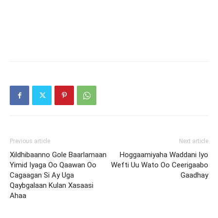
Previous article
Next article
Xildhibaanno Gole Baarlamaan
Hoggaamiyaha Waddani Iyo
Yimid Iyaga Oo Qaawan Oo
Wefti Uu Wato Oo Ceerigaabo
Cagaagan Si Ay Uga
Gaadhay
Qaybgalaan Kulan Xasaasi
Ahaa