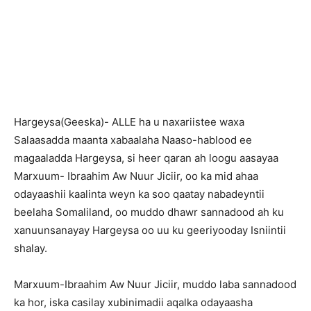
H
argeysa(Geeska)- ALLE ha u naxariistee waxa
Salaasadda maanta xabaalaha Naaso-hablood ee
magaaladda Hargeysa, si heer qaran ah loogu aasayaa
Marxuum- Ibraahim Aw Nuur Jiciir, oo ka mid ahaa
odayaashii kaalinta weyn ka soo qaatay nabadeyntii
beelaha Somaliland, oo muddo dhawr sannadood ah ku
xanuunsanayay Hargeysa oo uu ku geeriyooday Isniintii
shalay.
Marxuum-Ibraahim Aw Nuur Jiciir, muddo laba sannadood
ka hor, iska casilay xubinimadii aqalka odayaasha