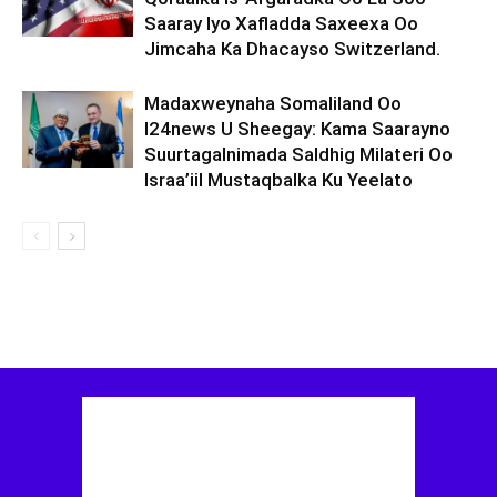
Saaray Iyo Xafladda Saxeexa Oo
Jimcaha Ka Dhacayso Switzerland.
Madaxweynaha Somaliland Oo
I24news U Sheegay: Kama Saarayno
Suurtagalnimada Saldhig Milateri Oo
Israa’iil Mustaqbalka Ku Yeelato