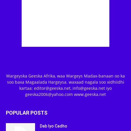
Wargeyska Geeska Afrika, waa Wargeys Madax-banaan oo ka
soo baxa Magaalada Hargeysa. waxaad nagala soo xidhiidhi
kartaa: editor@geeska.net, info@geeska.net iyo
geeska2006@yahoo.com www.geeska.net
POPULAR POSTS
Dab Iyo Cadho