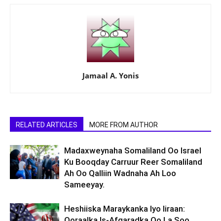
Jamaal A. Yonis
RELATED ARTICLES
MORE FROM AUTHOR
Madaxweynaha Somaliland Oo Israel
Ku Booqday Carruur Reer Somaliland
Ah Oo Qalliin Wadnaha Ah Loo
Sameeyay.
Heshiiska Maraykanka Iyo Iiraan:
Qoraalka Is-Afgaradka Oo La Soo