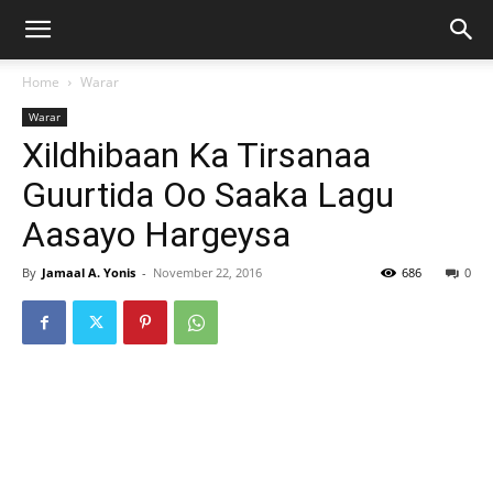
Home
Warar
Warar
Xildhibaan Ka Tirsanaa
Guurtida Oo Saaka Lagu
Aasayo Hargeysa
By
Jamaal A. Yonis
-
November 22, 2016
686
0