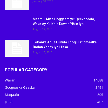
January 18, 2018
Maamul Mise Hoggaamiye: Qeexdooda,
Waxa Ay Ku Kala Duwan Yihiin Iyo...
August 17, 2018
Tobanka Af Ee Dunida Loogu Isticmaalka
Badan Yahay Iyo Liiska...
August 15, 2018
POPULAR CATEGORY
Warar
14688
Googooska Geeska
3491
Maqaalo
805
JOBS
403