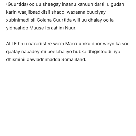
(Guurtida) oo uu sheegay inaanu xanuun dartii u gudan
karin waajiibaadkiisii shaqo, waxaana buuxiyay
xubinimadiisii Golaha Guurtida wiil uu dhalay oo la
yidhaahdo Muuse Ibraahim Nuur.
ALLE ha u naxariistee waxa Marxuumku door weyn ka soo
qaatay nabadeyntii beelaha iyo hubka dhigistoodii iyo
dhismihii dawladnimadda Somaliland.