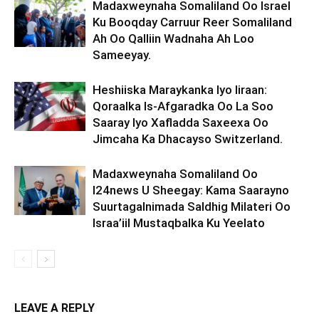
Madaxweynaha Somaliland Oo Israel
Ku Booqday Carruur Reer Somaliland
Ah Oo Qalliin Wadnaha Ah Loo
Sameeyay.
Heshiiska Maraykanka Iyo Iiraan:
Qoraalka Is-Afgaradka Oo La Soo
Saaray Iyo Xafladda Saxeexa Oo
Jimcaha Ka Dhacayso Switzerland.
Madaxweynaha Somaliland Oo
I24news U Sheegay: Kama Saarayno
Suurtagalnimada Saldhig Milateri Oo
Israa’iil Mustaqbalka Ku Yeelato
LEAVE A REPLY