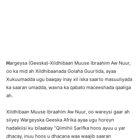
H
argeysa (Geeska)-Xildhibaan Muuse Ibraahim Aw Nuur,
oo ka mid ah Xildhibaanada Golaha Guurtida, ayaa
Xukuumadda ugu baaqay inay xil iska saarto masuuliyada
ka saaran umadda, waxna ka qabato maceeshada qaaliga
ah.
Xildhibaan Muuse Ibraahim Aw Nuur, oo wareysi gaar ah
siiyey Wargeyska Geeska Afrika ayaa ugu horeyn
hadalkiisi ku bilaabay “Qiimihii Sarifka hoos ayuu u yar
dhacay, inuu hoos u dhacana waa waajib saaran