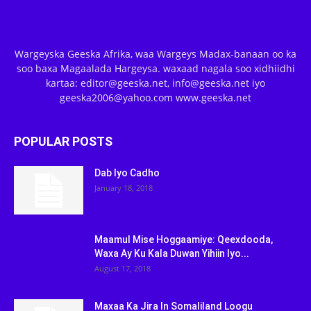
Wargeyska Geeska Afrika, waa Wargeys Madax-banaan oo ka
soo baxa Magaalada Hargeysa. waxaad nagala soo xidhiidhi
kartaa: editor@geeska.net, info@geeska.net iyo
geeska2006@yahoo.com www.geeska.net
POPULAR POSTS
Dab Iyo Cadho
January 18, 2018
Maamul Mise Hoggaamiye: Qeexdooda,
Waxa Ay Ku Kala Duwan Yihiin Iyo...
August 17, 2018
Maxaa Ka Jira In Somaliland Loogu