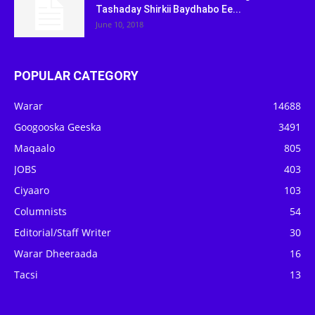
Tashaday Shirkii Baydhabo Ee...
June 10, 2018
POPULAR CATEGORY
Warar
14688
Googooska Geeska
3491
Maqaalo
805
JOBS
403
Ciyaaro
103
Columnists
54
Editorial/Staff Writer
30
Warar Dheeraada
16
Tacsi
13