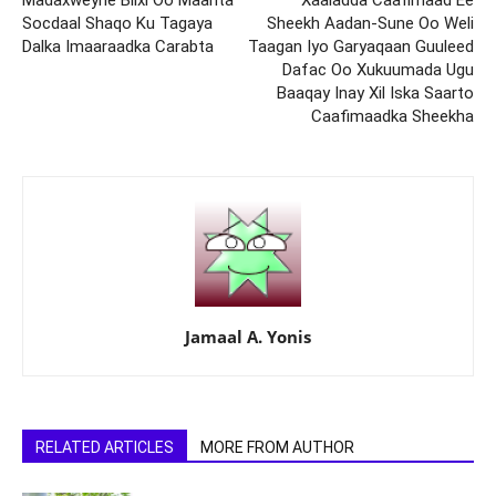
Madaxweyne Biixi Oo Maanta
Xaaladda Caafimaad Ee
Socdaal Shaqo Ku Tagaya
Sheekh Aadan-Sune Oo Weli
Dalka Imaaraadka Carabta
Taagan Iyo Garyaqaan Guuleed
Dafac Oo Xukuumada Ugu
Baaqay Inay Xil Iska Saarto
Caafimaadka Sheekha
Jamaal A. Yonis
RELATED ARTICLES
MORE FROM AUTHOR