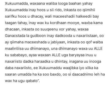
Xukuumadda, waxaana waliba looga baahan yahay
Xukuumadda inay hoos u sii rido, inkasta oo qiimihii
sarifku hoos u dhacay, wali maceeshadii halkeedii bay
taagan tahay, inay wax ku kordhaan mooye, waxba kama
dhacaan, inkasta oo suuqeenu xor yahay, waxaa
Ganacstada la gudboon inay dadkooda u naxariistaan, oo
ay qiimaha maceeshada u jabiyaan, inkasta oo qof walba
maalintiisa uu dhimanayo, una dhimanayo waxa uu ALLE
ku sababayo, ayaa waxaan ALLE uga baryayaa inuu u
naxariisto dadka haraadka u dhintay, inagana uu inooga
daba naxariisto, ee Xukuumaddu waajibka iyo xilka ka
saaran umadda ha ka soo baxdo, oo si daacadnimo leh ha
wax ha ugu qabato”.