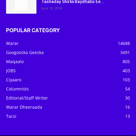
Tashaday Shirkii Baydhabo Ee...
June 10, 2018
POPULAR CATEGORY
Warar
14688
Googooska Geeska
3491
Maqaalo
805
JOBS
403
Ciyaaro
103
Columnists
54
Editorial/Staff Writer
30
Warar Dheeraada
16
Tacsi
13