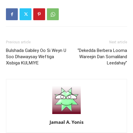
Previous article
Next article
Bulshada Gabiley Oo Si Weyn U
“Dekedda Berbera Looma
Soo Dhawaysay Weftiga
Wareejin Dan Somaliland
Xisbiga KULMIYE
Leedahay”
Jamaal A. Yonis