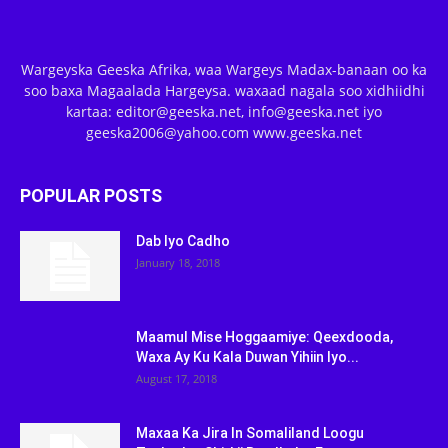
Wargeyska Geeska Afrika, waa Wargeys Madax-banaan oo ka
soo baxa Magaalada Hargeysa. waxaad nagala soo xidhiidhi
kartaa: editor@geeska.net, info@geeska.net iyo
geeska2006@yahoo.com www.geeska.net
POPULAR POSTS
Dab Iyo Cadho
January 18, 2018
Maamul Mise Hoggaamiye: Qeexdooda,
Waxa Ay Ku Kala Duwan Yihiin Iyo...
August 17, 2018
Maxaa Ka Jira In Somaliland Loogu