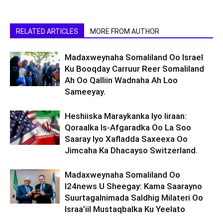
RELATED ARTICLES
MORE FROM AUTHOR
Madaxweynaha Somaliland Oo Israel
Ku Booqday Carruur Reer Somaliland
Ah Oo Qalliin Wadnaha Ah Loo
Sameeyay.
Heshiiska Maraykanka Iyo Iiraan:
Qoraalka Is-Afgaradka Oo La Soo
Saaray Iyo Xafladda Saxeexa Oo
Jimcaha Ka Dhacayso Switzerland.
Madaxweynaha Somaliland Oo
I24news U Sheegay: Kama Saarayno
Suurtagalnimada Saldhig Milateri Oo
Israa’iil Mustaqbalka Ku Yeelato