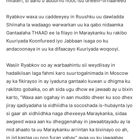
milateri, si aanu u abuurno nooc isu dheelli-tirnaaneed”
Ryabkov waxa uu caddeeyey in Ruushku uu dawladda
Shiinaha la wadaago warwarkan uu ka qabo nidaamka
Gantaalaha THAAD ee la filayo in Maraykanku ku rakibo
Kuuriyada Koonfureed iyo Jabbaan isaga oo ku
andacoonaya in uu ka difaacayo Kuuriyada woqooyi.
Wasiir Ryabkov oo ay warbaahintu sii weydiisay in
hadalkiisan laga fahmi karo suurtogalnimada in Moscow
ay ka fikirayso in ay iyaduna gantaalo kuwan u dhigma ku
rakibto gobalka, oo ah sida ugu dhow ee jawaab ay u bixin
karto, “Waxa aan ogahay in aan muddo dheer ku soo dhex
jiray qadiyadaha la xidhiidha la socoshada is-hubaynta iyo
si gaar ah xidhiidhka naga dhexeeya Maraykanka, sidaa
awgeed waxa aan ku dheggenahay in jawaabtayadu ay la
mid ahaato ta uu Maraykanku arrintan ka bixinayo oo ah,
in jid kastaa uu noo furan yahay” ayaa uu ku jawaabay,