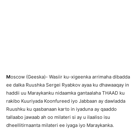
M
oscow (Geeska)- Wasiir ku-xigeenka arrimaha dibadda
ee dalka Ruushka Sergei Ryabkov ayaa ku dhawaaqay in
haddii uu Maraykanku nidaamka gantaalaha THAAD ku
rakibo Kuuriyada Koonfureed iyo Jabbaan ay dawladda
Ruushku ku qasbanaan karto in iyaduna ay qaaddo
tallaabo jawaab ah oo milateri si ay u ilaaliso isu
dheellitirnaanta milateri ee iyaga iyo Maraykanka.