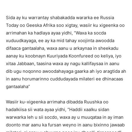
Sida ay ku warrantay shabakadda wararka ee Russia
Today oo Geeska Afrika soo xigtay, wasiir ku xigeenka oo
arrimahan ka hadlaya ayaa yidhi, “Waxa ka socda
xuduudkayaga, ee ay ka mid tahay xoojinta awoodda
difaaca gantaalaha, waxa aanu u arkaynaa in sheekadu
aanay ku koobnayn Kuuriyada Koonfureed oo keliya, iyo
xitaa Jabbaan, taasina waxa ay nagu kallifaysaa in aanu
dib ugu noqonno awoodahayaga gaarka ah iyo aragtida ah
in aanu horumarinno cuddudayada milateri ee dhinacaas
gantaalaha”
Wasiir ku-xigeenka arrimaha dibadda Ruushka oo
hadalkiisa sii wata ayaa yidhi, “Haddii xaalku sidan
warwarka leh u sii socdo, waxa ay u muuqataa in ay iman
doonto mar aanu ka fursan weyno in aanu bixinno jawaab