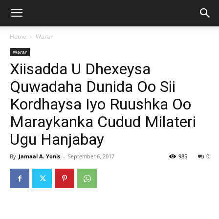
Home
Warar
Warar
Xiisadda U Dhexeysa
Quwadaha Dunida Oo Sii
Kordhaysa Iyo Ruushka Oo
Maraykanka Cudud Milateri
Ugu Hanjabay
By
Jamaal A. Yonis
-
September 6, 2017
985
0