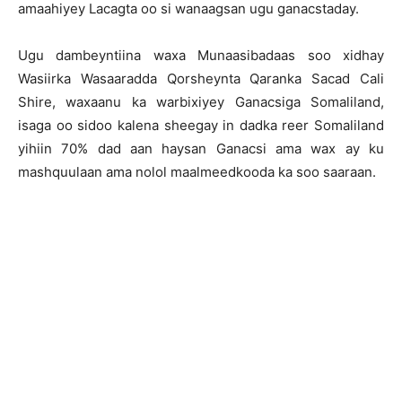
amaahiyey Lacagta oo si wanaagsan ugu ganacstaday.
Ugu dambeyntiina waxa Munaasibadaas soo xidhay
Wasiirka Wasaaradda Qorsheynta Qaranka Sacad Cali
Shire, waxaanu ka warbixiyey Ganacsiga Somaliland,
isaga oo sidoo kalena sheegay in dadka reer Somaliland
yihiin 70% dad aan haysan Ganacsi ama wax ay ku
mashquulaan ama nolol maalmeedkooda ka soo saaraan.