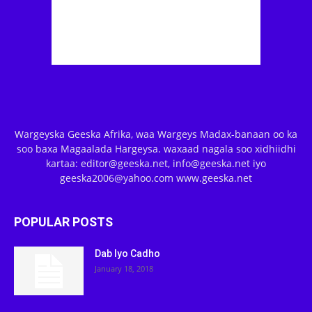
Wargeyska Geeska Afrika, waa Wargeys Madax-banaan oo ka
soo baxa Magaalada Hargeysa. waxaad nagala soo xidhiidhi
kartaa: editor@geeska.net, info@geeska.net iyo
geeska2006@yahoo.com www.geeska.net
POPULAR POSTS
Dab Iyo Cadho
January 18, 2018