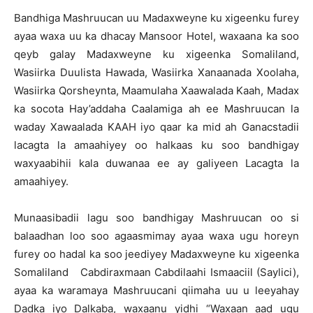
Bandhiga Mashruucan uu Madaxweyne ku xigeenku furey
ayaa waxa uu ka dhacay Mansoor Hotel, waxaana ka soo
qeyb galay Madaxweyne ku xigeenka Somaliland,
Wasiirka Duulista Hawada, Wasiirka Xanaanada Xoolaha,
Wasiirka Qorsheynta, Maamulaha Xaawalada Kaah, Madax
ka socota Hay’addaha Caalamiga ah ee Mashruucan la
waday Xawaalada KAAH iyo qaar ka mid ah Ganacstadii
lacagta la amaahiyey oo halkaas ku soo bandhigay
waxyaabihii kala duwanaa ee ay galiyeen Lacagta la
amaahiyey.
Munaasibadii lagu soo bandhigay Mashruucan oo si
balaadhan loo soo agaasmimay ayaa waxa ugu horeyn
furey oo hadal ka soo jeediyey Madaxweyne ku xigeenka
Somaliland Cabdiraxmaan Cabdilaahi Ismaaciil (Saylici),
ayaa ka waramaya Mashruucani qiimaha uu u leeyahay
Dadka iyo Dalkaba, waxaanu yidhi “Waxaan aad ugu