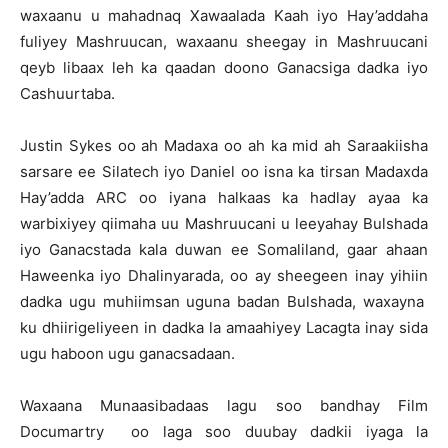
waxaanu u mahadnaq Xawaalada Kaah iyo Hay’addaha
fuliyey Mashruucan, waxaanu sheegay in Mashruucani
qeyb libaax leh ka qaadan doono Ganacsiga dadka iyo
Cashuurtaba.
Justin Sykes oo ah Madaxa oo ah ka mid ah Saraakiisha
sarsare ee Silatech iyo Daniel oo isna ka tirsan Madaxda
Hay’adda ARC oo iyana halkaas ka hadlay ayaa ka
warbixiyey qiimaha uu Mashruucani u leeyahay Bulshada
iyo Ganacstada kala duwan ee Somaliland, gaar ahaan
Haweenka iyo Dhalinyarada, oo ay sheegeen inay yihiin
dadka ugu muhiimsan uguna badan Bulshada, waxayna
ku dhiirigeliyeen in dadka la amaahiyey Lacagta inay sida
ugu haboon ugu ganacsadaan.
Waxaana Munaasibadaas lagu soo bandhay Film
Documartry oo laga soo duubay dadkii iyaga la