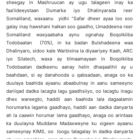
sheegay in Mashruucan ay ugu talageen inay ka
faa’iideeystaan Dumarka iyo Dhalinyarada reer
Somaliland, waxaanu yidhi “Safar dheer ayaa loo soo
galay inay hawshani halkan soo gaadho, Umaddeena reer
Somaliland waxyaabaha aynu ognahay Boqolkiiba
Todobaatan (70%), in ka badan Bulshadeena waa
Dhalinyaro, sidoo kale Warbixina la diyaariyey Kaah, ARC
iyo Silatech, waxa ay tilmaamayaan in Boqolkiiba
Todobaatan dadkeenu aanay helin dhaqaalihii ay u
baahdaan, si ay danahooda u qabsadaan, anaga oo ka
duulaya baahida ayaanu abaabulnay in aanu sameeyno
dariiqad dadka lacagta lagu gaadhsiiyo, oo lacagtu inagu
dhex wareegto, haddii aan baahida lala dagaalamin
horumarka lagama gaadhayo, haddii aan dadka danyarta
ah la caawin horumar lama gaadhayo, anaga oo arintaas
ka duulayna Muddane Madaxweyne ku xigeen ayaanu
sameeynay KIMS, oo loogu talagalay in dadka danyarta