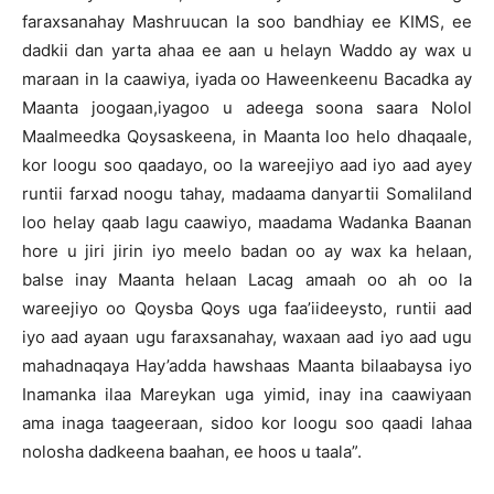
faraxsanahay Mashruucan la soo bandhiay ee KIMS, ee
dadkii dan yarta ahaa ee aan u helayn Waddo ay wax u
maraan in la caawiya, iyada oo Haweenkeenu Bacadka ay
Maanta joogaan,iyagoo u adeega soona saara Nolol
Maalmeedka Qoysaskeena, in Maanta loo helo dhaqaale,
kor loogu soo qaadayo, oo la wareejiyo aad iyo aad ayey
runtii farxad noogu tahay, madaama danyartii Somaliland
loo helay qaab lagu caawiyo, maadama Wadanka Baanan
hore u jiri jirin iyo meelo badan oo ay wax ka helaan,
balse inay Maanta helaan Lacag amaah oo ah oo la
wareejiyo oo Qoysba Qoys uga faa’iideeysto, runtii aad
iyo aad ayaan ugu faraxsanahay, waxaan aad iyo aad ugu
mahadnaqaya Hay’adda hawshaas Maanta bilaabaysa iyo
Inamanka ilaa Mareykan uga yimid, inay ina caawiyaan
ama inaga taageeraan, sidoo kor loogu soo qaadi lahaa
nolosha dadkeena baahan, ee hoos u taala”.