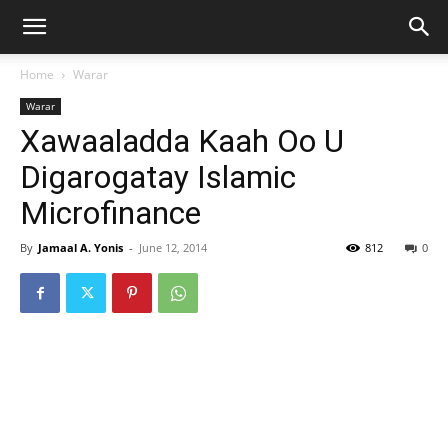
Home
Warar
Warar
Xawaaladda Kaah Oo U
Digarogatay Islamic
Microfinance
By
Jamaal A. Yonis
-
June 12, 2014
812
0