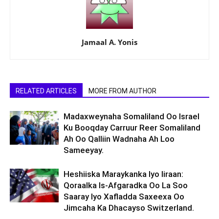
Jamaal A. Yonis
RELATED ARTICLES
MORE FROM AUTHOR
Madaxweynaha Somaliland Oo Israel
Ku Booqday Carruur Reer Somaliland
Ah Oo Qalliin Wadnaha Ah Loo
Sameeyay.
Heshiiska Maraykanka Iyo Iiraan:
Qoraalka Is-Afgaradka Oo La Soo
Saaray Iyo Xafladda Saxeexa Oo
Jimcaha Ka Dhacayso Switzerland.