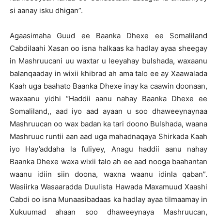
si aanay isku dhigan”.
Agaasimaha Guud ee Baanka Dhexe ee Somaliland
Cabdilaahi Xasan oo isna halkaas ka hadlay ayaa sheegay
in Mashruucani uu waxtar u leeyahay bulshada, waxaanu
balanqaaday in wixii khibrad ah ama talo ee ay Xaawalada
Kaah uga baahato Baanka Dhexe inay ka caawin doonaan,
waxaanu yidhi “Haddii aanu nahay Baanka Dhexe ee
Somaliland,, aad iyo aad ayaan u soo dhaweeynaynaa
Mashruucan oo wax badan ka tari doono Bulshada, waana
Mashruuc runtii aan aad uga mahadnaqaya Shirkada Kaah
iyo Hay’addaha la fuliyey, Anagu haddii aanu nahay
Baanka Dhexe waxa wixii talo ah ee aad nooga baahantan
waanu idiin siin doona, waxna waanu idinla qaban”.
Wasiirka Wasaaradda Duulista Hawada Maxamuud Xaashi
Cabdi oo isna Munaasibadaas ka hadlay ayaa tilmaamay in
Xukuumad ahaan soo dhaweeynaya Mashruucan,