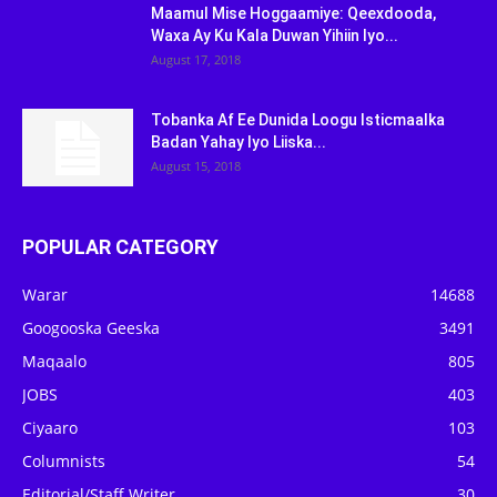
Maamul Mise Hoggaamiye: Qeexdooda,
Waxa Ay Ku Kala Duwan Yihiin Iyo...
August 17, 2018
Tobanka Af Ee Dunida Loogu Isticmaalka
Badan Yahay Iyo Liiska...
August 15, 2018
POPULAR CATEGORY
Warar
14688
Googooska Geeska
3491
Maqaalo
805
JOBS
403
Ciyaaro
103
Columnists
54
Editorial/Staff Writer
30