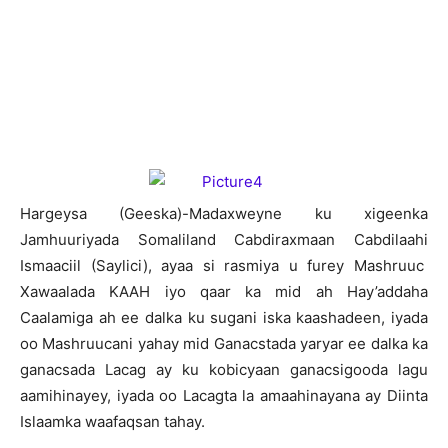
Hargeysa (Geeska)-Madaxweyne ku xigeenka
Jamhuuriyada Somaliland Cabdiraxmaan Cabdilaahi
Ismaaciil (Saylici), ayaa si rasmiya u furey Mashruuc
Xawaalada KAAH iyo qaar ka mid ah Hay’addaha
Caalamiga ah ee dalka ku sugani iska kaashadeen, iyada
oo Mashruucani yahay mid Ganacstada yaryar ee dalka ka
ganacsada Lacag ay ku kobicyaan ganacsigooda lagu
aamihinayey, iyada oo Lacagta la amaahinayana ay Diinta
Islaamka waafaqsan tahay.