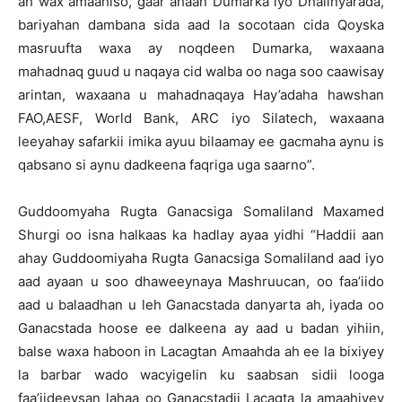
ah wax amaahiso, gaar ahaan Dumarka iyo Dhalinyarada,
bariyahan dambana sida aad la socotaan cida Qoyska
masruufta waxa ay noqdeen Dumarka, waxaana
mahadnaq guud u naqaya cid walba oo naga soo caawisay
arintan, waxaana u mahadnaqaya Hay’adaha hawshan
FAO,AESF, World Bank, ARC iyo Silatech, waxaana
leeyahay safarkii imika ayuu bilaamay ee gacmaha aynu is
qabsano si aynu dadkeena faqriga uga saarno”.
Guddoomyaha Rugta Ganacsiga Somaliland Maxamed
Shurgi oo isna halkaas ka hadlay ayaa yidhi “Haddii aan
ahay Guddoomiyaha Rugta Ganacsiga Somaliland aad iyo
aad ayaan u soo dhaweeynaya Mashruucan, oo faa’iido
aad u balaadhan u leh Ganacstada danyarta ah, iyada oo
Ganacstada hoose ee dalkeena ay aad u badan yihiin,
balse waxa haboon in Lacagtan Amaahda ah ee la bixiyey
la barbar wado wacyigelin ku saabsan sidii looga
faa’iideeysan lahaa oo Ganacstadii Lacagta la amaahiyey