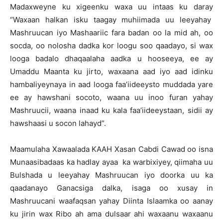
Madaxweyne ku xigeenku waxa uu intaas ku daray
“Waxaan halkan isku taagay muhiimada uu leeyahay
Mashruucan iyo Mashaariic fara badan oo la mid ah, oo
socda, oo nolosha dadka kor loogu soo qaadayo, si wax
looga badalo dhaqaalaha aadka u hooseeya, ee ay
Umaddu Maanta ku jirto, waxaana aad iyo aad idinku
hambaliyeynaya in aad looga faa’iideeysto muddada yare
ee ay hawshani socoto, waana uu inoo furan yahay
Mashruucii, waana inaad ku kala faa’iideeystaan, sidii ay
hawshaasi u socon lahayd”.
Maamulaha Xawaalada KAAH Xasan Cabdi Cawad oo isna
Munaasibadaas ka hadlay ayaa ka warbixiyey, qiimaha uu
Bulshada u leeyahay Mashruucan iyo doorka uu ka
qaadanayo Ganacsiga dalka, isaga oo xusay in
Mashruucani waafaqsan yahay Diinta Islaamka oo aanay
ku jirin wax Ribo ah ama dulsaar ahi waxaanu waxaanu