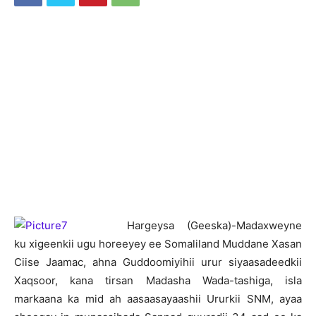
H
argeysa (Geeska)-Madaxweyne
ku xigeenkii ugu horeeyey ee Somaliland Muddane Xasan
Ciise Jaamac, ahna Guddoomiyihii urur siyaasadeedkii
Xaqsoor, kana tirsan Madasha Wada-tashiga, isla
markaana ka mid ah aasaasayaashii Ururkii SNM, ayaa