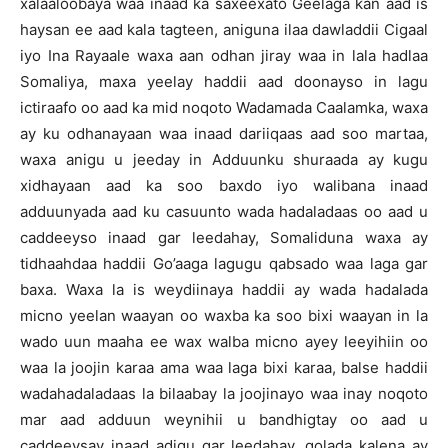
xalaaloobaya waa inaad ka saxeexato Geelaga kan aad is
haysan ee aad kala tagteen, aniguna ilaa dawladdii Cigaal
iyo Ina Rayaale waxa aan odhan jiray waa in lala hadlaa
Somaliya, maxa yeelay haddii aad doonayso in lagu
ictiraafo oo aad ka mid noqoto Wadamada Caalamka, waxa
ay ku odhanayaan waa inaad dariiqaas aad soo martaa,
waxa anigu u jeeday in Adduunku shuraada ay kugu
xidhayaan aad ka soo baxdo iyo walibana inaad
adduunyada aad ku casuunto wada hadaladaas oo aad u
caddeeyso inaad gar leedahay, Somaliduna waxa ay
tidhaahdaa haddii Go’aaga lagugu qabsado waa laga gar
baxa. Waxa la is weydiinaya haddii ay wada hadalada
micno yeelan waayan oo waxba ka soo bixi waayan in la
wado uun maaha ee wax walba micno ayey leeyihiin oo
waa la joojin karaa ama waa laga bixi karaa, balse haddii
wadahadaladaas la bilaabay la joojinayo waa inay noqoto
mar aad adduun weynihii u bandhigtay oo aad u
caddeeysay inaad adigu gar leedahay, qolada kalena ay