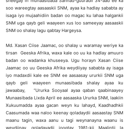
sheegay in munaasibada Sannad-guuradii 34-aad ee ka
soo wareegtay aasaaskii SNM, ayaa ka hadlay sababta ay
isaga iyo mujaahidiin badan oo magac ku lahaa halgankii
SNM uga qayb geli waayeen xus loo sameeyay aasaaskii
SNM oo shalay lagu qabtay Hargeysa.
Md. Xasan Ciise Jaamac, oo shalay u waramay weriye ka
tirsan Geeska Afrika, waxa kale oo uu ka hadlay amuuro
badan oo wadanka khuseeya. Ugu horayn Xasan Ciise
Jaamac oo uu Geeska Afrika weydiiyay sababta ay isaga
iyo madaxdii kale ee SNM ee aasaasay ururkii SNM uga
qayb geli waayeen munaasibada shalay ayaa ku
jawaabay, “Ururka Sooyaal ayaa qaban qaabinaayey
Munaasibada Lixda April ee aasaaska Ururka SNM, laakiin
Xukuumadda ayaa gacan weyn ku lahayd, Kaadhadhkii
Caasumada waa naloo keenay qoladaydii aasaastay SNM
maanu tagin, waxa aanu u tagi weynanayna waanu is
weydiinay, qoladayadii joogtay 1981-kii Maalintii la