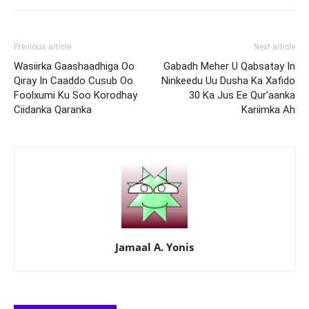
Previous article
Next article
Wasiirka Gaashaadhiga Oo
Gabadh Meher U Qabsatay In
Qiray In Caaddo Cusub Oo
Ninkeedu Uu Dusha Ka Xafido
Foolxumi Ku Soo Korodhay
30 Ka Jus Ee Qur’aanka
Ciidanka Qaranka
Kariimka Ah
Jamaal A. Yonis