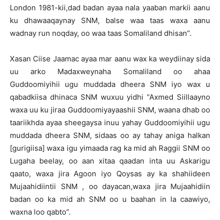
London 1981-kii,dad badan ayaa nala yaaban markii aanu
ku dhawaaqaynay SNM, balse waa taas waxa aanu
wadnay run noqday, oo waa taas Somaliland dhisan”.
Xasan Ciise Jaamac ayaa mar aanu wax ka weydiinay sida
uu arko Madaxweynaha Somaliland oo ahaa
Guddoomiyihii ugu muddada dheera SNM iyo wax u
qabadkiisa dhinaca SNM wuxuu yidhi “Axmed Siillaayno
waxa uu ku jiraa Guddoomiyayaashii SNM, waana dhab oo
taariikhda ayaa sheegaysa inuu yahay Guddoomiyihii ugu
muddada dheera SNM, sidaas oo ay tahay aniga halkan
[gurigiisa] waxa igu yimaada rag ka mid ah Raggii SNM oo
Lugaha beelay, oo aan xitaa qaadan inta uu Askarigu
qaato, waxa jira Agoon iyo Qoysas ay ka shahiideen
Mujaahidiintii SNM , oo dayacan,waxa jira Mujaahidiin
badan oo ka mid ah SNM oo u baahan in la caawiyo,
waxna loo qabto”.