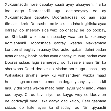
Xukuumaddii hore qabatay caadi ayey ahaayeen, marka
loo eego Doorashadii ugu dambeeysay ee ay
Xukuumaddani qabatay, Doorashadaas oo aan lagu
tilmaami karin Doorasho, oo Maxkamadaha Ingiriiska ayaa
darsay oo sheegay sida wax loo dhacay, ee loo boobay,
oo Shirkadii wax soo daabacday waa tan la xukumay
Komishankii Doorashada qabtay, waatan Maxkamada
London sheegtay in aanay Doorasho qaban, dulmi badan
ayaa dhacay, boob badan ayaa dhacay, musuq badan ayaa
Doorashadaas lagu sameeyey, oo Tusaale ahaan Nin ka
sharaxnaa Geed-deeble oo Madax hore uga ahaan jiray
Wakaalada Biyaha, ayey ku yidhaahdeen waxba maad
helin, isaga oo reerkiisu meesha degan yahay, ayaa markii
lagu yidhi xitaa waxba maad helin, ayuu yidhi anigu waan
codeeyey, Caruurtayda iyo reerkaygu wey coddeeyeen
ee codkaygii mee, iska daaya dad kaloo, Ceerigaabana
sidaas oo kale ayaa ka dhacday, oo Nin qiyaastii