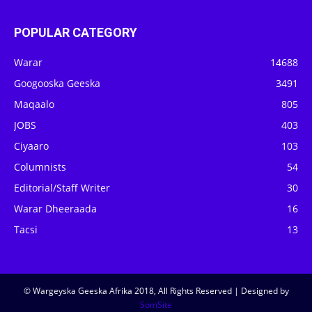
POPULAR CATEGORY
Warar
14688
Googooska Geeska
3491
Maqaalo
805
JOBS
403
Ciyaaro
103
Columnists
54
Editorial/Staff Writer
30
Warar Dheeraada
16
Tacsi
13
© Wargeyska Geeska Afrika 2018, All Rights Reserved | Designed by
SomSite