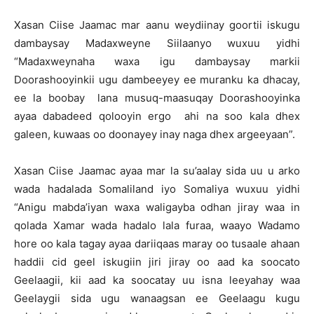
Xasan Ciise Jaamac mar aanu weydiinay goortii iskugu
dambaysay Madaxweyne Siilaanyo wuxuu yidhi
“Madaxweynaha waxa igu dambaysay markii
Doorashooyinkii ugu dambeeyey ee muranku ka dhacay,
ee la boobay lana musuq-maasuqay Doorashooyinka
ayaa dabadeed qolooyin ergo ahi na soo kala dhex
galeen, kuwaas oo doonayey inay naga dhex argeeyaan”.
Xasan Ciise Jaamac ayaa mar la su’aalay sida uu u arko
wada hadalada Somaliland iyo Somaliya wuxuu yidhi
“Anigu mabda’iyan waxa waligayba odhan jiray waa in
qolada Xamar wada hadalo lala furaa, waayo Wadamo
hore oo kala tagay ayaa dariiqaas maray oo tusaale ahaan
haddii cid geel iskugiin jiri jiray oo aad ka soocato
Geelaagii, kii aad ka soocatay uu isna leeyahay waa
Geelaygii sida ugu wanaagsan ee Geelaagu kugu