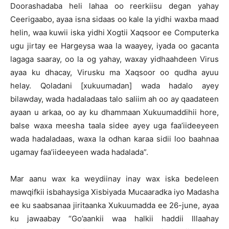
Doorashadaba heli lahaa oo reerkiisu degan yahay
Ceerigaabo, ayaa isna sidaas oo kale la yidhi waxba maad
helin, waa kuwii iska yidhi Xogtii Xaqsoor ee Computerka
ugu jirtay ee Hargeysa waa la waayey, iyada oo gacanta
lagaga saaray, oo la og yahay, waxay yidhaahdeen Virus
ayaa ku dhacay, Virusku ma Xaqsoor oo qudha ayuu
helay. Qoladani [xukuumadan] wada hadalo ayey
bilawday, wada hadaladaas talo saliim ah oo ay qaadateen
ayaan u arkaa, oo ay ku dhammaan Xukuumaddihii hore,
balse waxa meesha taala sidee ayey uga faa’iideeyeen
wada hadaladaas, waxa la odhan karaa sidii loo baahnaa
ugamay faa’iideeyeen wada hadalada”.
Mar aanu wax ka weydiinay inay wax iska bedeleen
mawqifkii isbahaysiga Xisbiyada Mucaaradka iyo Madasha
ee ku saabsanaa jiritaanka Xukuumadda ee 26-june, ayaa
ku jawaabay “Go’aankii waa halkii haddii Illaahay