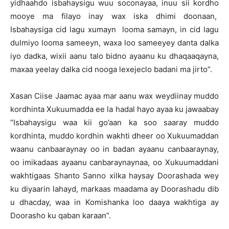
yidhaahdo isbahaysigu wuu soconayaa, inuu sii kordho
mooye ma filayo inay wax iska dhimi doonaan,
Isbahaysiga cid lagu xumayn looma samayn, in cid lagu
dulmiyo looma sameeyn, waxa loo sameeyey danta dalka
iyo dadka, wixii aanu talo bidno ayaanu ku dhaqaaqayna,
maxaa yeelay dalka cid nooga lexejeclo badani ma jirto”.
Xasan Ciise Jaamac ayaa mar aanu wax weydiinay muddo
kordhinta Xukuumadda ee la hadal hayo ayaa ku jawaabay
“Isbahaysigu waa kii go’aan ka soo saaray muddo
kordhinta, muddo kordhin wakhti dheer oo Xukuumaddan
waanu canbaaraynay oo in badan ayaanu canbaaraynay,
oo imikadaas ayaanu canbaraynaynaa, oo Xukuumaddani
wakhtigaas Shanto Sanno xilka haysay Doorashada wey
ku diyaarin lahayd, markaas maadama ay Doorashadu dib
u dhacday, waa in Komishanka loo daaya wakhtiga ay
Doorasho ku qaban karaan”.