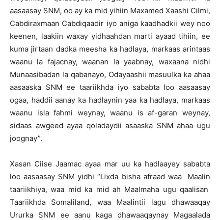
aasaasay SNM, oo ay ka mid yihiin Maxamed Xaashi Cilmi,
Cabdiraxmaan Cabdiqaadir iyo aniga kaadhadkii wey noo
keenen, laakiin waxay yidhaahdan marti ayaad tihiin, ee
kuma jirtaan dadka meesha ka hadlaya, markaas arintaas
waanu la fajacnay, waanan la yaabnay, waxaana nidhi
Munaasibadan la qabanayo, Odayaashii masuulka ka ahaa
aasaaska SNM ee taariikhda iyo sababta loo aasaasay
ogaa, haddii aanay ka hadlaynin yaa ka hadlaya, markaas
waanu isla fahmi weynay, waanu is af-garan weynay,
sidaas awgeed ayaa qoladaydii asaaska SNM ahaa ugu
joognay”.
Xasan Ciise Jaamac ayaa mar uu ka hadlaayey sababta
loo aasaasay SNM yidhi “Lixda bisha afraad waa Maalin
taariikhiya, waa mid ka mid ah Maalmaha ugu qaalisan
Taariikhda Somaliland, waa Maalintii lagu dhawaaqay
Ururka SNM ee aanu kaga dhawaaqaynay Magaalada