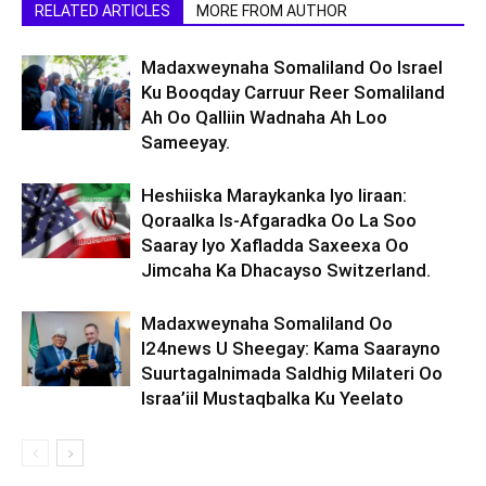
RELATED ARTICLES
MORE FROM AUTHOR
Madaxweynaha Somaliland Oo Israel
Ku Booqday Carruur Reer Somaliland
Ah Oo Qalliin Wadnaha Ah Loo
Sameeyay.
Heshiiska Maraykanka Iyo Iiraan:
Qoraalka Is-Afgaradka Oo La Soo
Saaray Iyo Xafladda Saxeexa Oo
Jimcaha Ka Dhacayso Switzerland.
Madaxweynaha Somaliland Oo
I24news U Sheegay: Kama Saarayno
Suurtagalnimada Saldhig Milateri Oo
Israa’iil Mustaqbalka Ku Yeelato