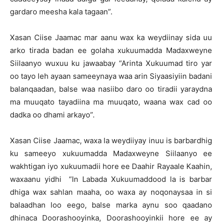
gardaro meesha kala tagaan”.
Xasan Ciise Jaamac mar aanu wax ka weydiinay sida uu
arko tirada badan ee golaha xukuumadda Madaxweyne
Siilaanyo wuxuu ku jawaabay “Arinta Xukuumad tiro yar
oo tayo leh ayaan sameeynaya waa arin Siyaasiyiin badani
balanqaadan, balse waa nasiibo daro oo tiradii yaraydna
ma muuqato tayadiina ma muuqato, waana wax cad oo
dadka oo dhami arkayo”.
Xasan Ciise Jaamac, waxa la weydiiyay inuu is barbardhig
ku sameeyo xukuumadda Madaxweyne Siilaanyo ee
wakhtigan iyo xukuumadii hore ee Daahir Rayaale Kaahin,
waxaanu yidhi “In Labada Xukuumaddood la is barbar
dhiga wax sahlan maaha, oo waxa ay noqonaysaa in si
balaadhan loo eego, balse marka aynu soo qaadano
dhinaca Doorashooyinka, Doorashooyinkii hore ee ay