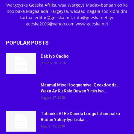
Wargeyska Geeska Afrika, waa Wargeys Madax-banaan oo ka
soo baxa Magaalada Hargeysa. waxaad nagala soo xidhiidhi
kartaa: editor@geeska.net, info@geeska.net iyo
geeska2006@yahoo.com www.geeska.net
POPULAR POSTS
Dab Iyo Cadho
January 18, 2018
Maamul Mise Hoggaamiye: Qeexdooda,
Waxa Ay Ku Kala Duwan Yihiin Iyo...
August 17, 2018
Tobanka Af Ee Dunida Loogu Isticmaalka
Badan Yahay Iyo Liiska...
August 15, 2018