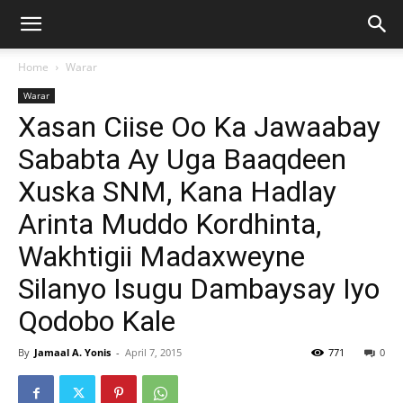
Home
Warar
Warar
Xasan Ciise Oo Ka Jawaabay
Sababta Ay Uga Baaqdeen
Xuska SNM, Kana Hadlay
Arinta Muddo Kordhinta,
Wakhtigii Madaxweyne
Silanyo Isugu Dambaysay Iyo
Qodobo Kale
By
Jamaal A. Yonis
-
April 7, 2015
771
0