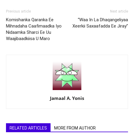
Previous article
Next article
Komishanka Qaranka Ee
“Waa In La Dhaqangeliyaa
Mihnadaha Caafimaadka Iyo
Xeerkii Saxaafadda Ee Jiray”
Nidaamka Sharci Ee Uu
Waajibaadkiisa U Maro
Jamaal A. Yonis
RELATED ARTICLES
MORE FROM AUTHOR