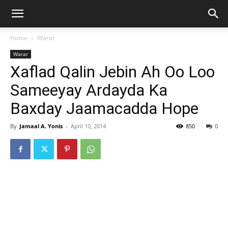
Home
Warar
Warar
Xaflad Qalin Jebin Ah Oo Loo
Sameeyay Ardayda Ka
Baxday Jaamacadda Hope
By
Jamaal A. Yonis
-
April 10, 2014
850
0