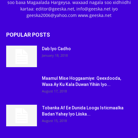
soo baxa Magaalada Hargeysa. waxaad nagala soo xidhiidhi
kartaa: editor@geeska.net, info@geeska.net iyo
geeska2006@yahoo.com www.geeska.net
POPULAR POSTS
Dab Iyo Cadho
January 18, 2018
Maamul Mise Hoggaamiye: Qeexdooda,
Waxa Ay Ku Kala Duwan Yihiin Iyo...
August 17, 2018
Tobanka Af Ee Dunida Loogu Isticmaalka
Badan Yahay Iyo Liiska...
August 15, 2018