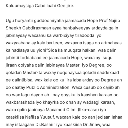
Kaluumaysiga Cabdilaahi Geeljire.
Ugu horyantii guddoomiyaha jaamacada Hope Prof.Najiib
Sheekh Cabdiraxmaan ayaa hanbalyeeyay ardayda qalin
jabinaysay waxaanu ka warbixiyay tiradooda iyo
waxyaabaha ay kala barteen, waxaana isaga oo arimahaas
ka hadlaaya uu yidhi“Sida ka muuqata halkan waa qalin
jabintii toddabaad ee jaamacada Hope, waxa ay isugu
jiraan qolyaha qalin jabinayaa Master iyo Degree, oo
qoladan Master-ta waxay noqonaysaa qoladii saddexaad
ee qalinjibisa, wax kale oo ku jira laba arday oo Degree ah
oo qaatay Public Administration. Waxa cusub oo cajiib ah
oo wax lagu daydo ah inay qoysku is kaashan karaan oo
waxbarashada iyo khayrka oo dhan ay wadaagi karaan,
waxa qalin jabinaya Maxamed Cilmi (Ilka-case) iyo
xaaskiisa Nafiisa Yuusuf, waxaan kale oo aan jeclaan lahaa
inay istaagaan Dr.Bashiir iyo xaaskiisa Dr.Jinaw, waa