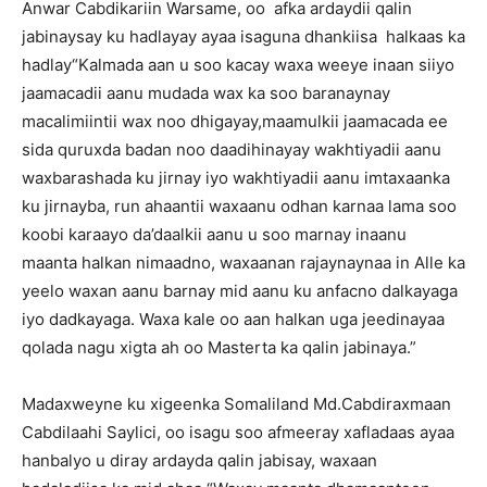
Anwar Cabdikariin Warsame, oo afka ardaydii qalin
jabinaysay ku hadlayay ayaa isaguna dhankiisa halkaas ka
hadlay“Kalmada aan u soo kacay waxa weeye inaan siiyo
jaamacadii aanu mudada wax ka soo baranaynay
macalimiintii wax noo dhigayay,maamulkii jaamacada ee
sida quruxda badan noo daadihinayay wakhtiyadii aanu
waxbarashada ku jirnay iyo wakhtiyadii aanu imtaxaanka
ku jirnayba, run ahaantii waxaanu odhan karnaa lama soo
koobi karaayo da’daalkii aanu u soo marnay inaanu
maanta halkan nimaadno, waxaanan rajaynaynaa in Alle ka
yeelo waxan aanu barnay mid aanu ku anfacno dalkayaga
iyo dadkayaga. Waxa kale oo aan halkan uga jeedinayaa
qolada nagu xigta ah oo Masterta ka qalin jabinaya.”
Madaxweyne ku xigeenka Somaliland Md.Cabdiraxmaan
Cabdilaahi Saylici, oo isagu soo afmeeray xafladaas ayaa
hanbalyo u diray ardayda qalin jabisay, waxaan