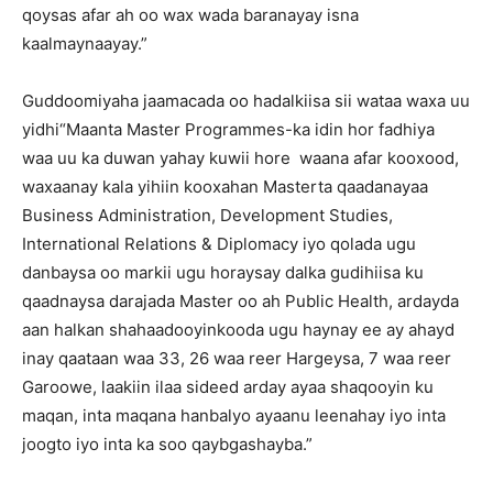
qoysas afar ah oo wax wada baranayay isna
kaalmaynaayay.”
Guddoomiyaha jaamacada oo hadalkiisa sii wataa waxa uu
yidhi“Maanta Master Programmes-ka idin hor fadhiya
waa uu ka duwan yahay kuwii hore waana afar kooxood,
waxaanay kala yihiin kooxahan Masterta qaadanayaa
Business Administration, Development Studies,
International Relations & Diplomacy iyo qolada ugu
danbaysa oo markii ugu horaysay dalka gudihiisa ku
qaadnaysa darajada Master oo ah Public Health, ardayda
aan halkan shahaadooyinkooda ugu haynay ee ay ahayd
inay qaataan waa 33, 26 waa reer Hargeysa, 7 waa reer
Garoowe, laakiin ilaa sideed arday ayaa shaqooyin ku
maqan, inta maqana hanbalyo ayaanu leenahay iyo inta
joogto iyo inta ka soo qaybgashayba.”