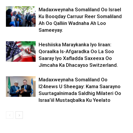
Madaxweynaha Somaliland Oo Israel
Ku Booqday Carruur Reer Somaliland
Ah Oo Qalliin Wadnaha Ah Loo
Sameeyay.
Heshiiska Maraykanka Iyo Iiraan:
Qoraalka Is-Afgaradka Oo La Soo
Saaray Iyo Xafladda Saxeexa Oo
Jimcaha Ka Dhacayso Switzerland.
Madaxweynaha Somaliland Oo
I24news U Sheegay: Kama Saarayno
Suurtagalnimada Saldhig Milateri Oo
Israa’iil Mustaqbalka Ku Yeelato