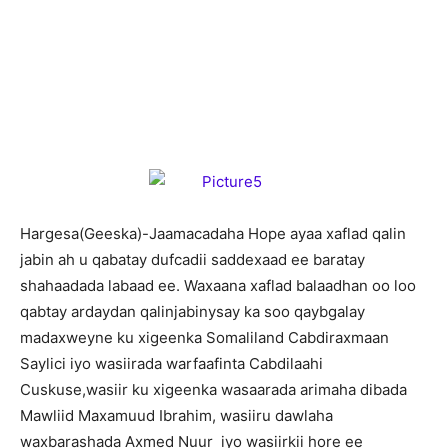
H
argesa(Geeska)-Jaamacadaha Hope ayaa xaflad qalin
jabin ah u qabatay dufcadii saddexaad ee baratay
shahaadada labaad ee. Waxaana xaflad balaadhan oo loo
qabtay ardaydan qalinjabinysay ka soo qaybgalay
madaxweyne ku xigeenka Somaliland Cabdiraxmaan
Saylici iyo wasiirada warfaafinta Cabdilaahi
Cuskuse,wasiir ku xigeenka wasaarada arimaha dibada
Mawliid Maxamuud Ibrahim, wasiiru dawlaha
waxbarashada Axmed Nuur iyo wasiirkii hore ee