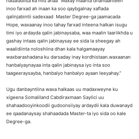
hadaladiisa ka mid ahaa “Waxay maanta dhamaanteen
inoo farxad ah inaan ka soo qaybgalnay xaflada
qalinjabintii sadexaad Master Degree-ga jaamacada
Hope, waxaanay inoo tahay farxad inteena halkan isugu
timi iyo ardayda qalin jabinaysaba, waa maalin taariikhda u
gashay intaas qalin jabinaysay ee sida la sheegay ah
waalidiinta noloshiina dhan kala halgamaayay
waxbarashadana ku darsaday inay kordhistaan.waxaanan
hanbalyaynayaa inta qalin jabinaysa iyo inta soo
taageeraysayba, hanbalyo hanbalyo ayaan leeyahay.”
Ugu danbayntiina waxa halkaas uu madaxweyne ku
xigeena Somaliland Cabdiraxmaan Saylici uu
shahaadooyinkoodii gudoonsiiyay ardaydii kala duwanayd
ee qaadanaysay shahaadada Master-ta iyo sida oo kale
Degree-ga.