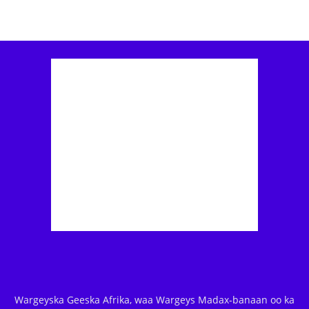
Wargeyska Geeska Afrika, waa Wargeys Madax-banaan oo ka