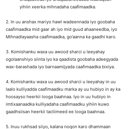
yihiin xeerka mihnadaha caafimaadka.
2. In uu anshax mariyo hawl wadeennada iyo goobaha
caafimaadka mid gaar ah iyo mid guud ahaaneedba, iyo
Mihnadlayaasha caafimaadka, go’aanna ka gaadhi karo.
3. Komishanku waxa uu awood sharci u leeyahay
ogolaanshiyo siinta iyo ka qaadista goobaha adeegyada
wax-barashada iyo barnaamijyada caafimaadka bixiya.
4. Komishanku waxa uu awood sharci u leeyahay in uu
laalo kulliyadda caafimaadku marka ay uu hubiyo in ay ka
hoosayso heerkii looga baahnaa. Iyo in uu hubiyo in
imtixaanaadka kulliyadaha caafimaadku yihiin kuwo
gaadhsiisan heerkii tacliimeed ee looga baahnaa.
5. Inuu rukhsad siiyo, kalana noqon karo dhammaan