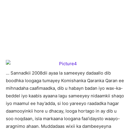
… Sannadkii 2008dii ayaa la sameeyey dadaallo dib
boodhka loogaga tumayey Komishanka Qaranka Qaran ee
mihnadaha caafimaadka, dib u habayn badan iyo wax-ka-
beddel iyo kaabis ayaana lagu sameeyey nidaamkii shaqo
iyo maamul ee hay’adda, si loo yareeyo raadadka hagar
daamooyinkii hore u dhacay, looga hortago in ay dib u
soo noqdaan, isla markaana loogana faa’idaysto waayo-
aragnimo ahaan. Muddadaas wixii ka dambeeyeyna