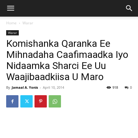
Home
Warar
Warar
Komishanka Qaranka Ee
Mihnadaha Caafimaadka Iyo
Nidaamka Sharci Ee Uu
Waajibaadkiisa U Maro
By
Jamaal A. Yonis
-
April 10, 2014
918
0