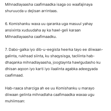
Mihnadlayaasha caafimaadka isaga oo waafajinaya
shuruucda u dejisan arrintaas.
6. Komishanku waxa uu qaranka uga masuul yahay
ansixinta xuduudaha ay ka hawl-geli karaan
Mihnadlayaasha caafimaadku.
7. Dabo-galka iyo dib-u-eegista heerka tayo ee diiwaan-
galinta, rukhsad siinta, ku shaqysisga, tacliinta hab-
dhaqanka mihnadlayaasha, joogtaynta hawlgudasho ku
dhisan aqoon iyo karti iyo ilaalinta agabka adeegyada
caafimaad.
Hab-raaca sharciga ah ee uu Komishanku u marayo
diiwaan gelinta mihnadlaha caafimaadka waxaa ugu
muhiimsan: