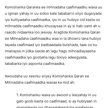
Komishanka Qaranka ee mihnadaha caafimaadku waxa uu
u igman yahay in uu sidoo kale tababarro siiyo dugsiyada
iyo kulliyadaha caafimadka, iyo in uu hubiyo cid kasta oo
mihnadda caafimaadku khusaysaa in ay si hab-sami ah u
raacdo nidaamka loo jeexay. Aragtida Komishanka Qaran
ee Mihnadaha caafimaadku waa in la dhowro lana hubiyo
tayada caafimaad iyo badbaadada bulshada, taas oo ku
imanaysa in jidka saxda ah lagu hago mihnadlayaasha
caafimaadka iyo goobaha lagu bixiyo adeegyada,
tababarka iyo aqoonta caafimaadka.
Awoodaha uu xeerku siiyey Komishanka Qaran ee
Mihnadaha caafimaadka waxaa ka mid ah:
1. Komishanku waxa uu awood u leeyahay in uu
galo goob kasta oo caafimaad, si ay hubiyaan in
shaqadeeda iyo dhaqaalaheeduba waafaqsan