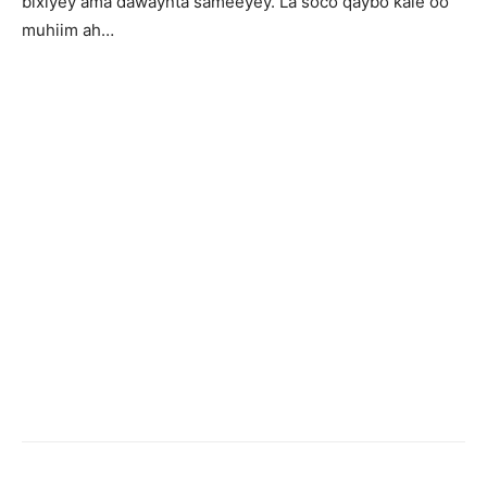
bixiyey ama dawaynta sameeyey. La soco qaybo kale oo
muhiim ah…