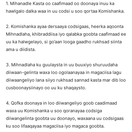
1. Mihanadle Kasta oo caafimaad oo doonaya inuu ka
hawlgalo dalka waa in uu codsi u soo qortaa Komishanka.
2. Komishanka ayaa dersaaya codsigaas, heerka aqoonta
Mihnadlaha, khibraddiisa iyo qalabka goobta caafimaad ee
uu ka halwgelayo, si go’aan looga gaadho rukhsad siinta
ama u diidista.
3. Mihnadlaha ku guulaysta in uu buuxiyo shuruudaha
diiwaan-gelinta waxa loo ogolaanayaa in magaciisa lagu
diiwaangeliyo lana siiyo rukhsad sannad kasta mar dib loo
cusboonaysiinayo oo uu ku shaqaysto.
4. Qofka doonaya in loo diiwangeliyo goob caadimaad
waxa uu Komishanka u soo qoranayaa codsiga
diiwangelinta goobta uu doonayo, waxaana uu codsigaas
ku soo lifaaqayaa magaciisa iyo magaca goobta.