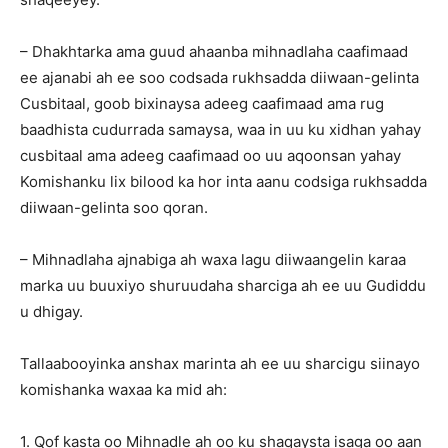
– Dhakhtarka ama guud ahaanba mihnadlaha caafimaad
ee ajanabi ah ee soo codsada rukhsadda diiwaan-gelinta
Cusbitaal, goob bixinaysa adeeg caafimaad ama rug
baadhista cudurrada samaysa, waa in uu ku xidhan yahay
cusbitaal ama adeeg caafimaad oo uu aqoonsan yahay
Komishanku lix bilood ka hor inta aanu codsiga rukhsadda
diiwaan-gelinta soo qoran.
– Mihnadlaha ajnabiga ah waxa lagu diiwaangelin karaa
marka uu buuxiyo shuruudaha sharciga ah ee uu Gudiddu
u dhigay.
Tallaabooyinka anshax marinta ah ee uu sharcigu siinayo
komishanka waxaa ka mid ah:
1. Qof kasta oo Mihnadle ah oo ku shaqaysta isaga oo aan