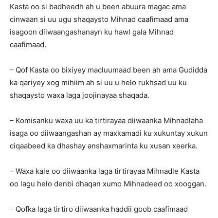
Kasta oo si badheedh ah u been abuura magac ama
cinwaan si uu ugu shaqaysto Mihnad caafimaad ama
isagoon diiwaangashanayn ku hawl gala Mihnad
caafimaad.
– Qof Kasta oo bixiyey macluumaad been ah ama Gudidda
ka qariyey xog mihiim ah si uu u helo rukhsad uu ku
shaqaysto waxa laga joojinayaa shaqada.
– Komisanku waxa uu ka tirtirayaa diiwaanka Mihnadlaha
isaga oo diiwaangashan ay maxkamadi ku xukuntay xukun
ciqaabeed ka dhashay anshaxmarinta ku xusan xeerka.
– Waxa kale oo diiwaanka laga tirtirayaa Mihnadle Kasta
oo lagu helo denbi dhaqan xumo Mihnadeed oo xooggan.
– Qofka laga tirtiro diiwaanka haddii goob caafimaad