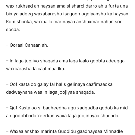
wax rukhsad ah haysan ama si sharci darro ah u furta una
bixiya adeeg waxabarasho isagoon ogolaansho ka haysan
Komishanka, waxaa la marinayaa anshaxmarinahan soo
socda:
– Qoraal Canaan ah.
– In laga joojiyo shaqada ama laga laalo goobta adeegga
waxbarashada caafimaadka.
– Qof kasta oo galay fal halis gelinaya caafimaadka
dadwaynaha waa in laga joojiyaa shaqada.
– Qof Kasta oo si badheedha ugu xadgudba qodob ka mid
ah qodobbada xeerkan waxa laga joojinayaa shaqada.
– Waxaa anshax marinta Guddidu gaadhaysaa Mihnadle