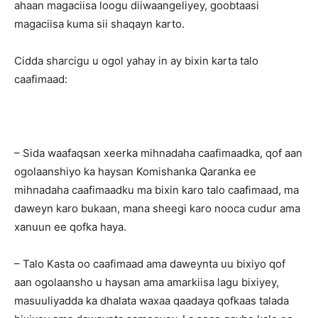
ahaan magaciisa loogu diiwaangeliyey, goobtaasi
magaciisa kuma sii shaqayn karto.
Cidda sharcigu u ogol yahay in ay bixin karta talo
caafimaad:
– Sida waafaqsan xeerka mihnadaha caafimaadka, qof aan
ogolaanshiyo ka haysan Komishanka Qaranka ee
mihnadaha caafimaadku ma bixin karo talo caafimaad, ma
daweyn karo bukaan, mana sheegi karo nooca cudur ama
xanuun ee qofka haya.
– Talo Kasta oo caafimaad ama daweynta uu bixiyo qof
aan ogolaansho u haysan ama amarkiisa lagu bixiyey,
masuuliyadda ka dhalata waxaa qaadaya qofkaas talada