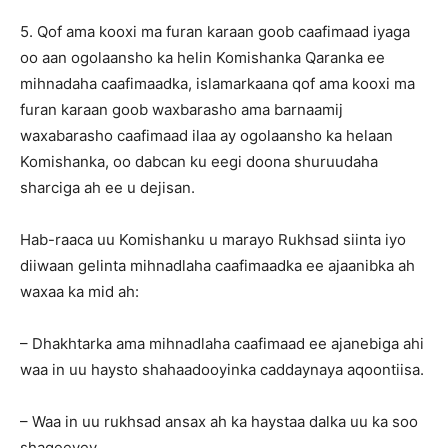
5. Qof ama kooxi ma furan karaan goob caafimaad iyaga
oo aan ogolaansho ka helin Komishanka Qaranka ee
mihnadaha caafimaadka, islamarkaana qof ama kooxi ma
furan karaan goob waxbarasho ama barnaamij
waxabarasho caafimaad ilaa ay ogolaansho ka helaan
Komishanka, oo dabcan ku eegi doona shuruudaha
sharciga ah ee u dejisan.
Hab-raaca uu Komishanku u marayo Rukhsad siinta iyo
diiwaan gelinta mihnadlaha caafimaadka ee ajaanibka ah
waxaa ka mid ah:
– Dhakhtarka ama mihnadlaha caafimaad ee ajanebiga ahi
waa in uu haysto shahaadooyinka caddaynaya aqoontiisa.
– Waa in uu rukhsad ansax ah ka haystaa dalka uu ka soo
shaqeeyey.