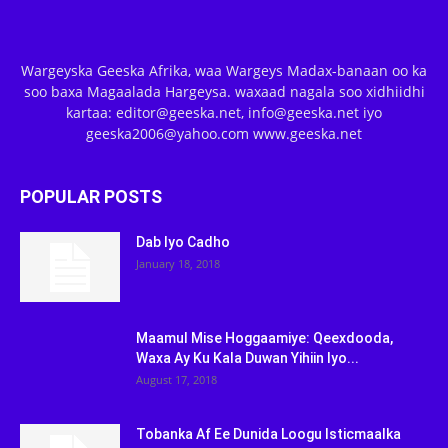
Wargeyska Geeska Afrika, waa Wargeys Madax-banaan oo ka
soo baxa Magaalada Hargeysa. waxaad nagala soo xidhiidhi
kartaa: editor@geeska.net, info@geeska.net iyo
geeska2006@yahoo.com www.geeska.net
POPULAR POSTS
Dab Iyo Cadho
January 18, 2018
Maamul Mise Hoggaamiye: Qeexdooda,
Waxa Ay Ku Kala Duwan Yihiin Iyo...
August 17, 2018
Tobanka Af Ee Dunida Loogu Isticmaalka