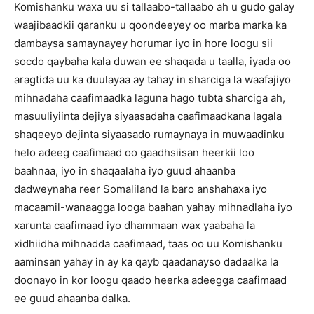
Komishanku waxa uu si tallaabo-tallaabo ah u gudo galay
waajibaadkii qaranku u qoondeeyey oo marba marka ka
dambaysa samaynayey horumar iyo in hore loogu sii
socdo qaybaha kala duwan ee shaqada u taalla, iyada oo
aragtida uu ka duulayaa ay tahay in sharciga la waafajiyo
mihnadaha caafimaadka laguna hago tubta sharciga ah,
masuuliyiinta dejiya siyaasadaha caafimaadkana lagala
shaqeeyo dejinta siyaasado rumaynaya in muwaadinku
helo adeeg caafimaad oo gaadhsiisan heerkii loo
baahnaa, iyo in shaqaalaha iyo guud ahaanba
dadweynaha reer Somaliland la baro anshahaxa iyo
macaamil-wanaagga looga baahan yahay mihnadlaha iyo
xarunta caafimaad iyo dhammaan wax yaabaha la
xidhiidha mihnadda caafimaad, taas oo uu Komishanku
aaminsan yahay in ay ka qayb qaadanayso dadaalka la
doonayo in kor loogu qaado heerka adeegga caafimaad
ee guud ahaanba dalka.