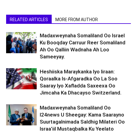
RELATED ARTICLES
MORE FROM AUTHOR
Madaxweynaha Somaliland Oo Israel
Ku Booqday Carruur Reer Somaliland
Ah Oo Qalliin Wadnaha Ah Loo
Sameeyay.
Heshiiska Maraykanka Iyo Iiraan:
Qoraalka Is-Afgaradka Oo La Soo
Saaray Iyo Xafladda Saxeexa Oo
Jimcaha Ka Dhacayso Switzerland.
Madaxweynaha Somaliland Oo
I24news U Sheegay: Kama Saarayno
Suurtagalnimada Saldhig Milateri Oo
Israa’iil Mustaqbalka Ku Yeelato