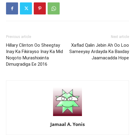
Previous article
Next article
Hillary Clinton Oo Sheegtay
Xaflad Qalin Jebin Ah Oo Loo
Inay Ka Fikirayso Inay Ka Mid
Sameeyay Ardayda Ka Baxday
Noqoto Murashixiinta
Jaamacadda Hope
Dimuqradiga Ee 2016
Jamaal A. Yonis