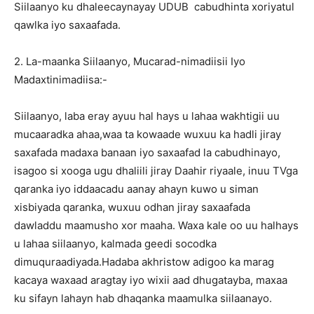
Siilaanyo ku dhaleecaynayay UDUB cabudhinta xoriyatul
qawlka iyo saxaafada.
2. La-maanka Siilaanyo, Mucarad-nimadiisii Iyo
Madaxtinimadiisa:-
Siilaanyo, laba eray ayuu hal hays u lahaa wakhtigii uu
mucaaradka ahaa,waa ta kowaade wuxuu ka hadli jiray
saxafada madaxa banaan iyo saxaafad la cabudhinayo,
isagoo si xooga ugu dhaliili jiray Daahir riyaale, inuu TVga
qaranka iyo iddaacadu aanay ahayn kuwo u siman
xisbiyada qaranka, wuxuu odhan jiray saxaafada
dawladdu maamusho xor maaha. Waxa kale oo uu halhays
u lahaa siilaanyo, kalmada geedi socodka
dimuquraadiyada.Hadaba akhristow adigoo ka marag
kacaya waxaad aragtay iyo wixii aad dhugatayba, maxaa
ku sifayn lahayn hab dhaqanka maamulka siilaanayo.