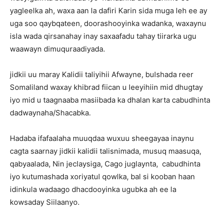
yagleelka ah, waxa aan la dafiri Karin sida muga leh ee ay
uga soo qaybqateen, doorashooyinka wadanka, waxaynu
isla wada qirsanahay inay saxaafadu tahay tiirarka ugu
waawayn dimuquraadiyada.
jidkii uu maray Kalidii taliyihii Afwayne, bulshada reer
Somaliland waxay khibrad fiican u leeyihiin mid dhugtay
iyo mid u taagnaaba masiibada ka dhalan karta cabudhinta
dadwaynaha/Shacabka.
Hadaba ifafaalaha muuqdaa wuxuu sheegayaa inaynu
cagta saarnay jidkii kalidii talisnimada, musuq maasuqa,
qabyaalada, Nin jeclaysiga, Cago juglaynta, cabudhinta
iyo kutumashada xoriyatul qowlka, bal si kooban haan
idinkula wadaago dhacdooyinka ugubka ah ee la
kowsaday Siilaanyo.