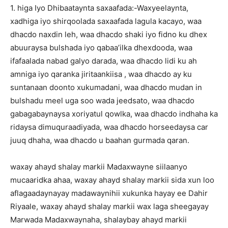
1. higa Iyo Dhibaataynta saxaafada:-Waxyeelaynta,
xadhiga iyo shirqoolada saxaafada lagula kacayo, waa
dhacdo naxdin leh, waa dhacdo shaki iyo fidno ku dhex
abuuraysa bulshada iyo qabaa’ilka dhexdooda, waa
ifafaalada nabad galyo darada, waa dhacdo lidi ku ah
amniga iyo qaranka jiritaankiisa , waa dhacdo ay ku
suntanaan doonto xukumadani, waa dhacdo mudan in
bulshadu meel uga soo wada jeedsato, waa dhacdo
gabagabaynaysa xoriyatul qowlka, waa dhacdo indhaha ka
ridaysa dimuquraadiyada, waa dhacdo horseedaysa car
juuq dhaha, waa dhacdo u baahan gurmada qaran.
waxay ahayd shalay markii Madaxwayne siilaanyo
mucaaridka ahaa, waxay ahayd shalay markii sida xun loo
aflagaadaynayay madawaynihii xukunka hayay ee Dahir
Riyaale, waxay ahayd shalay markii wax laga sheegayay
Marwada Madaxwaynaha, shalaybay ahayd markii