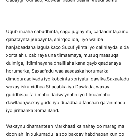
Ugub maaha cabudhinta, cago juglaynta, cadaadinta,cuno
qabataynta jeebaynta, shirqoolida, iyo waliba
hanjabaadaha lagula kaco Suxufiyiinta iyo qalinlayda sida
xorta ah u cabiraya una tilmaamaya, musuq maasuqa,
dulmiga, iftiiminayana dhaliilaha kana qayb qaadanaya
horumarka, Saxaafadu waa aasaaska horumarka,
dimuquraadiyada iyo kobcinta xoriyatul qawlka.Saxaafadu
waxay isku xidhaa Shacabka iyo Dawlada, waxay
guddbisaa fariimaha dadwaynaha iyo tilmaamaha
dawllada,waxay gudo iyo dibadba difaacaan qaranimada
iyo jiritaanka Somaliland.
Waxaynu dhamanteen Markhaati ka nahay oo marag ma
doon ah, in xukumadu la soo baxday habdhaqan xun oo