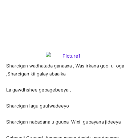
S
harcigan wadhatada ganaaxa , Wasiirkana gool u oga
,Sharcigan kii galay abaalka
La gawdhshee gebagebeeya ,
Sharcigan lagu guulwadeeyo
Sharcigan nabadana u guuxa Wixii gubayana jideeya
Gabaygii Gunaad, Abwaan xasan daahir weedhsame