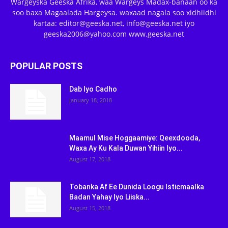
Wargeyska Geeska Afrika, waa Wargeys Madax-banaan oo ka
soo baxa Magaalada Hargeysa. waxaad nagala soo xidhiidhi
kartaa: editor@geeska.net, info@geeska.net iyo
geeska2006@yahoo.com www.geeska.net
POPULAR POSTS
Dab Iyo Cadho
January 18, 2018
Maamul Mise Hoggaamiye: Qeexdooda,
Waxa Ay Ku Kala Duwan Yihiin Iyo...
August 17, 2018
Tobanka Af Ee Dunida Loogu Isticmaalka
Badan Yahay Iyo Liiska...
August 15, 2018