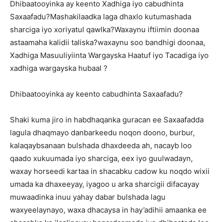
Dhibaatooyinka ay keento Xadhiga iyo cabudhinta
Saxaafadu?Mashakilaadka laga dhaxlo kutumashada
sharciga iyo xoriyatul qawlka?Waxaynu iftiimin doonaa
astaamaha kalidii taliska?waxaynu soo bandhigi doonaa,
Xadhiga Masuuliyiinta Wargayska Haatuf iyo Tacadiga iyo
xadhiga wargayska hubaal ?
Dhibaatooyinka ay keento cabudhinta Saxaafadu?
Shaki kuma jiro in habdhaqanka guracan ee Saxaafadda
lagula dhaqmayo danbarkeedu noqon doono, burbur,
kalaqaybsanaan bulshada dhaxdeeda ah, nacayb loo
qaado xukuumada iyo sharciga, eex iyo guulwadayn,
waxay horseedi kartaa in shacabku cadow ku noqdo wixii
umada ka dhaxeeyay, iyagoo u arka sharcigii difacayay
muwaadinka inuu yahay dabar bulshada lagu
waxyeelaynayo, waxa dhacaysa in hay’adihii amaanka ee