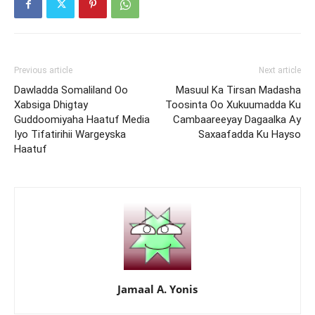
Previous article
Next article
Dawladda Somaliland Oo
Masuul Ka Tirsan Madasha
Xabsiga Dhigtay
Toosinta Oo Xukuumadda Ku
Guddoomiyaha Haatuf Media
Cambaareeyay Dagaalka Ay
Iyo Tifatirihii Wargeyska
Saxaafadda Ku Hayso
Haatuf
Jamaal A. Yonis