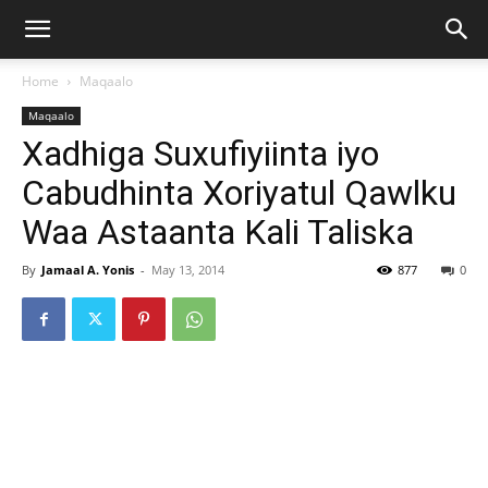
Home
Maqaalo
Maqaalo
Xadhiga Suxufiyiinta iyo
Cabudhinta Xoriyatul Qawlku
Waa Astaanta Kali Taliska
By
Jamaal A. Yonis
-
May 13, 2014
877
0