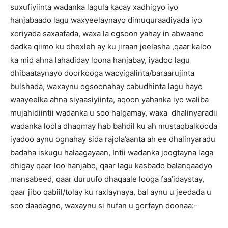
suxufiyiinta wadanka lagula kacay xadhigyo iyo
hanjabaado lagu waxyeelaynayo dimuquraadiyada iyo
xoriyada saxaafada, waxa la ogsoon yahay in abwaano
dadka qiimo ku dhexleh ay ku jiraan jeelasha ,qaar kaloo
ka mid ahna lahadiday loona hanjabay, iyadoo lagu
dhibaataynayo doorkooga wacyigalinta/baraarujinta
bulshada, waxaynu ogsoonahay cabudhinta lagu hayo
waayeelka ahna siyaasiyiinta, aqoon yahanka iyo waliba
mujahidiintii wadanka u soo halgamay, waxa dhalinyaradii
wadanka loola dhaqmay hab bahdil ku ah mustaqbalkooda
iyadoo aynu ognahay sida rajola’aanta ah ee dhalinyaradu
badaha iskugu halaagayaan, Intii wadanka joogtayna laga
dhigay qaar loo hanjabo, qaar lagu kasbado balanqaadyo
mansabeed, qaar duruufo dhaqaale looga faa’idaystay,
qaar jibo qabiil/tolay ku raxlaynaya, bal aynu u jeedada u
soo daadagno, waxaynu si hufan u gorfayn doonaa:-