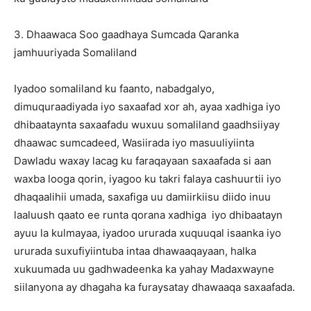
3. Dhaawaca Soo gaadhaya Sumcada Qaranka
jamhuuriyada Somaliland
Iyadoo somaliland ku faanto, nabadgalyo,
dimuquraadiyada iyo saxaafad xor ah, ayaa xadhiga iyo
dhibaataynta saxaafadu wuxuu somaliland gaadhsiiyay
dhaawac sumcadeed, Wasiirada iyo masuuliyiinta
Dawladu waxay lacag ku faraqayaan saxaafada si aan
waxba looga qorin, iyagoo ku takri falaya cashuurtii iyo
dhaqaalihii umada, saxafiga uu damiirkiisu diido inuu
laaluush qaato ee runta qorana xadhiga iyo dhibaatayn
ayuu la kulmayaa, iyadoo ururada xuquuqal isaanka iyo
ururada suxufiyiintuba intaa dhawaaqayaan, halka
xukuumada uu gadhwadeenka ka yahay Madaxwayne
siilanyona ay dhagaha ka furaysatay dhawaaqa saxaafada.