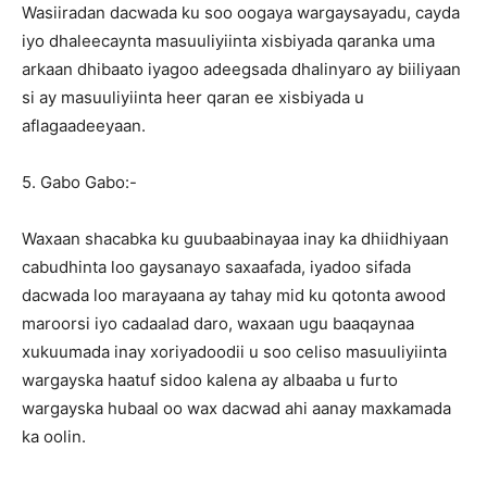
Wasiiradan dacwada ku soo oogaya wargaysayadu, cayda
iyo dhaleecaynta masuuliyiinta xisbiyada qaranka uma
arkaan dhibaato iyagoo adeegsada dhalinyaro ay biiliyaan
si ay masuuliyiinta heer qaran ee xisbiyada u
aflagaadeeyaan.
5. Gabo Gabo:-
Waxaan shacabka ku guubaabinayaa inay ka dhiidhiyaan
cabudhinta loo gaysanayo saxaafada, iyadoo sifada
dacwada loo marayaana ay tahay mid ku qotonta awood
maroorsi iyo cadaalad daro, waxaan ugu baaqaynaa
xukuumada inay xoriyadoodii u soo celiso masuuliyiinta
wargayska haatuf sidoo kalena ay albaaba u furto
wargayska hubaal oo wax dacwad ahi aanay maxkamada
ka oolin.