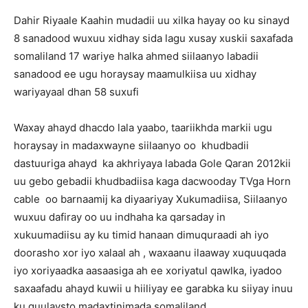
Dahir Riyaale Kaahin mudadii uu xilka hayay oo ku sinayd
8 sanadood wuxuu xidhay sida lagu xusay xuskii saxafada
somaliland 17 wariye halka ahmed siilaanyo labadii
sanadood ee ugu horaysay maamulkiisa uu xidhay
wariyayaal dhan 58 suxufi
Waxay ahayd dhacdo lala yaabo, taariikhda markii ugu
horaysay in madaxwayne siilaanyo oo khudbadii
dastuuriga ahayd ka akhriyaya labada Gole Qaran 2012kii
uu gebo gebadii khudbadiisa kaga dacwooday TVga Horn
cable oo barnaamij ka diyaariyay Xukumadiisa, Siilaanyo
wuxuu dafiray oo uu indhaha ka qarsaday in
xukuumadiisu ay ku timid hanaan dimuquraadi ah iyo
doorasho xor iyo xalaal ah , waxaanu ilaaway xuquuqada
iyo xoriyaadka aasaasiga ah ee xoriyatul qawlka, iyadoo
saxaafadu ahayd kuwii u hiiliyay ee garabka ku siiyay inuu
ku guulaysto madaxtinimada somaliland