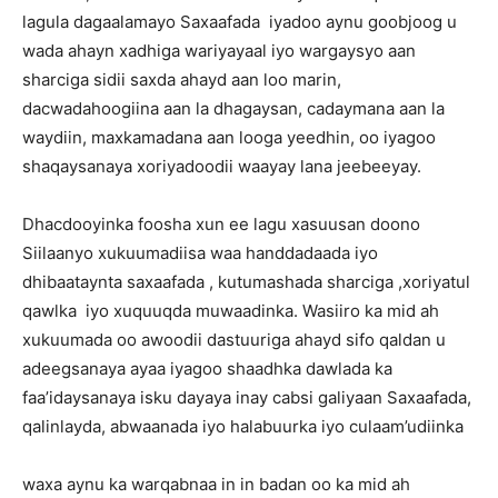
lagula dagaalamayo Saxaafada iyadoo aynu goobjoog u
wada ahayn xadhiga wariyayaal iyo wargaysyo aan
sharciga sidii saxda ahayd aan loo marin,
dacwadahoogiina aan la dhagaysan, cadaymana aan la
waydiin, maxkamadana aan looga yeedhin, oo iyagoo
shaqaysanaya xoriyadoodii waayay lana jeebeeyay.
Dhacdooyinka foosha xun ee lagu xasuusan doono
Siilaanyo xukuumadiisa waa handdadaada iyo
dhibaataynta saxaafada , kutumashada sharciga ,xoriyatul
qawlka iyo xuquuqda muwaadinka. Wasiiro ka mid ah
xukuumada oo awoodii dastuuriga ahayd sifo qaldan u
adeegsanaya ayaa iyagoo shaadhka dawlada ka
faa’idaysanaya isku dayaya inay cabsi galiyaan Saxaafada,
qalinlayda, abwaanada iyo halabuurka iyo culaam’udiinka
waxa aynu ka warqabnaa in in badan oo ka mid ah