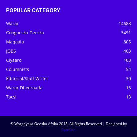
POPULAR CATEGORY
Warar
14688
Googooska Geeska
3491
Maqaalo
805
JOBS
403
Ciyaaro
103
Columnists
54
Editorial/Staff Writer
30
Warar Dheeraada
16
Tacsi
13
© Wargeyska Geeska Afrika 2018, All Rights Reserved | Designed by
SomSite