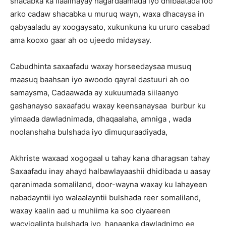
shacabka ka ilaalinayay hagardaamada iyo dhibaatada loo
arko cadaw shacabka u muruq wayn, waxa dhacaysa in
qabyaaladu ay xoogaysato, xukunkuna ku ururo casabad
ama kooxo gaar ah oo ujeedo midaysay.
Cabudhinta saxaafadu waxay horseedaysaa musuq
maasuq baahsan iyo awoodo qayral dastuuri ah oo
samaysma, Cadaawada ay xukuumada siilaanyo
gashanayso saxaafadu waxay keensanaysaa burbur ku
yimaada dawladnimada, dhaqaalaha, amniga , wada
noolanshaha bulshada iyo dimuquraadiyada,
Akhriste waxaad xogogaal u tahay kana dharagsan tahay
Saxaafadu inay ahayd halbawlayaashii dhidibada u aasay
qaranimada somaliland, door-wayna waxay ku lahayeen
nabadayntii iyo walaalayntii bulshada reer somaliland,
waxay kaalin aad u muhiima ka soo ciyaareen
wacyigalinta bulshada iyo hanaanka dawladnimo ee