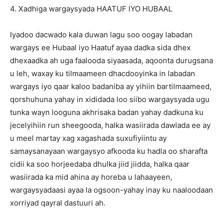
4. Xadhiga wargaysyada HAATUF IYO HUBAAL
Iyadoo dacwado kala duwan lagu soo oogay labadan
wargays ee Hubaal iyo Haatuf ayaa dadka sida dhex
dhexaadka ah uga faalooda siyaasada, aqoonta durugsana
u leh, waxay ku tilmaameen dhacdooyinka in labadan
wargays iyo qaar kaloo badaniba ay yihiin bartilmaameed,
qorshuhuna yahay in xididada loo siibo wargaysyada ugu
tunka wayn looguna akhrisaka badan yahay dadkuna ku
jecelyihiin run sheegooda, halka wasiirada dawlada ee ay
u meel martay xag xagashada suxufiyiintu ay
samaysanayaan wargaysyo afkooda ku hadla oo sharafta
cidii ka soo horjeedaba dhulka jiid jiidda, halka qaar
wasiirada ka mid ahina ay horeba u lahaayeen,
wargaysyadaasi ayaa la ogsoon-yahay inay ku naaloodaan
xorriyad qayral dastuuri ah.