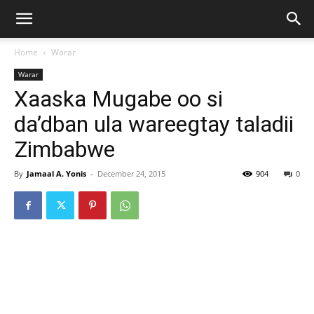
Home
Warar
Warar
Xaaska Mugabe oo si
da’dban ula wareegtay taladii
Zimbabwe
By
Jamaal A. Yonis
-
December 24, 2015
904
0