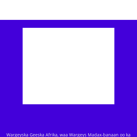
Wargeyska Geeska Afrika, waa Wargeys Madax-banaan oo ka