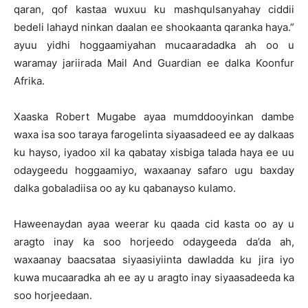
qaran, qof kastaa wuxuu ku mashqulsanyahay ciddii
bedeli lahayd ninkan daalan ee shookaanta qaranka haya.”
ayuu yidhi hoggaamiyahan mucaaradadka ah oo u
waramay jariirada Mail And Guardian ee dalka Koonfur
Afrika.
Xaaska Robert Mugabe ayaa mumddooyinkan dambe
waxa isa soo taraya farogelinta siyaasadeed ee ay dalkaas
ku hayso, iyadoo xil ka qabatay xisbiga talada haya ee uu
odaygeedu hoggaamiyo, waxaanay safaro ugu baxday
dalka gobaladiisa oo ay ku qabanayso kulamo.
Haweenaydan ayaa weerar ku qaada cid kasta oo ay u
aragto inay ka soo horjeedo odaygeeda da’da ah,
waxaanay baacsataa siyaasiyiinta dawladda ku jira iyo
kuwa mucaaradka ah ee ay u aragto inay siyaasadeeda ka
soo horjeedaan.