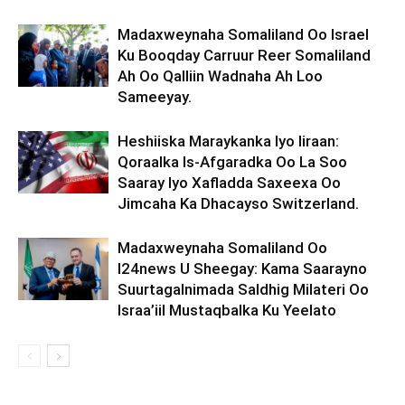
Madaxweynaha Somaliland Oo Israel
Ku Booqday Carruur Reer Somaliland
Ah Oo Qalliin Wadnaha Ah Loo
Sameeyay.
Heshiiska Maraykanka Iyo Iiraan:
Qoraalka Is-Afgaradka Oo La Soo
Saaray Iyo Xafladda Saxeexa Oo
Jimcaha Ka Dhacayso Switzerland.
Madaxweynaha Somaliland Oo
I24news U Sheegay: Kama Saarayno
Suurtagalnimada Saldhig Milateri Oo
Israa’iil Mustaqbalka Ku Yeelato