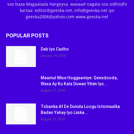
soo baxa Magaalada Hargeysa. waxaad nagala soo xidhiidhi
kartaa: editor@geeska.net, info@geeska.net iyo
geeska2006@yahoo.com www.geeska.net
POPULAR POSTS
Dab Iyo Cadho
January 18, 2018
Maamul Mise Hoggaamiye: Qeexdooda,
Waxa Ay Ku Kala Duwan Yihiin Iyo...
August 17, 2018
Tobanka Af Ee Dunida Loogu Isticmaalka
Badan Yahay Iyo Liiska...
August 15, 2018