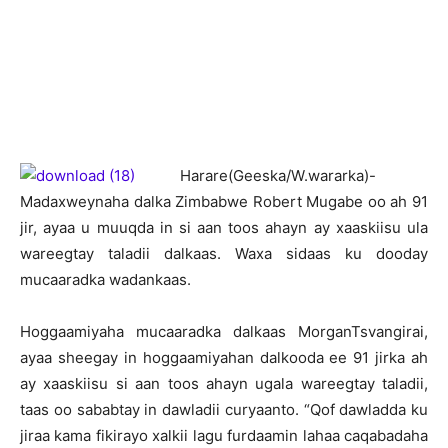
Harare(Geeska/W.wararka)-
Madaxweynaha dalka Zimbabwe Robert Mugabe oo ah 91
jir, ayaa u muuqda in si aan toos ahayn ay xaaskiisu ula
wareegtay taladii dalkaas. Waxa sidaas ku dooday
mucaaradka wadankaas.
Hoggaamiyaha mucaaradka dalkaas MorganTsvangirai,
ayaa sheegay in hoggaamiyahan dalkooda ee 91 jirka ah
ay xaaskiisu si aan toos ahayn ugala wareegtay taladii,
taas oo sababtay in dawladii curyaanto. “Qof dawladda ku
jiraa kama fikirayo xalkii lagu furdaamin lahaa caqabadaha