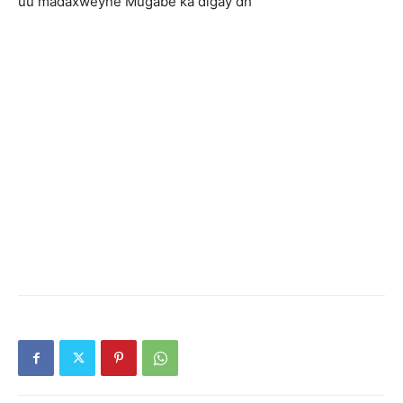
uu madaxweyne Mugabe ka digay dh