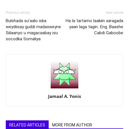
Previous article
Next article
Bulshada su’aalo iska
Ha la tartamo laakiin xaragada
weydiisay guddi madaxweyne
yaan laga tagin…Eng. Baashe
Siilaanyo u magacaabay isu
Cabdi Gaboobe
socodka Somaliya
Jamaal A. Yonis
RELATED ARTICLES
MORE FROM AUTHOR