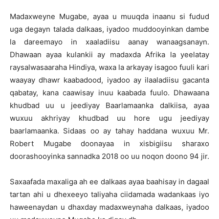
Madaxweyne Mugabe, ayaa u muuqda inaanu si fudud
uga degayn talada dalkaas, iyadoo muddooyinkan dambe
la dareemayo in xaaladiisu aanay wanaagsanayn.
Dhawaan ayaa kulankii ay madaxda Afrika la yeelatay
raysalwasaaraha Hindiya, waxa la arkayay isagoo fuuli kari
waayay dhawr kaabadood, iyadoo ay ilaaladiisu gacanta
qabatay, kana caawisay inuu kaabada fuulo. Dhawaana
khudbad uu u jeediyay Baarlamaanka dalkiisa, ayaa
wuxuu akhriyay khudbad uu hore ugu jeediyay
baarlamaanka. Sidaas oo ay tahay haddana wuxuu Mr.
Robert Mugabe doonayaa in xisbigiisu sharaxo
doorashooyinka sannadka 2018 oo uu noqon doono 94 jir.
Saxaafada maxaliga ah ee dalkaas ayaa baahisay in dagaal
tartan ahi u dhexeeyo taliyaha ciidamada wadankaas iyo
haweenaydan u dhaxday madaxweynaha dalkaas, iyadoo