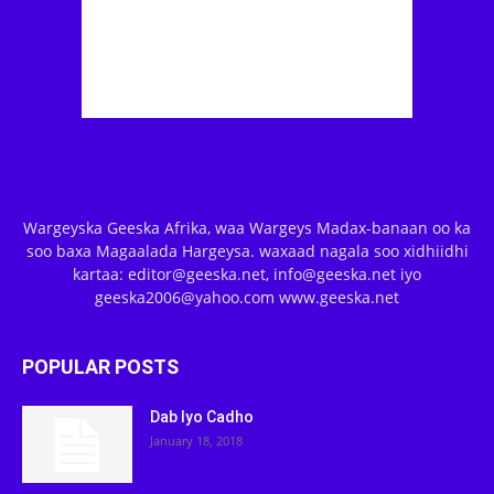
Wargeyska Geeska Afrika, waa Wargeys Madax-banaan oo ka
soo baxa Magaalada Hargeysa. waxaad nagala soo xidhiidhi
kartaa: editor@geeska.net, info@geeska.net iyo
geeska2006@yahoo.com www.geeska.net
POPULAR POSTS
Dab Iyo Cadho
January 18, 2018