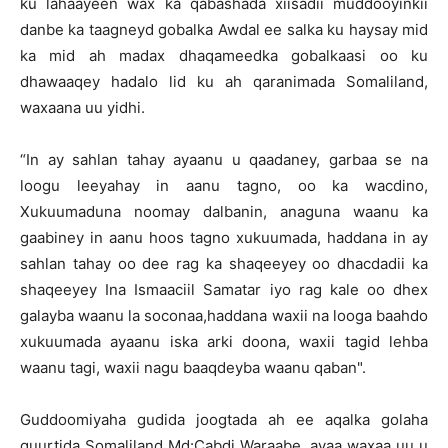
ku lahaayeen wax ka qabashada xiisadii muddooyinkii
danbe ka taagneyd gobalka Awdal ee salka ku haysay mid
ka mid ah madax dhaqameedka gobalkaasi oo ku
dhawaaqey hadalo lid ku ah qaranimada Somaliland,
waxaana uu yidhi.
“In ay sahlan tahay ayaanu u qaadaney, garbaa se na
loogu leeyahay in aanu tagno, oo ka wacdino,
Xukuumaduna noomay dalbanin, anaguna waanu ka
gaabiney in aanu hoos tagno xukuumada, haddana in ay
sahlan tahay oo dee rag ka shaqeeyey oo dhacdadii ka
shaqeeyey Ina Ismaaciil Samatar iyo rag kale oo dhex
galayba waanu la soconaa,haddana waxii na looga baahdo
xukuumada ayaanu iska arki doona, waxii tagid lehba
waanu tagi, waxii nagu baaqdeyba waanu qaban".
Guddoomiyaha gudida joogtada ah ee aqalka golaha
guurtida Somaliland Md:Cabdi Waraabe, ayaa waxaa uu u