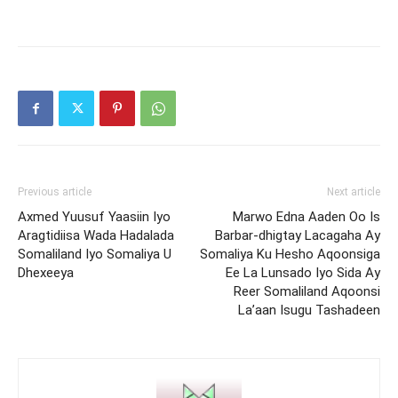
Previous article
Next article
Axmed Yuusuf Yaasiin Iyo
Marwo Edna Aaden Oo Is
Aragtidiisa Wada Hadalada
Barbar-dhigtay Lacagaha Ay
Somaliland Iyo Somaliya U
Somaliya Ku Hesho Aqoonsiga
Dhexeeya
Ee La Lunsado Iyo Sida Ay
Reer Somaliland Aqoonsi
La’aan Isugu Tashadeen