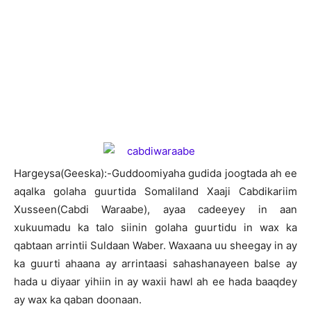
H
argeysa(Geeska):-Guddoomiyaha gudida joogtada ah ee
aqalka golaha guurtida Somaliland Xaaji Cabdikariim
Xusseen(Cabdi Waraabe), ayaa cadeeyey in aan
xukuumadu ka talo siinin golaha guurtidu in wax ka
qabtaan arrintii Suldaan Waber. Waxaana uu sheegay in ay
ka guurti ahaana ay arrintaasi sahashanayeen balse ay
hada u diyaar yihiin in ay waxii hawl ah ee hada baaqdey
ay wax ka qaban doonaan.