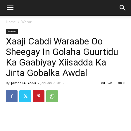
Home
Warar
Warar
Xaaji Cabdi Waraabe Oo
Sheegay In Golaha Guurtidu
Ka Gaabiyay Xiisadda Ka
Jirta Gobalka Awdal
By
Jamaal A. Yonis
-
January 7, 2015
678
0