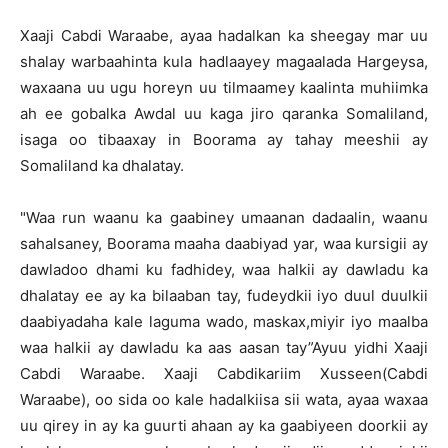
Xaaji Cabdi Waraabe, ayaa hadalkan ka sheegay mar uu
shalay warbaahinta kula hadlaayey magaalada Hargeysa,
waxaana uu ugu horeyn uu tilmaamey kaalinta muhiimka
ah ee gobalka Awdal uu kaga jiro qaranka Somaliland,
isaga oo tibaaxay in Boorama ay tahay meeshii ay
Somaliland ka dhalatay.
"Waa run waanu ka gaabiney umaanan dadaalin, waanu
sahalsaney, Boorama maaha daabiyad yar, waa kursigii ay
dawladoo dhami ku fadhidey, waa halkii ay dawladu ka
dhalatay ee ay ka bilaaban tay, fudeydkii iyo duul duulkii
daabiyadaha kale laguma wado, maskax,miyir iyo maalba
waa halkii ay dawladu ka aas aasan tay”Ayuu yidhi Xaaji
Cabdi Waraabe. Xaaji Cabdikariim Xusseen(Cabdi
Waraabe), oo sida oo kale hadalkiisa sii wata, ayaa waxaa
uu qirey in ay ka guurti ahaan ay ka gaabiyeen doorkii ay