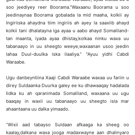
soo jeediyey reer Boorama."Waxaanu Boorama u soo
jeedinaynaa Boorama gobalada la mid maaha, kolkii ay
Ingiriiska ahaydna tiim ingiriis ah ayey la saaxiib ahayd
kolkii tani dhalatayna iga ayaa u aabo ahayd Somaliland-
tan maanta, iyada ayaa dhistay,kolkaa ninku waxa uu
tabanaayo in uu sheegto weeye,waxaanan usoo jeedin
lahaa Duul-duulka iska ilaaliya.” "Ayuu yidhi Cabdi
Waraabe.
Ugu danbeyntiina Xaaji Cabdi Waraabe waxaa uu fariin u
direy Suldaanka Duurka galey ee ku dhawaaqay hadalada
lidka ku ah qaranimada Somaliland, waxaana uu ugu
baaqay in waxii uu tabanaayo uu sheegto isla mar
ahaantaana uu dalka yimaado.
“Wixii aad tabayso Suldaan afkaaga ka sheeg oo
kaalay,dalkana waxa jooga madaxwayne aan dhalinyaro