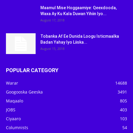
Maamul Mise Hoggaamiye: Qeexdooda,
Waxa Ay Ku Kala Duwan Yihiin Iyo...
August 17, 2018
Tobanka Af Ee Dunida Loogu Isticmaalka
Badan Yahay Iyo Liiska...
August 15, 2018
POPULAR CATEGORY
Warar
14688
Googooska Geeska
3491
Maqaalo
805
JOBS
403
Ciyaaro
103
Columnists
54