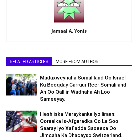
Jamaal A. Yonis
RELATED ARTICLES
MORE FROM AUTHOR
Madaxweynaha Somaliland Oo Israel
Ku Booqday Carruur Reer Somaliland
Ah Oo Qalliin Wadnaha Ah Loo
Sameeyay.
Heshiiska Maraykanka Iyo Iiraan:
Qoraalka Is-Afgaradka Oo La Soo
Saaray Iyo Xafladda Saxeexa Oo
Jimcaha Ka Dhacayso Switzerland.