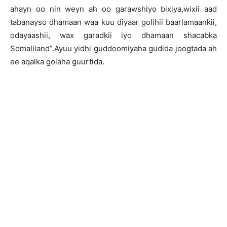
ahayn oo nin weyn ah oo garawshiyo bixiya,wixii aad
tabanayso dhamaan waa kuu diyaar golihii baarlamaankii,
odayaashii, wax garadkii iyo dhamaan shacabka
Somaliland”.Ayuu yidhi guddoomiyaha gudida joogtada ah
ee aqalka golaha guurtida.