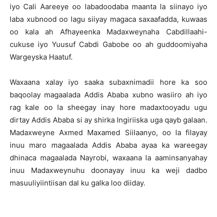
iyo Cali Aareeye oo labadoodaba maanta la siinayo iyo
laba xubnood oo lagu siiyay magaca saxaafadda, kuwaas
oo kala ah Afhayeenka Madaxweynaha Cabdillaahi-
cukuse iyo Yuusuf Cabdi Gabobe oo ah guddoomiyaha
Wargeyska Haatuf.
Waxaana xalay iyo saaka subaxnimadii hore ka soo
baqoolay magaalada Addis Ababa xubno wasiiro ah iyo
rag kale oo la sheegay inay hore madaxtooyadu ugu
dirtay Addis Ababa si ay shirka Ingiriiska uga qayb galaan.
Madaxweyne Axmed Maxamed Siilaanyo, oo la filayay
inuu maro magaalada Addis Ababa ayaa ka wareegay
dhinaca magaalada Nayrobi, waxaana la aaminsanyahay
inuu Madaxweynuhu doonayay inuu ka weji dadbo
masuuliyiintiisan dal ku galka loo diiday.