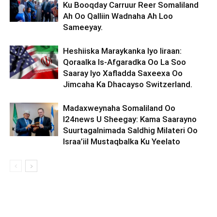
Ku Booqday Carruur Reer Somaliland
Ah Oo Qalliin Wadnaha Ah Loo
Sameeyay.
Heshiiska Maraykanka Iyo Iiraan:
Qoraalka Is-Afgaradka Oo La Soo
Saaray Iyo Xafladda Saxeexa Oo
Jimcaha Ka Dhacayso Switzerland.
Madaxweynaha Somaliland Oo
I24news U Sheegay: Kama Saarayno
Suurtagalnimada Saldhig Milateri Oo
Israa’iil Mustaqbalka Ku Yeelato