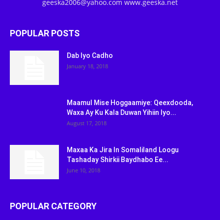
geeska2006@yahoo.com www.geeska.net
POPULAR POSTS
Dab Iyo Cadho
January 18, 2018
Maamul Mise Hoggaamiye: Qeexdooda,
Waxa Ay Ku Kala Duwan Yihiin Iyo...
August 17, 2018
Maxaa Ka Jira In Somaliland Loogu
Tashaday Shirkii Baydhabo Ee...
June 10, 2018
POPULAR CATEGORY