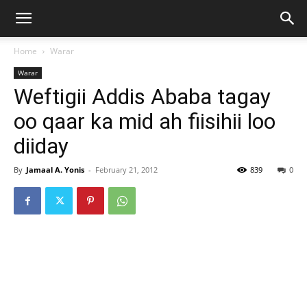
Home
Warar
Warar
Weftigii Addis Ababa tagay
oo qaar ka mid ah fiisihii loo
diiday
By
Jamaal A. Yonis
-
February 21, 2012
839
0