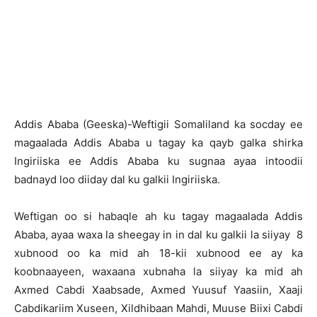
Addis Ababa (Geeska)-Weftigii Somaliland ka socday ee
magaalada Addis Ababa u tagay ka qayb galka shirka
Ingiriiska ee Addis Ababa ku sugnaa ayaa intoodii
badnayd loo diiday dal ku galkii Ingiriiska.
Weftigan oo si habaqle ah ku tagay magaalada Addis
Ababa, ayaa waxa la sheegay in in dal ku galkii la siiyay 8
xubnood oo ka mid ah 18-kii xubnood ee ay ka
koobnaayeen, waxaana xubnaha la siiyay ka mid ah
Axmed Cabdi Xaabsade, Axmed Yuusuf Yaasiin, Xaaji
Cabdikariim Xuseen, Xildhibaan Mahdi, Muuse Biixi Cabdi