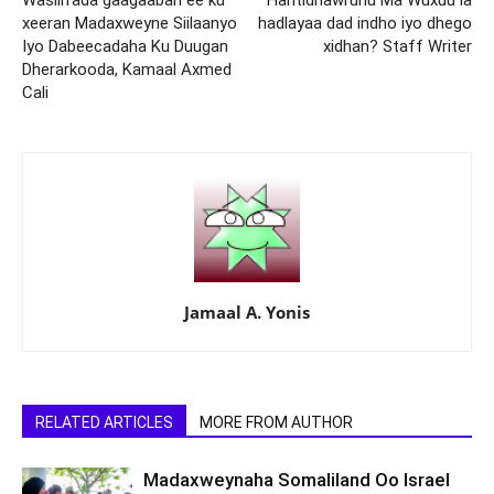
Wasiirrada gaagaaban ee ku
Hantidhawruhu Ma Wuxuu la
xeeran Madaxweyne Siilaanyo
hadlayaa dad indho iyo dhego
Iyo Dabeecadaha Ku Duugan
xidhan? Staff Writer
Dherarkooda, Kamaal Axmed
Cali
Jamaal A. Yonis
RELATED ARTICLES
MORE FROM AUTHOR
Madaxweynaha Somaliland Oo Israel