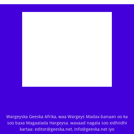
Wargeyska Geeska Afrika, waa Wargeys Madax-banaan oo ka
soo baxa Magaalada Hargeysa. waxaad nagala soo xidhiidhi
kartaa: editor@geeska.net, info@geeska.net iyo