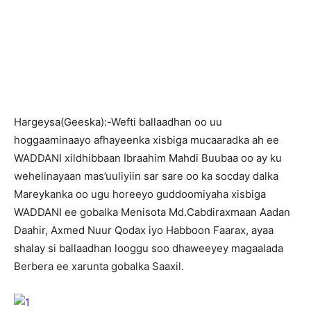
H
argeysa(Geeska):-Wefti ballaadhan oo uu
hoggaaminaayo afhayeenka xisbiga mucaaradka ah ee
WADDANI xildhibbaan Ibraahim Mahdi Buubaa oo ay ku
wehelinayaan mas’uuliyiin sar sare oo ka socday dalka
Mareykanka oo ugu horeeyo guddoomiyaha xisbiga
WADDANI ee gobalka Menisota Md.Cabdiraxmaan Aadan
Daahir, Axmed Nuur Qodax iyo Habboon Faarax, ayaa
shalay si ballaadhan looggu soo dhaweeyey magaalada
Berbera ee xarunta gobalka Saaxil.