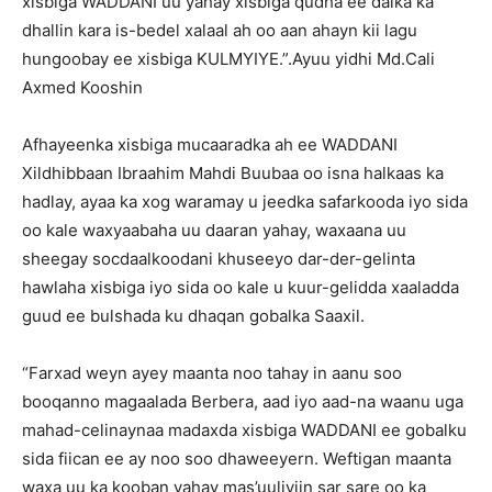
xisbiga WADDANI uu yahay xisbiga qudha ee dalka ka
dhallin kara is-bedel xalaal ah oo aan ahayn kii lagu
hungoobay ee xisbiga KULMYIYE.”.Ayuu yidhi Md.Cali
Axmed Kooshin
Afhayeenka xisbiga mucaaradka ah ee WADDANI
Xildhibbaan Ibraahim Mahdi Buubaa oo isna halkaas ka
hadlay, ayaa ka xog waramay u jeedka safarkooda iyo sida
oo kale waxyaabaha uu daaran yahay, waxaana uu
sheegay socdaalkoodani khuseeyo dar-der-gelinta
hawlaha xisbiga iyo sida oo kale u kuur-gelidda xaaladda
guud ee bulshada ku dhaqan gobalka Saaxil.
“Farxad weyn ayey maanta noo tahay in aanu soo
booqanno magaalada Berbera, aad iyo aad-na waanu uga
mahad-celinaynaa madaxda xisbiga WADDANI ee gobalku
sida fiican ee ay noo soo dhaweeyern. Weftigan maanta
waxa uu ka kooban yahay mas’uuliyiin sar sare oo ka