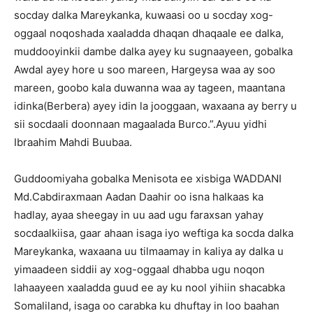
socday dalka Mareykanka, kuwaasi oo u socday xog-
oggaal noqoshada xaaladda dhaqan dhaqaale ee dalka,
muddooyinkii dambe dalka ayey ku sugnaayeen, gobalka
Awdal ayey hore u soo mareen, Hargeysa waa ay soo
mareen, goobo kala duwanna waa ay tageen, maantana
idinka(Berbera) ayey idin la jooggaan, waxaana ay berry u
sii socdaali doonnaan magaalada Burco.”.Ayuu yidhi
Ibraahim Mahdi Buubaa.
Guddoomiyaha gobalka Menisota ee xisbiga WADDANI
Md.Cabdiraxmaan Aadan Daahir oo isna halkaas ka
hadlay, ayaa sheegay in uu aad ugu faraxsan yahay
socdaalkiisa, gaar ahaan isaga iyo weftiga ka socda dalka
Mareykanka, waxaana uu tilmaamay in kaliya ay dalka u
yimaadeen siddii ay xog-oggaal dhabba ugu noqon
lahaayeen xaaladda guud ee ay ku nool yihiin shacabka
Somaliland, isaga oo carabka ku dhuftay in loo baahan