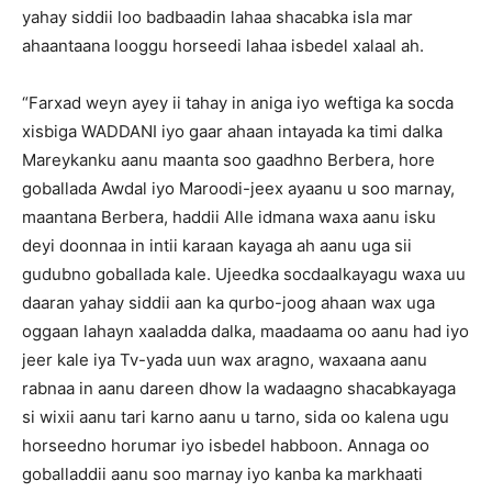
yahay siddii loo badbaadin lahaa shacabka isla mar
ahaantaana looggu horseedi lahaa isbedel xalaal ah.
“Farxad weyn ayey ii tahay in aniga iyo weftiga ka socda
xisbiga WADDANI iyo gaar ahaan intayada ka timi dalka
Mareykanku aanu maanta soo gaadhno Berbera, hore
goballada Awdal iyo Maroodi-jeex ayaanu u soo marnay,
maantana Berbera, haddii Alle idmana waxa aanu isku
deyi doonnaa in intii karaan kayaga ah aanu uga sii
gudubno goballada kale. Ujeedka socdaalkayagu waxa uu
daaran yahay siddii aan ka qurbo-joog ahaan wax uga
oggaan lahayn xaaladda dalka, maadaama oo aanu had iyo
jeer kale iya Tv-yada uun wax aragno, waxaana aanu
rabnaa in aanu dareen dhow la wadaagno shacabkayaga
si wixii aanu tari karno aanu u tarno, sida oo kalena ugu
horseedno horumar iyo isbedel habboon. Annaga oo
goballaddii aanu soo marnay iyo kanba ka markhaati