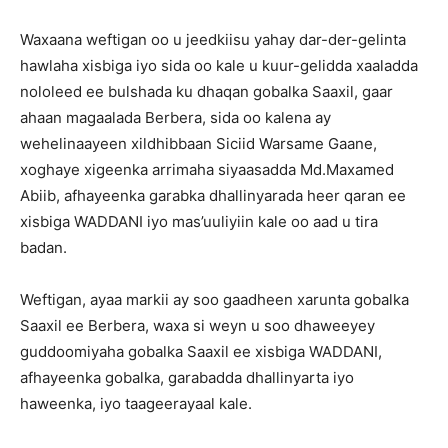
Waxaana weftigan oo u jeedkiisu yahay dar-der-gelinta
hawlaha xisbiga iyo sida oo kale u kuur-gelidda xaaladda
nololeed ee bulshada ku dhaqan gobalka Saaxil, gaar
ahaan magaalada Berbera, sida oo kalena ay
wehelinaayeen xildhibbaan Siciid Warsame Gaane,
xoghaye xigeenka arrimaha siyaasadda Md.Maxamed
Abiib, afhayeenka garabka dhallinyarada heer qaran ee
xisbiga WADDANI iyo mas’uuliyiin kale oo aad u tira
badan.
Weftigan, ayaa markii ay soo gaadheen xarunta gobalka
Saaxil ee Berbera, waxa si weyn u soo dhaweeyey
guddoomiyaha gobalka Saaxil ee xisbiga WADDANI,
afhayeenka gobalka, garabadda dhallinyarta iyo
haweenka, iyo taageerayaal kale.