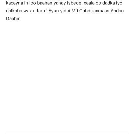
kacayna in loo baahan yahay isbedel xaala oo dadka iyo
dalkaba wax u tara.”.Ayuu yidhi Md.Cabdiraxmaan Aadan
Daahir.