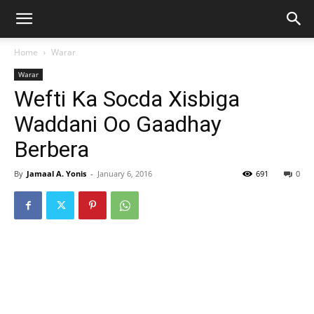
Home
Warar
Warar
Wefti Ka Socda Xisbiga
Waddani Oo Gaadhay
Berbera
By
Jamaal A. Yonis
-
January 6, 2016
691
0