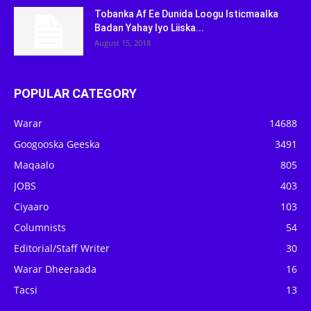
Tobanka Af Ee Dunida Loogu Isticmaalka
Badan Yahay Iyo Liiska...
August 15, 2018
POPULAR CATEGORY
Warar
14688
Googooska Geeska
3491
Maqaalo
805
JOBS
403
Ciyaaro
103
Columnists
54
Editorial/Staff Writer
30
Warar Dheeraada
16
Tacsi
13