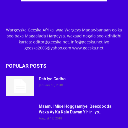
Wargeyska Geeska Afrika, waa Wargeys Madax-banaan oo ka
soo baxa Magaalada Hargeysa. waxaad nagala soo xidhiidhi
kartaa: editor@geeska.net, info@geeska.net iyo
geeska2006@yahoo.com www.geeska.net
POPULAR POSTS
Dab Iyo Cadho
January 18, 2018
Maamul Mise Hoggaamiye: Qeexdooda,
Waxa Ay Ku Kala Duwan Yihiin Iyo...
August 17, 2018