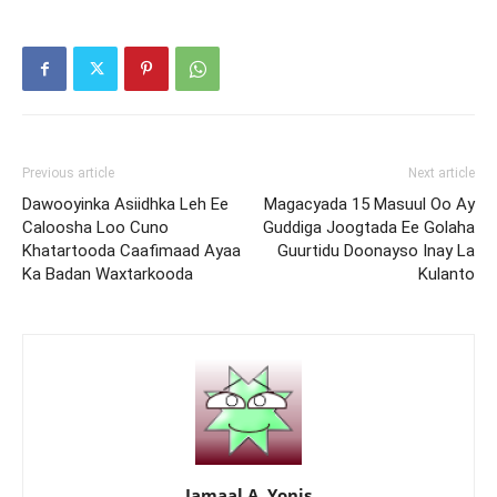
Previous article
Next article
Dawooyinka Asiidhka Leh Ee
Magacyada 15 Masuul Oo Ay
Caloosha Loo Cuno
Guddiga Joogtada Ee Golaha
Khatartooda Caafimaad Ayaa
Guurtidu Doonayso Inay La
Ka Badan Waxtarkooda
Kulanto
Jamaal A. Yonis