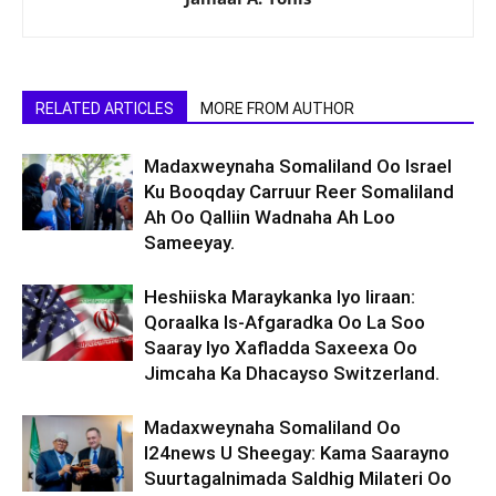
RELATED ARTICLES
MORE FROM AUTHOR
Madaxweynaha Somaliland Oo Israel
Ku Booqday Carruur Reer Somaliland
Ah Oo Qalliin Wadnaha Ah Loo
Sameeyay.
Heshiiska Maraykanka Iyo Iiraan:
Qoraalka Is-Afgaradka Oo La Soo
Saaray Iyo Xafladda Saxeexa Oo
Jimcaha Ka Dhacayso Switzerland.
Madaxweynaha Somaliland Oo
I24news U Sheegay: Kama Saarayno
Suurtagalnimada Saldhig Milateri Oo