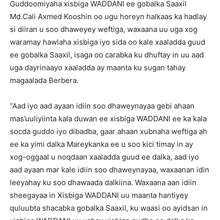
Guddoomiyaha xisbiga WADDANI ee gobalka Saaxil
Md.Cali Axmed Kooshin oo ugu horeyn halkaas ka hadlay
si diiran u soo dhaweyey weftiga, waxaana uu uga xog
waramay hawlaha xisbiga iyo sida oo kale xaaladda guud
ee gobalka Saaxil, isaga oo carabka ku dhuftay in uu aad
uga dayrinaayo xaaladda ay maanta ku sugan tahay
magaalada Berbera.
“Aad iyo aad ayaan idiin soo dhaweynayaa gebi ahaan
mas’uuliyiinta kala duwan ee xisbiga WADDANI ee ka kala
socda guddo iyo dibadba, gaar ahaan xubnaha weftiga ah
ee ka yimi dalka Mareykanka ee u soo kici timay in ay
xog-oggaal u noqdaan xaaladda guud ee dalka, aad iyo
aad ayaan mar kale idiin soo dhaweynayaa, waxaanan idin
leeyahay ku soo dhawaada dalkiina. Waxaana aan idiin
sheegayaa in Xisbiga WADDANI uu maanta hantiyey
quluubta shacabka gobalka Saaxil, ku waasi oo ayidsan in