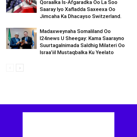
Qoraalka Is-Afgaradka Oo La Soo
Saaray Iyo Xafladda Saxeexa Oo
Jimcaha Ka Dhacayso Switzerland.
Madaxweynaha Somaliland Oo
I24news U Sheegay: Kama Saarayno
Suurtagalnimada Saldhig Milateri Oo
Israa’iil Mustaqbalka Ku Yeelato