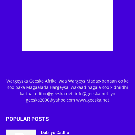
Wargeyska Geeska Afrika, waa Wargeys Madax-banaan oo ka
soo baxa Magaalada Hargeysa. waxaad nagala soo xidhiidhi
kartaa: editor@geeska.net, info@geeska.net iyo
geeska2006@yahoo.com www.geeska.net
POPULAR POSTS
Dab Iyo Cadho