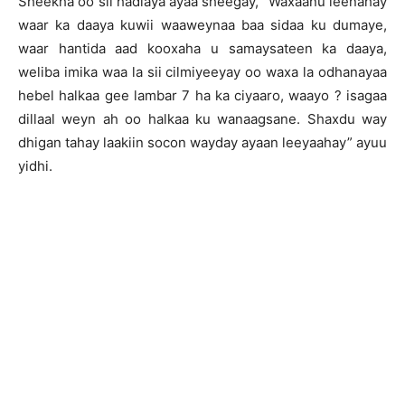
Sheekha oo sii hadlaya ayaa sheegay, “Waxaanu leenahay
waar ka daaya kuwii waaweynaa baa sidaa ku dumaye,
waar hantida aad kooxaha u samaysateen ka daaya,
weliba imika waa la sii cilmiyeeyay oo waxa la odhanayaa
hebel halkaa gee lambar 7 ha ka ciyaaro, waayo ? isagaa
dillaal weyn ah oo halkaa ku wanaagsane. Shaxdu way
dhigan tahay laakiin socon wayday ayaan leeyaahay” ayuu
yidhi.