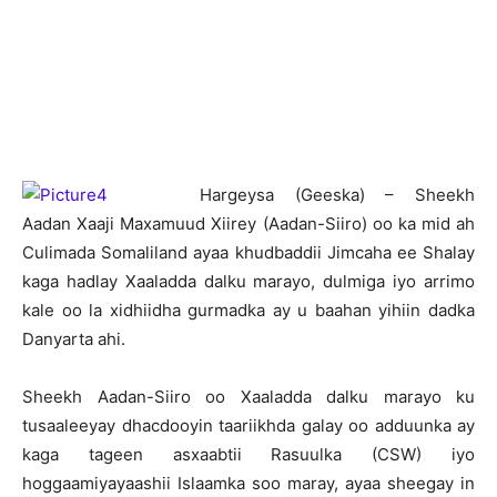
H
argeysa (Geeska) – Sheekh
Aadan Xaaji Maxamuud Xiirey (Aadan-Siiro) oo ka mid ah
Culimada Somaliland ayaa khudbaddii Jimcaha ee Shalay
kaga hadlay Xaaladda dalku marayo, dulmiga iyo arrimo
kale oo la xidhiidha gurmadka ay u baahan yihiin dadka
Danyarta ahi.
Sheekh Aadan-Siiro oo Xaaladda dalku marayo ku
tusaaleeyay dhacdooyin taariikhda galay oo adduunka ay
kaga tageen asxaabtii Rasuulka (CSW) iyo
hoggaamiyayaashii Islaamka soo maray, ayaa sheegay in