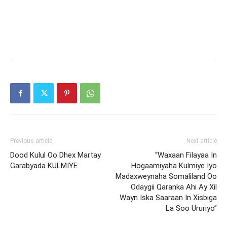
Previous article
Next article
Dood Kulul Oo Dhex Martay
“Waxaan Filayaa In
Garabyada KULMIYE
Hogaamiyaha Kulmiye Iyo
Madaxweynaha Somaliland Oo
Odaygii Qaranka Ahi Ay Xil
Wayn Iska Saaraan In Xisbiga
La Soo Ururiyo”