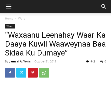
Home
Warar
Warar
“Waxaanu Leenahay Waar Ka
Daaya Kuwii Waaweynaa Baa
Sidaa Ku Dumaye”
By
Jamaal A. Yonis
-
October 31, 2015
942
0