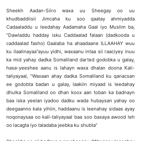
Sheekh Aadan-Siiro waxa uu Sheegay oo uu
khudbaddiisii Jimcaha ku soo qaatay ahmiyadda
Cadaaladdu u leedahay Aadamaha Gaal iyo Muslim ba,
“Dawladdu hadday isku Caddaalad falaan (dadkooda u
caddaalad fasho) Gaalaba ha ahaadaane ILLAAHAY wuu
ku ilaalinayaa”ayuu yidhi, waxaanu intaa sii raaciyey inuu
ka mid yahay dadka Somaliland darted godobka u galay,
hasa-yeeshee aanu is lahayn waxa dhalan doona Kali-
taliyayaal, “Waxaan ahay dadka Somaliland ku qanacsan
ee godobta badan u galay, laakiin miyaad is leedahay
dhulka Somaliland oo dhan koox aan toban ka badnayn
baa iska yeelan iyadoo dadku wada hubaysan yahay oo
deegaanno kala yihiin, haddaanu is leenahay sidaas ayay
noqonaysaa oo kali-taliyayaal baa soo baxaya awood leh
oo lacagta iyo taladaba jeebka ku shubta”