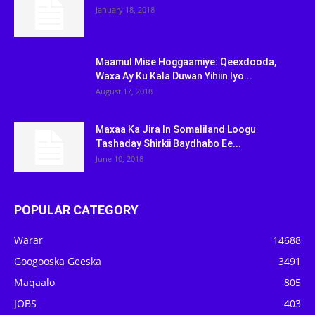
January 18, 2018
Maamul Mise Hoggaamiye: Qeexdooda,
Waxa Ay Ku Kala Duwan Yihiin Iyo...
August 17, 2018
Maxaa Ka Jira In Somaliland Loogu
Tashaday Shirkii Baydhabo Ee...
June 10, 2018
POPULAR CATEGORY
Warar
14688
Googooska Geeska
3491
Maqaalo
805
JOBS
403