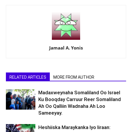
Jamaal A. Yonis
RELATED ARTICLES
MORE FROM AUTHOR
Madaxweynaha Somaliland Oo Israel
Ku Booqday Carruur Reer Somaliland
Ah Oo Qalliin Wadnaha Ah Loo
Sameeyay.
Heshiiska Maraykanka Iyo Iiraan: