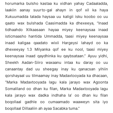
horumarka bulsho kastaa ku xidhan yahay Cadaaladda,
laakiin aanay suurto-gal ahayn in qof xil ka haya
Xukuumadda talada haysaa uu kaligii isku koobo oo uu
qaato wax bulshada Caasimadda ka dhexeeya, “Inaad
tidhaahdo Xilkaasaan hayaa miyey keenaysaa inaad
isticmaasho hantida Ummadda, taasi miyey keenaysaa
inaad kaligaa qaadato wixii Hargeysi lahayd oo ka
dhexeeyay 1.3 Milyanka qof ee ku nool, taasi miyey
keenaysaa inaad qaydhinka ku qaybsataan.” Ayuu yidhi,
Sheekh Aadan-Siiro waxaanu intaa ku daray oo uu
canaantay dad uu sheegay inay ku qanacsan yihiin
qorshayaal uu tilmaamay inay Madaxtooyada ka dhacaan,
“Marka Madaxtooyada lagu kala jarayo wax Agoonta
Somaliland oo dhan ku filan, Marka Madaxtooyada lagu
kala jarayo wax dadka indhaha la’ oo dhan ku filan
boqollaal gadhle oo cumaamado waaweyn sita iyo
boqollaal Dillaaliin ah ayaa Sacabka tuma.”