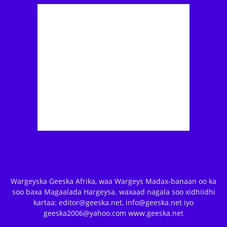
Wargeyska Geeska Afrika, waa Wargeys Madax-banaan oo ka
soo baxa Magaalada Hargeysa. waxaad nagala soo xidhiidhi
kartaa: editor@geeska.net, info@geeska.net iyo
geeska2006@yahoo.com www.geeska.net