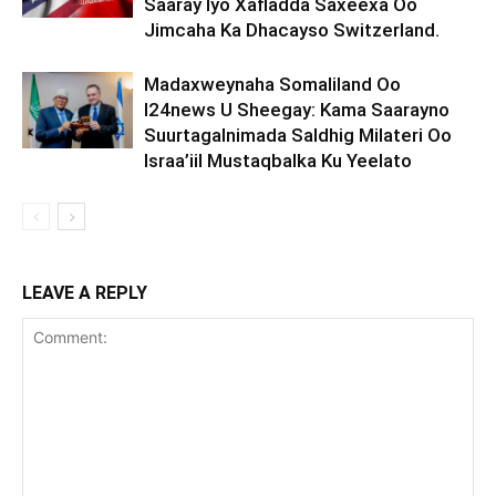
Saaray Iyo Xafladda Saxeexa Oo
Jimcaha Ka Dhacayso Switzerland.
Madaxweynaha Somaliland Oo
I24news U Sheegay: Kama Saarayno
Suurtagalnimada Saldhig Milateri Oo
Israa’iil Mustaqbalka Ku Yeelato
LEAVE A REPLY