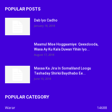
POPULAR POSTS
Dab Iyo Cadho
January 18, 2018
Maamul Mise Hoggaamiye: Qeexdooda,
Waxa Ay Ku Kala Duwan Yihiin Iyo...
August 17, 2018
Maxaa Ka Jira In Somaliland Loogu
Tashaday Shirkii Baydhabo Ee...
June 10, 2018
POPULAR CATEGORY
Warar
14688