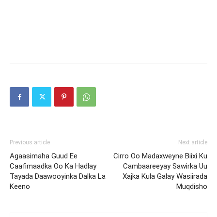
Previous article
Next article
Agaasimaha Guud Ee
Cirro Oo Madaxweyne Biixi Ku
Caafimaadka Oo Ka Hadlay
Cambaareeyay Sawirka Uu
Tayada Daawooyinka Dalka La
Xajka Kula Galay Wasiirada
Keeno
Muqdisho