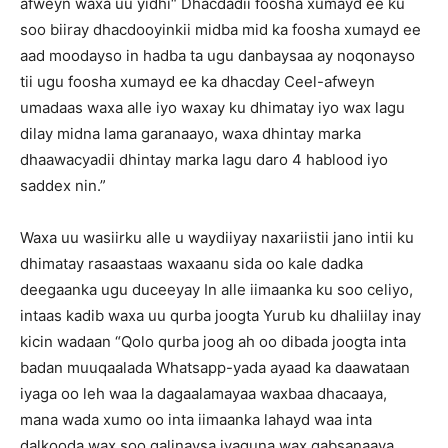
afweyn waxa uu yidhi“ Dhacdadii foosha xumayd ee ku
soo biiray dhacdooyinkii midba mid ka foosha xumayd ee
aad moodayso in hadba ta ugu danbaysaa ay noqonayso
tii ugu foosha xumayd ee ka dhacday Ceel-afweyn
umadaas waxa alle iyo waxay ku dhimatay iyo wax lagu
dilay midna lama garanaayo, waxa dhintay marka
dhaawacyadii dhintay marka lagu daro 4 hablood iyo
saddex nin.”
Waxa uu wasiirku alle u waydiiyay naxariistii jano intii ku
dhimatay rasaastaas waxaanu sida oo kale dadka
deegaanka ugu duceeyay In alle iimaanka ku soo celiyo,
intaas kadib waxa uu qurba joogta Yurub ku dhaliilay inay
kicin wadaan “Qolo qurba joog ah oo dibada joogta inta
badan muuqaalada Whatsapp-yada ayaad ka daawataan
iyaga oo leh waa la dagaalamayaa waxbaa dhacaaya,
mana wada xumo oo inta iimaanka lahayd waa inta
dalkooda wax soo galinaysa iyaguna wax qabsanaaya,