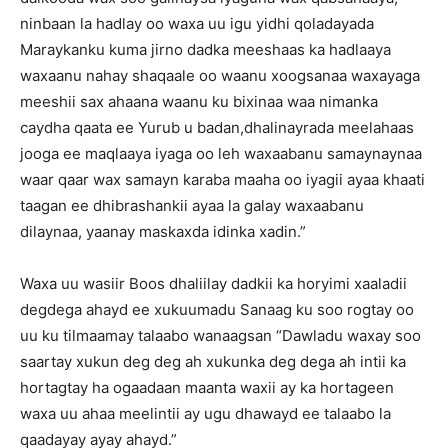
ninbaan la hadlay oo waxa uu igu yidhi qoladayada
Maraykanku kuma jirno dadka meeshaas ka hadlaaya
waxaanu nahay shaqaale oo waanu xoogsanaa waxayaga
meeshii sax ahaana waanu ku bixinaa waa nimanka
caydha qaata ee Yurub u badan,dhalinayrada meelahaas
jooga ee maqlaaya iyaga oo leh waxaabanu samaynaynaa
waar qaar wax samayn karaba maaha oo iyagii ayaa khaati
taagan ee dhibrashankii ayaa la galay waxaabanu
dilaynaa, yaanay maskaxda idinka xadin.”
Waxa uu wasiir Boos dhaliilay dadkii ka horyimi xaaladii
degdega ahayd ee xukuumadu Sanaag ku soo rogtay oo
uu ku tilmaamay talaabo wanaagsan “Dawladu waxay soo
saartay xukun deg deg ah xukunka deg dega ah intii ka
hortagtay ha ogaadaan maanta waxii ay ka hortageen
waxa uu ahaa meelintii ay ugu dhawayd ee talaabo la
qaadayay ayay ahayd.”