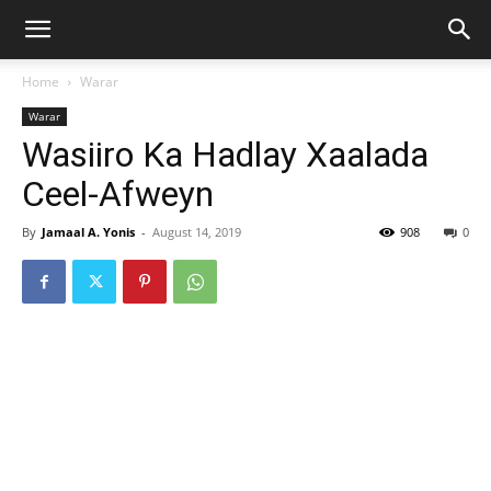
Home
Warar
Warar
Wasiiro Ka Hadlay Xaalada
Ceel-Afweyn
By
Jamaal A. Yonis
-
August 14, 2019
908
0