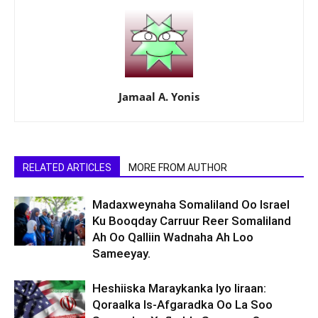
Jamaal A. Yonis
RELATED ARTICLES
MORE FROM AUTHOR
Madaxweynaha Somaliland Oo Israel
Ku Booqday Carruur Reer Somaliland
Ah Oo Qalliin Wadnaha Ah Loo
Sameeyay.
Heshiiska Maraykanka Iyo Iiraan:
Qoraalka Is-Afgaradka Oo La Soo