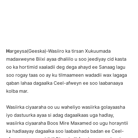
H
argeysa(Geeska)-Wasiiro ka tirsan Xukuumada
madaxweyne Biixi ayaa dhaliilo u soo jeediyay cid kasta
oo ka hortimid xaaladii deg dega ahayd ee Sanaag lagu
soo rogay taas oo ay ku tilmaameen wadadii wax lagaga
qaban lahaa dagaalka Ceel-afweyn ee soo laabanaaya
kolba mar.
Wasiirka ciyaaraha oo uu waheliyo wasiirka golayaasha
iyo dastuurka ayaa si adag dagaalkaas uga hadlay,
wasiirka ciyaaraha Boos Mire Maxamed oo ugu horayntii
ka hadlaayay dagaalka soo laabashada badan ee Ceel-