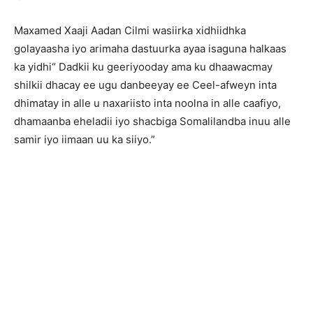
Maxamed Xaaji Aadan Cilmi wasiirka xidhiidhka
golayaasha iyo arimaha dastuurka ayaa isaguna halkaas
ka yidhi“ Dadkii ku geeriyooday ama ku dhaawacmay
shilkii dhacay ee ugu danbeeyay ee Ceel-afweyn inta
dhimatay in alle u naxariisto inta noolna in alle caafiyo,
dhamaanba eheladii iyo shacbiga Somalilandba inuu alle
samir iyo iimaan uu ka siiyo.”