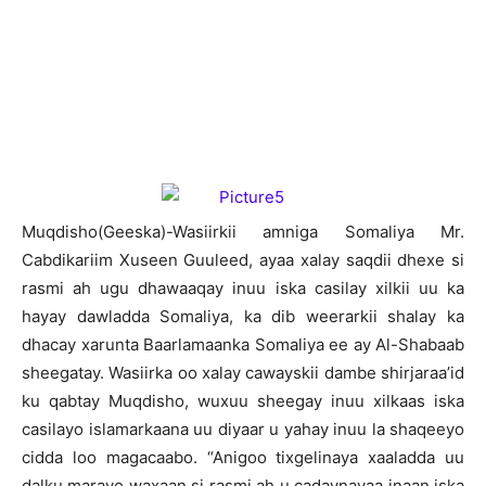
M
uqdisho(Geeska)-Wasiirkii amniga Somaliya Mr.
Cabdikariim Xuseen Guuleed, ayaa xalay saqdii dhexe si
rasmi ah ugu dhawaaqay inuu iska casilay xilkii uu ka
hayay dawladda Somaliya, ka dib weerarkii shalay ka
dhacay xarunta Baarlamaanka Somaliya ee ay Al-Shabaab
sheegatay. Wasiirka oo xalay cawayskii dambe shirjaraa’id
ku qabtay Muqdisho, wuxuu sheegay inuu xilkaas iska
casilayo islamarkaana uu diyaar u yahay inuu la shaqeeyo
cidda loo magacaabo. “Anigoo tixgelinaya xaaladda uu
dalku marayo waxaan si rasmi ah u cadaynayaa inaan iska