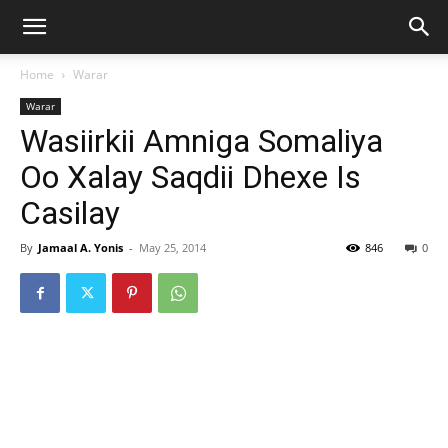
Home
Warar
Warar
Wasiirkii Amniga Somaliya
Oo Xalay Saqdii Dhexe Is
Casilay
By
Jamaal A. Yonis
-
May 25, 2014
846
0