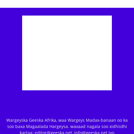
Wargeyska Geeska Afrika, waa Wargeys Madax-banaan oo ka
soo baxa Magaalada Hargeysa. waxaad nagala soo xidhiidhi
kartaa: editor@geeska.net, info@geeska.net iyo