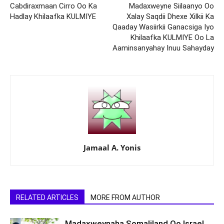
Cabdiraxmaan Cirro Oo Ka
Madaxweyne Siilaanyo Oo
Hadlay Khilaafka KULMIYE
Xalay Saqdii Dhexe Xilkii Ka
Qaaday Wasiirkii Ganacsiga Iyo
Khilaafka KULMIYE Oo La
Aaminsanyahay Inuu Sahayday
Jamaal A. Yonis
RELATED ARTICLES
MORE FROM AUTHOR
Madaxweynaha Somaliland Oo Israel