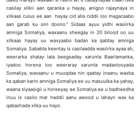
casilay xilkii aan qaranka u hayay, anigoo rajaynaya in
xilkaas culus ee aan hayay cid alla ciddii loo magacaabo
aan garab ku siin doono.” Sidaas ayuu yidhi wasiirka
amniga Somaliya, waxaanu sheegay in 20 bilood oo uu
xilkaas hayay uu waxyaabo badan ka qabtay amniga
Somaliya. Sababta keentay is casilaadda wasiirka ayaa ah,
weerarka shalay lala beegsaday xarunta Baarlamanka,
iyadoo horena loo weeraray xarunta madaxtooyada
Somaliya, waxaanu u muuqdaa nin qaatay inaanu waxba
ka qaban karin amniga Somaliya ee uu masuulka ka yahay,
waana siyaasigii u horeeyay ee Somaliya ee u badheedha
inuu is casilo mar haddii aanu awood u lahayn wax ka
qabashada xilka uu hayo.