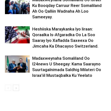
Ku Booqday Carruur Reer Somaliland
Ah Oo Qalliin Wadnaha Ah Loo
Sameeyay.
Heshiiska Maraykanka Iyo Iiraan:
Qoraalka Is-Afgaradka Oo La Soo
Saaray Iyo Xafladda Saxeexa Oo
Jimcaha Ka Dhacayso Switzerland.
Madaxweynaha Somaliland Oo
I24news U Sheegay: Kama Saarayno
Suurtagalnimada Saldhig Milateri Oo
Israa’iil Mustaqbalka Ku Yeelato