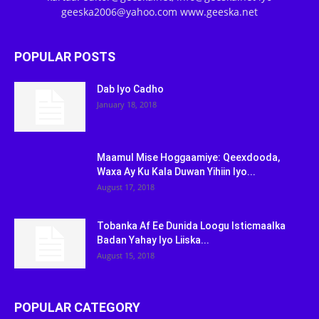
geeska2006@yahoo.com www.geeska.net
POPULAR POSTS
Dab Iyo Cadho
January 18, 2018
Maamul Mise Hoggaamiye: Qeexdooda,
Waxa Ay Ku Kala Duwan Yihiin Iyo...
August 17, 2018
Tobanka Af Ee Dunida Loogu Isticmaalka
Badan Yahay Iyo Liiska...
August 15, 2018
POPULAR CATEGORY