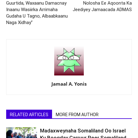
Guurtida, Waxaanu Damacnay
Nolosha Ee Aqoonta Ka
Inaanu Wasiirka Arrimaha
Jeediyey Jamaacada ADMAS
Gudaha U Tagno, Albaabkaanu
Naga Xidhay”
Jamaal A. Yonis
RELATED ARTICLES
MORE FROM AUTHOR
Madaxweynaha Somaliland Oo Israel
Ku Booqday Carruur Reer Somaliland