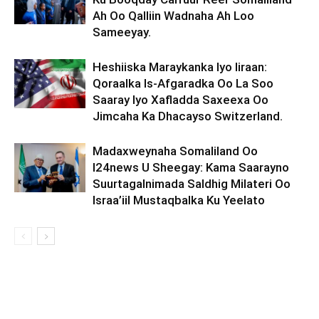
Ah Oo Qalliin Wadnaha Ah Loo
Sameeyay.
Heshiiska Maraykanka Iyo Iiraan:
Qoraalka Is-Afgaradka Oo La Soo
Saaray Iyo Xafladda Saxeexa Oo
Jimcaha Ka Dhacayso Switzerland.
Madaxweynaha Somaliland Oo
I24news U Sheegay: Kama Saarayno
Suurtagalnimada Saldhig Milateri Oo
Israa’iil Mustaqbalka Ku Yeelato