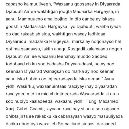
cabasho ka muujiyeen, “Waxaanu goosanay in Diyaarada
Djabuuti Air ee wakhtigan joogta Madaarka Hargeysa, in
aanu Mamnuucno ama joojino in dib danbe ay iskaga
gooshin Madaarada Hargeysa iyo Djabuuti, waliba iyada
oo dad rakaab ah sida, wakhtigan waxay fadhidaa
Diyaaradu madaarka Hargeysa, marka ay noqonayso hal
qof ma qaadayso, lakiin anagu Rusqadii kalamaanu noqon
Djabuuti Air, ee waxaanu leenahay muddo Saddex
todobaad ah ku soo badasha Duyaaradaasi, oo ay noo
keenaan Diyaarad Wanagsan oo marka ay noo keenan
aanu iska hubino oo Injieeradayadu iska eegan.” Ayuu
yidhi Wasiirku, waxaanuintaas raaciyay inay diyaaradan
raaciyeen mid ka mid ah injineerada Wasaaradda si uu u
soo hubiyo xaaladeeda, waxaanu yidhi, “ Eng. Maxamed
Xaaji Cabdi Caamir, ayaanu raacinay si uu u soo ogaado
dhibta jirta ee rakabku ka cabanayaan waayo masuuliyada
dadka dhoofaya waxa leh Somaliland sidaasi daraaded