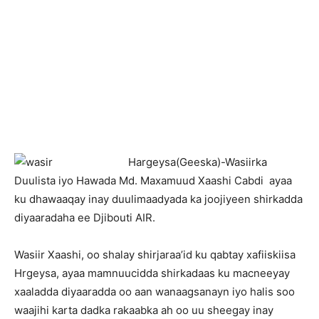
H
argeysa(Geeska)-Wasiirka
Duulista iyo Hawada Md. Maxamuud Xaashi Cabdi ayaa
ku dhawaaqay inay duulimaadyada ka joojiyeen shirkadda
diyaaradaha ee Djibouti AIR.
Wasiir Xaashi, oo shalay shirjaraa’id ku qabtay xafiiskiisa
Hrgeysa, ayaa mamnuucidda shirkadaas ku macneeyay
xaaladda diyaaradda oo aan wanaagsanayn iyo halis soo
waajihi karta dadka rakaabka ah oo uu sheegay inay