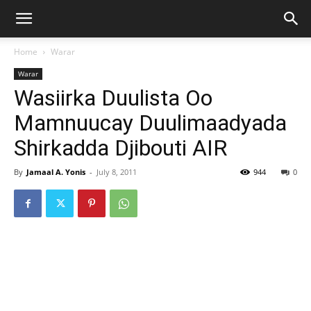
Home
Warar
Warar
Wasiirka Duulista Oo
Mamnuucay Duulimaadyada
Shirkadda Djibouti AIR
By
Jamaal A. Yonis
-
July 8, 2011
944
0