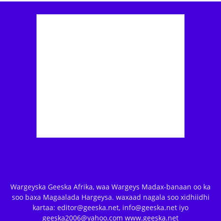
Wargeyska Geeska Afrika, waa Wargeys Madax-banaan oo ka
soo baxa Magaalada Hargeysa. waxaad nagala soo xidhiidhi
kartaa: editor@geeska.net, info@geeska.net iyo
geeska2006@yahoo.com www.geeska.net