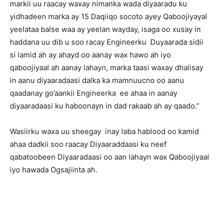
markii uu raacay waxay nimanka wada diyaaradu ku
yidhadeen marka ay 15 Daqiiqo socoto ayey Qaboojiyayal
yeelataa balse waa ay yeelan wayday, isaga oo xusay in
haddana uu dib u soo racay Engineerku Duyaarada sidii
si lamid ah ay ahayd oo aanay wax hawo ah iyo
qaboojiyaal ah aanay lahayn, marka taasi waxay dhalisay
in aanu diyaaradaasi dalka ka mamnuucno oo aanu
qaadanay go’aankii Engineerka ee ahaa in aanay
diyaaradaasi ku haboonayn in dad rakaab ah ay qaado.”
Wasiirku waxa uu sheegay inay laba hablood oo kamid
ahaa dadkii soo raacay Diyaaraddaasi ku neef
qabatoobeen Diyaaradaasi oo aan lahayn wax Qaboojiyaal
iyo hawada Ogsajiinta ah.