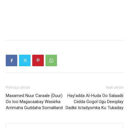
Previous article
Next article
Maxamed Nuur Caraale (Duur)
Hay’adda Al-Huda Oo Salaadii
Oo loo Magacaabay Wasiirka
Ciidda Gogol Ugu Deeqday
Arrimaha Guddaha Somaliland
Dadkii Istadyomka Ku Tukaday