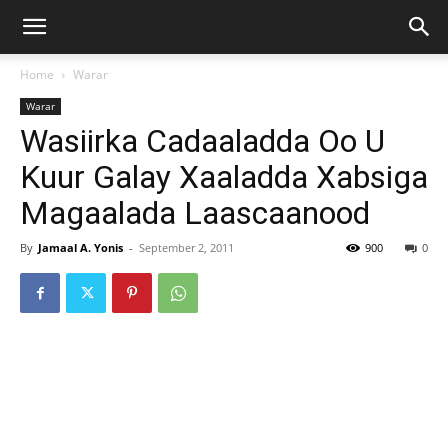
Home
Warar
Warar
Wasiirka Cadaaladda Oo U
Kuur Galay Xaaladda Xabsiga
Magaalada Laascaanood
By
Jamaal A. Yonis
-
September 2, 2011
900
0