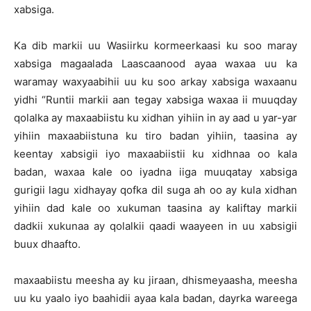
xabsiga.
Ka dib markii uu Wasiirku kormeerkaasi ku soo maray
xabsiga magaalada Laascaanood ayaa waxaa uu ka
waramay waxyaabihii uu ku soo arkay xabsiga waxaanu
yidhi “Runtii markii aan tegay xabsiga waxaa ii muuqday
qolalka ay maxaabiistu ku xidhan yihiin in ay aad u yar-yar
yihiin maxaabiistuna ku tiro badan yihiin, taasina ay
keentay xabsigii iyo maxaabiistii ku xidhnaa oo kala
badan, waxaa kale oo iyadna iiga muuqatay xabsiga
gurigii lagu xidhayay qofka dil suga ah oo ay kula xidhan
yihiin dad kale oo xukuman taasina ay kaliftay markii
dadkii xukunaa ay qolalkii qaadi waayeen in uu xabsigii
buux dhaafto.
maxaabiistu meesha ay ku jiraan, dhismeyaasha, meesha
uu ku yaalo iyo baahidii ayaa kala badan, dayrka wareega