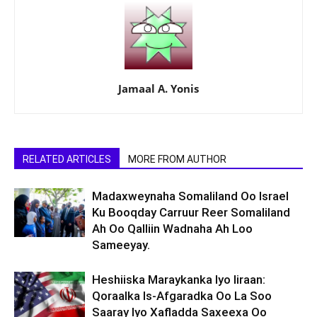
Jamaal A. Yonis
RELATED ARTICLES
MORE FROM AUTHOR
Madaxweynaha Somaliland Oo Israel
Ku Booqday Carruur Reer Somaliland
Ah Oo Qalliin Wadnaha Ah Loo
Sameeyay.
Heshiiska Maraykanka Iyo Iiraan:
Qoraalka Is-Afgaradka Oo La Soo
Saaray Iyo Xafladda Saxeexa Oo