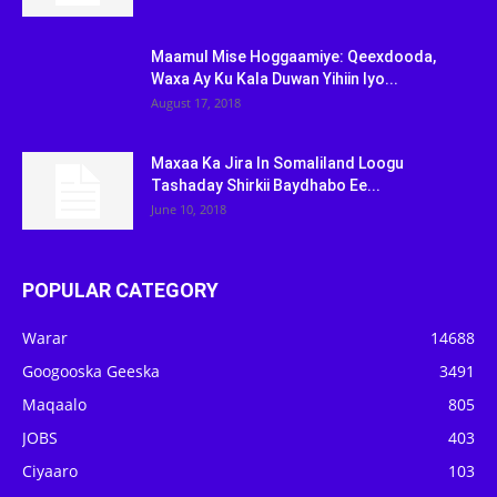
Maamul Mise Hoggaamiye: Qeexdooda,
Waxa Ay Ku Kala Duwan Yihiin Iyo...
August 17, 2018
Maxaa Ka Jira In Somaliland Loogu
Tashaday Shirkii Baydhabo Ee...
June 10, 2018
POPULAR CATEGORY
Warar
14688
Googooska Geeska
3491
Maqaalo
805
JOBS
403
Ciyaaro
103