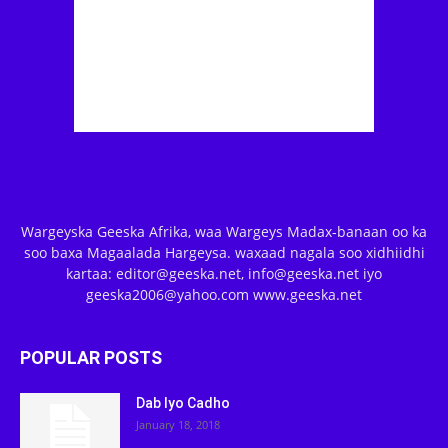
Wargeyska Geeska Afrika, waa Wargeys Madax-banaan oo ka
soo baxa Magaalada Hargeysa. waxaad nagala soo xidhiidhi
kartaa: editor@geeska.net, info@geeska.net iyo
geeska2006@yahoo.com www.geeska.net
POPULAR POSTS
Dab Iyo Cadho
January 18, 2018