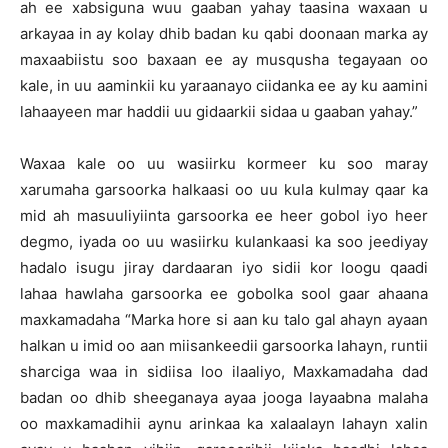
ah ee xabsiguna wuu gaaban yahay taasina waxaan u
arkayaa in ay kolay dhib badan ku qabi doonaan marka ay
maxaabiistu soo baxaan ee ay musqusha tegayaan oo
kale, in uu aaminkii ku yaraanayo ciidanka ee ay ku aamini
lahaayeen mar haddii uu gidaarkii sidaa u gaaban yahay.”
Waxaa kale oo uu wasiirku kormeer ku soo maray
xarumaha garsoorka halkaasi oo uu kula kulmay qaar ka
mid ah masuuliyiinta garsoorka ee heer gobol iyo heer
degmo, iyada oo uu wasiirku kulankaasi ka soo jeediyay
hadalo isugu jiray dardaaran iyo sidii kor loogu qaadi
lahaa hawlaha garsoorka ee gobolka sool gaar ahaana
maxkamadaha “Marka hore si aan ku talo gal ahayn ayaan
halkan u imid oo aan miisankeedii garsoorka lahayn, runtii
sharciga waa in sidiisa loo ilaaliyo, Maxkamadaha dad
badan oo dhib sheeganaya ayaa jooga layaabna malaha
oo maxkamadihii aynu arinkaa ka xalaalayn lahayn xalin