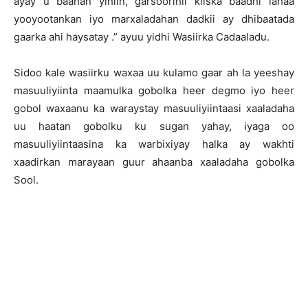
ayay u baahan yihiin, garsoorihii kiiska baadhi lahaa
yooyootankan iyo marxaladahan dadkii ay dhibaatada
gaarka ahi haysatay .” ayuu yidhi Wasiirka Cadaaladu.
Sidoo kale wasiirku waxaa uu kulamo gaar ah la yeeshay
masuuliyiinta maamulka gobolka heer degmo iyo heer
gobol waxaanu ka waraystay masuuliyiintaasi xaaladaha
uu haatan gobolku ku sugan yahay, iyaga oo
masuuliyiintaasina ka warbixiyay halka ay wakhti
xaadirkan marayaan guur ahaanba xaaladaha gobolka
Sool.