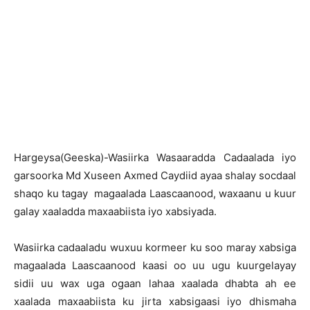
H
argeysa(Geeska)-Wasiirka Wasaaradda Cadaalada iyo
garsoorka Md Xuseen Axmed Caydiid ayaa shalay socdaal
shaqo ku tagay magaalada Laascaanood, waxaanu u kuur
galay xaaladda maxaabiista iyo xabsiyada.
Wasiirka cadaaladu wuxuu kormeer ku soo maray xabsiga
magaalada Laascaanood kaasi oo uu ugu kuurgelayay
sidii uu wax uga ogaan lahaa xaalada dhabta ah ee
xaalada maxaabiista ku jirta xabsigaasi iyo dhismaha