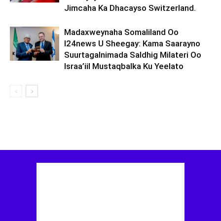
Jimcaha Ka Dhacayso Switzerland.
Madaxweynaha Somaliland Oo
I24news U Sheegay: Kama Saarayno
Suurtagalnimada Saldhig Milateri Oo
Israa’iil Mustaqbalka Ku Yeelato