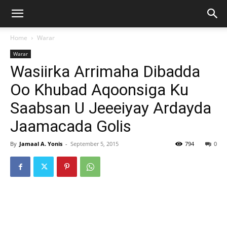
Home
Warar
Warar
Wasiirka Arrimaha Dibadda
Oo Khubad Aqoonsiga Ku
Saabsan U Jeeeiyay Ardayda
Jaamacada Golis
By
Jamaal A. Yonis
-
September 5, 2015
794
0