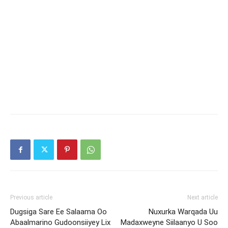
Previous article
Next article
Dugsiga Sare Ee Salaama Oo
Nuxurka Warqada Uu
Abaalmarino Gudoonsiiyey Lix
Madaxweyne Siilaanyo U Soo