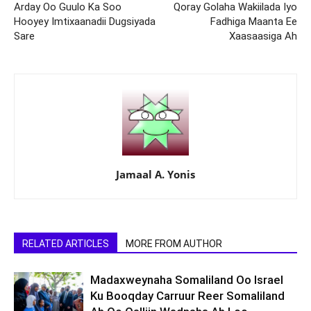
Arday Oo Guulo Ka Soo
Qoray Golaha Wakiilada Iyo
Hooyey Imtixaanadii Dugsiyada
Fadhiga Maanta Ee
Sare
Xaasaasiga Ah
Jamaal A. Yonis
RELATED ARTICLES
MORE FROM AUTHOR
Madaxweynaha Somaliland Oo Israel
Ku Booqday Carruur Reer Somaliland