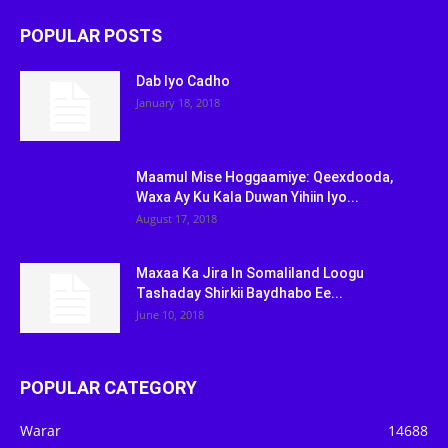
POPULAR POSTS
Dab Iyo Cadho
January 18, 2018
Maamul Mise Hoggaamiye: Qeexdooda,
Waxa Ay Ku Kala Duwan Yihiin Iyo...
August 17, 2018
Maxaa Ka Jira In Somaliland Loogu
Tashaday Shirkii Baydhabo Ee...
June 10, 2018
POPULAR CATEGORY
Warar
14688