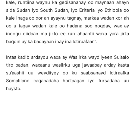
kale, runtiina waynu ka gedisanahay oo maynaan ahayn
sida Sudan iyo South Sudan, iyo Eriteria iyo Ethiopia oo
kale inaga oo xor ah ayaynu tagnay, markaa wadan xor ah
oo u tagay wadan kale oo hadana soo noqday, wax ay
inoogu diidaan ma jirto ee run ahaantii waxa yara jirta
baqdin ay ka baqayaan inay ina Ictiraafaan”.
Intaa kadib ardaydu waxa ay Wasiirka waydiiyeen Su’aalo
tiro badan, waxaanu wasiirku uga jawaabay arday kasta
su’aashii uu weydiiyey oo ku saabsanayd Ictiraafka
Somaliland caqabadaha hortaagan iyo fursadaha uu
haysto.