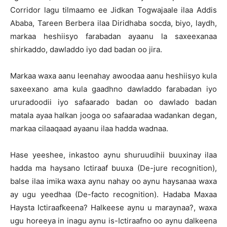
Corridor lagu tilmaamo ee Jidkan Togwajaale ilaa Addis
Ababa, Tareen Berbera ilaa Diridhaba socda, biyo, laydh,
markaa heshiisyo farabadan ayaanu la saxeexanaa
shirkaddo, dawladdo iyo dad badan oo jira.
Markaa waxa aanu leenahay awoodaa aanu heshiisyo kula
saxeexano ama kula gaadhno dawladdo farabadan iyo
ururadoodii iyo safaarado badan oo dawlado badan
matala ayaa halkan jooga oo safaaradaa wadankan degan,
markaa cilaaqaad ayaanu ilaa hadda wadnaa.
Hase yeeshee, inkastoo aynu shuruudihii buuxinay ilaa
hadda ma haysano Ictiraaf buuxa (De-jure recognition),
balse ilaa imika waxa aynu nahay oo aynu haysanaa waxa
ay ugu yeedhaa (De-facto recognition). Hadaba Maxaa
Haysta Ictiraafkeena? Halkeese aynu u maraynaa?, waxa
ugu horeeya in inagu aynu is-Ictiraafno oo aynu dalkeena