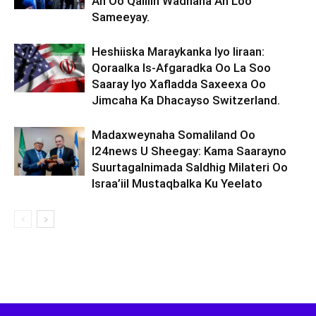
Ah Oo Qalliin Wadnaha Ah Loo
Sameeyay.
Heshiiska Maraykanka Iyo Iiraan:
Qoraalka Is-Afgaradka Oo La Soo
Saaray Iyo Xafladda Saxeexa Oo
Jimcaha Ka Dhacayso Switzerland.
Madaxweynaha Somaliland Oo
I24news U Sheegay: Kama Saarayno
Suurtagalnimada Saldhig Milateri Oo
Israa’iil Mustaqbalka Ku Yeelato