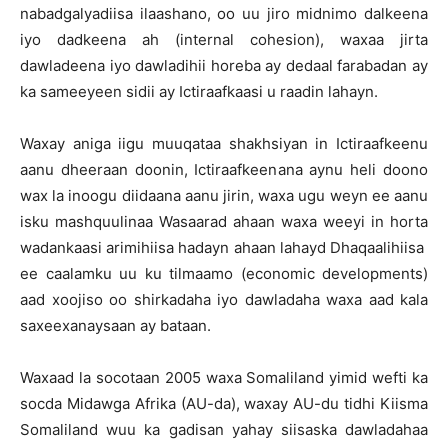
nabadgalyadiisa ilaashano, oo uu jiro midnimo dalkeena
iyo dadkeena ah (internal cohesion), waxaa jirta
dawladeena iyo dawladihii horeba ay dedaal farabadan ay
ka sameeyeen sidii ay Ictiraafkaasi u raadin lahayn.
Waxay aniga iigu muuqataa shakhsiyan in Ictiraafkeenu
aanu dheeraan doonin, Ictiraafkeenana aynu heli doono
wax la inoogu diidaana aanu jirin, waxa ugu weyn ee aanu
isku mashquulinaa Wasaarad ahaan waxa weeyi in horta
wadankaasi arimihiisa hadayn ahaan lahayd Dhaqaalihiisa
ee caalamku uu ku tilmaamo (economic developments)
aad xoojiso oo shirkadaha iyo dawladaha waxa aad kala
saxeexanaysaan ay bataan.
Waxaad la socotaan 2005 waxa Somaliland yimid wefti ka
socda Midawga Afrika (AU-da), waxay AU-du tidhi Kiisma
Somaliland wuu ka gadisan yahay siisaska dawladahaa