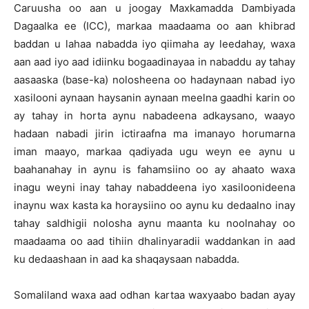
Caruusha oo aan u joogay Maxkamadda Dambiyada
Dagaalka ee (ICC), markaa maadaama oo aan khibrad
baddan u lahaa nabadda iyo qiimaha ay leedahay, waxa
aan aad iyo aad idiinku bogaadinayaa in nabaddu ay tahay
aasaaska (base-ka) nolosheena oo hadaynaan nabad iyo
xasilooni aynaan haysanin aynaan meelna gaadhi karin oo
ay tahay in horta aynu nabadeena adkaysano, waayo
hadaan nabadi jirin ictiraafna ma imanayo horumarna
iman maayo, markaa qadiyada ugu weyn ee aynu u
baahanahay in aynu is fahamsiino oo ay ahaato waxa
inagu weyni inay tahay nabaddeena iyo xasiloonideena
inaynu wax kasta ka horaysiino oo aynu ku dedaalno inay
tahay saldhigii nolosha aynu maanta ku noolnahay oo
maadaama oo aad tihiin dhalinyaradii waddankan in aad
ku dedaashaan in aad ka shaqaysaan nabadda.
Somaliland waxa aad odhan kartaa waxyaabo badan ayay