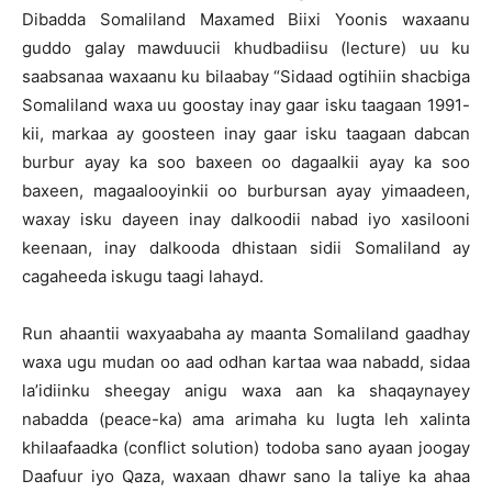
Dibadda Somaliland Maxamed Biixi Yoonis waxaanu
guddo galay mawduucii khudbadiisu (lecture) uu ku
saabsanaa waxaanu ku bilaabay “Sidaad ogtihiin shacbiga
Somaliland waxa uu goostay inay gaar isku taagaan 1991-
kii, markaa ay goosteen inay gaar isku taagaan dabcan
burbur ayay ka soo baxeen oo dagaalkii ayay ka soo
baxeen, magaalooyinkii oo burbursan ayay yimaadeen,
waxay isku dayeen inay dalkoodii nabad iyo xasilooni
keenaan, inay dalkooda dhistaan sidii Somaliland ay
cagaheeda iskugu taagi lahayd.
Run ahaantii waxyaabaha ay maanta Somaliland gaadhay
waxa ugu mudan oo aad odhan kartaa waa nabadd, sidaa
la’idiinku sheegay anigu waxa aan ka shaqaynayey
nabadda (peace-ka) ama arimaha ku lugta leh xalinta
khilaafaadka (conflict solution) todoba sano ayaan joogay
Daafuur iyo Qaza, waxaan dhawr sano la taliye ka ahaa