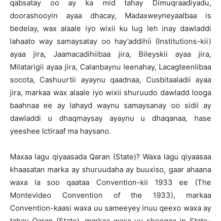
qabsatay oo ay ka mid tahay Dimuqraadiyadu,
doorashooyin ayaa dhacay, Madaxweyneyaalbaa is
bedelay, wax alaale iyo wixii ku lug leh inay dawladdi
lahaato way samaysatay oo hay’addihii (Institutions-kii)
ayaa jira, Jaamacadihiibaa jira, Bileyskii ayaa jira,
Milatarigii ayaa jira, Calanbaynu leenahay, Lacagteeniibaa
socota, Cashuurtii ayaynu qaadnaa, Cusbitaaladii ayaa
jira, markaa wax alaale iyo wixii shuruudo dawladd looga
baahnaa ee ay lahayd waynu samaysanay oo sidii ay
dawladdi u dhaqmaysay ayaynu u dhaqanaa, hase
yeeshee Ictiraaf ma haysano.
Maxaa lagu qiyaasada Qaran (State)? Waxa lagu qiyaasaa
khaasatan marka ay shuruudaha ay buuxiso, gaar ahaana
waxa la soo qaataa Convention-kii 1933 ee (The
Montevideo Convention of the 1933), markaa
Convention-kaasi waxa uu sameeyey inuu qeexo waxa ay
tahay Qaran (State), markaa waxa uu sheegaa in State-