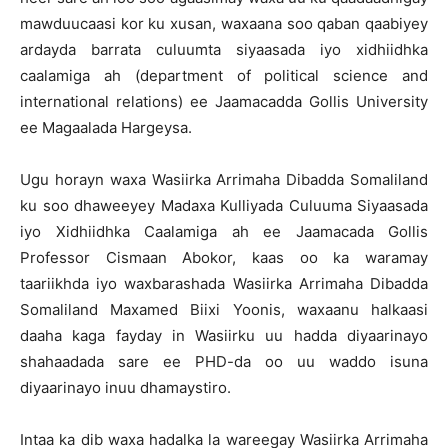
mawduucaasi kor ku xusan, waxaana soo qaban qaabiyey
ardayda barrata culuumta siyaasada iyo xidhiidhka
caalamiga ah (department of political science and
international relations) ee Jaamacadda Gollis University
ee Magaalada Hargeysa.
Ugu horayn waxa Wasiirka Arrimaha Dibadda Somaliland
ku soo dhaweeyey Madaxa Kulliyada Culuuma Siyaasada
iyo Xidhiidhka Caalamiga ah ee Jaamacada Gollis
Professor Cismaan Abokor, kaas oo ka waramay
taariikhda iyo waxbarashada Wasiirka Arrimaha Dibadda
Somaliland Maxamed Biixi Yoonis, waxaanu halkaasi
daaha kaga fayday in Wasiirku uu hadda diyaarinayo
shahaadada sare ee PHD-da oo uu waddo isuna
diyaarinayo inuu dhamaystiro.
Intaa ka dib waxa hadalka la wareegay Wasiirka Arrimaha