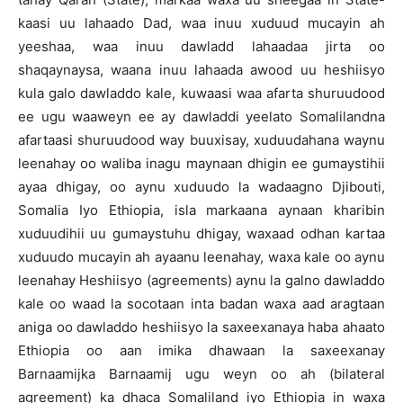
kaasi uu lahaado Dad, waa inuu xuduud mucayin ah
yeeshaa, waa inuu dawladd lahaadaa jirta oo
shaqaynaysa, waana inuu lahaada awood uu heshiisyo
kula galo dawladdo kale, kuwaasi waa afarta shuruudood
ee ugu waaweyn ee ay dawladdi yeelato Somalilandna
afartaasi shuruudood way buuxisay, xuduudahana waynu
leenahay oo waliba inagu maynaan dhigin ee gumaystihii
ayaa dhigay, oo aynu xuduudo la wadaagno Djibouti,
Somalia Iyo Ethiopia, isla markaana aynaan kharibin
xuduudihii uu gumaystuhu dhigay, waxaad odhan kartaa
xuduudo mucayin ah ayaanu leenahay, waxa kale oo aynu
leenahay Heshiisyo (agreements) aynu la galno dawladdo
kale oo waad la socotaan inta badan waxa aad aragtaan
aniga oo dawladdo heshiisyo la saxeexanaya haba ahaato
Ethiopia oo aan imika dhawaan la saxeexanay
Barnaamijka Barnaamij ugu weyn oo ah (bilateral
agreement) ka dhaca Somaliland iyo Ethiopia in waxa