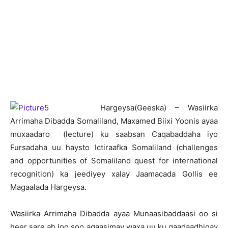
H
argeysa(Geeska) – Wasiirka
Arrimaha Dibadda Somaliland, Maxamed Biixi Yoonis ayaa
muxaadaro (lecture) ku saabsan Caqabaddaha iyo
Fursadaha uu haysto Ictiraafka Somaliland (challenges
and opportunities of Somaliland quest for international
recognition) ka jeediyey xalay Jaamacada Gollis ee
Magaalada Hargeysa.
Wasiirka Arrimaha Dibadda ayaa Munaasibaddaasi oo si
heer sare ah loo soo agaasimay waxa uu ku qaadaadhigay