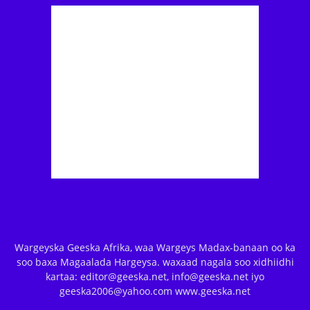
Wargeyska Geeska Afrika, waa Wargeys Madax-banaan oo ka
soo baxa Magaalada Hargeysa. waxaad nagala soo xidhiidhi
kartaa: editor@geeska.net, info@geeska.net iyo
geeska2006@yahoo.com www.geeska.net