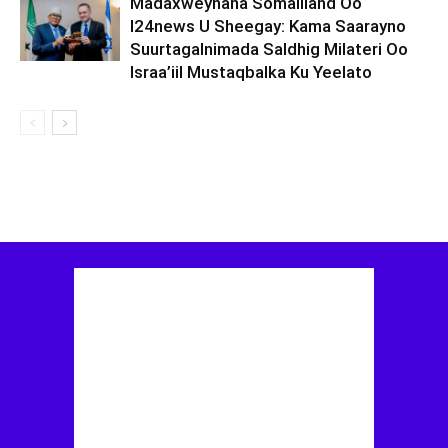
Madaxweynaha Somaliland Oo
I24news U Sheegay: Kama Saarayno
Suurtagalnimada Saldhig Milateri Oo
Israa’iil Mustaqbalka Ku Yeelato