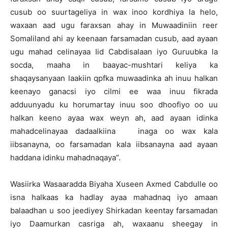
cusub oo suurtageliya in wax inoo kordhiya la helo,
waxaan aad ugu faraxsan ahay in Muwaadiniin reer
Somaliland ahi ay keenaan farsamadan cusub, aad ayaan
ugu mahad celinayaa Iid Cabdisalaan iyo Guruubka la
socda, maaha in baayac-mushtari keliya ka
shaqaysanyaan laakiin qpfka muwaadinka ah inuu halkan
keenayo ganacsi iyo cilmi ee waa inuu fikrada
adduunyadu ku horumartay inuu soo dhoofiyo oo uu
halkan keeno ayaa wax weyn ah, aad ayaan idinka
mahadcelinayaa dadaalkiina inaga oo wax kala
iibsanayna, oo farsamadan kala iibsanayna aad ayaan
haddana idinku mahadnaqaya”.
Wasiirka Wasaaradda Biyaha Xuseen Axmed Cabdulle oo
isna halkaas ka hadlay ayaa mahadnaq iyo amaan
balaadhan u soo jeediyey Shirkadan keentay farsamadan
iyo Daamurkan casriga ah, waxaanu sheegay in