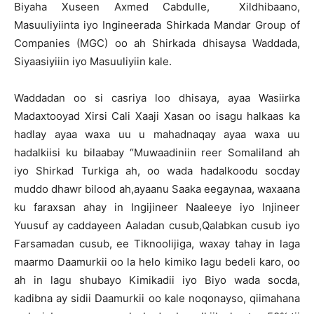
Biyaha Xuseen Axmed Cabdulle, Xildhibaano,
Masuuliyiinta iyo Ingineerada Shirkada Mandar Group of
Companies (MGC) oo ah Shirkada dhisaysa Waddada,
Siyaasiyiiin iyo Masuuliyiin kale.
Waddadan oo si casriya loo dhisaya, ayaa Wasiirka
Madaxtooyad Xirsi Cali Xaaji Xasan oo isagu halkaas ka
hadlay ayaa waxa uu u mahadnaqay ayaa waxa uu
hadalkiisi ku bilaabay “Muwaadiniin reer Somaliland ah
iyo Shirkad Turkiga ah, oo wada hadalkoodu socday
muddo dhawr bilood ah,ayaanu Saaka eegaynaa, waxaana
ku faraxsan ahay in Ingijineer Naaleeye iyo Injineer
Yuusuf ay caddayeen Aaladan cusub,Qalabkan cusub iyo
Farsamadan cusub, ee Tiknoolijiga, waxay tahay in laga
maarmo Daamurkii oo la helo kimiko lagu bedeli karo, oo
ah in lagu shubayo Kimikadii iyo Biyo wada socda,
kadibna ay sidii Daamurkii oo kale noqonayso, qiimahana