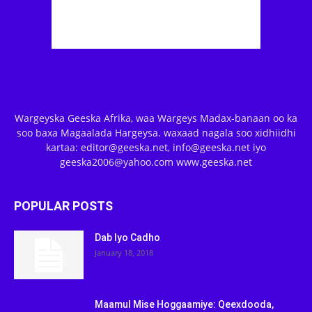
Wargeyska Geeska Afrika, waa Wargeys Madax-banaan oo ka
soo baxa Magaalada Hargeysa. waxaad nagala soo xidhiidhi
kartaa: editor@geeska.net, info@geeska.net iyo
geeska2006@yahoo.com www.geeska.net
POPULAR POSTS
Dab Iyo Cadho
January 18, 2018
Maamul Mise Hoggaamiye: Qeexdooda,