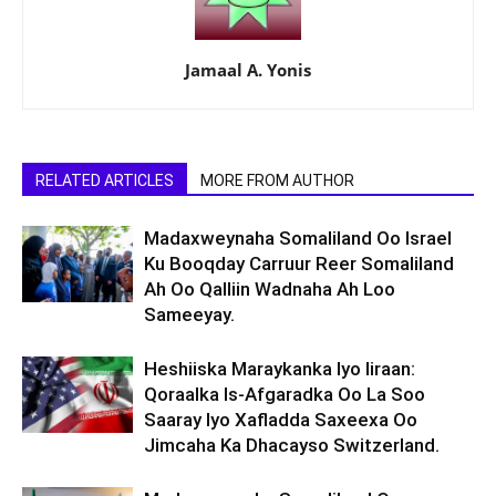
Jamaal A. Yonis
RELATED ARTICLES
MORE FROM AUTHOR
Madaxweynaha Somaliland Oo Israel
Ku Booqday Carruur Reer Somaliland
Ah Oo Qalliin Wadnaha Ah Loo
Sameeyay.
Heshiiska Maraykanka Iyo Iiraan:
Qoraalka Is-Afgaradka Oo La Soo
Saaray Iyo Xafladda Saxeexa Oo
Jimcaha Ka Dhacayso Switzerland.