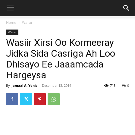
Home
Warar
Warar
Wasiir Xirsi Oo Kormeeray
Jidka Sida Casriga Ah Loo
Dhisayo Ee Jaaamcada
Hargeysa
By
Jamaal A. Yonis
-
December 13, 2014
715
0