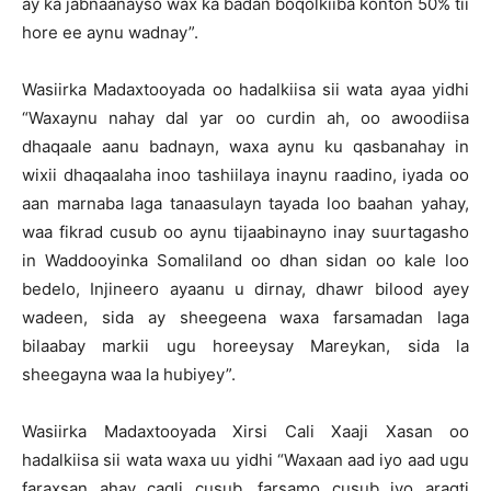
ay ka jabnaanayso wax ka badan boqolkiiba konton 50% tii
hore ee aynu wadnay”.
Wasiirka Madaxtooyada oo hadalkiisa sii wata ayaa yidhi
“Waxaynu nahay dal yar oo curdin ah, oo awoodiisa
dhaqaale aanu badnayn, waxa aynu ku qasbanahay in
wixii dhaqaalaha inoo tashiilaya inaynu raadino, iyada oo
aan marnaba laga tanaasulayn tayada loo baahan yahay,
waa fikrad cusub oo aynu tijaabinayno inay suurtagasho
in Waddooyinka Somaliland oo dhan sidan oo kale loo
bedelo, Injineero ayaanu u dirnay, dhawr bilood ayey
wadeen, sida ay sheegeena waxa farsamadan laga
bilaabay markii ugu horeeysay Mareykan, sida la
sheegayna waa la hubiyey”.
Wasiirka Madaxtooyada Xirsi Cali Xaaji Xasan oo
hadalkiisa sii wata waxa uu yidhi “Waxaan aad iyo aad ugu
faraxsan ahay caqli cusub, farsamo cusub iyo aragti