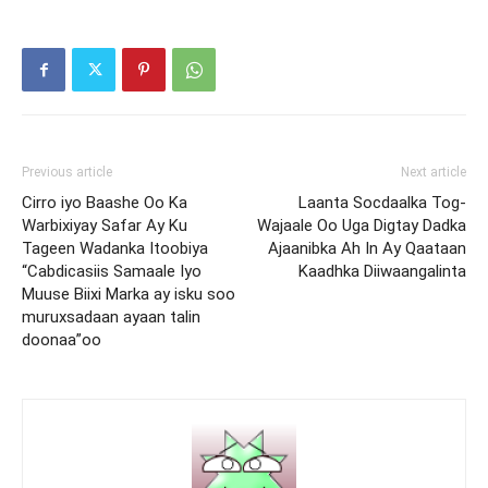
Previous article
Next article
Cirro iyo Baashe Oo Ka
Laanta Socdaalka Tog-
Warbixiyay Safar Ay Ku
Wajaale Oo Uga Digtay Dadka
Tageen Wadanka Itoobiya
Ajaanibka Ah In Ay Qaataan
“Cabdicasiis Samaale Iyo
Kaadhka Diiwaangalinta
Muuse Biixi Marka ay isku soo
muruxsadaan ayaan talin
doonaa”oo