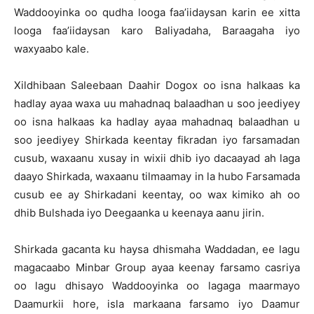
Waddooyinka oo qudha looga faa’iidaysan karin ee xitta
looga faa’iidaysan karo Baliyadaha, Baraagaha iyo
waxyaabo kale.
Xildhibaan Saleebaan Daahir Dogox oo isna halkaas ka
hadlay ayaa waxa uu mahadnaq balaadhan u soo jeediyey
oo isna halkaas ka hadlay ayaa mahadnaq balaadhan u
soo jeediyey Shirkada keentay fikradan iyo farsamadan
cusub, waxaanu xusay in wixii dhib iyo dacaayad ah laga
daayo Shirkada, waxaanu tilmaamay in la hubo Farsamada
cusub ee ay Shirkadani keentay, oo wax kimiko ah oo
dhib Bulshada iyo Deegaanka u keenaya aanu jirin.
Shirkada gacanta ku haysa dhismaha Waddadan, ee lagu
magacaabo Minbar Group ayaa keenay farsamo casriya
oo lagu dhisayo Waddooyinka oo lagaga maarmayo
Daamurkii hore, isla markaana farsamo iyo Daamur