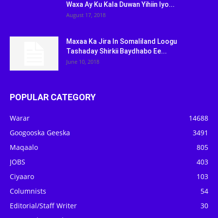
Waxa Ay Ku Kala Duwan Yihiin Iyo...
August 17, 2018
Maxaa Ka Jira In Somaliland Loogu
Tashaday Shirkii Baydhabo Ee...
June 10, 2018
POPULAR CATEGORY
Warar
14688
Googooska Geeska
3491
Maqaalo
805
JOBS
403
Ciyaaro
103
Columnists
54
Editorial/Staff Writer
30