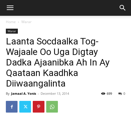
Home
Warar
Warar
Laanta Socdaalka Tog-
Wajaale Oo Uga Digtay
Dadka Ajaanibka Ah In Ay
Qaataan Kaadhka
Diiwaangalinta
By
Jamaal A. Yonis
-
December 13, 2014
699
0