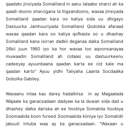
qaadato jinsiyada Somaliland in aanu talaabo sharci ah ka
qaadi-doono sharcigana la tiigsandoono, waxaa jinsiyada
Somaliland qaadan kara oo kaliya sida uu dhigayo
Dastuurka Jamhuuriyada Somaliland Qodobka afaraad
waxaa qaadan kara oo kaliya qofkasta oo u dhashay
Somaliland kana isirran dadkii deganaa dalka Somaliland
26kii juun 1960 iyo ka hor waxaa loo aqoonsanayaa
muwaadin Somaliland ah cidaasi uu dastuurkeenu
cadeeyay ayuunbaana qaadan karta ee cid kale ma
qaadan karto" Ayuu yidhi Taliyaha Laanta Socdaalka
Gobolka Gabiley.
Waxaanu intaa kau darey hadalkiisa in ay Magaalada
Wajaale ka ganacsadaan dadyaw ka la duwan sida dad u
dhashey dalka dariska ah ee Itoobiya Somalida Itoobiya
Soomaalida koon fureed Soomaalida kiiniya iyo Somalidii
jabuuti intuba waa ay ka ganacsadaan. "Waxaan u