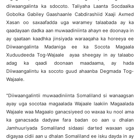
diiwaangalinta ka sdocoto. Taliyaha Laanta Socdaalka
Gobolka Gabiley Gaashaanle Cabdirashiid Xaaji Axmed
Xasan oo saxaafadda uga waramey talaabada ay ka
qaadayaan dadka aan muwaadiniinta ahayn ee doonaya in
ay qaataan kaadhka jinsiyada waraaqaha ka horeeya ee
Diiwaangalinta Madaniga ee ka Socota Magaala
Xuduudeeda Tog-Wajaale ayaa sheegay in ay talaabo
adag ka qaadi doonaan maadaama, ay hada
Diiwaangalintu ka socoto guud ahaanba Degmada Tog-
Wajaale.
"Diiwaangalintii muwaadiniinta Somaliland si wanaagsan
ayay uga socotaa magaalada Wajaale laakiin Magaalada
Wajaale waa Magaalo ganacsiyeed oo waxaa ku nool ama
ka ganacsada dadyaw fara badan oo aan u dhalan
Jamhuuriyada Somaliland sidaasi darted waxaan uga
digayaa cidii aan u dhalan Somaliland ee isku dayda in ay