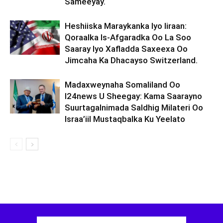
Sameeyay.
Heshiiska Maraykanka Iyo Iiraan:
Qoraalka Is-Afgaradka Oo La Soo
Saaray Iyo Xafladda Saxeexa Oo
Jimcaha Ka Dhacayso Switzerland.
Madaxweynaha Somaliland Oo
I24news U Sheegay: Kama Saarayno
Suurtagalnimada Saldhig Milateri Oo
Israa’iil Mustaqbalka Ku Yeelato