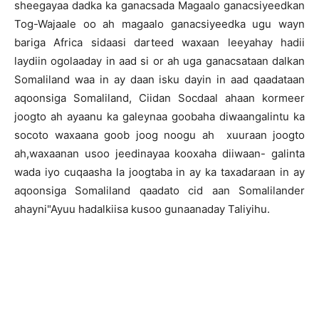
sheegayaa dadka ka ganacsada Magaalo ganacsiyeedkan
Tog-Wajaale oo ah magaalo ganacsiyeedka ugu wayn
bariga Africa sidaasi darteed waxaan leeyahay hadii
laydiin ogolaaday in aad si or ah uga ganacsataan dalkan
Somaliland waa in ay daan isku dayin in aad qaadataan
aqoonsiga Somaliland, Ciidan Socdaal ahaan kormeer
joogto ah ayaanu ka galeynaa goobaha diwaangalintu ka
socoto waxaana goob joog noogu ah xuuraan joogto
ah,waxaanan usoo jeedinayaa kooxaha diiwaan- galinta
wada iyo cuqaasha la joogtaba in ay ka taxadaraan in ay
aqoonsiga Somaliland qaadato cid aan Somalilander
ahayni"Ayuu hadalkiisa kusoo gunaanaday Taliyihu.