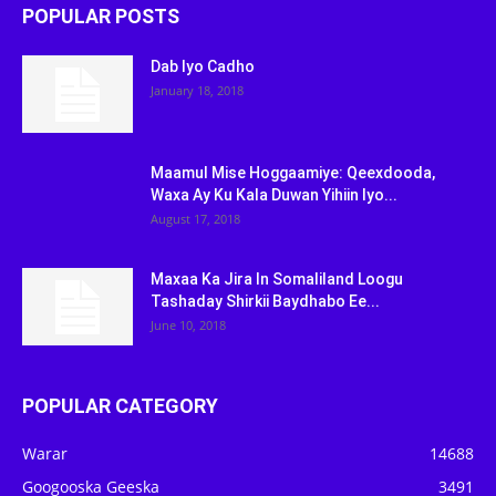
POPULAR POSTS
Dab Iyo Cadho
January 18, 2018
Maamul Mise Hoggaamiye: Qeexdooda,
Waxa Ay Ku Kala Duwan Yihiin Iyo...
August 17, 2018
Maxaa Ka Jira In Somaliland Loogu
Tashaday Shirkii Baydhabo Ee...
June 10, 2018
POPULAR CATEGORY
Warar
14688
Googooska Geeska
3491