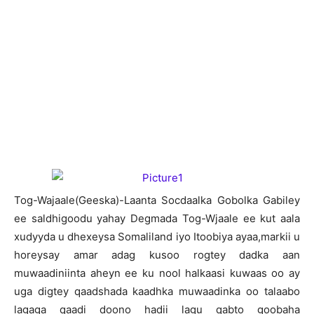
T
og-Wajaale(Geeska)-Laanta Socdaalka Gobolka Gabiley
ee saldhigoodu yahay Degmada Tog-Wjaale ee kut aala
xudyyda u dhexeysa Somaliland iyo Itoobiya ayaa,markii u
horeysay amar adag kusoo rogtey dadka aan
muwaadiniinta aheyn ee ku nool halkaasi kuwaas oo ay
uga digtey qaadshada kaadhka muwaadinka oo talaabo
lagaga qaadi doono hadii lagu qabto goobaha