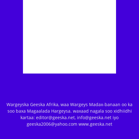
Wargeyska Geeska Afrika, waa Wargeys Madax-banaan oo ka
soo baxa Magaalada Hargeysa. waxaad nagala soo xidhiidhi
kartaa: editor@geeska.net, info@geeska.net iyo
geeska2006@yahoo.com www.geeska.net