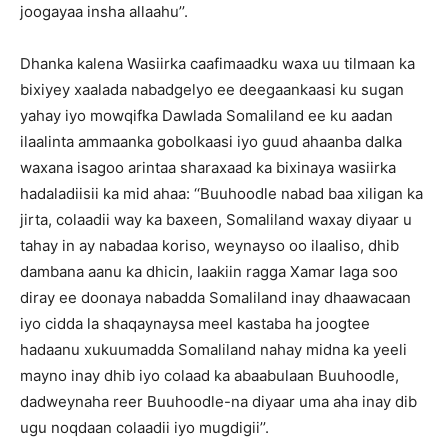
joogayaa insha allaahu’’.
Dhanka kalena Wasiirka caafimaadku waxa uu tilmaan ka
bixiyey xaalada nabadgelyo ee deegaankaasi ku sugan
yahay iyo mowqifka Dawlada Somaliland ee ku aadan
ilaalinta ammaanka gobolkaasi iyo guud ahaanba dalka
waxana isagoo arintaa sharaxaad ka bixinaya wasiirka
hadaladiisii ka mid ahaa: ‘‘Buuhoodle nabad baa xiligan ka
jirta, colaadii way ka baxeen, Somaliland waxay diyaar u
tahay in ay nabadaa koriso, weynayso oo ilaaliso, dhib
dambana aanu ka dhicin, laakiin ragga Xamar laga soo
diray ee doonaya nabadda Somaliland inay dhaawacaan
iyo cidda la shaqaynaysa meel kastaba ha joogtee
hadaanu xukuumadda Somaliland nahay midna ka yeeli
mayno inay dhib iyo colaad ka abaabulaan Buuhoodle,
dadweynaha reer Buuhoodle-na diyaar uma aha inay dib
ugu noqdaan colaadii iyo mugdigii’’.