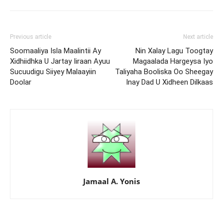
Previous article
Next article
Soomaaliya Isla Maalintii Ay
Nin Xalay Lagu Toogtay
Xidhiidhka U Jartay Iiraan Ayuu
Magaalada Hargeysa Iyo
Sucuudigu Siiyey Malaayiin
Taliyaha Booliska Oo Sheegay
Doolar
Inay Dad U Xidheen Dilkaas
Jamaal A. Yonis