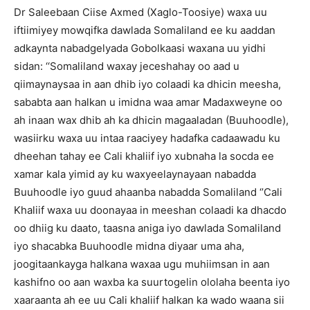
Dr Saleebaan Ciise Axmed (Xaglo-Toosiye) waxa uu
iftiimiyey mowqifka dawlada Somaliland ee ku aaddan
adkaynta nabadgelyada Gobolkaasi waxana uu yidhi
sidan: ‘‘Somaliland waxay jeceshahay oo aad u
qiimaynaysaa in aan dhib iyo colaadi ka dhicin meesha,
sababta aan halkan u imidna waa amar Madaxweyne oo
ah inaan wax dhib ah ka dhicin magaaladan (Buuhoodle),
wasiirku waxa uu intaa raaciyey hadafka cadaawadu ku
dheehan tahay ee Cali khaliif iyo xubnaha la socda ee
xamar kala yimid ay ku waxyeelaynayaan nabadda
Buuhoodle iyo guud ahaanba nabadda Somaliland ‘’Cali
Khaliif waxa uu doonayaa in meeshan colaadi ka dhacdo
oo dhiig ku daato, taasna aniga iyo dawlada Somaliland
iyo shacabka Buuhoodle midna diyaar uma aha,
joogitaankayga halkana waxaa ugu muhiimsan in aan
kashifno oo aan waxba ka suurtogelin ololaha beenta iyo
xaaraanta ah ee uu Cali khaliif halkan ka wado waana sii