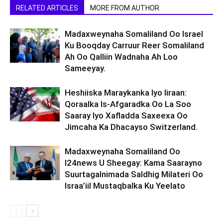
RELATED ARTICLES
MORE FROM AUTHOR
Madaxweynaha Somaliland Oo Israel
Ku Booqday Carruur Reer Somaliland
Ah Oo Qalliin Wadnaha Ah Loo
Sameeyay.
Heshiiska Maraykanka Iyo Iiraan:
Qoraalka Is-Afgaradka Oo La Soo
Saaray Iyo Xafladda Saxeexa Oo
Jimcaha Ka Dhacayso Switzerland.
Madaxweynaha Somaliland Oo
I24news U Sheegay: Kama Saarayno
Suurtagalnimada Saldhig Milateri Oo
Israa’iil Mustaqbalka Ku Yeelato