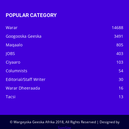
POPULAR CATEGORY
Warar
14688
Googooska Geeska
3491
Maqaalo
805
JOBS
403
Ciyaaro
103
Columnists
54
Editorial/Staff Writer
30
Warar Dheeraada
16
Tacsi
13
© Wargeyska Geeska Afrika 2018, All Rights Reserved | Designed by
SomSite