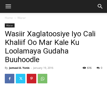
Home
Warar
Warar
Wasiir Xaglatoosiye Iyo Cali
Khaliif Oo Mar Kale Ku
Loolamaya Gudaha
Buuhoodle
By
Jamaal A. Yonis
-
January 19, 2016
616
0