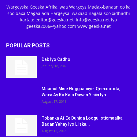
Wargeyska Geeska Afrika, waa Wargeys Madax-banaan oo ka
soo baxa Magaalada Hargeysa. waxaad nagala soo xidhiidhi
kartaa: editor@geeska.net, info@geeska.net iyo
geeska2006@yahoo.com www.geeska.net
POPULAR POSTS
Dab Iyo Cadho
January 18, 2018
Maamul Mise Hoggaamiye: Qeexdooda,
Waxa Ay Ku Kala Duwan Yihiin Iyo...
August 17, 2018
Tobanka Af Ee Dunida Loogu Isticmaalka
Badan Yahay Iyo Liiska...
August 15, 2018