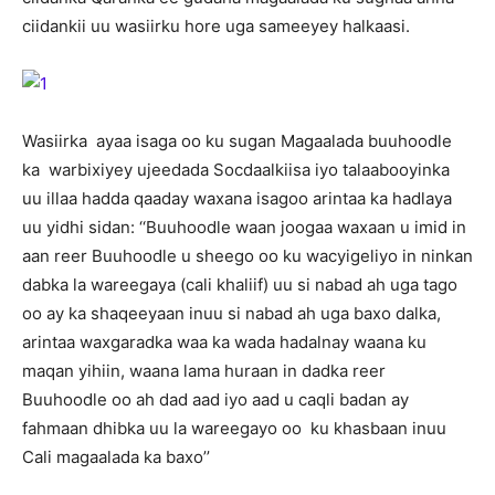
ciidankii uu wasiirku hore uga sameeyey halkaasi.
Wasiirka ayaa isaga oo ku sugan Magaalada buuhoodle
ka warbixiyey ujeedada Socdaalkiisa iyo talaabooyinka
uu illaa hadda qaaday waxana isagoo arintaa ka hadlaya
uu yidhi sidan: ‘‘Buuhoodle waan joogaa waxaan u imid in
aan reer Buuhoodle u sheego oo ku wacyigeliyo in ninkan
dabka la wareegaya (cali khaliif) uu si nabad ah uga tago
oo ay ka shaqeeyaan inuu si nabad ah uga baxo dalka,
arintaa waxgaradka waa ka wada hadalnay waana ku
maqan yihiin, waana lama huraan in dadka reer
Buuhoodle oo ah dad aad iyo aad u caqli badan ay
fahmaan dhibka uu la wareegayo oo ku khasbaan inuu
Cali magaalada ka baxo’’