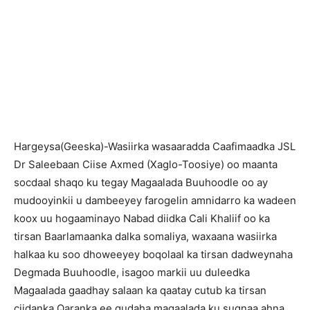
H
argeysa(Geeska)-Wasiirka wasaaradda Caafimaadka JSL
Dr Saleebaan Ciise Axmed (Xaglo-Toosiye) oo maanta
socdaal shaqo ku tegay Magaalada Buuhoodle oo ay
mudooyinkii u dambeeyey farogelin amnidarro ka wadeen
koox uu hogaaminayo Nabad diidka Cali Khaliif oo ka
tirsan Baarlamaanka dalka somaliya, waxaana wasiirka
halkaa ku soo dhoweeyey boqolaal ka tirsan dadweynaha
Degmada Buuhoodle, isagoo markii uu duleedka
Magaalada gaadhay salaan ka qaatay cutub ka tirsan
ciidanka Qaranka ee gudaha magaalada ku sugnaa ahna