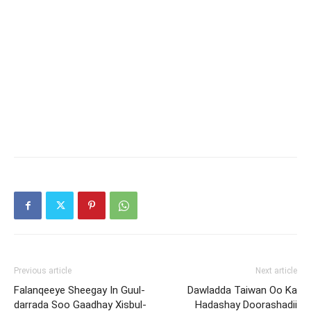
Previous article
Next article
Falanqeeye Sheegay In Guul-
Dawladda Taiwan Oo Ka
darrada Soo Gaadhay Xisbul-
Hadashay Doorashadii