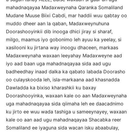
mahadnaqayaa Madaxweynaha Qaranka Somaliland
Mudane Muuse Biixi Cabdi, mar haddii wuu qabtay oo
muddo dheer aan la qaban, Madaxweynuhuna
Doorashooyinkii dib inooga dhici jiray si sharaf,
milgo, maamus iyo gobonimo leh ayuu ka yeelay, si
xasilooni ku jirtana way inoogu dhaceen, markaas
Madaxweynaha waxaan leeyahay Madaxweyne aad
iyo aad baan uga mahadnaqayaa sida aad ugu
badheedhay inaad dalka ka qabato labada Doorasho
oo culayskooda leh, isla-markaana aad khasnadda
Dawladda ka bixiso kharashkii ku baxay
Doorashooyinka, waxaan kale oo aan Madaxweynaha
uga mahadnaqayaa sida qiimaha leh ee daacadnimo
ku jirto ee wuu wada tashiga u sameeynayey, waxaan
kale oo aan aad ugu mahadnaqayaa Shacabka reer
Somaliland ee iyaguna sida wacan isku abaabulay,