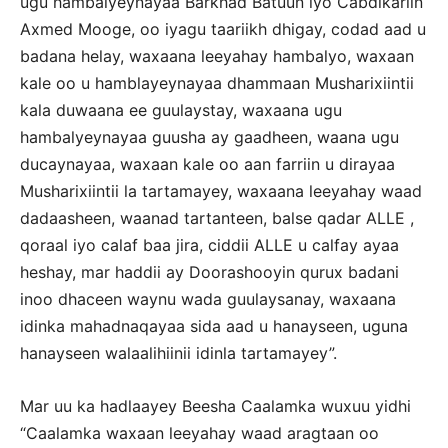
ugu hambalyeynayaa Barkhad Batuun iyo Cabdikariin
Axmed Mooge, oo iyagu taariikh dhigay, codad aad u
badana helay, waxaana leeyahay hambalyo, waxaan
kale oo u hamblayeynayaa dhammaan Musharixiintii
kala duwaana ee guulaystay, waxaana ugu
hambalyeynayaa guusha ay gaadheen, waana ugu
ducaynayaa, waxaan kale oo aan farriin u dirayaa
Musharixiintii la tartamayey, waxaana leeyahay waad
dadaasheen, waanad tartanteen, balse qadar ALLE ,
qoraal iyo calaf baa jira, ciddii ALLE u calfay ayaa
heshay, mar haddii ay Doorashooyin qurux badani
inoo dhaceen waynu wada guulaysanay, waxaana
idinka mahadnaqayaa sida aad u hanayseen, uguna
hanayseen walaalihiinii idinla tartamayey”.
Mar uu ka hadlaayey Beesha Caalamka wuxuu yidhi
“Caalamka waxaan leeyahay waad aragtaan oo