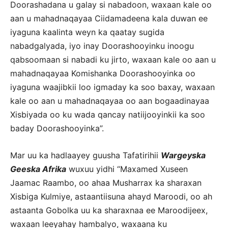
Doorashadana u galay si nabadoon, waxaan kale oo
aan u mahadnaqayaa Ciidamadeena kala duwan ee
iyaguna kaalinta weyn ka qaatay sugida
nabadgalyada, iyo inay Doorashooyinku inoogu
qabsoomaan si nabadi ku jirto, waxaan kale oo aan u
mahadnaqayaa Komishanka Doorashooyinka oo
iyaguna waajibkii loo igmaday ka soo baxay, waxaan
kale oo aan u mahadnaqayaa oo aan bogaadinayaa
Xisbiyada oo ku wada qancay natiijooyinkii ka soo
baday Doorashooyinka”.
Mar uu ka hadlaayey guusha Tafatirihii
Wargeyska
Geeska Afrika
wuxuu yidhi “Maxamed Xuseen
Jaamac Raambo, oo ahaa Musharrax ka sharaxan
Xisbiga Kulmiye, astaantiisuna ahayd Maroodi, oo ah
astaanta Gobolka uu ka sharaxnaa ee Maroodijeex,
waxaan leeyahay hambalyo, waxaana ku