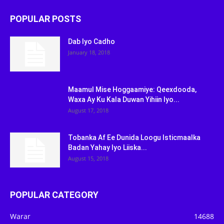
POPULAR POSTS
Dab Iyo Cadho
January 18, 2018
Maamul Mise Hoggaamiye: Qeexdooda,
Waxa Ay Ku Kala Duwan Yihiin Iyo...
August 17, 2018
Tobanka Af Ee Dunida Loogu Isticmaalka
Badan Yahay Iyo Liiska...
August 15, 2018
POPULAR CATEGORY
Warar
14688