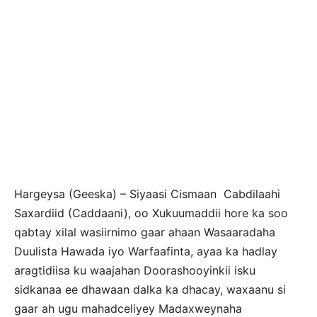
Hargeysa (Geeska) – Siyaasi Cismaan Cabdilaahi
Saxardiid (Caddaani), oo Xukuumaddii hore ka soo
qabtay xilal wasiirnimo gaar ahaan Wasaaradaha
Duulista Hawada iyo Warfaafinta, ayaa ka hadlay
aragtidiisa ku waajahan Doorashooyinkii isku
sidkanaa ee dhawaan dalka ka dhacay, waxaanu si
gaar ah ugu mahadceliyey Madaxweynaha