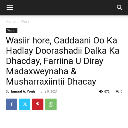
Home
Warar
Warar
Wasiir hore, Caddaani Oo Ka
Hadlay Doorashadii Dalka Ka
Dhacday, Farriina U Diray
Madaxweynaha &
Musharraxiintii Dhacay
By
Jamaal A. Yonis
-
June 9, 2021
672
0