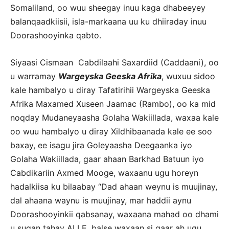
Somaliland, oo wuu sheegay inuu kaga dhabeeyey
balanqaadkiisii, isla-markaana uu ku dhiiraday inuu
Doorashooyinka qabto.
Siyaasi Cismaan Cabdilaahi Saxardiid (Caddaani), oo
u warramay
Wargeyska Geeska Afrika
, wuxuu sidoo
kale hambalyo u diray Tafatirihii Wargeyska Geeska
Afrika Maxamed Xuseen Jaamac (Rambo), oo ka mid
noqday Mudaneyaasha Golaha Wakiillada, waxaa kale
oo wuu hambalyo u diray Xildhibaanada kale ee soo
baxay, ee isagu jira Goleyaasha Deegaanka iyo
Golaha Wakiillada, gaar ahaan Barkhad Batuun iyo
Cabdikariin Axmed Mooge, waxaanu ugu horeyn
hadalkiisa ku bilaabay “Dad ahaan weynu is muujinay,
dal ahaana waynu is muujinay, mar haddii aynu
Doorashooyinkii qabsanay, waxaana mahad oo dhami
u sugan tahay ALLE, balse waxaan si gaar ah ugu