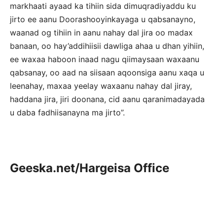
markhaati ayaad ka tihiin sida dimuqradiyaddu ku
jirto ee aanu Doorashooyinkayaga u qabsanayno,
waanad og tihiin in aanu nahay dal jira oo madax
banaan, oo hay’addihiisii dawliga ahaa u dhan yihiin,
ee waxaa haboon inaad nagu qiimaysaan waxaanu
qabsanay, oo aad na siisaan aqoonsiga aanu xaqa u
leenahay, maxaa yeelay waxaanu nahay dal jiray,
haddana jira, jiri doonana, cid aanu qaranimadayada
u daba fadhiisanayna ma jirto”.
Geeska.net/Hargeisa Office