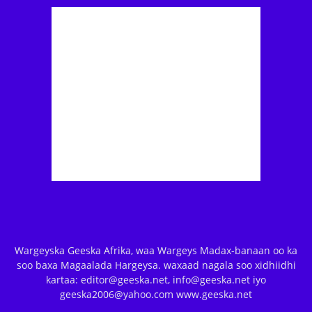
Wargeyska Geeska Afrika, waa Wargeys Madax-banaan oo ka
soo baxa Magaalada Hargeysa. waxaad nagala soo xidhiidhi
kartaa: editor@geeska.net, info@geeska.net iyo
geeska2006@yahoo.com www.geeska.net