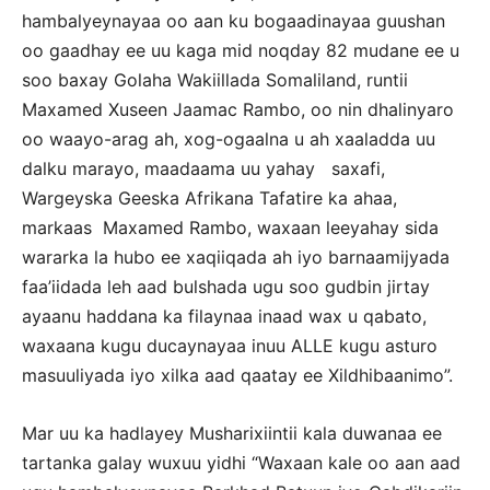
hambalyeynayaa oo aan ku bogaadinayaa guushan
oo gaadhay ee uu kaga mid noqday 82 mudane ee u
soo baxay Golaha Wakiillada Somaliland, runtii
Maxamed Xuseen Jaamac Rambo, oo nin dhalinyaro
oo waayo-arag ah, xog-ogaalna u ah xaaladda uu
dalku marayo, maadaama uu yahay saxafi,
Wargeyska Geeska Afrikana Tafatire ka ahaa,
markaas Maxamed Rambo, waxaan leeyahay sida
wararka la hubo ee xaqiiqada ah iyo barnaamijyada
faa’iidada leh aad bulshada ugu soo gudbin jirtay
ayaanu haddana ka filaynaa inaad wax u qabato,
waxaana kugu ducaynayaa inuu ALLE kugu asturo
masuuliyada iyo xilka aad qaatay ee Xildhibaanimo”.
Mar uu ka hadlayey Musharixiintii kala duwanaa ee
tartanka galay wuxuu yidhi “Waxaan kale oo aan aad