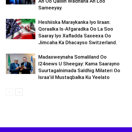
Ah Oo Qalliin Wadnaha Ah Loo
Sameeyay.
Heshiiska Maraykanka Iyo Iiraan:
Qoraalka Is-Afgaradka Oo La Soo
Saaray Iyo Xafladda Saxeexa Oo
Jimcaha Ka Dhacayso Switzerland.
Madaxweynaha Somaliland Oo
I24news U Sheegay: Kama Saarayno
Suurtagalnimada Saldhig Milateri Oo
Israa’iil Mustaqbalka Ku Yeelato