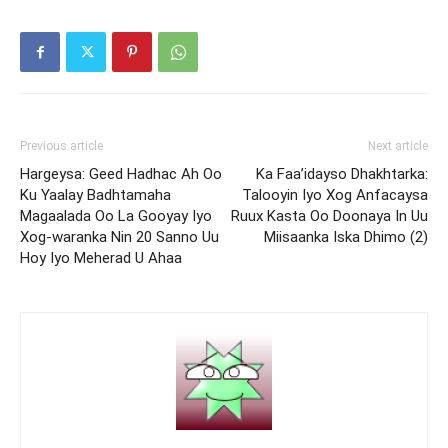
Previous article
Next article
Hargeysa: Geed Hadhac Ah Oo
Ka Faa’idayso Dhakhtarka:
Ku Yaalay Badhtamaha
Talooyin Iyo Xog Anfacaysa
Magaalada Oo La Gooyay Iyo
Ruux Kasta Oo Doonaya In Uu
Xog-waranka Nin 20 Sanno Uu
Miisaanka Iska Dhimo (2)
Hoy Iyo Meherad U Ahaa