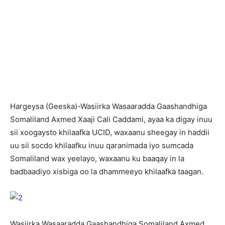
H
argeysa (Geeska)-Wasiirka Wasaaradda Gaashandhiga
Somaliland Axmed Xaaji Cali Caddami, ayaa ka digay inuu
sii xoogaysto khilaafka UCID, waxaanu sheegay in haddii
uu sii socdo khilaafku inuu qaranimada iyo sumcada
Somaliland wax yeelayo, waxaanu ku baaqay in la
badbaadiyo xisbiga oo la dhammeeyo khilaafka taagan.
Wasiirka Wasaaradda Gaashandhiga Somaliland Axmed