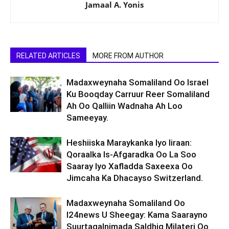
Jamaal A. Yonis
RELATED ARTICLES
MORE FROM AUTHOR
Madaxweynaha Somaliland Oo Israel
Ku Booqday Carruur Reer Somaliland
Ah Oo Qalliin Wadnaha Ah Loo
Sameeyay.
Heshiiska Maraykanka Iyo Iiraan:
Qoraalka Is-Afgaradka Oo La Soo
Saaray Iyo Xafladda Saxeexa Oo
Jimcaha Ka Dhacayso Switzerland.
Madaxweynaha Somaliland Oo
I24news U Sheegay: Kama Saarayno
Suurtagalnimada Saldhig Milateri Oo