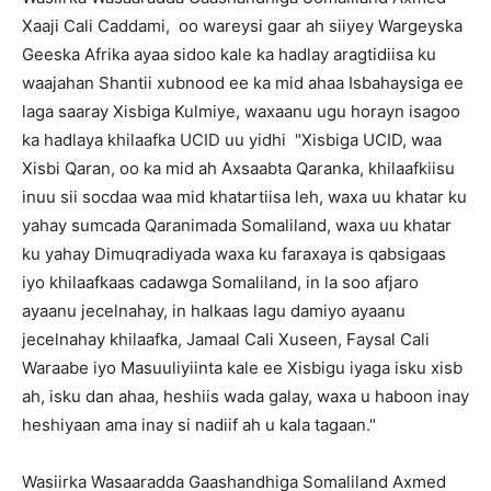
Xaaji Cali Caddami, oo wareysi gaar ah siiyey Wargeyska
Geeska Afrika ayaa sidoo kale ka hadlay aragtidiisa ku
waajahan Shantii xubnood ee ka mid ahaa Isbahaysiga ee
laga saaray Xisbiga Kulmiye, waxaanu ugu horayn isagoo
ka hadlaya khilaafka UCID uu yidhi "Xisbiga UCID, waa
Xisbi Qaran, oo ka mid ah Axsaabta Qaranka, khilaafkiisu
inuu sii socdaa waa mid khatartiisa leh, waxa uu khatar ku
yahay sumcada Qaranimada Somaliland, waxa uu khatar
ku yahay Dimuqradiyada waxa ku faraxaya is qabsigaas
iyo khilaafkaas cadawga Somaliland, in la soo afjaro
ayaanu jecelnahay, in halkaas lagu damiyo ayaanu
jecelnahay khilaafka, Jamaal Cali Xuseen, Faysal Cali
Waraabe iyo Masuuliyiinta kale ee Xisbigu iyaga isku xisb
ah, isku dan ahaa, heshiis wada galay, waxa u haboon inay
heshiyaan ama inay si nadiif ah u kala tagaan."
Wasiirka Wasaaradda Gaashandhiga Somaliland Axmed