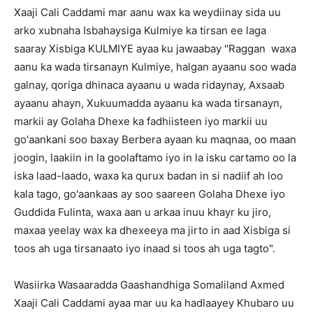
Xaaji Cali Caddami mar aanu wax ka weydiinay sida uu
arko xubnaha Isbahaysiga Kulmiye ka tirsan ee laga
saaray Xisbiga KULMIYE ayaa ku jawaabay "Raggan waxa
aanu ka wada tirsanayn Kulmiye, halgan ayaanu soo wada
galnay, qoriga dhinaca ayaanu u wada ridaynay, Axsaab
ayaanu ahayn, Xukuumadda ayaanu ka wada tirsanayn,
markii ay Golaha Dhexe ka fadhiisteen iyo markii uu
go'aankani soo baxay Berbera ayaan ku maqnaa, oo maan
joogin, laakiin in la goolaftamo iyo in la isku cartamo oo la
iska laad-laado, waxa ka qurux badan in si nadiif ah loo
kala tago, go'aankaas ay soo saareen Golaha Dhexe iyo
Guddida Fulinta, waxa aan u arkaa inuu khayr ku jiro,
maxaa yeelay wax ka dhexeeya ma jirto in aad Xisbiga si
toos ah uga tirsanaato iyo inaad si toos ah uga tagto".
Wasiirka Wasaaradda Gaashandhiga Somaliland Axmed
Xaaji Cali Caddami ayaa mar uu ka hadlaayey Khubaro uu