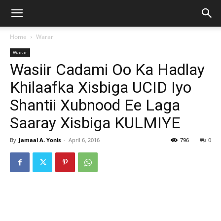
Home
Warar
Warar
Wasiir Cadami Oo Ka Hadlay
Khilaafka Xisbiga UCID Iyo
Shantii Xubnood Ee Laga
Saaray Xisbiga KULMIYE
By
Jamaal A. Yonis
-
April 6, 2016
796
0