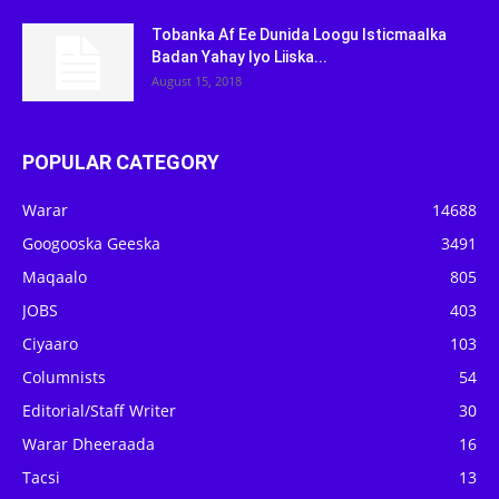
Tobanka Af Ee Dunida Loogu Isticmaalka
Badan Yahay Iyo Liiska...
August 15, 2018
POPULAR CATEGORY
Warar
14688
Googooska Geeska
3491
Maqaalo
805
JOBS
403
Ciyaaro
103
Columnists
54
Editorial/Staff Writer
30
Warar Dheeraada
16
Tacsi
13