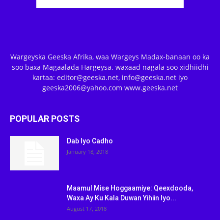
Wargeyska Geeska Afrika, waa Wargeys Madax-banaan oo ka
soo baxa Magaalada Hargeysa. waxaad nagala soo xidhiidhi
kartaa: editor@geeska.net, info@geeska.net iyo
geeska2006@yahoo.com www.geeska.net
POPULAR POSTS
Dab Iyo Cadho
January 18, 2018
Maamul Mise Hoggaamiye: Qeexdooda,
Waxa Ay Ku Kala Duwan Yihiin Iyo...
August 17, 2018