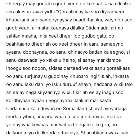
sheegay inay qoraal u gudbiyeen oo ku saabsanaa dilalka
saraakiisha ayaa yidhi "Qoraalkii ay ka soo diyaariyeen
khubaradii soo sameeynaysay baadhitaanka, wey noo soo
gudbiyeen, arimaha keenaya dilalka Ciidamada, arimo
sahlan maaha, in si xeel dheer loo gudbo galo, oo
baahitaano dheer ah oo xeel dheer in aanu sameeyno
ayaanu doonaynaa, oo aanu dhinacyo badan ka eegno, si
aanu daawada iyo xalka u helno, si aanay mar dambe
inoogu soo noqon, sidaas darteed waxa aanu qoraalkaas
oo aanu turjunay u gudbinay Khubaro Ingiriis ah, inkasta
oo aanu isku dan iyo isku duruuf ahayn, haddana wixii talo
ah ee ay naga siiyaan iyo wixii fikir ah ee ay inagu soo
kordhiyaan ayaanu eegnaynaa, laakiin mar kasta
Ciidamada kala duwan ee Somaliland sharaf ayey inaga
mudan yihiin, amaana waan u soo jeedinayaa, maxaa
yeelay waa kuwaas mar walba heeganka ku jira, oo
dalkooda iyo dadkooda difaacaya, Shacabkana waxa aan