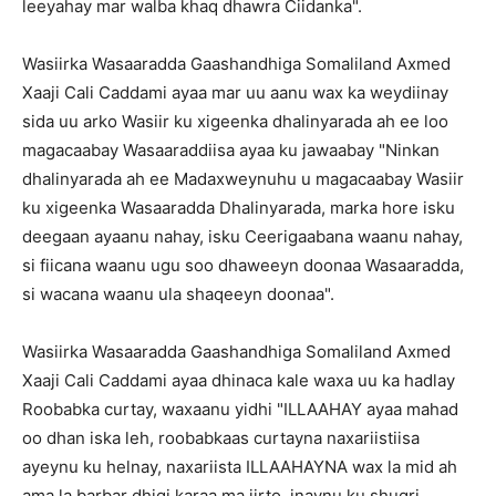
leeyahay mar walba khaq dhawra Ciidanka".
Wasiirka Wasaaradda Gaashandhiga Somaliland Axmed
Xaaji Cali Caddami ayaa mar uu aanu wax ka weydiinay
sida uu arko Wasiir ku xigeenka dhalinyarada ah ee loo
magacaabay Wasaaraddiisa ayaa ku jawaabay "Ninkan
dhalinyarada ah ee Madaxweynuhu u magacaabay Wasiir
ku xigeenka Wasaaradda Dhalinyarada, marka hore isku
deegaan ayaanu nahay, isku Ceerigaabana waanu nahay,
si fiicana waanu ugu soo dhaweeyn doonaa Wasaaradda,
si wacana waanu ula shaqeeyn doonaa".
Wasiirka Wasaaradda Gaashandhiga Somaliland Axmed
Xaaji Cali Caddami ayaa dhinaca kale waxa uu ka hadlay
Roobabka curtay, waxaanu yidhi "ILLAAHAY ayaa mahad
oo dhan iska leh, roobabkaas curtayna naxariistiisa
ayeynu ku helnay, naxariista ILLAAHAYNA wax la mid ah
ama la barbar dhigi karaa ma jirto, inaynu ku shugri