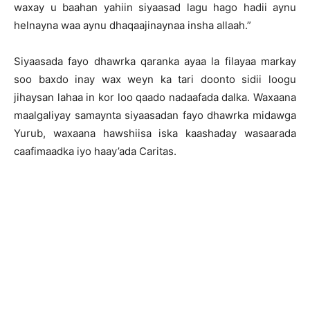
waxay u baahan yahiin siyaasad lagu hago hadii aynu
helnayna waa aynu dhaqaajinaynaa insha allaah.”
Siyaasada fayo dhawrka qaranka ayaa la filayaa markay
soo baxdo inay wax weyn ka tari doonto sidii loogu
jihaysan lahaa in kor loo qaado nadaafada dalka. Waxaana
maalgaliyay samaynta siyaasadan fayo dhawrka midawga
Yurub, waxaana hawshiisa iska kaashaday wasaarada
caafimaadka iyo haay’ada Caritas.