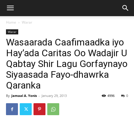
Home
Warar
Warar
Wasaarada Caafimaadka iyo
Hay’ada Caritas Oo Wadajir U
Qabtay Shir Lagu Gorfaynayo
Siyaasada Fayo-dhawrka
Qaranka
By
Jamaal A. Yonis
-
January 29, 2013
4996
0