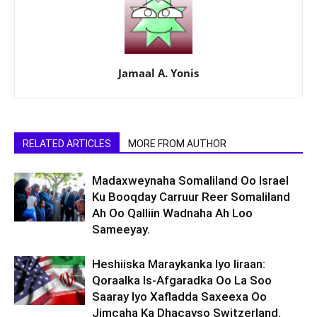
Jamaal A. Yonis
RELATED ARTICLES
MORE FROM AUTHOR
Madaxweynaha Somaliland Oo Israel
Ku Booqday Carruur Reer Somaliland
Ah Oo Qalliin Wadnaha Ah Loo
Sameeyay.
Heshiiska Maraykanka Iyo Iiraan:
Qoraalka Is-Afgaradka Oo La Soo
Saaray Iyo Xafladda Saxeexa Oo
Jimcaha Ka Dhacayso Switzerland.