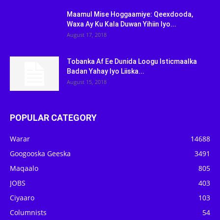
Maamul Mise Hoggaamiye: Qeexdooda,
Waxa Ay Ku Kala Duwan Yihiin Iyo...
August 17, 2018
Tobanka Af Ee Dunida Loogu Isticmaalka
Badan Yahay Iyo Liiska...
August 15, 2018
POPULAR CATEGORY
Warar
14688
Googooska Geeska
3491
Maqaalo
805
JOBS
403
Ciyaaro
103
Columnists
54