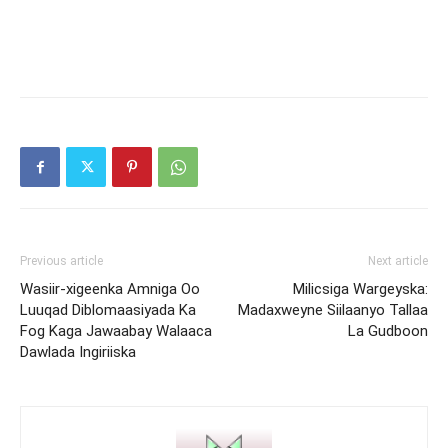
Previous article
Next article
Wasiir-xigeenka Amniga Oo
Milicsiga Wargeyska:
Luuqad Diblomaasiyada Ka
Madaxweyne Siilaanyo Tallaa
Fog Kaga Jawaabay Walaaca
La Gudboon
Dawlada Ingiriiska