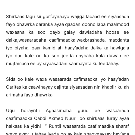
Shirkaas lagu sii gorfaynaayo wajiga labaad ee siyaasada
fayo dhawrka qaranka ayaa qaadan doono laba maalmood
waxaana ka soo qayb galay dawladaha hoose ee
dalka,wasaaradaha caafimaadka,waxbrashada, macdanta
iyo biyaha, qaar kamid ah haay’adaha dalka ka hawlgala
iyo dad kale oo ka soo jeeda qaybaha kala duwan ee
mujtamaca ee ay siyaasadani saamaynta ku leedahay.
Sida oo kale waxa wasaarada cafimaadka iyo haay’adan
Caritas ka caawinayay dajinta siyaasadan nin khabiir ku ah
arimaha fayo dhawrka.
Ugu horayntii Agaasimaha guud ee wasaarada
caafimaadka Cabdi Axmed Nuur oo shirkaas furay ayaa
halkaas ka yidhi “ Runtii wasaarada caafimaadka sharaf
weyn ayay u tahay iyada oo ay kala shaqynaysay hay’ada