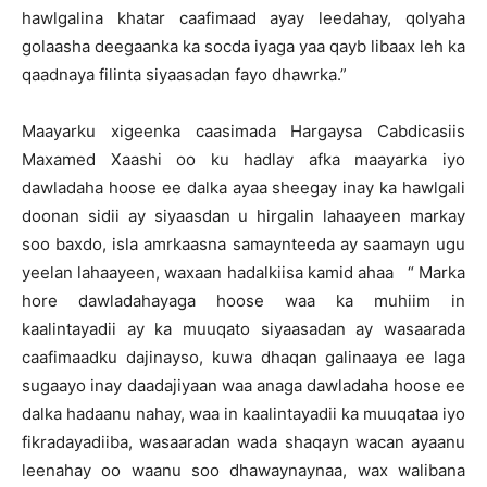
hawlgalina khatar caafimaad ayay leedahay, qolyaha
golaasha deegaanka ka socda iyaga yaa qayb libaax leh ka
qaadnaya filinta siyaasadan fayo dhawrka.”
Maayarku xigeenka caasimada Hargaysa Cabdicasiis
Maxamed Xaashi oo ku hadlay afka maayarka iyo
dawladaha hoose ee dalka ayaa sheegay inay ka hawlgali
doonan sidii ay siyaasdan u hirgalin lahaayeen markay
soo baxdo, isla amrkaasna samaynteeda ay saamayn ugu
yeelan lahaayeen, waxaan hadalkiisa kamid ahaa “ Marka
hore dawladahayaga hoose waa ka muhiim in
kaalintayadii ay ka muuqato siyaasadan ay wasaarada
caafimaadku dajinayso, kuwa dhaqan galinaaya ee laga
sugaayo inay daadajiyaan waa anaga dawladaha hoose ee
dalka hadaanu nahay, waa in kaalintayadii ka muuqataa iyo
fikradayadiiba, wasaaradan wada shaqayn wacan ayaanu
leenahay oo waanu soo dhawaynaynaa, wax walibana