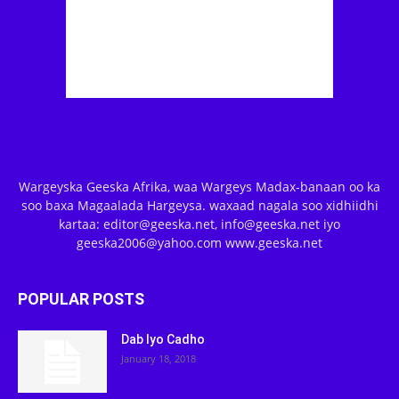
Wargeyska Geeska Afrika, waa Wargeys Madax-banaan oo ka
soo baxa Magaalada Hargeysa. waxaad nagala soo xidhiidhi
kartaa: editor@geeska.net, info@geeska.net iyo
geeska2006@yahoo.com www.geeska.net
POPULAR POSTS
Dab Iyo Cadho
January 18, 2018