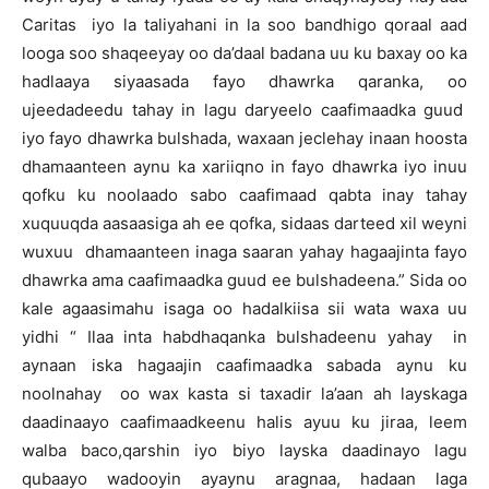
Caritas iyo la taliyahani in la soo bandhigo qoraal aad
looga soo shaqeeyay oo da’daal badana uu ku baxay oo ka
hadlaaya siyaasada fayo dhawrka qaranka, oo
ujeedadeedu tahay in lagu daryeelo caafimaadka guud
iyo fayo dhawrka bulshada, waxaan jeclehay inaan hoosta
dhamaanteen aynu ka xariiqno in fayo dhawrka iyo inuu
qofku ku noolaado sabo caafimaad qabta inay tahay
xuquuqda aasaasiga ah ee qofka, sidaas darteed xil weyni
wuxuu dhamaanteen inaga saaran yahay hagaajinta fayo
dhawrka ama caafimaadka guud ee bulshadeena.” Sida oo
kale agaasimahu isaga oo hadalkiisa sii wata waxa uu
yidhi “ Ilaa inta habdhaqanka bulshadeenu yahay in
aynaan iska hagaajin caafimaadka sabada aynu ku
noolnahay oo wax kasta si taxadir la’aan ah layskaga
daadinaayo caafimaadkeenu halis ayuu ku jiraa, leem
walba baco,qarshin iyo biyo layska daadinayo lagu
qubaayo wadooyin ayaynu aragnaa, hadaan laga