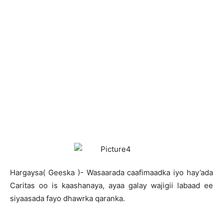
H
argaysa( Geeska )- Wasaarada caafimaadka iyo hay’ada
Caritas oo is kaashanaya, ayaa galay wajigii labaad ee
siyaasada fayo dhawrka qaranka.