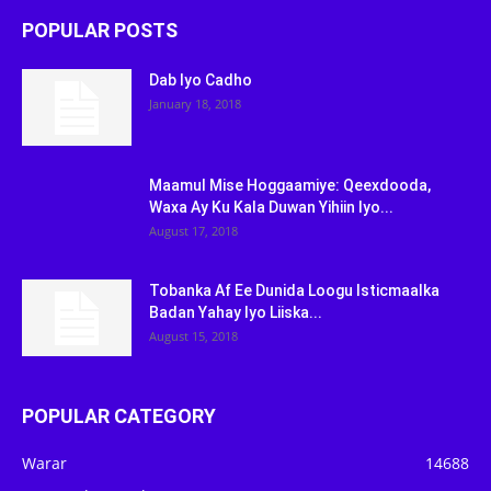
POPULAR POSTS
Dab Iyo Cadho
January 18, 2018
Maamul Mise Hoggaamiye: Qeexdooda,
Waxa Ay Ku Kala Duwan Yihiin Iyo...
August 17, 2018
Tobanka Af Ee Dunida Loogu Isticmaalka
Badan Yahay Iyo Liiska...
August 15, 2018
POPULAR CATEGORY
Warar
14688