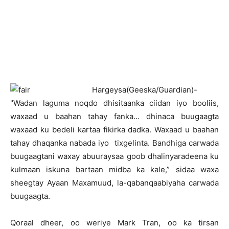
H
argeysa(Geeska/Guardian)-
"Wadan laguma noqdo dhisitaanka ciidan iyo booliis,
waxaad u baahan tahay fanka… dhinaca buugaagta
waxaad ku bedeli kartaa fikirka dadka. Waxaad u baahan
tahay dhaqanka nabada iyo tixgelinta. Bandhiga carwada
buugaagtani waxay abuuraysaa goob dhalinyaradeena ku
kulmaan iskuna bartaan midba ka kale,” sidaa waxa
sheegtay Ayaan Maxamuud, la-qabanqaabiyaha carwada
buugaagta.
Qoraal dheer, oo weriye Mark Tran, oo ka tirsan