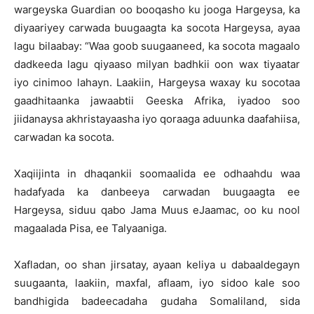
wargeyska Guardian oo booqasho ku jooga Hargeysa, ka
diyaariyey carwada buugaagta ka socota Hargeysa, ayaa
lagu bilaabay: “Waa goob suugaaneed, ka socota magaalo
dadkeeda lagu qiyaaso milyan badhkii oon wax tiyaatar
iyo cinimoo lahayn. Laakiin, Hargeysa waxay ku socotaa
gaadhitaanka jawaabtii Geeska Afrika, iyadoo soo
jiidanaysa akhristayaasha iyo qoraaga aduunka daafahiisa,
carwadan ka socota.
Xaqiijinta in dhaqankii soomaalida ee odhaahdu waa
hadafyada ka danbeeya carwadan buugaagta ee
Hargeysa, siduu qabo Jama Muus eJaamac, oo ku nool
magaalada Pisa, ee Talyaaniga.
Xafladan, oo shan jirsatay, ayaan keliya u dabaaldegayn
suugaanta, laakiin, maxfal, aflaam, iyo sidoo kale soo
bandhigida badeecadaha gudaha Somaliland, sida