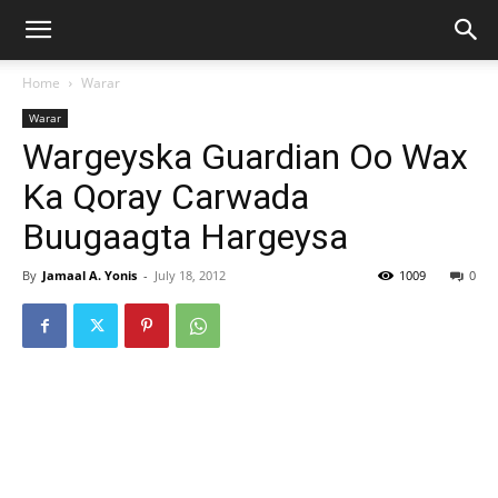
Home
Warar
Warar
Wargeyska Guardian Oo Wax
Ka Qoray Carwada
Buugaagta Hargeysa
By
Jamaal A. Yonis
-
July 18, 2012
1009
0