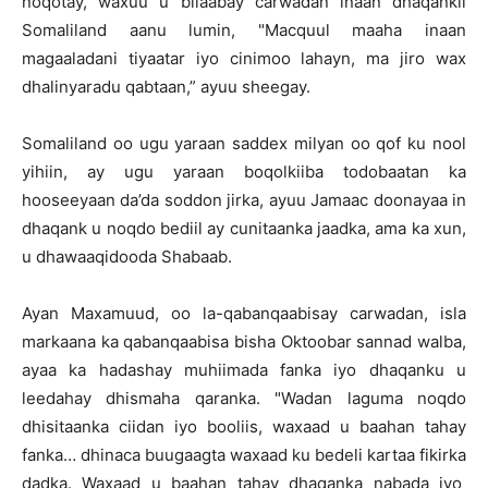
noqotay, waxuu u bilaabay carwadan inaan dhaqankii
Somaliland aanu lumin, "Macquul maaha inaan
magaaladani tiyaatar iyo cinimoo lahayn, ma jiro wax
dhalinyaradu qabtaan,” ayuu sheegay.
Somaliland oo ugu yaraan saddex milyan oo qof ku nool
yihiin, ay ugu yaraan boqolkiiba todobaatan ka
hooseeyaan da’da soddon jirka, ayuu Jamaac doonayaa in
dhaqank u noqdo bediil ay cunitaanka jaadka, ama ka xun,
u dhawaaqidooda Shabaab.
Ayan Maxamuud, oo la-qabanqaabisay carwadan, isla
markaana ka qabanqaabisa bisha Oktoobar sannad walba,
ayaa ka hadashay muhiimada fanka iyo dhaqanku u
leedahay dhismaha qaranka. "Wadan laguma noqdo
dhisitaanka ciidan iyo booliis, waxaad u baahan tahay
fanka… dhinaca buugaagta waxaad ku bedeli kartaa fikirka
dadka. Waxaad u baahan tahay dhaqanka nabada iyo