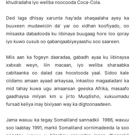
khudradaha iyo weliba noocooda Coca-Cola.
Ded laga dhisay xarunta hay’ada shaqaalaha ayey ka
buuxeen mudawiciin da’ yar oo xidhan koofiyado, oo
miisaska dabadooda ku iibinaya buugaag hore loo qoray
iyo kuwo cusub oo qabanqaabiyeyaashu soo saareen.
Miis aan ka fogeyn daaradaa, gabadh ayaa ku iibinaysa
xabxab weyn, liin macaan, iyo weliba sharaabka
cabitaanka oo dalad cas hoostooda yaal. Sidoo kale
ciidamo amaan ayaad arkaysaa, inkastoo magaaladani ka
mid tahay kuwa ugu amaansan geeska Afrika, masaafo
gaadhaysa milyan km u jirto Muqdisho, xukuumadu
fursad keliya inay bixiyaan way ka digtoonaadeen.
Jama waxuu ka tegay Somaliland sannadkii 1986, waxuu
soo laabtay 1991, markii Somaliland xornimadeeda la soo