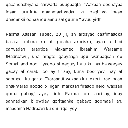
qabanqaabiyaha carwada buugaagta. "Waxaan doonayaa
inaan ururinta maahmaahyadan ku xaqiijiyo inaan
dhaqankii odhaahdu aanu sal guurin," ayuu yidhi.
Raxma Xassan Tubec, 20 jir, ah ardayad caafimaadka
barata, xubina ka ah golaha akhriska, ayaa u timi
carwadan aragtida Maxamed Ibraahim Warsame
(Hadraawi), una aragto gabyaaga ugu wanaagsan ee
Somaliland nool, iyadoo sheegtay inuu ku hanbalyeeyey
gabay af carabi oo ay tirisay, kuna booriyey inay af
soomaali ku qorto. "Yaraantii waxaan ku fekeri jiray inaan
dhakhtarad noqdo, xilligan, markaan firaaqo helo, waxaan
qoraa gabay,” ayey tidhi Raxma, oo raacisay, inay
sannadkan bilowday qoritaanka gabayo soomaali ah,
maadama Hadraawi ku dhiirigeliyey.