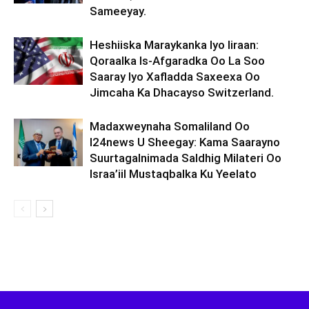
Sameeyay.
Heshiiska Maraykanka Iyo Iiraan:
Qoraalka Is-Afgaradka Oo La Soo
Saaray Iyo Xafladda Saxeexa Oo
Jimcaha Ka Dhacayso Switzerland.
Madaxweynaha Somaliland Oo
I24news U Sheegay: Kama Saarayno
Suurtagalnimada Saldhig Milateri Oo
Israa’iil Mustaqbalka Ku Yeelato