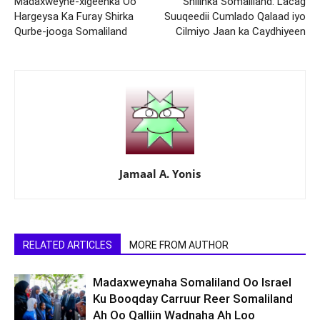
Madaxweyne-xigeenka Oo
Shilinka Somaliland: Lacag
Hargeysa Ka Furay Shirka
Suuqeedii Cumlado Qalaad iyo
Qurbe-jooga Somaliland
Cilmiyo Jaan ka Caydhiyeen
Jamaal A. Yonis
RELATED ARTICLES
MORE FROM AUTHOR
Madaxweynaha Somaliland Oo Israel
Ku Booqday Carruur Reer Somaliland
Ah Oo Qalliin Wadnaha Ah Loo