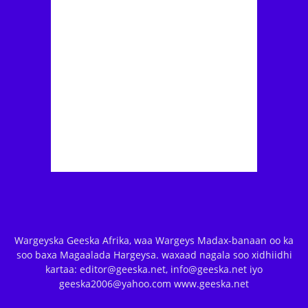
Wargeyska Geeska Afrika, waa Wargeys Madax-banaan oo ka
soo baxa Magaalada Hargeysa. waxaad nagala soo xidhiidhi
kartaa: editor@geeska.net, info@geeska.net iyo
geeska2006@yahoo.com www.geeska.net