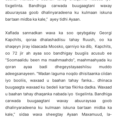
tixgelinta. Bandhiga carwada buugaagtani waxay
abuuraysaa goob dhalinyaradeena ku kulmaan iskuna
bartaan midba ka kale,” ayey tidhi Ayaan.
Xaflada sannadkan waxa ka soo qeybgalay Georgi
Kapchits, qoraa dhalashadiisu tahay Ruush, oo ka
shaqeyn jiray idaacada Moosko, qarniyo ka dib, Kapchits,
oo 72 jir ah ayaa soo bandhigay buugiis acusub ee
“Soomaalidu been ma maahmaahdo”, maahmaahyada ku
qoran ayaa badi dhegeystayaashiisu muddo
adeegsanayeen. "Wadan laguma noqdo dhisitaanka ciidan
iyo booliis, waxaad u baahan tahay fanka… dhinaca
buugaagta waxaad ku bedeli kartaa fikirka dadka. Waxaad
u baahan tahay dhaqanka nabada iyo tixgelinta. Bandhiga
carwada buugaagtani waxay abuuraysaa goob
dhalinyaradeena ku kulmaan iskuna bartaan midba ka
kale,” sidaa waxa sheegtay Ayaan Maxamuud, la-