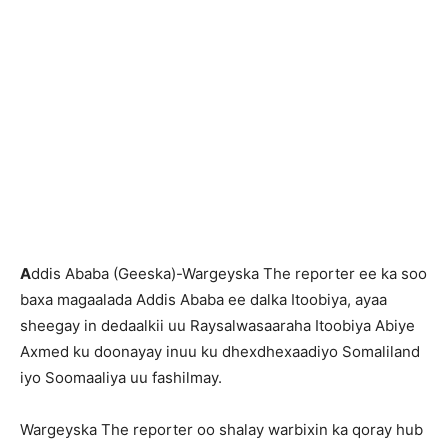
A
ddis Ababa (Geeska)-Wargeyska The reporter ee ka soo
baxa magaalada Addis Ababa ee dalka Itoobiya, ayaa
sheegay in dedaalkii uu Raysalwasaaraha Itoobiya Abiye
Axmed ku doonayay inuu ku dhexdhexaadiyo Somaliland
iyo Soomaaliya uu fashilmay.
Wargeyska The reporter oo shalay warbixin ka qoray hub