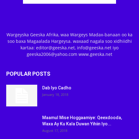
Wargeyska Geeska Afrika, waa Wargeys Madax-banaan oo ka
soo baxa Magaalada Hargeysa. waxaad nagala soo xidhiidhi
kartaa: editor@geeska.net, info@geeska.net iyo
geeska2006@yahoo.com www.geeska.net
POPULAR POSTS
Dab Iyo Cadho
January 18, 2018
Maamul Mise Hoggaamiye: Qeexdooda,
Waxa Ay Ku Kala Duwan Yihiin Iyo...
August 17, 2018