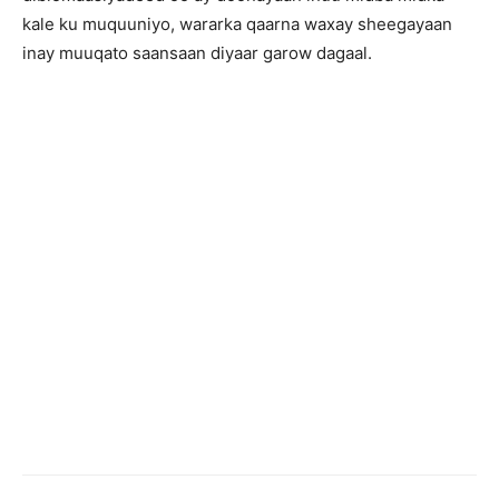
kale ku muquuniyo, wararka qaarna waxay sheegayaan
inay muuqato saansaan diyaar garow dagaal.