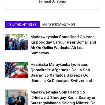
Jamaal A. Yonis
RELATED ARTICLES
MORE FROM AUTHOR
Madaxweynaha Somaliland Oo Israel
Ku Booqday Carruur Reer Somaliland
Ah Oo Qalliin Wadnaha Ah Loo
Sameeyay.
Heshiiska Maraykanka Iyo Iiraan:
Qoraalka Is-Afgaradka Oo La Soo
Saaray Iyo Xafladda Saxeexa Oo
Jimcaha Ka Dhacayso Switzerland.
Madaxweynaha Somaliland Oo
I24news U Sheegay: Kama Saarayno
Suurtagalnimada Saldhig Milateri Oo