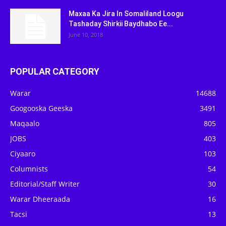
Maxaa Ka Jira In Somaliland Loogu
Tashaday Shirkii Baydhabo Ee...
June 10, 2018
POPULAR CATEGORY
Warar
14688
Googooska Geeska
3491
Maqaalo
805
JOBS
403
Ciyaaro
103
Columnists
54
Editorial/Staff Writer
30
Warar Dheeraada
16
Tacsi
13