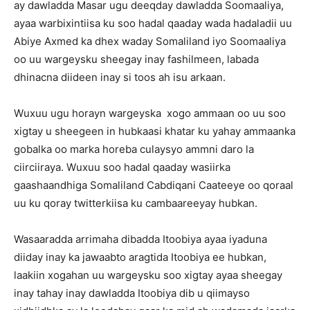
ay dawladda Masar ugu deeqday dawladda Soomaaliya,
ayaa warbixintiisa ku soo hadal qaaday wada hadaladii uu
Abiye Axmed ka dhex waday Somaliland iyo Soomaaliya
oo uu wargeysku sheegay inay fashilmeen, labada
dhinacna diideen inay si toos ah isu arkaan.
Wuxuu ugu horayn wargeyska xogo ammaan oo uu soo
xigtay u sheegeen in hubkaasi khatar ku yahay ammaanka
gobalka oo marka horeba culaysyo ammni daro la
ciirciiraya. Wuxuu soo hadal qaaday wasiirka
gaashaandhiga Somaliland Cabdiqani Caateeye oo qoraal
uu ku qoray twitterkiisa ku cambaareeyay hubkan.
Wasaaradda arrimaha dibadda Itoobiya ayaa iyaduna
diiday inay ka jawaabto aragtida Itoobiya ee hubkan,
laakiin xogahan uu wargeysku soo xigtay ayaa sheegay
inay tahay inay dawladda Itoobiya dib u qiimayso