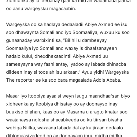
xidhiidhka ay la leedahay qaar ka mid ah wadamada jaarka
oo aanu wargeysku magacaabin.
Wargeyska oo ka hadlaya dedaaladii Abiye Axmed ee isu
soo dhawaynta Somaliland iyo Soomaaliya, wuxuu ku soo
gunaanaday warbixintiisa, “Bilihii u dambeeyay
Soomaaliya iyo Somaliland waxay is dhaafsanayeen
hadalo kulul, dhexdhexaadintii Abiye Axmed uu
sameeyayna way fashilantay, iyadoo ay labada dhinacba
diideen inay si toos ah isu arkaan.” Ayuu yidhi Wargeyska
The reporter ee ka soo baxa magaalada Addis Ababa.
Masar iyo Itoobiya ayaa si weyn isugu maandhaafsan biyo
xidheenka ay Itoobiya dhisatay oo ay doonayso inay
buuxiso bilahan, kaas oo ay Masarna u aragto khatar soo
waajahaysa nolosha shacabkeeda oo ku tiirsan biyaha
webiga Niilka, waxaana labada dal ay ku jiraan dedaalo
diblomaasiyadeed oo ay doonayaan inuu midba midka