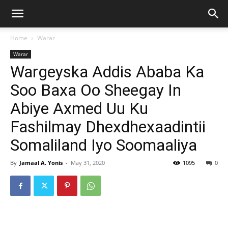
Home
Warar
Warar
Wargeyska Addis Ababa Ka
Soo Baxa Oo Sheegay In
Abiye Axmed Uu Ku
Fashilmay Dhexdhexaadintii
Somaliland Iyo Soomaaliya
By
Jamaal A. Yonis
-
May 31, 2020
1095
0