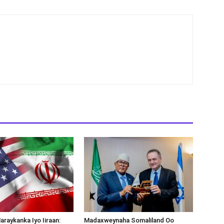
araykanka Iyo Iiraan:
Madaxweynaha Somaliland Oo