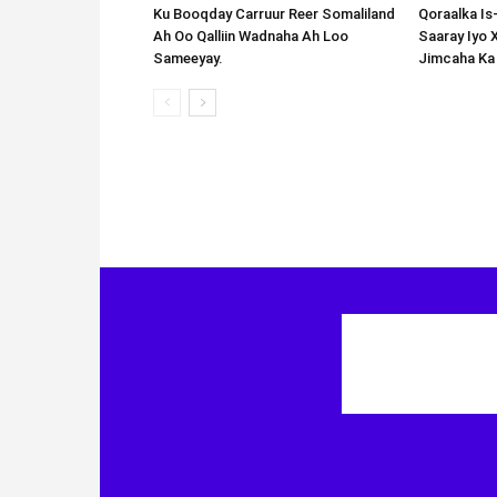
Ku Booqday Carruur Reer Somaliland
Qoraalka I
Ah Oo Qalliin Wadnaha Ah Loo
Saaray Iyo 
Sameeyay.
Jimcaha Ka