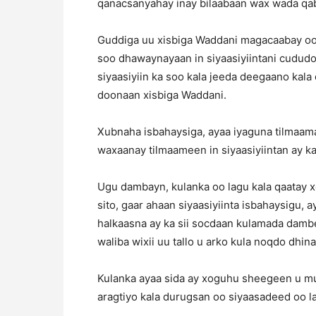
qanacsanyahay inay bilaabaan wax wada qab
Guddiga uu xisbiga Waddani magacaabay oo
soo dhawaynayaan in siyaasiyiintani cududoo
siyaasiyiin ka soo kala jeeda deegaano kala
doonaan xisbiga Waddani.
Xubnaha isbahaysiga, ayaa iyaguna tilmaamay
waxaanay tilmaameen in siyaasiyiintan ay ka
Ugu dambayn, kulanka oo lagu kala qaatay x
sito, gaar ahaan siyaasiyiinta isbahaysigu, 
halkaasna ay ka sii socdaan kulamada damb
waliba wixii uu tallo u arko kula noqdo dhina
Kulanka ayaa sida ay xoguhu sheegeen u m
aragtiyo kala durugsan oo siyaasadeed oo l