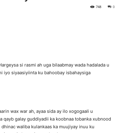
748
0
Newspaper
argeysa si rasmi ah uga bilaabmay wada hadalada u
 iyo siyaasiyiinta ku bahoobay isbahaysiga
rin wax war ah, ayaa sida ay ilo xogogaali u
a qayb galay guddiyadii ka koobnaa tobanka xubnood
dhinac waliba kulankaas ka muujiyay inuu ku