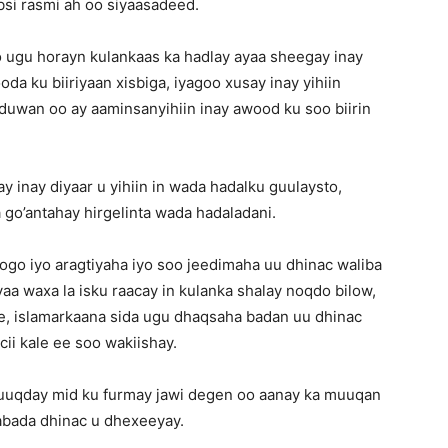
si rasmi ah oo siyaasadeed.
 ugu horayn kulankaas ka hadlay ayaa sheegay inay
da ku biiriyaan xisbiga, iyagoo xusay inay yihiin
 duwan oo ay aaminsanyihiin inay awood ku soo biirin
 inay diyaar u yihiin in wada hadalku guulaysto,
 go’antahay hirgelinta wada hadaladani.
ogo iyo aragtiyaha iyo soo jeedimaha uu dhinac waliba
ayaa waxa la isku raacay in kulanka shalay noqdo bilow,
e, islamarkaana sida ugu dhaqsaha badan uu dhinac
cii kale ee soo wakiishay.
uuqday mid ku furmay jawi degen oo aanay ka muuqan
abada dhinac u dhexeeyay.