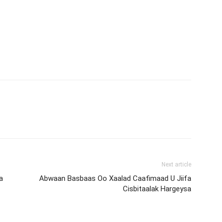
Next article
a
Abwaan Basbaas Oo Xaalad Caafimaad U Jiifa
Cisbitaalak Hargeysa