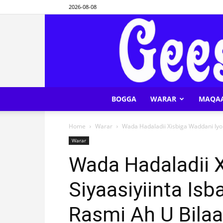
2026-08-08
BOGGA
WARAR
MAQA
Home
Warar
Wada Hadaladii Xisbiga Waddani Iyo S
Warar
Wada Hadaladii 
Siyaasiyiinta Is
Rasmi Ah U Bila