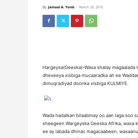
By
Jamaal A. Yonis
-
March 29, 2016
H
argeysa(Geeska)-Waxa shalay magaalada H
dhexeeya xisbiga mucaaradka ah ee Waddani
dimuqradiyad doonka xisbiga KULMIYE.
Wada hadalkan bilaabmay oo aan laga soo saa
sheegeen Wargeyska Geeska Afrika, waxa k
ee ay labada dhinac magacaabeen, waxaanu 