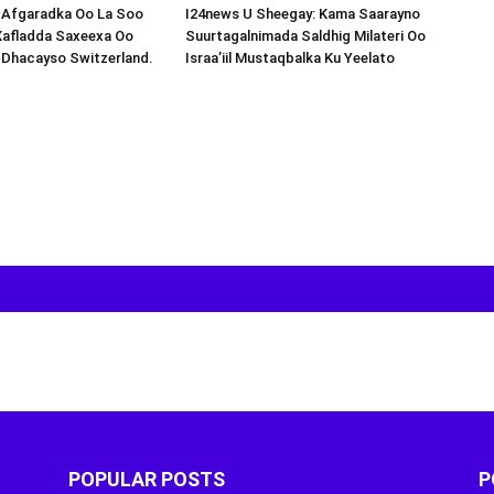
s-Afgaradka Oo La Soo
I24news U Sheegay: Kama Saarayno
Xafladda Saxeexa Oo
Suurtagalnimada Saldhig Milateri Oo
 Dhacayso Switzerland.
Israa’iil Mustaqbalka Ku Yeelato
POPULAR POSTS
P