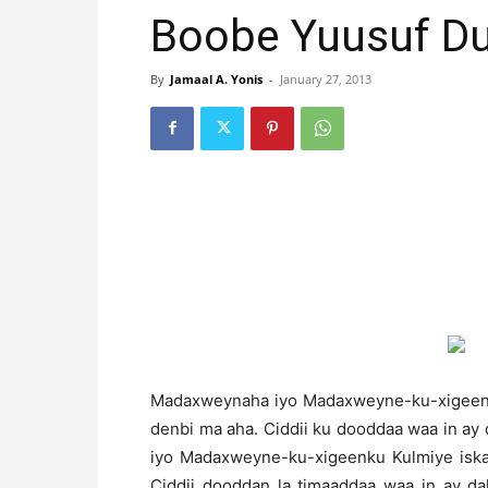
Boobe Yuusuf Du
By
Jamaal A. Yonis
-
January 27, 2013
M
adaxweynaha iyo Madaxweyne-ku-xigeenku 
denbi ma aha. Ciddii ku dooddaa waa in ay
iyo Madaxweyne-ku-xigeenku Kulmiye iskam
Ciddii dooddan la timaaddaa waa in ay da