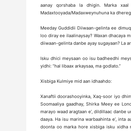
aanay qorshaba la dhigin. Marka xaa
Madaxtooyada/Madaxweynuhuna ka dheregsan 
Meeday Guddidii Diiwaan-gelinta ee dimuq
loo diray ee ilaalinaysay? Waxan dhacaya 
diiwaan-gelinta danbe ayay sugayaan? La a
Isku dhici meysaan oo isu badheedhi meysa
yidhi: “hal libaax arkaysaa, ma godlato.”
Xisbiga Kulmiye mid aan idhaahdo:
Xanaftii doorashooyinka, Xaq-soor iyo dhi
Soomaaliya gaadhay, Shirka Meey ee Londo
marayo waad aragtaan e’, dildillaac danbe 
daaya. Ha isu marina warbaahinta e’, inta aa
doonta oo marka hore xisbiga isku xidha