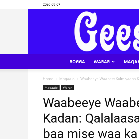
2026-08-07
BOGGA
WARAR
MAQA
Home
Maqaalo
Waabeeye Waabee: Kulmiyaana Ka
Maqaalo
Warar
Waabeeye Waabe
Kadan: Qalalaas
baa mise waa ka