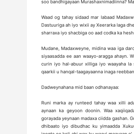
soo bandhigayaan Murashaxnimadiinna? Ma 
Waad og tahay sidaad mar labaad Madaxw
Dastuuriga ah iyo wixii ay Xeerarka laga dh
sharraxa iyo shacbiga oo aad codka ka hesh
Mudane, Madaxweyne, midina waa iga dardaa
siyaasadda ee aan waayo-aragga ahayn. Wa
curin iyo hal-abuur xilliga iyo waayaha l
qaarkii u hanqal-taagayaanna inaga reebban
Dadweynahana mid baan odhanayaa:
Runi marka ay runteed tahay waa xilli ad
aynaan ka geyoon doonin. Waa xaqiiqadaa
gorayada yeynaan madaxa ciidda gashan. G
dhibaato iyo dibudhac ku yimaadda Xuku
joogta oo keli ahi wax ku waayi maayaan 