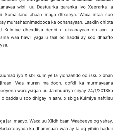
anayaa wixii uu Dastuurka qaranka iyo Xeerarka la
ii Somaliland ahaan inaga dhxeeya. Waxa intaa soo
axay murashaxnimadooda ka odhanayaan. Laakiin dhibta
od Kulmiye dhexdiisa denbi u ekaanayaan oo aan la
asina waa hawl iyaga u taal oo haddii ay soo dhaafto
aysa.
umad iyo Xisbi kulmiye la yidhaahdo oo isku xidhan
jiraan. Waa muran ma-doon, qofkii ka murmayaana
eeyena wareysigan uu Jamhuuriya siiyay 24/1/2013ka
 dibadda u soo dhigay in aanu xisbiga Kulmiye naftiisu
laga jari maayo. Waxa uu Xildhibaan Waabeeye og yahay,
 Madaxtooyada ka dhammaan waa ay la og yihiin haddii