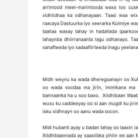
arrimood meel-marintooda waxa loo cusk
xidhiidhaa ka odhanayaan. Taasi waa wix
raacaya Dastuurka iyo xeerarka Kulmiye w
taallaa waxay tahay in hadallada qaarko
lahaynba dhiirranaanta lagu odhanayo. Ta
xanafteeda iyo xadaafiirteeda inagu yeelan
Midh weynu ka wada dheregsanayn oo Xuku
oo wada socdaa ma jirin, immikana ma 
bannaanka ha u soo baxo. Xildhibaan Waab
wuxu ku caddeeyay oo si aan mugdi ku jirin
isku xidhnayn oo aanu wada socon.
Midi hubanti ayay u badan tahay oo laaxin 
Xildhibaannada ay saaxiibka yihiin ee aan