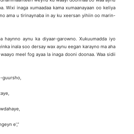
ba. Wixi inaga xumaadaa kama xumaanayaan oo keliya
o ama u tirinaynaba in ay ku xeersan yihiin oo marin-
eba haynno aynu ka diyaar-garowno. Xukuumadda iyo
inka inala soo dersay wax aynu eegan karayno ma aha
 waayo meel fog ayaa la inaga dooni doonaa. Waa sidii
n-guursho,
xaye,
owdahaye,
geyn e’,”