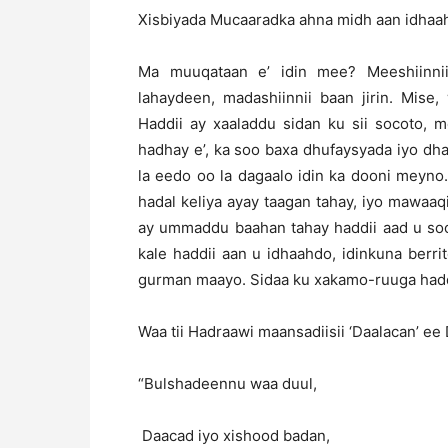
Xisbiyada Mucaaradka ahna midh aan idhaa
Ma muuqataan e’ idin mee? Meeshiinnii
lahaydeen, madashiinnii baan jirin. Mise,
Haddii ay xaaladdu sidan ku sii socoto, 
hadhay e’, ka soo baxa dhufaysyada iyo d
la eedo oo la dagaalo idin ka dooni meyno
hadal keliya ayay taagan tahay, iyo mawaaq
ay ummaddu baahan tahay haddii aad u soo 
kale haddii aan u idhaahdo, idinkuna berri
gurman maayo. Sidaa ku xakamo-ruuga haddii
Waa tii Hadraawi maansadiisii ‘Daalacan’ ee 
“Bulshadeennu waa duul,
Daacad iyo xishood badan,