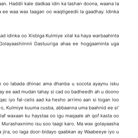
aan. Haddii kale dadkaa idin ka tashan doona, waana la
a ee waa wax taagan oo waqtigeedii la gaadhay. Idinka
d idinka oo Xisbiga Kulmiye xilal ka haya warbaahinta
olayaashiinnii Dastuuriga ahaa ee hoggaaminta uga
h oo labada dhinac ama dhanba u socota ayaynu isku
ahay ee aad mudan tahay si cad oo badheedh ah u doono
c iyo fal-celis aad ka hesho arrimo aan si togan loo
iro, Kulmiye kuuma cusba, abbaanna uma baahnid ee si’
af waxaan ku haystaa oo igu maqaale ah qof kasta oo
u Murashaxnimo isu soo taagi karo. Ma wax golayaasha
 jira, oo laga door-bidayo qaabkan ay Waabeeye iyo u