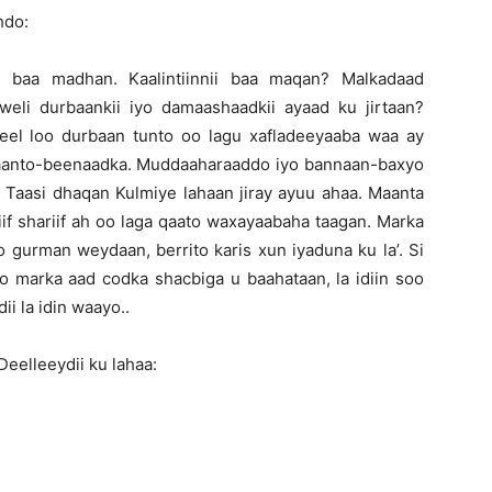
hdo:
 baa madhan. Kaalintiinnii baa maqan? Malkadaad
 weli durbaankii iyo damaashaadkii ayaad ku jirtaan?
meel loo durbaan tunto oo lagu xafladeeyaaba waa ay
haanto-beenaadka. Muddaaharaaddo iyo bannaan-baxyo
. Taasi dhaqan Kulmiye lahaan jiray ayuu ahaa. Maanta
iif shariif ah oo laga qaato waxayaabaha taagan. Marka
gurman weydaan, berrito karis xun iyaduna ku la’. Si
to marka aad codka shacbiga u baahataan, la idiin soo
 la idin waayo..
Deelleeydii ku lahaa: