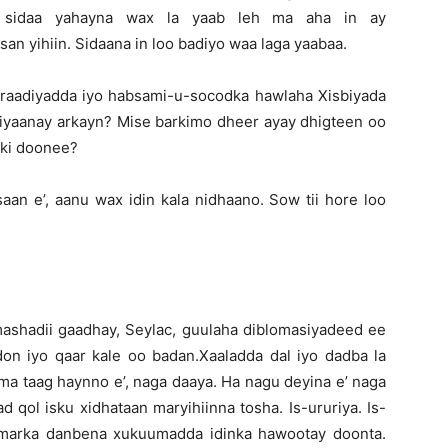
l sidaa yahayna wax la yaab leh ma aha in ay
yihiin. Sidaana in loo badiyo waa laga yaabaa.
raadiyadda iyo habsami-u-socodka hawlaha Xisbiyada
miyaanay arkayn? Mise barkimo dheer ayay dhigteen oo
rki doonee?
an e’, aanu wax idin kala nidhaano. Sow tii hore loo
mashadii gaadhay, Seylac, guulaha diblomasiyadeed ee
n iyo qaar kale oo badan.Xaaladda dal iyo dadba la
uma taag haynno e’, naga daaya. Ha nagu deyina e’ naga
d qol isku xidhataan maryihiinna tosha. Is-ururiya. Is-
 marka danbena xukuumadda idinka hawootay doonta.