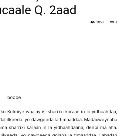
caale Q. 2aad
Newspaper
1058
1
Kulmiye waa ay is-sharrixi karaan in la yidhaahdaa,
 daliilkeeda iyo dawgeeda la timaaddaa. Madaxweynaha
a sharrixi karaan in la yidhaahdaana, denbi ma aha.
liilkeeda iyo dawgeeda golaha la timaaddaa. Labadan