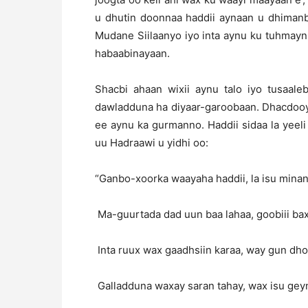
u dhutin doonnaa haddii aynaan u dhiman
Mudane Siilaanyo iyo inta aynu ku tuhmaynn
habaabinayaan.
Shacbi ahaan wixii aynu talo iyo tusaal
dawladduna ha diyaar-garoobaan. Dhacdooy
ee aynu ka gurmanno. Haddii sidaa la yeeli
uu Hadraawi u yidhi oo:
“Ganbo-xoorka waayaha haddii, la isu mina
Ma-guurtada dad uun baa lahaa, goobiii ba
Inta ruux wax gaadhsiin karaa, way gun dh
Galladduna waxay saran tahay, wax isu geyn