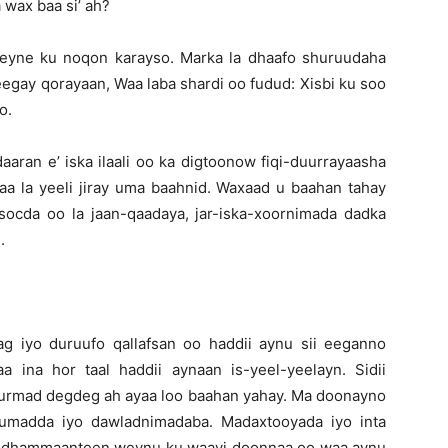
wax baa si’ ah?
eyne ku noqon karayso. Marka la dhaafo shuruudaha
eegay qorayaan, Waa laba shardi oo fudud: Xisbi ku soo
o.
ran e’ iska ilaali oo ka digtoonow fiqi-duurrayaasha
a la yeeli jiray uma baahnid. Waxaad u baahan tahay
a socda oo la jaan-qaadaya, jar-iska-xoornimada dadka
.
ag iyo duruufo qallafsan oo haddii aynu sii eeganno
 ina hor taal haddii aynaan is-yeel-yeelayn. Sidii
urmad degdeg ah ayaa loo baahan yahay. Ma doonayno
umadda iyo dawladnimadaba. Madaxtooyada iyo inta
e’, dhammaanteen weynu ku waayi doonnaa oo waa aynu