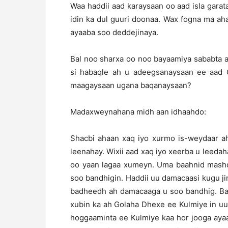
Waa haddii aad karaysaan oo aad isla garat
idin ka dul guuri doonaa. Wax fogna ma ah
ayaaba soo deddejinaya.
Bal noo sharxa oo noo bayaamiya sababta aa
si habaqle ah u adeegsanaysaan ee aad G
maagaysaan ugana baqanaysaan?
Madaxweynahana midh aan idhaahdo:
Shacbi ahaan xaq iyo xurmo is-weydaar a
leenahay. Wixii aad xaq iyo xeerba u leed
oo yaan lagaa xumeyn. Uma baahnid mashqa
soo bandhigin. Haddii uu damacaasi kugu j
badheedh ah damacaaga u soo bandhig. Bal
xubin ka ah Golaha Dhexe ee Kulmiye in u
hoggaaminta ee Kulmiye kaa hor jooga ayaa