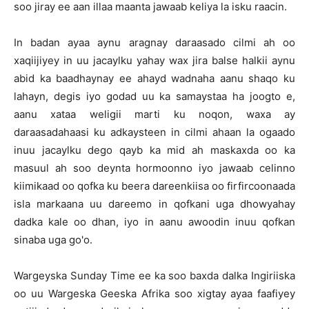
soo jiray ee aan illaa maanta jawaab keliya la isku raacin.
In badan ayaa aynu aragnay daraasado cilmi ah oo
xaqiijiyey in uu jacaylku yahay wax jira balse halkii aynu
abid ka baadhaynay ee ahayd wadnaha aanu shaqo ku
lahayn, degis iyo godad uu ka samaystaa ha joogto e,
aanu xataa weligii marti ku noqon, waxa ay
daraasadahaasi ku adkaysteen in cilmi ahaan la ogaado
inuu jacaylku dego qayb ka mid ah maskaxda oo ka
masuul ah soo deynta hormoonno iyo jawaab celinno
kiimikaad oo qofka ku beera dareenkiisa oo firfircoonaada
isla markaana uu dareemo in qofkani uga dhowyahay
dadka kale oo dhan, iyo in aanu awoodin inuu qofkan
sinaba uga go'o.
Wargeyska Sunday Time ee ka soo baxda dalka Ingiriiska
oo uu Wargeska Geeska Afrika soo xigtay ayaa faafiyey