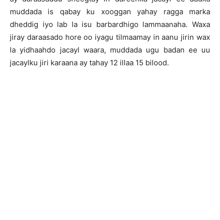
muddada is qabay ku xooggan yahay ragga marka
dheddig iyo lab la isu barbardhigo lammaanaha. Waxa
jiray daraasado hore oo iyagu tilmaamay in aanu jirin wax
la yidhaahdo jacayl waara, muddada ugu badan ee uu
jacaylku jiri karaana ay tahay 12 illaa 15 bilood.