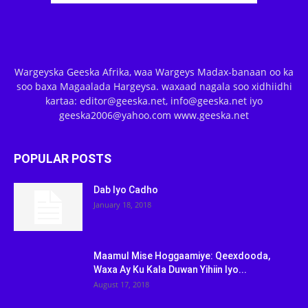
Wargeyska Geeska Afrika, waa Wargeys Madax-banaan oo ka
soo baxa Magaalada Hargeysa. waxaad nagala soo xidhiidhi
kartaa: editor@geeska.net, info@geeska.net iyo
geeska2006@yahoo.com www.geeska.net
POPULAR POSTS
Dab Iyo Cadho
January 18, 2018
Maamul Mise Hoggaamiye: Qeexdooda,
Waxa Ay Ku Kala Duwan Yihiin Iyo...
August 17, 2018