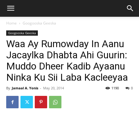
Home
Googooska Geeska
Googooska Geeska
Waa Ay Rumowday In Aanu
Jacaylka Dhabta Ahi Guurin:
Muddo Dheer Kadib Ayaanu
Ninka Ku Sii Laba Kacleeyaa
By
Jamaal A. Yonis
-
May 20, 2014
1190
0