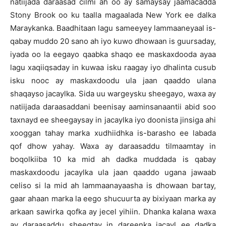
natiijada daraasad cilmi ah oo ay samaysay jaamacadda
Stony Brook oo ku taalla magaalada New York ee dalka
Maraykanka. Baadhitaan lagu sameeyey lammaaneyaal is-
qabay muddo 20 sano ah iyo kuwo dhowaan is guursaday,
iyada oo la eegayo qaabka shaqo ee maskaxdooda ayaa
lagu xaqiiqsaday in kuwaa isku raagay iyo dhalinta cusub
isku nooc ay maskaxdoodu ula jaan qaaddo ulana
shaqayso jacaylka. Sida uu wargeysku sheegayo, waxa ay
natiijada daraasaddani beenisay aaminsanaantii abid soo
taxnayd ee sheegaysay in jacaylka iyo doonista jinsiga ahi
xooggan tahay marka xudhiidhka is-barasho ee labada
qof dhow yahay. Waxa ay daraasaddu tilmaamtay in
boqolkiiba 10 ka mid ah dadka muddada is qabay
maskaxdoodu jacaylka ula jaan qaaddo ugana jawaab
celiso si la mid ah lammaanayaasha is dhowaan bartay,
gaar ahaan marka la eego shucuurta ay bixiyaan marka ay
arkaan sawirka qofka ay jecel yihiin. Dhanka kalana waxa
ay daraasaddu sheegtay in dareenka jacayl ee dadka