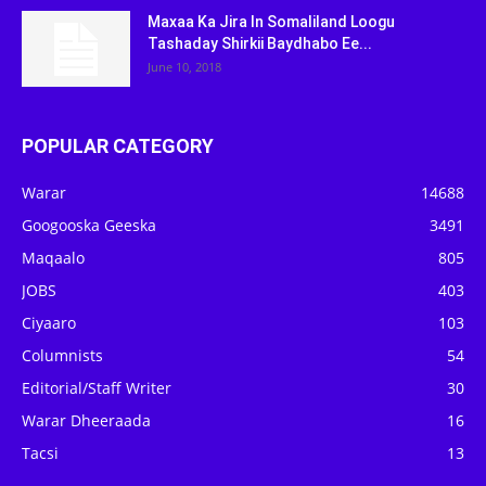
Maxaa Ka Jira In Somaliland Loogu
Tashaday Shirkii Baydhabo Ee...
June 10, 2018
POPULAR CATEGORY
Warar
14688
Googooska Geeska
3491
Maqaalo
805
JOBS
403
Ciyaaro
103
Columnists
54
Editorial/Staff Writer
30
Warar Dheeraada
16
Tacsi
13