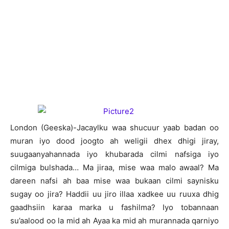
London (Geeska)-Jacaylku waa shucuur yaab badan oo
muran iyo dood joogto ah weligii dhex dhigi jiray,
suugaanyahannada iyo khubarada cilmi nafsiga iyo
cilmiga bulshada… Ma jiraa, mise waa malo awaal? Ma
dareen nafsi ah baa mise waa bukaan cilmi saynisku
sugay oo jira? Haddii uu jiro illaa xadkee uu ruuxa dhig
gaadhsiin karaa marka u fashilma? Iyo tobannaan
su’aalood oo la mid ah Ayaa ka mid ah murannada qarniyo