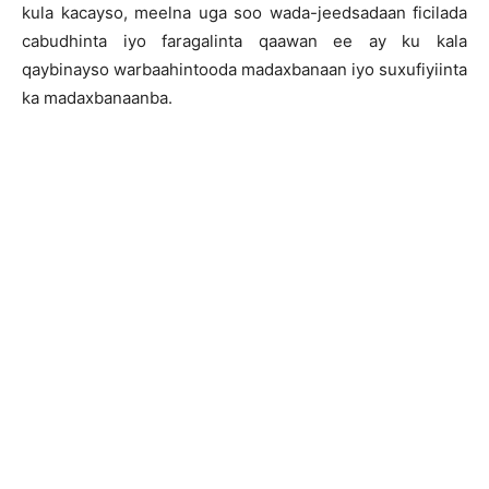
kula kacayso, meelna uga soo wada-jeedsadaan ficilada
cabudhinta iyo faragalinta qaawan ee ay ku kala
qaybinayso warbaahintooda madaxbanaan iyo suxufiyiinta
ka madaxbanaanba.