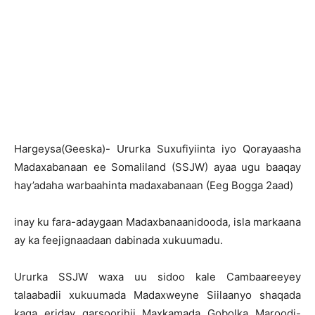
H
argeysa(Geeska)- Ururka Suxufiyiinta iyo Qorayaasha
Madaxabanaan ee Somaliland (SSJW) ayaa ugu baaqay
hay’adaha warbaahinta madaxabanaan (Eeg Bogga 2aad)
inay ku fara-adaygaan Madaxbanaanidooda, isla markaana
ay ka feejignaadaan dabinada xukuumadu.
Ururka SSJW waxa uu sidoo kale Cambaareeyey
talaabadii xukuumada Madaxweyne Siilaanyo shaqada
kaga eriday garsoorihii Maxkamada Gobolka Maroodi-