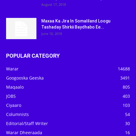
August 17, 2018
Maxaa Ka Jira In Somaliland Loogu
Tashaday Shirkii Baydhabo Ee...
June 10, 2018
POPULAR CATEGORY
Warar
14688
Googooska Geeska
3491
Maqaalo
805
JOBS
403
Ciyaaro
103
Columnists
54
Editorial/Staff Writer
30
Warar Dheeraada
16