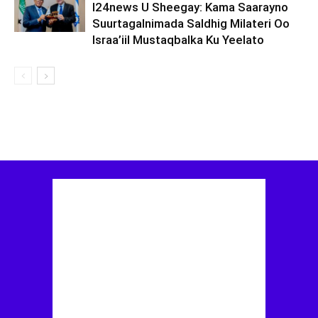
I24news U Sheegay: Kama Saarayno
Suurtagalnimada Saldhig Milateri Oo
Israa’iil Mustaqbalka Ku Yeelato