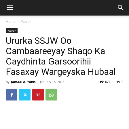
Home
Warar
Warar
Ururka SSJW Oo
Cambaareeyay Shaqo Ka
Caydhinta Garsoorihii
Fasaxay Wargeyska Hubaal
By
Jamaal A. Yonis
-
January 18, 2015
677
0