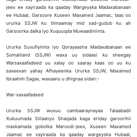
jeex ee xayiraada ka qaaday Wargeyska Madaxabanaan
ee Hubaal, Garsoore Xuseen Maxamed Jaamac, taas oo
ururka SSJW ku tilmaamay mid xad-gudub ku ah
Garsoorka dalka iyo Xuquuqda Muwaadiniinta.
Ururka Suxufiyiinta iyo Qorayaasha Madaxabanaan ee
Somaliland (SSJW) waxa uu sidaasi ku sheegay
Warsaxaafadeed uu xalay oo saaray kaas oo uu ku
saxeexan yahay Afhayeenka Ururka SSJW, Maxamed
Ibraahim Sagax, waxaanu u dhignaa sidan:-
War-saxaafadeed
Ururka SSJW wuxuu cambaaraynayaa Talaabadii
Xukuumada Siilaanyo Shaqada kaga eriday garoorihii
maxkamada gobolka Maroodi-jeex, Xuseen Maxamed
Jaamac ee xayiraada ka qaaday wargeyska Hubaal,