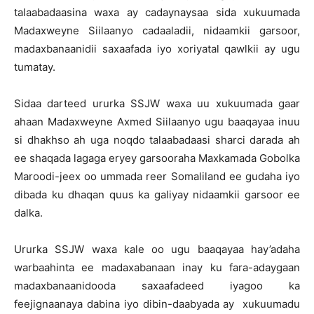
talaabadaasina waxa ay cadaynaysaa sida xukuumada
Madaxweyne Siilaanyo cadaaladii, nidaamkii garsoor,
madaxbanaanidii saxaafada iyo xoriyatal qawlkii ay ugu
tumatay.
Sidaa darteed ururka SSJW waxa uu xukuumada gaar
ahaan Madaxweyne Axmed Siilaanyo ugu baaqayaa inuu
si dhakhso ah uga noqdo talaabadaasi sharci darada ah
ee shaqada lagaga eryey garsooraha Maxkamada Gobolka
Maroodi-jeex oo ummada reer Somaliland ee gudaha iyo
dibada ku dhaqan quus ka galiyay nidaamkii garsoor ee
dalka.
Ururka SSJW waxa kale oo ugu baaqayaa hay’adaha
warbaahinta ee madaxabanaan inay ku fara-adaygaan
madaxbanaanidooda saxaafadeed iyagoo ka
feejignaanaya dabina iyo dibin-daabyada ay xukuumadu