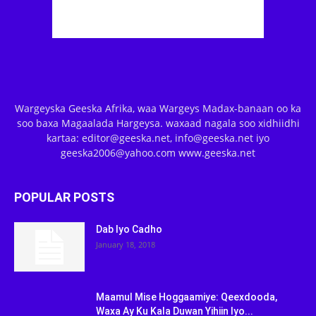
Wargeyska Geeska Afrika, waa Wargeys Madax-banaan oo ka
soo baxa Magaalada Hargeysa. waxaad nagala soo xidhiidhi
kartaa: editor@geeska.net, info@geeska.net iyo
geeska2006@yahoo.com www.geeska.net
POPULAR POSTS
Dab Iyo Cadho
January 18, 2018
Maamul Mise Hoggaamiye: Qeexdooda,
Waxa Ay Ku Kala Duwan Yihiin Iyo...