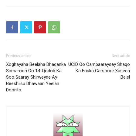
Previous article
Next article
Xoghayaha Beelaha Dhaqanka
UCID Oo Cambaaraysay Shaqo
Samaroon Oo 14-Qodob Ka
Ka Eriska Garsoore Xuseen
Soo Saaray Shirweyne Ay
Belel
Beeshiisu Dhawaan Yeelan
Doonto