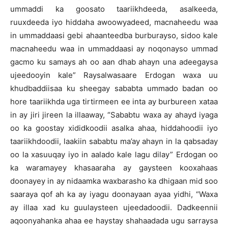
ummaddi ka goosato taariikhdeeda, asalkeeda,
ruuxdeeda iyo hiddaha awoowyadeed, macnaheedu waa
in ummaddaasi gebi ahaanteedba burburayso, sidoo kale
macnaheedu waa in ummaddaasi ay noqonayso ummad
gacmo ku samays ah oo aan dhab ahayn una adeegaysa
ujeedooyin kale” Raysalwasaare Erdogan waxa uu
khudbaddiisaa ku sheegay sababta ummado badan oo
hore taariikhda uga tirtirmeen ee inta ay burbureen xataa
in ay jiri jireen la illaaway, “Sababtu waxa ay ahayd iyaga
oo ka goostay xididkoodii asalka ahaa, hiddahoodii iyo
taariikhdoodii, laakiin sababtu ma’ay ahayn in la qabsaday
oo la xasuuqay iyo in aalado kale lagu dilay” Erdogan oo
ka waramayey khasaaraha ay gaysteen kooxahaas
doonayey in ay nidaamka waxbarasho ka dhigaan mid soo
saaraya qof ah ka ay iyagu doonayaan ayaa yidhi, “Waxa
ay illaa xad ku guulaysteen ujeedadoodii. Dadkeennii
aqoonyahanka ahaa ee haystay shahaadada ugu sarraysa