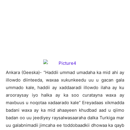
A
nkara (Geeska)- “Haddii ummad umadaha ka mid ahi ay
illowdo diinteeda, waxaa xukunkeedu uu u gacan gala
ummado kale, haddii ay xaddaaradi illowdo ilaha ay ku
arooraysay iyo halka ay ka soo curatayna waxa ay
maxbuus u noqotaa xadaarado kale” Ereyadaas xikmadda
badani waxa ay ka mid ahaayeen khudbad aad u qiimo
badan oo uu jeediyey raysalwasaaraha dalka Turkiga mar
uu galabnimadii jimcaha ee toddobaadkii dhowaa ka qayb