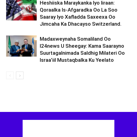
Heshiiska Maraykanka Iyo Iiraan:
Qoraalka Is-Afgaradka Oo La Soo
Saaray Iyo Xafladda Saxeexa Oo
Jimcaha Ka Dhacayso Switzerland.
Madaxweynaha Somaliland Oo
I24news U Sheegay: Kama Saarayno
Suurtagalnimada Saldhig Milateri Oo
Israa’iil Mustaqbalka Ku Yeelato