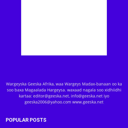
Wargeyska Geeska Afrika, waa Wargeys Madax-banaan oo ka
soo baxa Magaalada Hargeysa. waxaad nagala soo xidhiidhi
kartaa: editor@geeska.net, info@geeska.net iyo
geeska2006@yahoo.com www.geeska.net
POPULAR POSTS