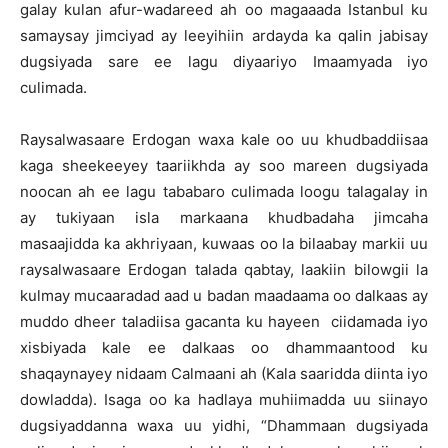
galay kulan afur-wadareed ah oo magaaada Istanbul ku
samaysay jimciyad ay leeyihiin ardayda ka qalin jabisay
dugsiyada sare ee lagu diyaariyo Imaamyada iyo
culimada.
Raysalwasaare Erdogan waxa kale oo uu khudbaddiisaa
kaga sheekeeyey taariikhda ay soo mareen dugsiyada
noocan ah ee lagu tababaro culimada loogu talagalay in
ay tukiyaan isla markaana khudbadaha jimcaha
masaajidda ka akhriyaan, kuwaas oo la bilaabay markii uu
raysalwasaare Erdogan talada qabtay, laakiin bilowgii la
kulmay mucaaradad aad u badan maadaama oo dalkaas ay
muddo dheer taladiisa gacanta ku hayeen ciidamada iyo
xisbiyada kale ee dalkaas oo dhammaantood ku
shaqaynayey nidaam Calmaani ah (Kala saaridda diinta iyo
dowladda). Isaga oo ka hadlaya muhiimadda uu siinayo
dugsiyaddanna waxa uu yidhi, “Dhammaan dugsiyada