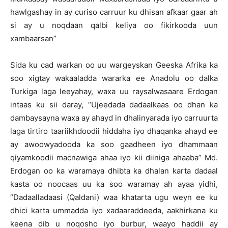
hawlgashay in ay curiso carruur ku dhisan afkaar gaar ah
si ay u noqdaan qalbi keliya oo fikirkooda uun
xambaarsan”
Sida ku cad warkan oo uu wargeyskan Geeska Afrika ka
soo xigtay wakaaladda wararka ee Anadolu oo dalka
Turkiga laga leeyahay, waxa uu raysalwasaare Erdogan
intaas ku sii daray, “Ujeedada dadaalkaas oo dhan ka
dambaysayna waxa ay ahayd in dhalinyarada iyo carruurta
laga tirtiro taariikhdoodii hiddaha iyo dhaqanka ahayd ee
ay awoowyadooda ka soo gaadheen iyo dhammaan
qiyamkoodii macnawiga ahaa iyo kii diiniga ahaaba” Md.
Erdogan oo ka waramaya dhibta ka dhalan karta dadaal
kasta oo noocaas uu ka soo waramay ah ayaa yidhi,
“Dadaalladaasi (Qaldani) waa khatarta ugu weyn ee ku
dhici karta ummadda iyo xadaaraddeeda, aakhirkana ku
keena dib u noqosho iyo burbur, waayo haddii ay