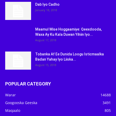
Dab Iyo Cadho
January 18, 2018
Maamul Mise Hoggaamiye: Qeexdooda,
Waxa Ay Ku Kala Duwan Yihiin Iyo...
August 17, 2018
Tobanka Af Ee Dunida Loogu Isticmaalka
Badan Yahay Iyo Liiska...
August 15, 2018
POPULAR CATEGORY
Warar
14688
Googooska Geeska
3491
Maqaalo
805