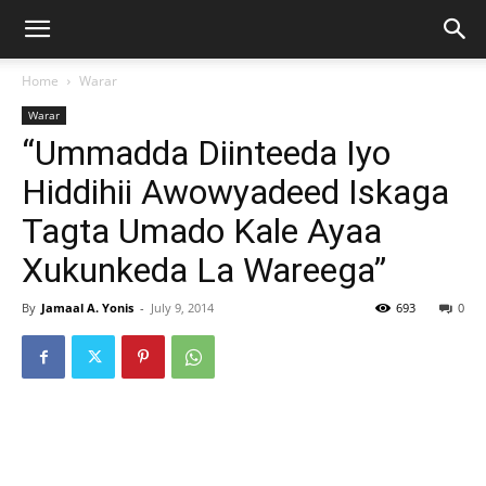
Home
Warar
Warar
“Ummadda Diinteeda Iyo
Hiddihii Awowyadeed Iskaga
Tagta Umado Kale Ayaa
Xukunkeda La Wareega”
By
Jamaal A. Yonis
-
July 9, 2014
693
0