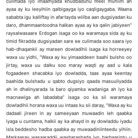
culimada iyo imaamyada khudbaduhu meel muhiim ah
ayaa ay ku leeyihiin qalbigayga iyo caqligaygaba. Waana
sababta igu kalliftay in afartayda wiilba aan dugsiyadan ku
daro, dhammaantoodna halkan ayaa ay ka qalin jabiyeen”
raysalwasaare Erdogan isaga oo ka waramaya sida ay ku
timid fikradda dugsiyadan sare ee culimada soo saara iyo
hab-dhaqankii ay mareen dowladihii isaga ka horreeyey
waxa uu yidhi, “Waxa ay ku yimaaddeen baahi bulsho oo
jirtay, waxa uu dalku soo maray waqti ay aad u kala
fogaadeen shacabka iyo dowladda, taas ayaa keentay
baahida bulshadu u qabto dugsiyo qaada masuuliyadda
ah in dhalinyarada la baro qiyamka wadaniga ah iyo ka
macnawiga ah labadaba” isaga oo ka sii waramaya
dowladihii horana waxa uu intaas ku sii daray, “Waxa ay ku
dadaali jireen in ay sameeyaan muwaadin leh qaabka
iyaga u cuntama, halkii ay ka ahayd in ay dowladdu iyadu
isla beddesho hadba qaabka ay muwaadiniinteedu yihiin.
Markaasay wasaaraddii waxbarashada iyo barbaarintu u