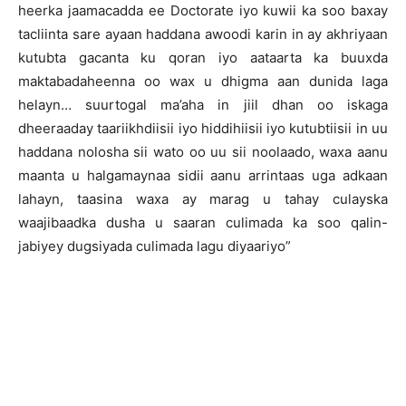
heerka jaamacadda ee Doctorate iyo kuwii ka soo baxay
tacliinta sare ayaan haddana awoodi karin in ay akhriyaan
kutubta gacanta ku qoran iyo aataarta ka buuxda
maktabadaheenna oo wax u dhigma aan dunida laga
helayn… suurtogal ma’aha in jiil dhan oo iskaga
dheeraaday taariikhdiisii iyo hiddihiisii iyo kutubtiisii in uu
haddana nolosha sii wato oo uu sii noolaado, waxa aanu
maanta u halgamaynaa sidii aanu arrintaas uga adkaan
lahayn, taasina waxa ay marag u tahay culayska
waajibaadka dusha u saaran culimada ka soo qalin-
jabiyey dugsiyada culimada lagu diyaariyo”