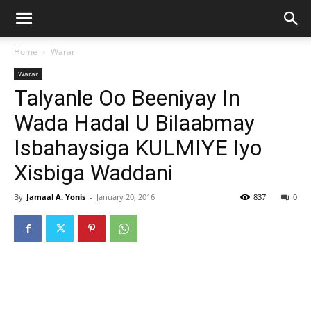
Home
Warar
Warar
Talyanle Oo Beeniyay In
Wada Hadal U Bilaabmay
Isbahaysiga KULMIYE Iyo
Xisbiga Waddani
By
Jamaal A. Yonis
-
January 20, 2016
837
0