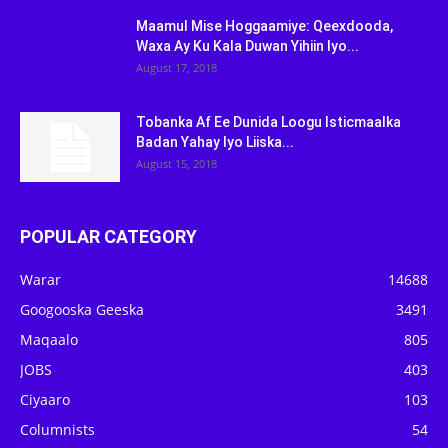
Maamul Mise Hoggaamiye: Qeexdooda,
Waxa Ay Ku Kala Duwan Yihiin Iyo...
August 17, 2018
Tobanka Af Ee Dunida Loogu Isticmaalka
Badan Yahay Iyo Liiska...
August 15, 2018
POPULAR CATEGORY
Warar
14688
Googooska Geeska
3491
Maqaalo
805
JOBS
403
Ciyaaro
103
Columnists
54