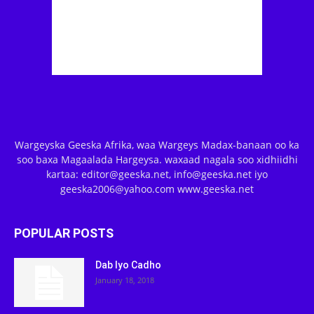
Wargeyska Geeska Afrika, waa Wargeys Madax-banaan oo ka
soo baxa Magaalada Hargeysa. waxaad nagala soo xidhiidhi
kartaa: editor@geeska.net, info@geeska.net iyo
geeska2006@yahoo.com www.geeska.net
POPULAR POSTS
Dab Iyo Cadho
January 18, 2018