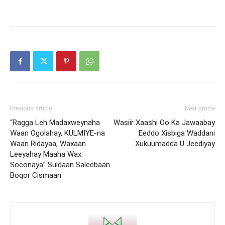
Previous article
Next article
“Ragga Leh Madaxweynaha
Wasiir Xaashi Oo Ka Jawaabay
Waan Ogolahay, KULMIYE-na
Eeddo Xisbiga Waddani
Waan Ridayaa, Waxaan
Xukuumadda U Jeediyay
Leeyahay Maaha Wax
Soconaya” Suldaan Saleebaan
Boqor Cismaan