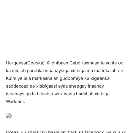
H
argeysa(Geeska)-Xildhibaan Cabdiraxmaan talyanle oo
ka mid ah garabka isbahaysiga xisbiga muxaafidka ah ee
Kulmiye isla markaana ah gudoomiye ku xigeenka
saddexaad ee xisbigaasi ayaa sheegay inaanay
isbahaysigu la bilaabin wax wada hadal ah xisbiga
Waddani.
Qoraal uu shalay ku baahiyay bartiisa facebook, wuxuu ku