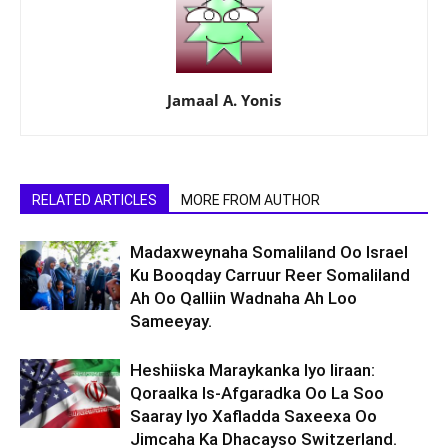
Jamaal A. Yonis
RELATED ARTICLES
MORE FROM AUTHOR
Madaxweynaha Somaliland Oo Israel
Ku Booqday Carruur Reer Somaliland
Ah Oo Qalliin Wadnaha Ah Loo
Sameeyay.
Heshiiska Maraykanka Iyo Iiraan:
Qoraalka Is-Afgaradka Oo La Soo
Saaray Iyo Xafladda Saxeexa Oo
Jimcaha Ka Dhacayso Switzerland.