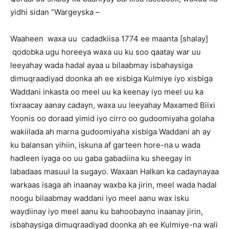
yidhi sidan “Wargeyska –
Waaheen waxa uu cadadkiisa 1774 ee maanta [shalay]
qodobka ugu horeeya waxa uu ku soo qaatay war uu
leeyahay wada hadal ayaa u bilaabmay isbahaysiga
dimuqraadiyad doonka ah ee xisbiga Kulmiye iyo xisbiga
Waddani inkasta oo meel uu ka keenay iyo meel uu ka
tixraacay aanay cadayn, waxa uu leeyahay Maxamed Biixi
Yoonis oo doraad yimid iyo cirro oo gudoomiyaha golaha
wakiilada ah marna gudoomiyaha xisbiga Waddani ah ay
ku balansan yihiin, iskuna af garteen hore-na u wada
hadleen iyaga oo uu gaba gabadiina ku sheegay in
labadaas masuul la sugayo. Waxaan Halkan ka cadaynayaa
warkaas isaga ah inaanay waxba ka jirin, meel wada hadal
noogu bilaabmay waddani iyo meel aanu wax isku
waydiinay iyo meel aanu ku bahoobayno inaanay jirin,
isbahaysiga dimuqraadiyad doonka ah ee Kulmiye-na wali