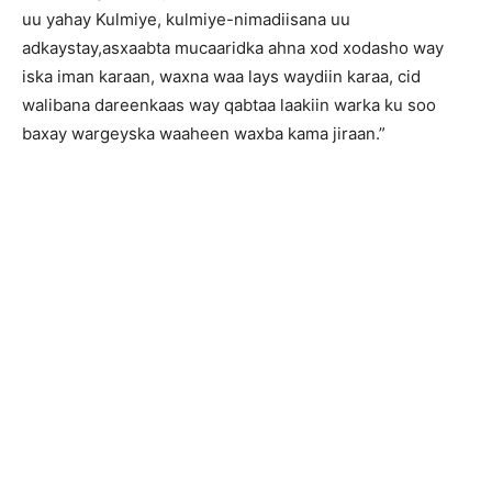
uu yahay Kulmiye, kulmiye-nimadiisana uu
adkaystay,asxaabta mucaaridka ahna xod xodasho way
iska iman karaan, waxna waa lays waydiin karaa, cid
walibana dareenkaas way qabtaa laakiin warka ku soo
baxay wargeyska waaheen waxba kama jiraan.”