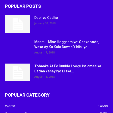
POPULAR POSTS
Dab Iyo Cadho
January 18, 2018
Maamul Mise Hoggaamiye: Qeexdooda,
Waxa Ay Ku Kala Duwan Yihiin Iyo...
August 17, 2018
Tobanka Af Ee Dunida Loogu Isticmaalka
Badan Yahay Iyo Liiska...
August 15, 2018
POPULAR CATEGORY
Warar
14688