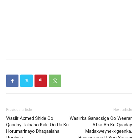
Previous article
Next article
Wasiir Axmed Shide Oo
Wasiirka Ganacsiga Oo Weerar
Qaaday Talaabo Kale Oo Uu Ku
Afka Ah Ku Qaaday
Horumarinayo Dhaqaalaha
Madaxweyne-xigeenka,
Itoobiya
Banaankana U Soo Saaray