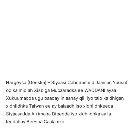
H
argeysa (Geeska) – Siyaasi Cabdirashiid Jaamac Yuusuf
oo ka mid ah Xisbiga Mucaaradka ee WADDANI ayaa
Xukuumadda ugu baaqay in aanay qiil iyo talo ka dhigan
xidhiidhka Taiwan ee ay balaadhiiso xidhiidhkeeda
Siyaasadda Arrimaha Dibedda iyo xidhiidhka ay la
leedahay Beesha Caalamka.