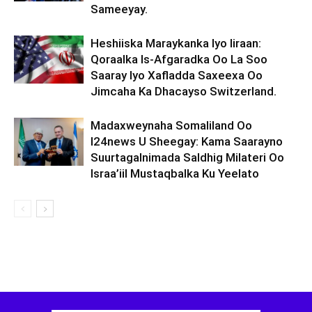
Sameeyay.
Heshiiska Maraykanka Iyo Iiraan:
Qoraalka Is-Afgaradka Oo La Soo
Saaray Iyo Xafladda Saxeexa Oo
Jimcaha Ka Dhacayso Switzerland.
Madaxweynaha Somaliland Oo
I24news U Sheegay: Kama Saarayno
Suurtagalnimada Saldhig Milateri Oo
Israa’iil Mustaqbalka Ku Yeelato