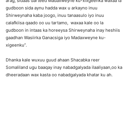
arag, sidaas darteed Madaxweyne ku-xixgeenka waxaa la
gudboon sida aynu hadda wax u arkayno inuu
Shirweynaha kaba joogo, inuu tanaasulo iyo inuu
calafkiisa qaado oo uu tartamo, waxaa kale oo la
gudboon in intaas ka horeeysa Shirweynaha inay heshiis
gaadhan Wasiirka Ganacsiga iyo Madaxweyne ku-
xigeenku”.
Dhanka kale wuxuu guud ahaan Shacabka reer
Somaliland ugu baaqay inay nabadgalyada ilaaliyaan,oo ka
dheeradaan wax kasta oo nabadgalyada khatar ku ah.