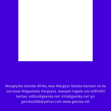
Wargeyska Geeska Afrika, waa Wargeys Madax-banaan oo ka
soo baxa Magaalada Hargeysa. waxaad nagala soo xidhiidhi
kartaa: editor@geeska.net, info@geeska.net iyo
geeska2006@yahoo.com www.geeska.net