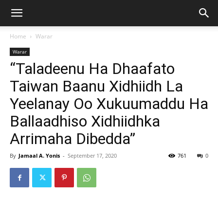
Home
Warar
Warar
“Taladeenu Ha Dhaafato
Taiwan Baanu Xidhiidh La
Yeelanay Oo Xukuumaddu Ha
Ballaadhiso Xidhiidhka
Arrimaha Dibedda”
By
Jamaal A. Yonis
-
September 17, 2020
761
0