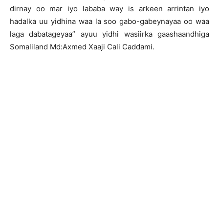
dirnay oo mar iyo lababa way is arkeen arrintan iyo
hadalka uu yidhina waa la soo gabo-gabeynayaa oo waa
laga dabatageyaa” ayuu yidhi wasiirka gaashaandhiga
Somaliland Md:Axmed Xaaji Cali Caddami.