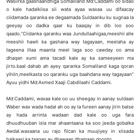
Wasiirka gaashaandhiga Somaliland Md:Caddami oo sidao
o kale hadalkiisa sii wata ayaa waxaa uu difaacay
ciidamada qaranka ee degaamada Suldaanku ku sugnaa la
geeyay oo dadka qaar ku baaqay in dib loo soo
qaado.“Ciidanka qaranku waa Jundullaahigaa,meeshii alle
meeshii hawli ka gashana way tagayaan, meelaha ay
tageena illaa maanta meel laga soo cawday oo ama
dhaqan xumi ama tacadi kale ay ka sameeyeen ma
jirto.baal dahab ah ayey qaranka Somaliland kaga qoran
yihiin,meelkasta oo qaranku uga baahdana way tagayaan”
Ayuu yidhi Md:Axmed Xaaji Cabdilaahi Caddami.
Md:Caddami, waxaa kale oo uu sheegay in aanay suldaan
Waber wax wada hadal ah oo ay la fureen aanay jirin balse
ay hada arrinta wadaan dad kale oo uga fara
dhuudhuuban isla mar ahaantaana ka soo jeeda gobalka
Awdal.waxaana uu rajo fiican ka muujiyey in xiisada
halkaasi ka taagan ay dhawaan dhamaan doonto.