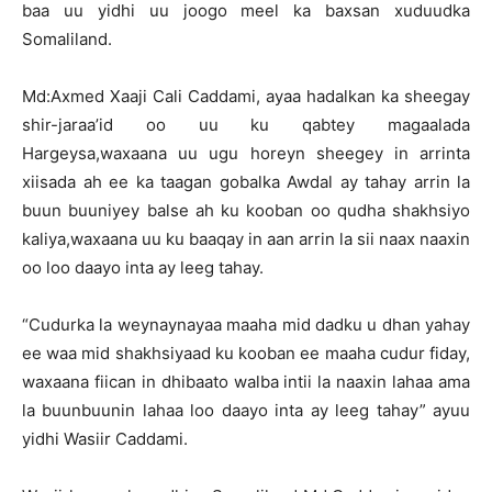
baa uu yidhi uu joogo meel ka baxsan xuduudka
Somaliland.
Md:Axmed Xaaji Cali Caddami, ayaa hadalkan ka sheegay
shir-jaraa’id oo uu ku qabtey magaalada
Hargeysa,waxaana uu ugu horeyn sheegey in arrinta
xiisada ah ee ka taagan gobalka Awdal ay tahay arrin la
buun buuniyey balse ah ku kooban oo qudha shakhsiyo
kaliya,waxaana uu ku baaqay in aan arrin la sii naax naaxin
oo loo daayo inta ay leeg tahay.
“Cudurka la weynaynayaa maaha mid dadku u dhan yahay
ee waa mid shakhsiyaad ku kooban ee maaha cudur fiday,
waxaana fiican in dhibaato walba intii la naaxin lahaa ama
la buunbuunin lahaa loo daayo inta ay leeg tahay” ayuu
yidhi Wasiir Caddami.