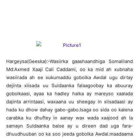
H
argeysa(Geeska):-Wasiirka gaashaandhiga Somaliland
Md:Axmed Xaaji Cali Caddami, oo ka mid ah xubnaha
wasiirada ah ee xukumaddu gobolka Awdal ugu dirtay
dejinta xiisada uu Suldaanka falaagoobay ka abuuray
gobolkaasi, ayaa ka hadley halka ay mareyso xaalada
dajinta arrintaasi, waxaana uu sheegay in xiisadaasi ay
hada ku dhow dahay gabo-gabo.Isaga oo sida oo kalena
carabka ku dhuftey in aanay wax wada xaajood ah la
samayn Suldaanka balse ay u direen dad uga fara-
dhuudhuuban oo ka soo jeeda gobolka Awdal.maadaama