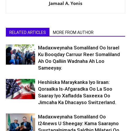
Jamaal A. Yonis
RELATED ARTICLES
MORE FROM AUTHOR
Madaxweynaha Somaliland Oo Israel
Ku Booqday Carruur Reer Somaliland
Ah Oo Qalliin Wadnaha Ah Loo
Sameeyay.
Heshiiska Maraykanka Iyo Iiraan:
Qoraalka Is-Afgaradka Oo La Soo
Saaray Iyo Xafladda Saxeexa Oo
Jimcaha Ka Dhacayso Switzerland.
Madaxweynaha Somaliland Oo
I24news U Sheegay: Kama Saarayno
Suurtagalnimada Saldhig Milateri Oo