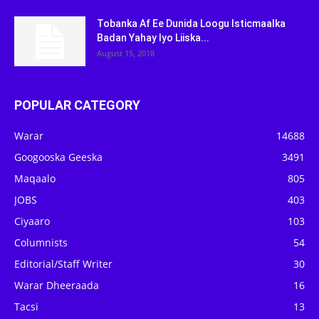
Tobanka Af Ee Dunida Loogu Isticmaalka
Badan Yahay Iyo Liiska...
August 15, 2018
POPULAR CATEGORY
Warar
14688
Googooska Geeska
3491
Maqaalo
805
JOBS
403
Ciyaaro
103
Columnists
54
Editorial/Staff Writer
30
Warar Dheeraada
16
Tacsi
13