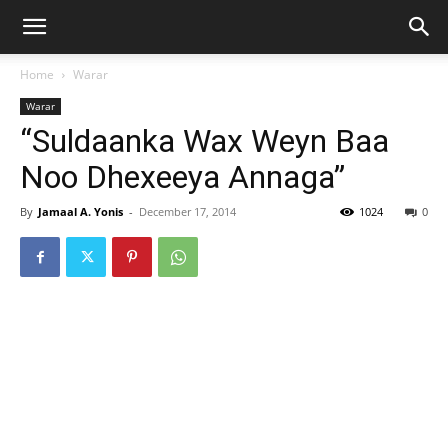
Home
Warar
Warar
“Suldaanka Wax Weyn Baa
Noo Dhexeeya Annaga”
By
Jamaal A. Yonis
-
December 17, 2014
1024
0