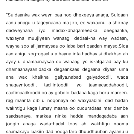
“Suldaanka wax weyn baa noo dhexeeya anaga, Suldaan
aanu anagu u tageynaana ma jiro, ee waxaanu la shirnay
dadweynaha iyo madax-dhaqameedka deegaanka,
waxayna muujiyeen wanaag, dedaal-na way wadaan,
wayna soo af-jarmaysaa oo laba bari qaadan mayso.Sida
aan anigu xog-ogaal u a hayna inta hadhay si dhakhso ah
ayey u dhamaanaysaa oo wanaag iyo is-afgarad bay ku
dhamaanayaan.dadka degaankaas degaana diyaar uma
aha wax khalkhal galiya.nabad galyadoodii, wada
shaqayntoodii, tacliintoodii iyo jaamacaddahoodii,
caafimaadkoodii oo ay gobolo badana kaga horu mareen.
rag maanta dib u noqonaya oo waxyaabihii dad badan
wakhtigu kaga lumay maaha oo cuduradaas mar dambe
saadsanaya, markaa ninka hadda mandaqadaba aan
joogin anaga wada-hadal toos ah wakhtigu nooma
saamaxayo laakiin dad nooga faro dhuudhuuban ayaanu u