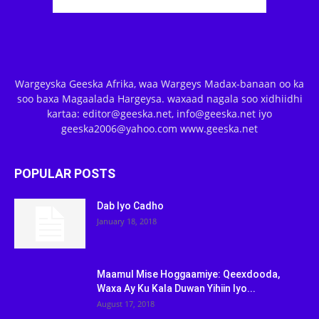
Wargeyska Geeska Afrika, waa Wargeys Madax-banaan oo ka
soo baxa Magaalada Hargeysa. waxaad nagala soo xidhiidhi
kartaa: editor@geeska.net, info@geeska.net iyo
geeska2006@yahoo.com www.geeska.net
POPULAR POSTS
Dab Iyo Cadho
January 18, 2018
Maamul Mise Hoggaamiye: Qeexdooda,
Waxa Ay Ku Kala Duwan Yihiin Iyo...
August 17, 2018