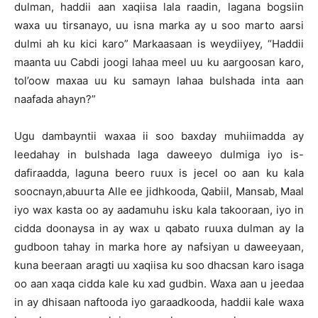
dulman, haddii aan xaqiisa lala raadin, lagana bogsiin
waxa uu tirsanayo, uu isna marka ay u soo marto aarsi
dulmi ah ku kici karo” Markaasaan is weydiiyey, “Haddii
maanta uu Cabdi joogi lahaa meel uu ku aargoosan karo,
tol’oow maxaa uu ku samayn lahaa bulshada inta aan
naafada ahayn?”
Ugu dambayntii waxaa ii soo baxday muhiimadda ay
leedahay in bulshada laga daweeyo dulmiga iyo is-
dafiraadda, laguna beero ruux is jecel oo aan ku kala
soocnayn,abuurta Alle ee jidhkooda, Qabiil, Mansab, Maal
iyo wax kasta oo ay aadamuhu isku kala takooraan, iyo in
cidda doonaysa in ay wax u qabato ruuxa dulman ay la
gudboon tahay in marka hore ay nafsiyan u daweeyaan,
kuna beeraan aragti uu xaqiisa ku soo dhacsan karo isaga
oo aan xaqa cidda kale ku xad gudbin. Waxa aan u jeedaa
in ay dhisaan naftooda iyo garaadkooda, haddii kale waxa