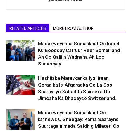
RELATED ARTICLES
MORE FROM AUTHOR
Madaxweynaha Somaliland Oo Israel
Ku Booqday Carruur Reer Somaliland
Ah Oo Qalliin Wadnaha Ah Loo
Sameeyay.
Heshiiska Maraykanka Iyo Iiraan:
Qoraalka Is-Afgaradka Oo La Soo
Saaray Iyo Xafladda Saxeexa Oo
Jimcaha Ka Dhacayso Switzerland.
Madaxweynaha Somaliland Oo
I24news U Sheegay: Kama Saarayno
Suurtagalnimada Saldhig Milateri Oo