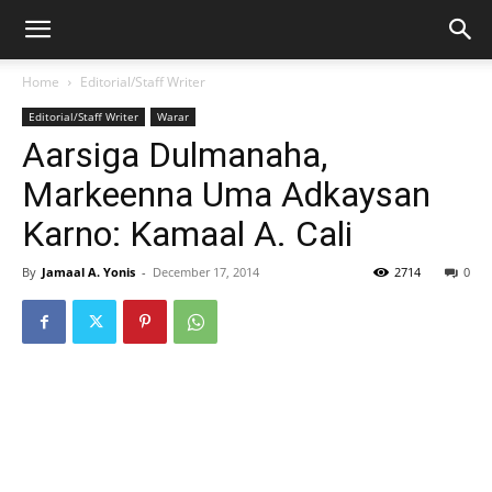
Home
Editorial/Staff Writer
Editorial/Staff Writer
Warar
Aarsiga Dulmanaha,
Markeenna Uma Adkaysan
Karno: Kamaal A. Cali
By
Jamaal A. Yonis
-
December 17, 2014
2714
0