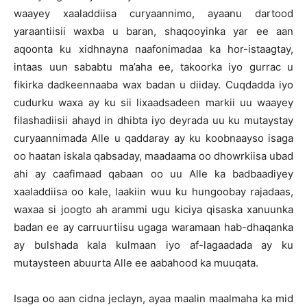
waayey xaaladdiisa curyaannimo, ayaanu dartood
yaraantiisii waxba u baran, shaqooyinka yar ee aan
aqoonta ku xidhnayna naafonimadaa ka hor-istaagtay,
intaas uun sababtu ma’aha ee, takoorka iyo gurrac u
fikirka dadkeennaaba wax badan u diiday. Cuqdadda iyo
cudurku waxa ay ku sii lixaadsadeen markii uu waayey
filashadiisii ahayd in dhibta iyo deyrada uu ku mutaystay
curyaannimada Alle u qaddaray ay ku koobnaayso isaga
oo haatan iskala qabsaday, maadaama oo dhowrkiisa ubad
ahi ay caafimaad qabaan oo uu Alle ka badbaadiyey
xaaladdiisa oo kale, laakiin wuu ku hungoobay rajadaas,
waxaa si joogto ah arammi ugu kiciya qisaska xanuunka
badan ee ay carruurtiisu ugaga waramaan hab-dhaqanka
ay bulshada kala kulmaan iyo af-lagaadada ay ku
mutaysteen abuurta Alle ee aabahood ka muuqata.
Isaga oo aan cidna jeclayn, ayaa maalin maalmaha ka mid