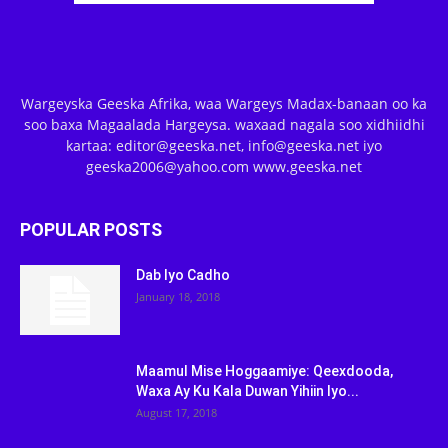
Wargeyska Geeska Afrika, waa Wargeys Madax-banaan oo ka
soo baxa Magaalada Hargeysa. waxaad nagala soo xidhiidhi
kartaa: editor@geeska.net, info@geeska.net iyo
geeska2006@yahoo.com www.geeska.net
POPULAR POSTS
Dab Iyo Cadho
January 18, 2018
Maamul Mise Hoggaamiye: Qeexdooda,
Waxa Ay Ku Kala Duwan Yihiin Iyo...
August 17, 2018