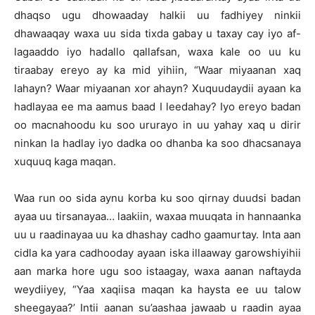
dhaqso ugu dhowaaday halkii uu fadhiyey ninkii
dhawaaqay waxa uu sida tixda gabay u taxay cay iyo af-
lagaaddo iyo hadallo qallafsan, waxa kale oo uu ku
tiraabay ereyo ay ka mid yihiin, “Waar miyaanan xaq
lahayn? Waar miyaanan xor ahayn? Xuquudaydii ayaan ka
hadlayaa ee ma aamus baad I leedahay? Iyo ereyo badan
oo macnahoodu ku soo ururayo in uu yahay xaq u dirir
ninkan la hadlay iyo dadka oo dhanba ka soo dhacsanaya
xuquuq kaga maqan.
Waa run oo sida aynu korba ku soo qirnay duudsi badan
ayaa uu tirsanayaa… laakiin, waxaa muuqata in hannaanka
uu u raadinayaa uu ka dhashay cadho gaamurtay. Inta aan
cidla ka yara cadhooday ayaan iska illaaway garowshiyihii
aan marka hore ugu soo istaagay, waxa aanan naftayda
weydiiyey, “Yaa xaqiisa maqan ka haysta ee uu talow
sheegayaa?’ Intii aanan su’aashaa jawaab u raadin ayaa