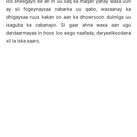
loo sheegayo ee ah in uu xaq ka maqan yahay waxa uun
ay sii fogeynaysaa nabarka uu qabo, waxaanay ka
dhigaysaa ruux kakan oo aan ka dhowrsoon dulmiga uu
isaguba ka cabanayo. Si gaar ahna waxa aan ugu
dardaarmayaa in hoos loo eego naafada, daryeelkoodana
xil la iska saaro.