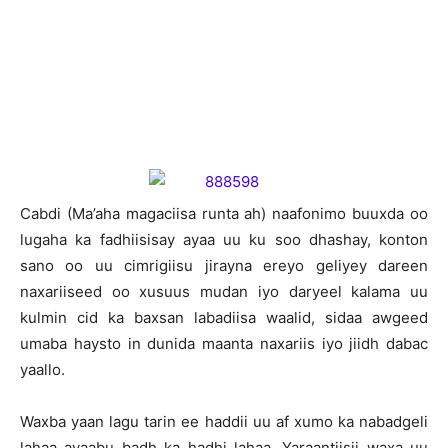
Cabdi (Ma’aha magaciisa runta ah) naafonimo buuxda oo
lugaha ka fadhiisisay ayaa uu ku soo dhashay, konton
sano oo uu cimrigiisu jirayna ereyo geliyey dareen
naxariiseed oo xusuus mudan iyo daryeel kalama uu
kulmin cid ka baxsan labadiisa waalid, sidaa awgeed
umaba haysto in dunida maanta naxariis iyo jiidh dabac
yaallo.
Waxba yaan lagu tarin ee haddii uu af xumo ka nabadgeli
lahaa ayaabu badh ka hadhi lahaa. Yaraantiisii waxa uu