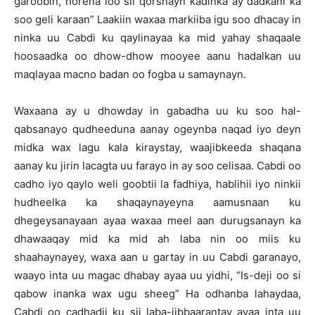
garoobin, horena loo sii qorshayn kadinka ay dadkani ka
soo geli karaan” Laakiin waxaa markiiba igu soo dhacay in
ninka uu Cabdi ku qaylinayaa ka mid yahay shaqaale
hoosaadka oo dhow-dhow mooyee aanu hadalkan uu
maqlayaa macno badan oo fogba u samaynayn.
Waxaana ay u dhowday in gabadha uu ku soo hal-
qabsanayo qudheeduna aanay ogeynba naqad iyo deyn
midka wax lagu kala kiraystay, waajibkeeda shaqana
aanay ku jirin lacagta uu farayo in ay soo celisaa. Cabdi oo
cadho iyo qaylo weli goobtii la fadhiya, hablihii iyo ninkii
hudheelka ka shaqaynayeyna aamusnaan ku
dhegeysanayaan ayaa waxaa meel aan durugsanayn ka
dhawaaqay mid ka mid ah laba nin oo miis ku
shaahaynayey, waxa aan u gartay in uu Cabdi garanayo,
waayo inta uu magac dhabay ayaa uu yidhi, “Is-deji oo si
qabow inanka wax ugu sheeg” Ha odhanba lahaydaa,
Cabdi oo cadhadii ku sii laba-jibbaarantay ayaa inta uu