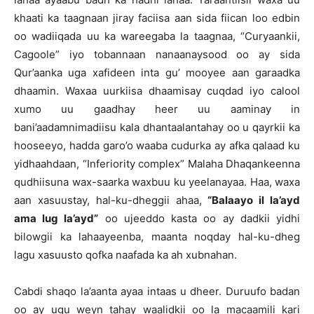
khaati ka taagnaan jiray faciisa aan sida fiican loo edbin
oo wadiiqada uu ka wareegaba la taagnaa, “Curyaankii,
Cagoole” iyo tobannaan nanaanaysood oo ay sida
Qur’aanka uga xafideen inta gu’ mooyee aan garaadka
dhaamin. Waxaa uurkiisa dhaamisay cuqdad iyo calool
xumo uu gaadhay heer uu aaminay in
bani’aadamnimadiisu kala dhantaalantahay oo u qayrkii ka
hooseeyo, hadda garo’o waaba cudurka ay afka qalaad ku
yidhaahdaan, “Inferiority complex” Malaha Dhaqankeenna
qudhiisuna wax-saarka waxbuu ku yeelanayaa. Haa, waxa
aan xasuustay, hal-ku-dheggii ahaa,
“Balaayo il la’ayd
ama lug la’ayd”
oo ujeeddo kasta oo ay dadkii yidhi
bilowgii ka lahaayeenba, maanta noqday hal-ku-dheg
lagu xasuusto qofka naafada ka ah xubnahan.
Cabdi shaqo la’aanta ayaa intaas u dheer. Duruufo badan
oo ay ugu weyn tahay waalidkii oo la macaamili kari