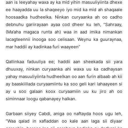
aan is leeyahay waxa ay ka mid yihin masuuliyiinta dhexe
ee haayadda uu la shaqeeyo iyo mid ka mid ah shaqaale
hoosaadka hudheelka. Ninkan curyaanka ah oo cadho
debnuhu gariirayaan ayaa cod dheer ku leh, “Sahraay,
(Ma’aha magaca runta ah) waa in aad imika nimankan
lacagteennii inooga soo celisaan. Weynu ka guuraynaa,
mar haddii ay kadinkaa furi waayeen”
Qallinkaa faduuliya ee; haddii aan sheekada sii yara
dhuuxay, ninkan curyaanka ahi waxa uu ka cadhaysan
yahay masuuliyiinta hudheelkan oo aan furin albaab ah kii
ay baaskiillada curyaamiintu ka soo geli kari lahaayeen si
ay u soo galaan koox curyaamiin uu ku jiro ah oo
siminnaar loogu qabanayey halkan.
Garbaan siiyey Cabdi, aniga oo naftayda hoos ugu leh,
“Waa qalad in xafladdan oo kale aan laga sii diyaar