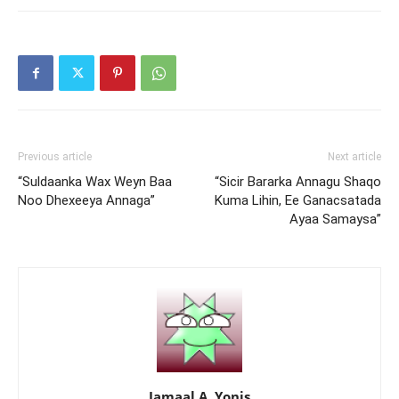
Previous article
Next article
“Suldaanka Wax Weyn Baa
“Sicir Bararka Annagu Shaqo
Noo Dhexeeya Annaga”
Kuma Lihin, Ee Ganacsatada
Ayaa Samaysa”
Jamaal A. Yonis