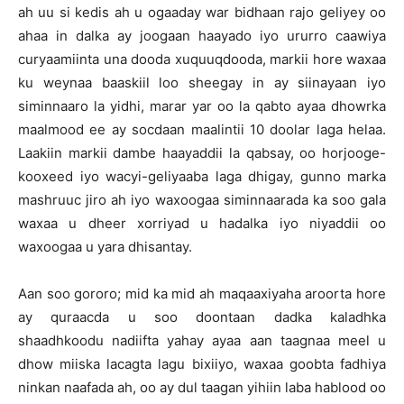
ah uu si kedis ah u ogaaday war bidhaan rajo geliyey oo
ahaa in dalka ay joogaan haayado iyo ururro caawiya
curyaamiinta una dooda xuquuqdooda, markii hore waxaa
ku weynaa baaskiil loo sheegay in ay siinayaan iyo
siminnaaro la yidhi, marar yar oo la qabto ayaa dhowrka
maalmood ee ay socdaan maalintii 10 doolar laga helaa.
Laakiin markii dambe haayaddii la qabsay, oo horjooge-
kooxeed iyo wacyi-geliyaaba laga dhigay, gunno marka
mashruuc jiro ah iyo waxoogaa siminnaarada ka soo gala
waxaa u dheer xorriyad u hadalka iyo niyaddii oo
waxoogaa u yara dhisantay.
Aan soo gororo; mid ka mid ah maqaaxiyaha aroorta hore
ay quraacda u soo doontaan dadka kaladhka
shaadhkoodu nadiifta yahay ayaa aan taagnaa meel u
dhow miiska lacagta lagu bixiiyo, waxaa goobta fadhiya
ninkan naafada ah, oo ay dul taagan yihiin laba hablood oo