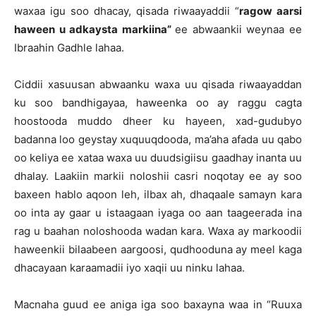
waxaa igu soo dhacay, qisada riwaayaddii “
ragow aarsi
haween u adkaysta markiina”
ee abwaankii weynaa ee
Ibraahin Gadhle lahaa.
Ciddii xasuusan abwaanku waxa uu qisada riwaayaddan
ku soo bandhigayaa, haweenka oo ay raggu cagta
hoostooda muddo dheer ku hayeen, xad-gudubyo
badanna loo geystay xuquuqdooda, ma’aha afada uu qabo
oo keliya ee xataa waxa uu duudsigiisu gaadhay inanta uu
dhalay. Laakiin markii noloshii casri noqotay ee ay soo
baxeen hablo aqoon leh, ilbax ah, dhaqaale samayn kara
oo inta ay gaar u istaagaan iyaga oo aan taageerada ina
rag u baahan noloshooda wadan kara. Waxa ay markoodii
haweenkii bilaabeen aargoosi, qudhooduna ay meel kaga
dhacayaan karaamadii iyo xaqii uu ninku lahaa.
Macnaha guud ee aniga iga soo baxayna waa in “Ruuxa