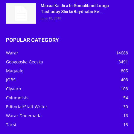
Maxaa Ka Jira In Somaliland Loogu
Tashaday Shirkii Baydhabo Ee...
June 10, 2018
POPULAR CATEGORY
Warar
14688
Googooska Geeska
3491
Maqaalo
805
JOBS
403
Ciyaaro
103
Columnists
54
Editorial/Staff Writer
30
Warar Dheeraada
16
Tacsi
13