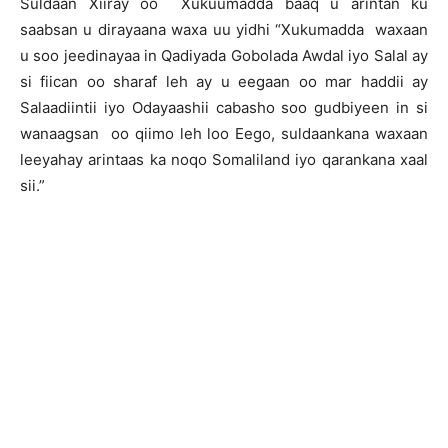
Suldaan Xiiray oo Xukuumadda baaq u arintan ku
saabsan u dirayaana waxa uu yidhi “Xukumadda waxaan
u soo jeedinayaa in Qadiyada Gobolada Awdal iyo Salal ay
si fiican oo sharaf leh ay u eegaan oo mar haddii ay
Salaadiintii iyo Odayaashii cabasho soo gudbiyeen in si
wanaagsan oo qiimo leh loo Eego, suldaankana waxaan
leeyahay arintaas ka noqo Somaliland iyo qarankana xaal
sii.”