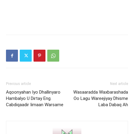
Previous article
Next article
Aqoonyahan Iyo Dhallinyaro
Wasaaradda Waxbarashada
Hambalyo U Dirtay Eng.
Oo Lagu Wareejiyay Dhisme
Cabdiqaadir Iimaan Warsame
Laba Dabaq Ah