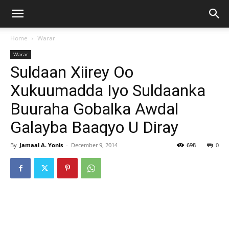
Home
Warar
Warar
Suldaan Xiirey Oo
Xukuumadda Iyo Suldaanka
Buuraha Gobalka Awdal
Galayba Baaqyo U Diray
By
Jamaal A. Yonis
-
December 9, 2014
698
0