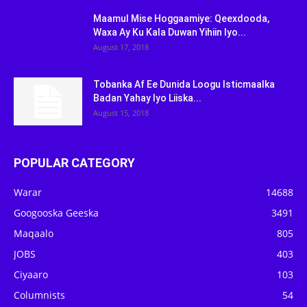
Maamul Mise Hoggaamiye: Qeexdooda,
Waxa Ay Ku Kala Duwan Yihiin Iyo...
August 17, 2018
Tobanka Af Ee Dunida Loogu Isticmaalka
Badan Yahay Iyo Liiska...
August 15, 2018
POPULAR CATEGORY
Warar
14688
Googooska Geeska
3491
Maqaalo
805
JOBS
403
Ciyaaro
103
Columnists
54