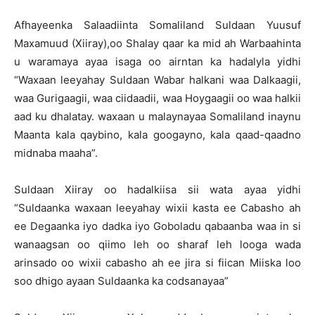
Afhayeenka Salaadiinta Somaliland Suldaan Yuusuf
Maxamuud (Xiiray),oo Shalay qaar ka mid ah Warbaahinta
u waramaya ayaa isaga oo airntan ka hadalyla yidhi
“Waxaan leeyahay Suldaan Wabar halkani waa Dalkaagii,
waa Gurigaagii, waa ciidaadii, waa Hoygaagii oo waa halkii
aad ku dhalatay. waxaan u malaynayaa Somaliland inaynu
Maanta kala qaybino, kala googayno, kala qaad-qaadno
midnaba maaha”.
Suldaan Xiiray oo hadalkiisa sii wata ayaa yidhi
“Suldaanka waxaan leeyahay wixii kasta ee Cabasho ah
ee Degaanka iyo dadka iyo Goboladu qabaanba waa in si
wanaagsan oo qiimo leh oo sharaf leh looga wada
arinsado oo wixii cabasho ah ee jira si fiican Miiska loo
soo dhigo ayaan Suldaanka ka codsanayaa”