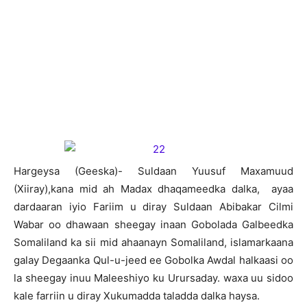
H
argeysa (Geeska)- Suldaan Yuusuf Maxamuud
(Xiiray),kana mid ah Madax dhaqameedka dalka, ayaa
dardaaran iyio Fariim u diray Suldaan Abibakar Cilmi
Wabar oo dhawaan sheegay inaan Gobolada Galbeedka
Somaliland ka sii mid ahaanayn Somaliland, islamarkaana
galay Degaanka Qul-u-jeed ee Gobolka Awdal halkaasi oo
la sheegay inuu Maleeshiyo ku Urursaday. waxa uu sidoo
kale farriin u diray Xukumadda taladda dalka haysa.