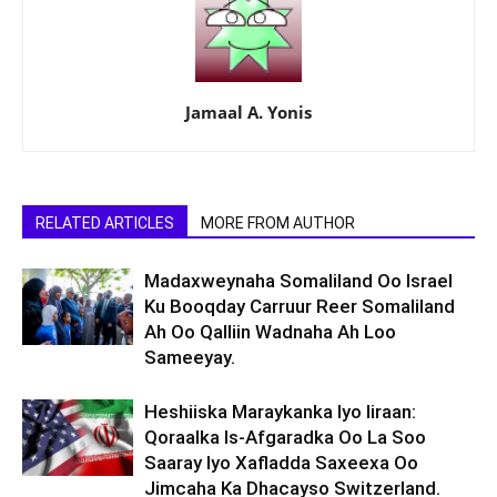
Jamaal A. Yonis
RELATED ARTICLES
MORE FROM AUTHOR
Madaxweynaha Somaliland Oo Israel
Ku Booqday Carruur Reer Somaliland
Ah Oo Qalliin Wadnaha Ah Loo
Sameeyay.
Heshiiska Maraykanka Iyo Iiraan:
Qoraalka Is-Afgaradka Oo La Soo
Saaray Iyo Xafladda Saxeexa Oo
Jimcaha Ka Dhacayso Switzerland.