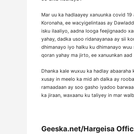
Mar uu ka hadlaayey xanuunka covid 19 
Koronaha, ee wacyigelintaas ay Dawladdu
isku ilaaliyo, aadna looga feejignaado 
yahay, dadka usoo ridanayanaa ay sii k
dhimanayo iyo halku ku dhimanayo wuu sii
qoran yahay ma jirto, ee xanuunkan aad a
Dhanka kale wuxuu ka hadlay abaaraha k
xusay in meelo ka mid ah dalka ay roob
ramaadaan ay soo gasho iyadoo barwaaqo
ka jiraan, waxaanu ku taliyey in mar wal
Geeska.net/Hargeisa Offi