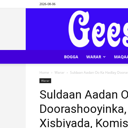
2026-08-06
BOGGA
WARAR
MAQA
Home
Warar
Suldaan Aadan Oo Ka Hadlay Doorash
Warar
Suldaan Aadan O
Doorashooyinka,
Xisbiyada, Komi