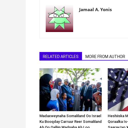
Jamaal A. Yonis
RELATED ARTICLES
MORE FROM AUTHOR
Madaxweynaha Somaliland Oo Israel
Heshiiska M
Ku Booqday Carruur Reer Somaliland
Qoraalka I
Ah Oo Qalliin Wadnaha Ah Loo
Saaray Iyo 