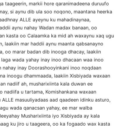
ga taageerin, markii hore qaranimadeena duruufo
ay, si aynu dib ula soo noqono, maantana heerka
aadhnay ALLE ayeynu ku mahadinaynaa,
haddii aynu nahay Wadan madax banaan, oo
dan kasta oo Calaamka ka mid ah waxaynu xaq ugu
, laakiin mar haddii aynu maanta qabsanayno
, oo marar badan dib inooga dhacay, laakiin
 laga wada yahay inay inoo dhacaan waa inoo
n nahay inay Doorashooyinkani inoo noqdaan
rna inoogu dhammaada, laakiin Xisbiyada waxaan
n nadiif ah, musharixiinta kala duwan ee
oo nadiifa u tartama, Komishankana waxaan
 ALLE masuuliyadaas aad qaadeen idinku asturo,
o lagu wada qanacsan yahay, ee mar walba
eyahay Musharixiinta iyo Xisbiyada ay kala
aag ku jiro u taageera, oo ka fogaado wax kasta