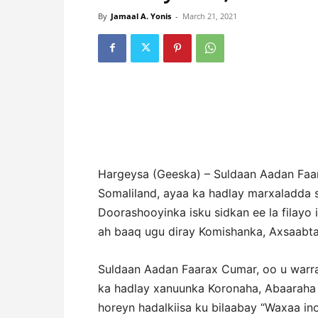
By
Jamaal A. Yonis
-
March 21, 2021
Hargeysa (Geeska) – Suldaan Aadan Fa
Somaliland, ayaa ka hadlay marxaladda 
Doorashooyinka isku sidkan ee la filayo
ah baaq ugu diray Komishanka, Axsaabt
Suldaan Aadan Faarax Cumar, oo u war
ka hadlay xanuunka Koronaha, Abaaraha 
horeyn hadalkiisa ku bilaabay “Waxaa in