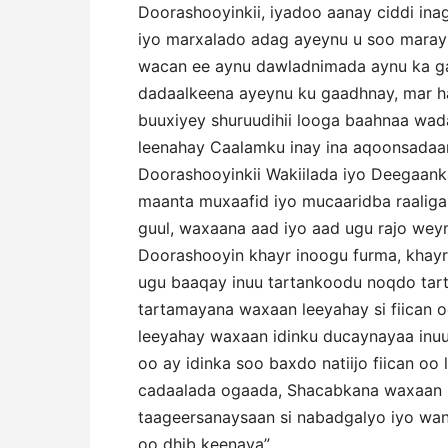
Doorashooyinkii, iyadoo aanay ciddi ina
iyo marxalado adag ayeynu u soo marayn
wacan ee aynu dawladnimada aynu ka g
dadaalkeena ayeynu ku gaadhnay, mar 
buuxiyey shuruudihii looga baahnaa wa
leenahay Caalamku inay ina aqoonsadaan
Doorashooyinkii Wakiilada iyo Deegaanka
maanta muxaafid iyo mucaaridba raaliga
guul, waxaana aad iyo aad ugu rajo wey
Doorashooyin khayr inoogu furma, khay
ugu baaqay inuu tartankoodu noqdo tarta
tartamayana waxaan leeyahay si fiican 
leeyahay waxaan idinku ducaynayaa inuu
oo ay idinka soo baxdo natiijo fiican o
cadaalada ogaada, Shacabkana waxaan le
taageersanaysaan si nabadgalyo iyo wan
oo dhib keenaya”.