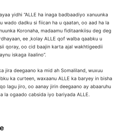
ayaa yidhi “ALLE ha inaga badbaadiyo xanuunka
 wado dadku si fiican ha u qaatan, oo aad ha la
xanuunka Koronaha, madaamu fiditaankiisu deg deg
ordhayaan, ee ,kolay ALLE qof walba qaabku u
 qoray, oo cid baajin karta ajal wakhtigeedii
ynu iskaga ilaalino”.
a jira deegaano ka mid ah Somaliland, wuxuu
abku ka curteen, waxaanu ALLE ka baryey in bisha
 lagu jiro, oo aanay jirin deegaano ay abaaruhu
ba la ogaado cabsida iyo bariyada ALLE.
ce