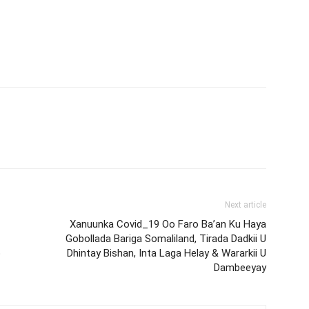
Next article
Xanuunka Covid_19 Oo Faro Ba’an Ku Haya
Gobollada Bariga Somaliland, Tirada Dadkii U
o
Dhintay Bishan, Inta Laga Helay & Wararkii U
Dambeeyay