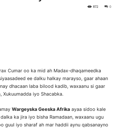
872
0
Newspaper
arax Cumar oo ka mid ah Madax-dhaqameedka
siyaasadeed ee dalku halkay marayso, gaar ahaan
 inay dhacaan laba bilood kadib, waxaanu si gaar
a, Xukuumadda iyo Shacabka.
ramay
Wargeyska Geeska Afrika
ayaa sidoo kale
dalka ka jira iyo bisha Ramadaan, waxaanu ugu
oo guul iyo sharaf ah mar haddii aynu qabsanayno