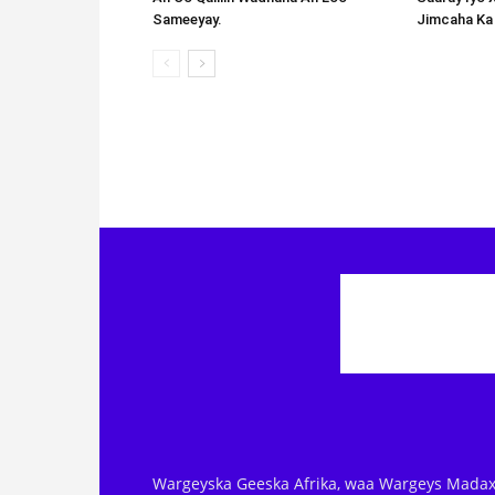
Sameeyay.
Jimcaha Ka
Wargeyska Geeska Afrika, waa Wargeys Madax