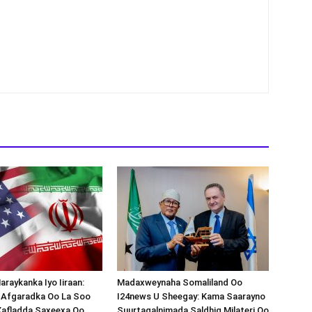
araykanka Iyo Iiraan:
Madaxweynaha Somaliland Oo
s-Afgaradka Oo La Soo
I24news U Sheegay: Kama Saarayno
Xafladda Saxeexa Oo
Suurtagalnimada Saldhig Milateri Oo