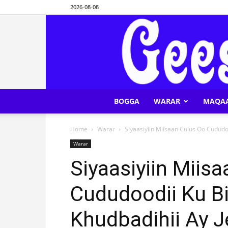
2026-08-08
BOGGA
WARAR
MAQA
Home
Warar
Siyaasiyiin Miisaan Culus Oo Cududo
Warar
Siyaasiyiin Miis
Cududoodii Ku Bi
Khudbadihii Ay 