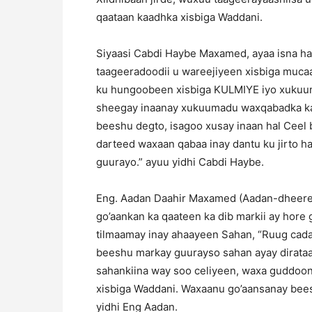
qaataan kaadhka xisbiga Waddani.
Siyaasi Cabdi Haybe Maxamed, ayaa isna ha
taageeradoodii u wareejiyeen xisbiga mucaa
ku hungoobeen xisbiga KULMIYE iyo xuku
sheegay inaanay xukuumadu waxqabadka ka 
beeshu degto, isagoo xusay inaan hal Ceel
darteed waxaan qabaa inay dantu ku jirto h
guurayo.” ayuu yidhi Cabdi Haybe.
Eng. Aadan Daahir Maxamed (Aadan-dheere) 
go’aankan ka qaateen ka dib markii ay hore
tilmaamay inay ahaayeen Sahan, “Ruug cada
beeshu markay guurayso sahan ayay dirataa,
sahankiina way soo celiyeen, waxa guddoon
xisbiga Waddani. Waxaanu go’aansanay bees
yidhi Eng Aadan.