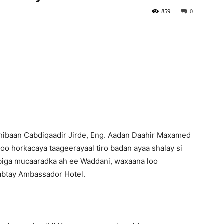
859
0
Newspaper
dhibaan Cabdiqaadir Jirde, Eng. Aadan Daahir Maxamed
o horkacaya taageerayaal tiro badan ayaa shalay si
sbiga mucaaradka ah ee Waddani, waxaana loo
abtay Ambassador Hotel.