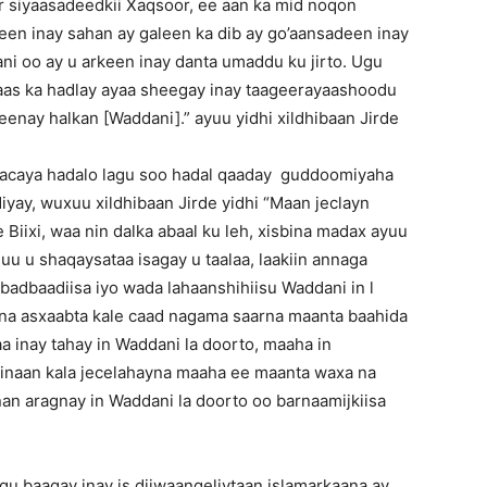
r siyaasadeedkii Xaqsoor, ee aan ka mid noqon
een inay sahan ay galeen ka dib ay go’aansadeen inay
i oo ay u arkeen inay danta umaddu ku jirto. Ugu
kaas ka hadlay ayaa sheegay inay taageerayaashoodu
enay halkan [Waddani].” ayuu yidhi xildhibaan Jirde
xraacaya hadalo lagu soo hadal qaaday guddoomiyaha
yay, wuxuu xildhibaan Jirde yidhi “Maan jeclayn
Biixi, waa nin dalka abaal ku leh, xisbina madax ayuu
u u shaqaysataa isagay u taalaa, laakiin annaga
adbaadiisa iyo wada lahaanshihiisu Waddani in l
ayna asxaabta kale caad nagama saarna maanta baahida
aa inay tahay in Waddani la doorto, maaha in
 inaan kala jecelahayna maaha ee maanta waxa na
nan aragnay in Waddani la doorto oo barnaamijkiisa
gu baaqay inay is diiwaangeliytaan islamarkaana ay