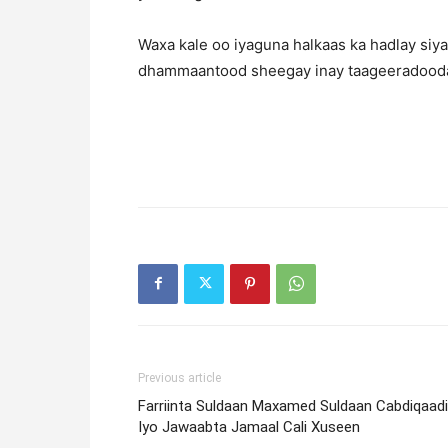
Waxa kale oo iyaguna halkaas ka hadlay siya
dhammaantood sheegay inay taageeradooda
Previous article
Farriinta Suldaan Maxamed Suldaan Cabdiqaadi
Iyo Jawaabta Jamaal Cali Xuseen