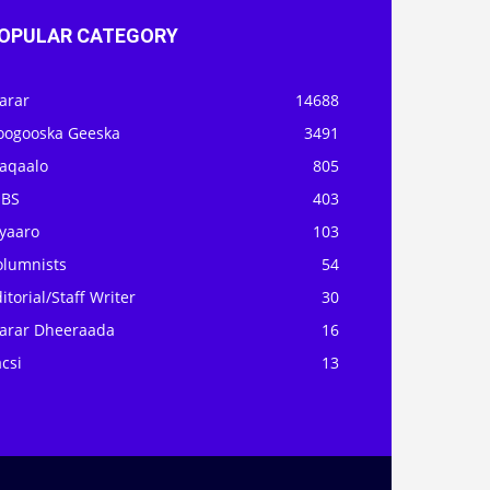
OPULAR CATEGORY
arar
14688
oogooska Geeska
3491
aqaalo
805
OBS
403
iyaaro
103
olumnists
54
itorial/Staff Writer
30
arar Dheeraada
16
csi
13