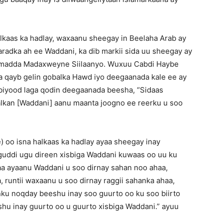
lkaas ka hadlay, waxaanu sheegay in Beelaha Arab ay
radka ah ee Waddani, ka dib markii sida uu sheegay ay
umadda Madaxweyne Siilaanyo. Wuxuu Cabdi Haybe
qayb gelin gobalka Hawd iyo deegaanada kale ee ay
 biyood laga qodin deegaanada beesha, “Sidaas
alkan [Waddani] aanu maanta joogno ee reerku u soo
oo isna halkaas ka hadlay ayaa sheegay inay
 guddi ugu direen xisbiga Waddani kuwaas oo uu ku
a ayaanu Waddani u soo dirnay sahan noo ahaa,
 runtii waxaanu u soo dirnay raggii sahanka ahaa,
ku noqday beeshu inay soo guurto oo ku soo biirto
hu inay guurto oo u guurto xisbiga Waddani.” ayuu