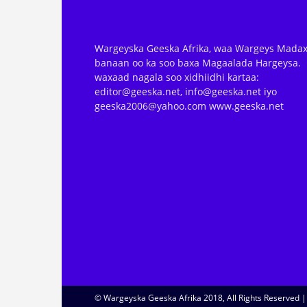
Wargeyska Geeska Afrika, waa Wargeys Madax
banaan oo ka soo baxa Magaalada Hargeysa.
waxaad nagala soo xidhiidhi kartaa:
editor@geeska.net, info@geeska.net iyo
geeska2006@yahoo.com www.geeska.net
© Wargeyska Geeska Afrika 2018, All Rights Reserved 