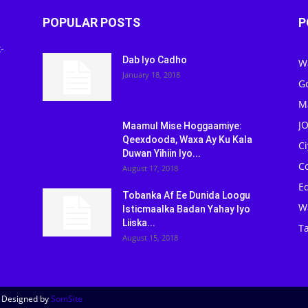
POPULAR POSTS
P
-
Dab Iyo Cadho
W
January 18, 2018
G
M
J
Maamul Mise Hoggaamiye:
Qeexdooda, Waxa Ay Ku Kala
C
Duwan Yihiin Iyo...
C
August 17, 2018
Ed
Tobanka Af Ee Dunida Loogu
W
Isticmaalka Badan Yahay Iyo
Liiska...
Ta
August 15, 2018
| Designed by
SomSite