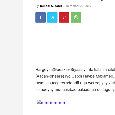
By
Jamaal A. Yonis
-
December 27, 2015
Hargeysa(Geeska)-Siyaasiyiinta kala ah xil
(Aadan-dheere) iyo Cabdi Haybe Maxamed, o
rasmi ah taageeradoodii ugu wareejiyay xi
sameeyay munaasibad balaadhan oo lagu q