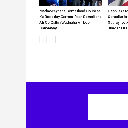
Madaxweynaha Somaliland Oo Israel
Heshiiska M
Ku Booqday Carruur Reer Somaliland
Qoraalka I
Ah Oo Qalliin Wadnaha Ah Loo
Saaray Iyo 
Sameeyay.
Jimcaha Ka