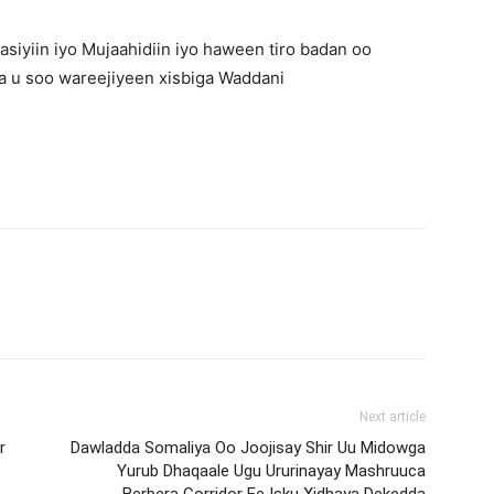
asiyiin iyo Mujaahidiin iyo haween tiro badan oo
 u soo wareejiyeen xisbiga Waddani
Next article
r
Dawladda Somaliya Oo Joojisay Shir Uu Midowga
Yurub Dhaqaale Ugu Ururinayay Mashruuca
Berbera Corridor Ee Isku Xidhaya Dekedda