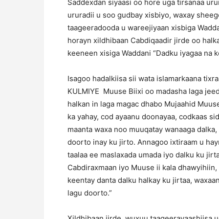
Saddexdan siyaasi oo hore uga tirsanaa uru
ururadii u soo gudbay xisbiyo, waxay sheeg
taageeradooda u wareejiyaan xisbiga Waddan
horayn xildhibaan Cabdiqaadir jirde oo hal
keeneen xisiga Waddani “Dadku iyagaa na ke
Isagoo hadalkiisa sii wata islamarkaana ti
KULMIYE Muuse Biixi oo madasha laga jeedi
halkan in laga magac dhabo Mujaahid Muuse 
ka yahay, cod ayaanu doonayaa, codkaas sidu
maanta waxa noo muuqatay wanaaga dalka, b
doorto inay ku jirto. Annagoo ixtiraam u h
taalaa ee maslaxada umada iyo dalku ku jirt
Cabdiraxmaan iyo Muuse ii kala dhawyihiin,
keentay danta dalku halkay ku jirtaa, waxaa
lagu doorto.”
Xildhibaan jirde, wuxuu taageerayaashiisa u