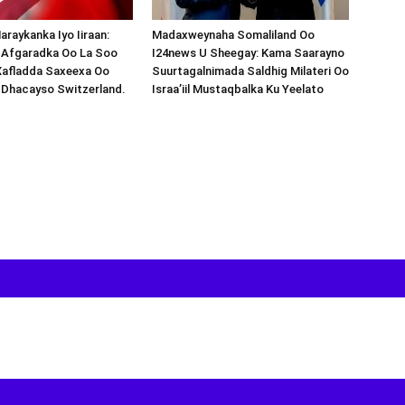
araykanka Iyo Iiraan:
Madaxweynaha Somaliland Oo
s-Afgaradka Oo La Soo
I24news U Sheegay: Kama Saarayno
Xafladda Saxeexa Oo
Suurtagalnimada Saldhig Milateri Oo
 Dhacayso Switzerland.
Israa’iil Mustaqbalka Ku Yeelato