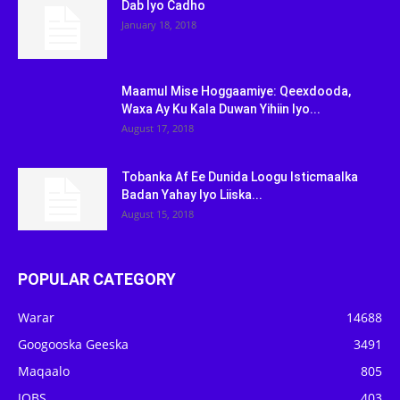
Dab Iyo Cadho
January 18, 2018
Maamul Mise Hoggaamiye: Qeexdooda,
Waxa Ay Ku Kala Duwan Yihiin Iyo...
August 17, 2018
Tobanka Af Ee Dunida Loogu Isticmaalka
Badan Yahay Iyo Liiska...
August 15, 2018
POPULAR CATEGORY
Warar
14688
Googooska Geeska
3491
Maqaalo
805
JOBS
403