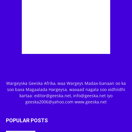
Wargeyska Geeska Afrika, waa Wargeys Madax-banaan oo ka
soo baxa Magaalada Hargeysa. waxaad nagala soo xidhiidhi
kartaa: editor@geeska.net, info@geeska.net iyo
geeska2006@yahoo.com www.geeska.net
POPULAR POSTS