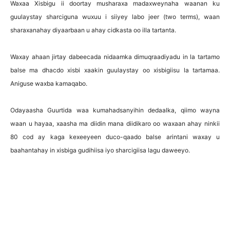
Waxaa Xisbigu ii doortay musharaxa madaxweynaha waanan ku
guulaystay sharciguna wuxuu i siiyey labo jeer (two terms), waan
sharaxanahay diyaarbaan u ahay cidkasta oo illa tartanta.
Waxay ahaan jirtay dabeecada nidaamka dimuqraadiyadu in la tartamo
balse ma dhacdo xisbi xaakin guulaystay oo xisbigiisu la tartamaa.
Aniguse waxba kamaqabo.
Odayaasha Guurtida waa kumahadsanyihin dedaalka, qiimo wayna
waan u hayaa, xaasha ma diidin mana diidikaro oo waxaan ahay ninkii
80 cod ay kaga kexeeyeen duco-qaado balse arintani waxay u
baahantahay in xisbiga gudihiisa iyo sharcigiisa lagu daweeyo.