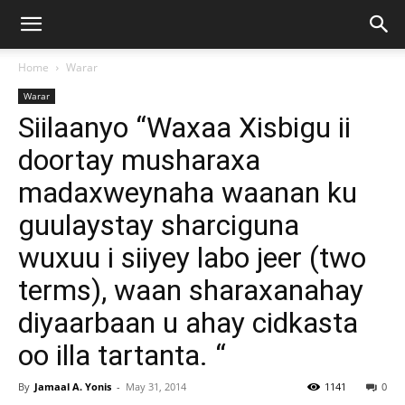
Home
Warar
Warar
Siilaanyo “Waxaa Xisbigu ii
doortay musharaxa
madaxweynaha waanan ku
guulaystay sharciguna
wuxuu i siiyey labo jeer (two
terms), waan sharaxanahay
diyaarbaan u ahay cidkasta
oo illa tartanta. “
By
Jamaal A. Yonis
-
May 31, 2014
1141
0