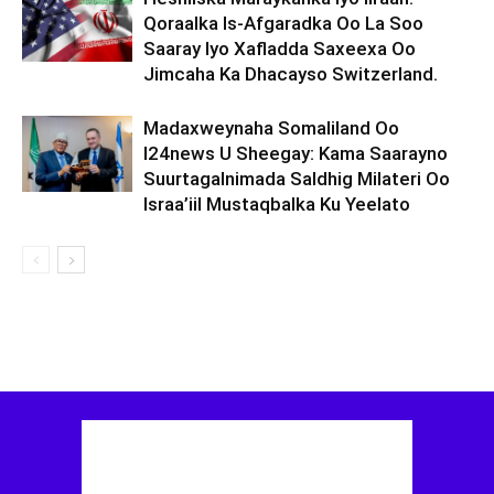
Qoraalka Is-Afgaradka Oo La Soo
Saaray Iyo Xafladda Saxeexa Oo
Jimcaha Ka Dhacayso Switzerland.
Madaxweynaha Somaliland Oo
I24news U Sheegay: Kama Saarayno
Suurtagalnimada Saldhig Milateri Oo
Israa’iil Mustaqbalka Ku Yeelato