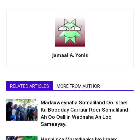
Jamaal A. Yonis
RELATED ARTICLES
MORE FROM AUTHOR
Madaxweynaha Somaliland Oo Israel
Ku Booqday Carruur Reer Somaliland
Ah Oo Qalliin Wadnaha Ah Loo
Sameeyay.
Heshiiska Maraykanka Iyo Iiraan: