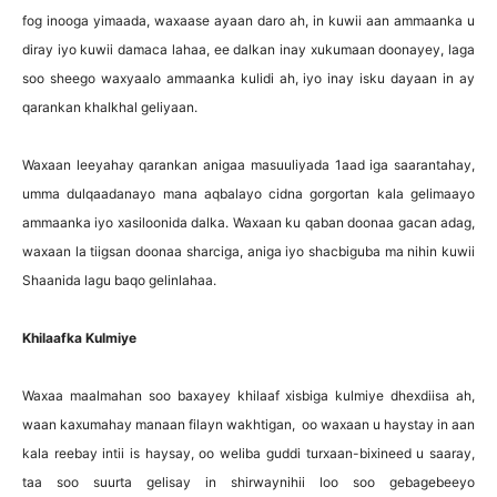
fog inooga yimaada, waxaase ayaan daro ah, in kuwii aan ammaanka u
diray iyo kuwii damaca lahaa, ee dalkan inay xukumaan doonayey, laga
soo sheego waxyaalo ammaanka kulidi ah, iyo inay isku dayaan in ay
qarankan khalkhal geliyaan.
Waxaan leeyahay qarankan anigaa masuuliyada 1aad iga saarantahay,
umma dulqaadanayo mana aqbalayo cidna gorgortan kala gelimaayo
ammaanka iyo xasiloonida dalka. Waxaan ku qaban doonaa gacan adag,
waxaan la tiigsan doonaa sharciga, aniga iyo shacbiguba ma nihin kuwii
Shaanida lagu baqo gelinlahaa.
Khilaafka Kulmiye
Waxaa maalmahan soo baxayey khilaaf xisbiga kulmiye dhexdiisa ah,
waan kaxumahay manaan filayn wakhtigan, oo waxaan u haystay in aan
kala reebay intii is haysay, oo weliba guddi turxaan-bixineed u saaray,
taa soo suurta gelisay in shirwaynihii loo soo gebagebeeyo