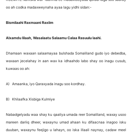
oo ah codka madaxweynaha ayaa lagu yidhi sidan:-
Bismilaahi Raxmaani Raxiim
Alxamdu lilaah, Wasalaatu Salaamu Calaa Rasuulu laahi.
Dhamaan waxaan salaamayaa bulshada Somaliland gudo iyo debedba,
waxaan jecelahay in aan wax ka idhaahdo labo shay oo inagu cusub,
kuwaas oo ah:
A)
Amaanka, iyo Qaraxyada inagu soo kordhay.
B)
Khilaafka Xisbiga Kulmiye
Nabadgelyadu waa shay ku qaaliya umada reer Somaliland, waxay usoo
mareen dariiq dheer, waxaynu umad ahaan ku difaacnaa inagoo isku
duuban, waxaynu feejigo u lahayn, oo iska illaali naynay, cadaw meel