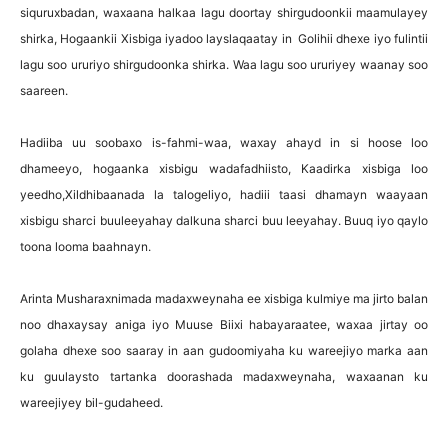
siquruxbadan, waxaana halkaa lagu doortay shirgudoonkii maamulayey
shirka, Hogaankii Xisbiga iyadoo layslaqaatay in Golihii dhexe iyo fulintii
lagu soo ururiyo shirgudoonka shirka. Waa lagu soo ururiyey waanay soo
saareen.
Hadiiba uu soobaxo is-fahmi-waa, waxay ahayd in si hoose loo
dhameeyo, hogaanka xisbigu wadafadhiisto, Kaadirka xisbiga loo
yeedho,Xildhibaanada la talogeliyo, hadiii taasi dhamayn waayaan
xisbigu sharci buuleeyahay dalkuna sharci buu leeyahay. Buuq iyo qaylo
toona looma baahnayn.
Arinta Musharaxnimada madaxweynaha ee xisbiga kulmiye ma jirto balan
noo dhaxaysay aniga iyo Muuse Biixi habayaraatee, waxaa jirtay oo
golaha dhexe soo saaray in aan gudoomiyaha ku wareejiyo marka aan
ku guulaysto tartanka doorashada madaxweynaha, waxaanan ku
wareejiyey bil-gudaheed.