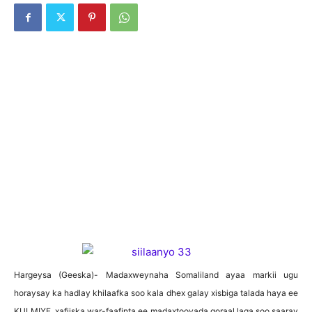
Hargeysa (Geeska)- Madaxweynaha Somaliland ayaa markii ugu
horaysay ka hadlay khilaafka soo kala dhex galay xisbiga talada haya ee
KULMIYE. xafiiska war-faafinta ee madaxtooyada qoraal laga soo saaray