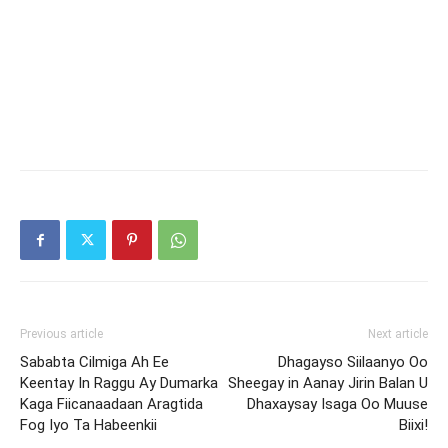
Previous article
Next article
Sababta Cilmiga Ah Ee
Dhagayso Siilaanyo Oo
Keentay In Raggu Ay Dumarka
Sheegay in Aanay Jirin Balan U
Kaga Fiicanaadaan Aragtida
Dhaxaysay Isaga Oo Muuse
Fog Iyo Ta Habeenkii
Biixi!