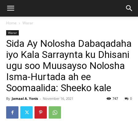
Home
Warar
Warar
Sida Ay Nolosha Dabaqadaha
iyo Kala Sarraynta ku Dhisani
ugu soo Muusayso Nolosha
Isma-Hurtada ah ee
Soomaalida: Sheeko kale
By
Jamaal A. Yonis
-
November 16, 2021
747
0