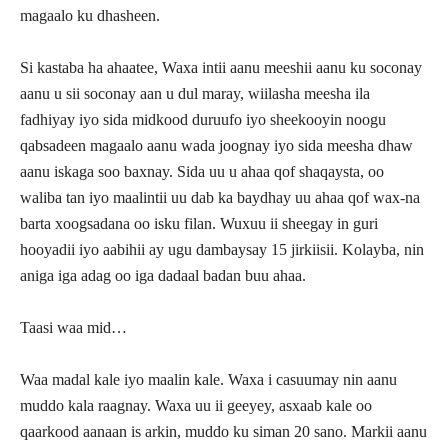
magaalo ku dhasheen.
Si kastaba ha ahaatee, Waxa intii aanu meeshii aanu ku soconay
aanu u sii soconay aan u dul maray, wiilasha meesha ila
fadhiyay iyo sida midkood duruufo iyo sheekooyin noogu
qabsadeen magaalo aanu wada joognay iyo sida meesha dhaw
aanu iskaga soo baxnay. Sida uu u ahaa qof shaqaysta, oo
waliba tan iyo maalintii uu dab ka baydhay uu ahaa qof wax-na
barta xoogsadana oo isku filan. Wuxuu ii sheegay in guri
hooyadii iyo aabihii ay ugu dambaysay 15 jirkiisii. Kolayba, nin
aniga iga adag oo iga dadaal badan buu ahaa.
Taasi waa mid…
Waa madal kale iyo maalin kale. Waxa i casuumay nin aanu
muddo kala raagnay. Waxa uu ii geeyey, asxaab kale oo
qaarkood aanaan is arkin, muddo ku siman 20 sano. Markii aanu