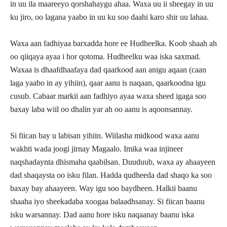
in uu ila maareeyo qorshahaygu ahaa. Waxa uu ii sheegay in uu
ku jiro, oo lagana yaabo in uu ku soo daahi karo shir uu lahaa.
Waxa aan fadhiyaa barxadda hore ee Hudheelka. Koob shaah ah
oo qiiqaya ayaa i hor qotoma. Hudheelku waa iska saxmad.
Waxaa is dhaafdhaafaya dad qaarkood aan anigu aqaan (caan
laga yaabo in ay yihiin), qaar aanu is naqaan, qaarkoodna igu
cusub. Cabaar markii aan fadhiyo ayaa waxa sheed igaga soo
baxay laba wiil oo dhalin yar ah oo aanu is aqoonsannay.
Si fiican bay u labisan yihiin. Wiilasha midkood waxa aanu
wakhti wada joogi jirnay Magaalo. Imika waa injineer
naqshadaynta dhismaha qaabilsan. Duuduub, waxa ay ahaayeen
dad shaqaysta oo isku filan. Hadda qudheeda dad shaqo ka soo
baxay bay ahaayeen. Way igu soo baydheen. Halkii baanu
shaaha iyo sheekadaba xoogaa balaadhsanay. Si fiican baanu
isku warsannay. Dad aanu hore isku naqaanay baanu iska