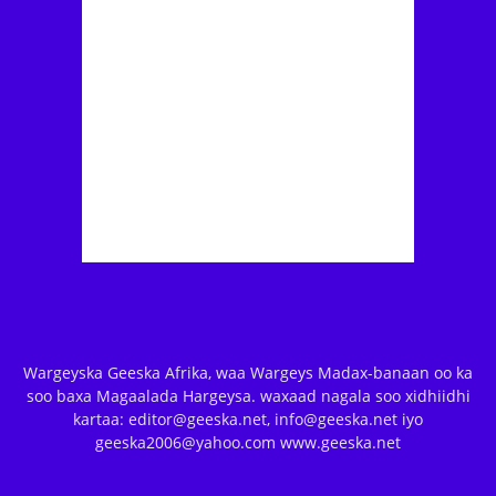
Wargeyska Geeska Afrika, waa Wargeys Madax-banaan oo ka
soo baxa Magaalada Hargeysa. waxaad nagala soo xidhiidhi
kartaa: editor@geeska.net, info@geeska.net iyo
geeska2006@yahoo.com www.geeska.net