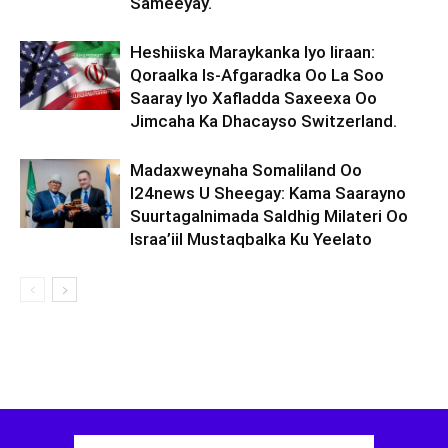
Sameeyay.
Heshiiska Maraykanka Iyo Iiraan:
Qoraalka Is-Afgaradka Oo La Soo
Saaray Iyo Xafladda Saxeexa Oo
Jimcaha Ka Dhacayso Switzerland.
Madaxweynaha Somaliland Oo
I24news U Sheegay: Kama Saarayno
Suurtagalnimada Saldhig Milateri Oo
Israa’iil Mustaqbalka Ku Yeelato