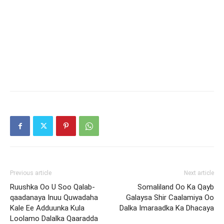
Previous article
Next article
Ruushka Oo U Soo Qalab-
Somaliland Oo Ka Qayb
qaadanaya Inuu Quwadaha
Galaysa Shir Caalamiya Oo
Kale Ee Adduunka Kula
Dalka Imaraadka Ka Dhacaya
Loolamo Dalalka Qaaradda