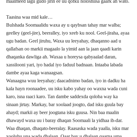
maalmeed lagu gudo jirin ee uu qofku noloshiisa gaark ah wato.
Taasina waa mid kale…
Bulshada Soomaalidu waxa ay u qaybsan tahay mar walba;
geelley (geel-jire), beeralley, iyo xeeb ku nool. Geel-jiraha, ayaa
ugu badan. Geel jiruhu, Waxa uu leeyahay, dhaqanno aad u
qallafsan oo markii magaalo la yimid aan la jaan qaadi karin
dhaqanka dawliga ah. Waxaa u horeysa qabyaalad daran,
xassilooni yari, iyo hadal iyo faduul badnaan. Intaaba labada
dambe ayaa kaga wanaagsan.
Wanaagna wuu leeyahay; daacadnimo badan, iyo in dadku ha
kala hayn roonaadee, uu isku kabo yahay oo waxna wada cuni
karo, isna raaci karo. Tan dambe saddexda qoloba way ka
sinaan jirtay. Markay, bar xoolaad joogto, dad isku guula bay
ahayd; markii ay beer joogtana isku guusa. Nin baa maalin
dhawayd waxa uu i baray dhaqan Soomaali la yidhaa ib-dar.
Waa dhaqan, dhaqato-beeralay. Raasaska wada yaalla, isku mar
xooluhu una wada dhalaan. Qaar bay u dhalaan qaarna uma