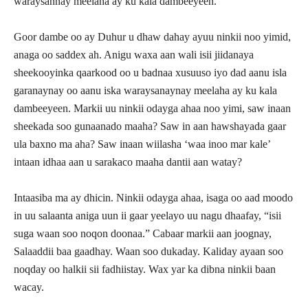
waraysannay meelaha ay ku kala dambeeyeen.
Goor dambe oo ay Duhur u dhaw dahay ayuu ninkii noo yimid,
anaga oo saddex ah. Anigu waxa aan wali isii jiidanaya
sheekooyinka qaarkood oo u badnaa xusuuso iyo dad aanu isla
garanaynay oo aanu iska waraysanaynay meelaha ay ku kala
dambeeyeen. Markii uu ninkii odayga ahaa noo yimi, saw inaan
sheekada soo gunaanado maaha? Saw in aan hawshayada gaar
ula baxno ma aha? Saw inaan wiilasha ‘waa inoo mar kale’
intaan idhaa aan u sarakaco maaha dantii aan watay?
Intaasiba ma ay dhicin. Ninkii odayga ahaa, isaga oo aad moodo
in uu salaanta aniga uun ii gaar yeelayo uu nagu dhaafay, “isii
suga waan soo noqon doonaa.” Cabaar markii aan joognay,
Salaaddii baa gaadhay. Waan soo dukaday. Kaliday ayaan soo
noqday oo halkii sii fadhiistay. Wax yar ka dibna ninkii baan
wacay.