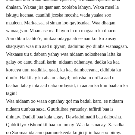
dhalaan. Waxaa jira qaar aan xoolaba lahayn. Waxa meel la
iskugu keenaa, caanihii jeeska meesha wada yaalaa soo
maaleen. Markaasaa si siman loo qaybsadaa. Waa dhaqan
wanaagsan. Maantase ma filayno in uu magaalo ka dhaco.
Aan dib u laabto’e, ninkaa odayga ah ee aan kor ku xusay
shaqsiyan waa nin aad u qiyam, dadnimo iyo diinba wanaagsan.
Waxaase uu u dabran yahay waa nidaam nolosheena lafta ka
galay oo aanu dhaafi karin. nidaam odhanaya, dadka ka kaa
koreeya uun raadkiisa qaad, ka kaa dambeeyana, cidhibta ku
dhufo. Halkii ay ka ahaan lahayd; nolosha in qofka aad u
baahan tahay inta aad daba ordaysid, in aadan ka kuu baahan ka
tagin!
Waa nidaam oo waan ognahay qof ma badali karo, ee nidaam
nidaam uunbaa saxa. Guurkiibaa yaraaday, tafiirtii baa is
dhintay. Dadkii baa kala tagay. Dawladnimadii baa daloosha.
Qabkii iyo xishoodkii baa ku lumay. Waa la is nacay. Xasadka
oo Soomaalida aan qaamuuskeeda ku jiri jirin baa soo biiray.