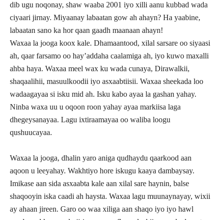
dib ugu noqonay, shaw waaba 2001 iyo xilli aanu kubbad wada
ciyaari jirnay. Miyaanay labaatan gow ah ahayn? Ha yaabine,
labaatan sano ka hor qaan gaadh maanaan ahayn!
Waxaa la jooga koox kale. Dhamaantood, xilal sarsare oo siyaasi
ah, qaar farsamo oo hay’addaha caalamiga ah, iyo kuwo maxalli
ahba haya. Waxaa meel wax ku wada cunaya, Dirawalkii,
shaqaalihii, masuulkoodii iyo asxaabtiisii. Waxaa sheekada loo
wadaagayaa si isku mid ah. Isku kabo ayaa la gashan yahay.
Ninba waxa uu u oqoon roon yahay ayaa markiisa laga
dhegeysanayaa. Lagu ixtiraamayaa oo waliba loogu
qushuucayaa.
Waxaa la jooga, dhalin yaro aniga qudhaydu qaarkood aan
aqoon u leeyahay. Wakhtiyo hore iskugu kaaya dambaysay.
Imikase aan sida asxaabta kale aan xilal sare haynin, balse
shaqooyin iska caadi ah haysta. Waxaa lagu muunaynayay, wixii
ay ahaan jireen. Garo oo waa xiliga aan shaqo iyo iyo hawl