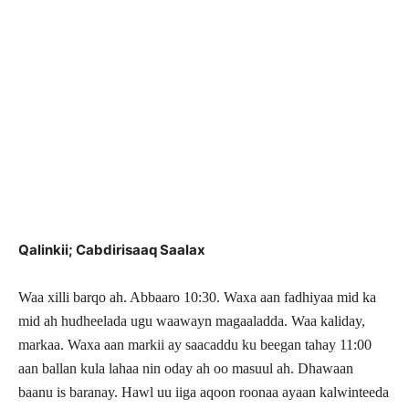
Qalinkii; Cabdirisaaq Saalax
Waa xilli barqo ah. Abbaaro 10:30. Waxa aan fadhiyaa mid ka
mid ah hudheelada ugu waawayn magaaladda. Waa kaliday,
markaa. Waxa aan markii ay saacaddu ku beegan tahay 11:00
aan ballan kula lahaa nin oday ah oo masuul ah. Dhawaan
baanu is baranay. Hawl uu iiga aqoon roonaa ayaan kalwinteeda