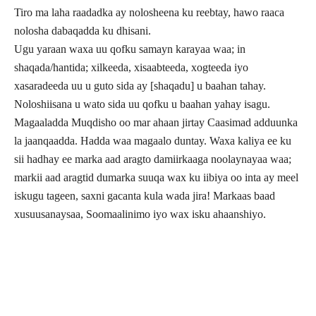
Tiro ma laha raadadka ay nolosheena ku reebtay, hawo raaca
nolosha dabaqadda ku dhisani.
Ugu yaraan waxa uu qofku samayn karayaa waa; in
shaqada/hantida; xilkeeda, xisaabteeda, xogteeda iyo
xasaradeeda uu u guto sida ay [shaqadu] u baahan tahay.
Noloshiisana u wato sida uu qofku u baahan yahay isagu.
Magaaladda Muqdisho oo mar ahaan jirtay Caasimad adduunka
la jaanqaadda. Hadda waa magaalo duntay. Waxa kaliya ee ku
sii hadhay ee marka aad aragto damiirkaaga noolaynayaa waa;
markii aad aragtid dumarka suuqa wax ku iibiya oo inta ay meel
iskugu tageen, saxni gacanta kula wada jira! Markaas baad
xusuusanaysaa, Soomaalinimo iyo wax isku ahaanshiyo.