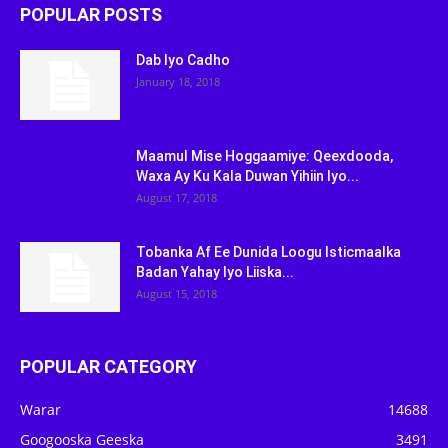
POPULAR POSTS
Dab Iyo Cadho
January 18, 2018
Maamul Mise Hoggaamiye: Qeexdooda,
Waxa Ay Ku Kala Duwan Yihiin Iyo...
August 17, 2018
Tobanka Af Ee Dunida Loogu Isticmaalka
Badan Yahay Iyo Liiska...
August 15, 2018
POPULAR CATEGORY
Warar
14688
Googooska Geeska
3491