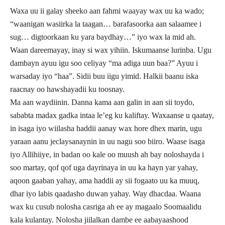
Waxa uu ii galay sheeko aan fahmi waayay wax uu ka wado;
“waanigan wasiirka la taagan… barafasoorka aan salaamee i
sug… digtoorkaan ku yara baydhay…” iyo wax la mid ah.
Waan dareemayay, inay si wax yihiin. Iskumaanse lurinba. Ugu
dambayn ayuu igu soo celiyay “ma adiga uun baa?” Ayuu i
warsaday iyo “haa”. Sidii buu iigu yimid. Halkii baanu iska
raacnay oo hawshayadii ku toosnay.
Ma aan waydiinin. Danna kama aan galin in aan sii toydo,
sababta madax gadka intaa le’eg ku kaliftay. Waxaanse u qaatay,
in isaga iyo wiilasha haddii aanay wax hore dhex marin, ugu
yaraan aanu jeclaysanaynin in uu nagu soo biiro. Waase isaga
iyo Allihiiye, in badan oo kale oo muush ah bay noloshayda i
soo martay, qof qof uga dayrinaya in uu ka hayn yar yahay,
aqoon gaaban yahay, ama haddii ay sii fogaato uu ka muuq,
dhar iyo labis qaadasho duwan yahay. Way dhacdaa. Waana
wax ku cusub nolosha casriga ah ee ay magaalo Soomaalidu
kala kulantay. Nolosha jiilalkan dambe ee aabayaashood