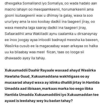
dhexgalka Somaliland iyo Somaliya, oo wada hadalo aan
macno lahayn oo meeqaamkeenii, horumarkeenii ama
gooni isutaageenii wax u dhimay la galay, waxa la soo
ururiyey ama la soo koobay dadkii ina taageeri jiray, oo
waxa meesha laga saaray dadkii ina taageeri jiray,
Safaaradihii ama Wakiiladii aynu caalamka u dirsanaynay
ee inoo joogay ayaa intoodii badnayd meesha ka baxeen,
Wasiirka cusub ee la magacaabay waan arkayaa oo halka
uu ka bilaabay waa meel fiican, taas oo looga sii
dhawaado ayey ila tahay.
Xukuumaddii Daahir Rayaale waxaad ahayd Wasiirka
Hawlaha Guud, Xukuumaddana wakhtigaas oo ay
mucaarad ahayd waxa ay idinku dhaliili jirtay in Hantida
Umadda aad iibisaan,markaas marka loo eego iibka
Hantida Umadda Xukuumaddiini iyo Xukuumaddan tee
ayaad is leedahay wey ku badan tahay?