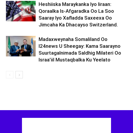
Heshiiska Maraykanka Iyo Iiraan:
Qoraalka Is-Afgaradka Oo La Soo
Saaray Iyo Xafladda Saxeexa Oo
Jimcaha Ka Dhacayso Switzerland.
Madaxweynaha Somaliland Oo
I24news U Sheegay: Kama Saarayno
Suurtagalnimada Saldhig Milateri Oo
Israa’iil Mustaqbalka Ku Yeelato