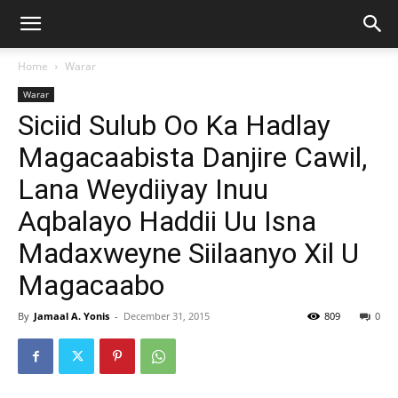
Home
Warar
Warar
Siciid Sulub Oo Ka Hadlay
Magacaabista Danjire Cawil,
Lana Weydiiyay Inuu
Aqbalayo Haddii Uu Isna
Madaxweyne Siilaanyo Xil U
Magacaabo
By
Jamaal A. Yonis
-
December 31, 2015
809
0