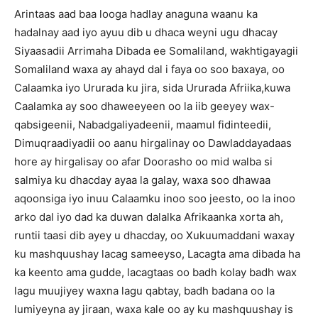
Arintaas aad baa looga hadlay anaguna waanu ka
hadalnay aad iyo ayuu dib u dhaca weyni ugu dhacay
Siyaasadii Arrimaha Dibada ee Somaliland, wakhtigayagii
Somaliland waxa ay ahayd dal i faya oo soo baxaya, oo
Calaamka iyo Ururada ku jira, sida Ururada Afriika,kuwa
Caalamka ay soo dhaweeyeen oo la iib geeyey wax-
qabsigeenii, Nabadgaliyadeenii, maamul fidinteedii,
Dimuqraadiyadii oo aanu hirgalinay oo Dawladdayadaas
hore ay hirgalisay oo afar Doorasho oo mid walba si
salmiya ku dhacday ayaa la galay, waxa soo dhawaa
aqoonsiga iyo inuu Calaamku inoo soo jeesto, oo la inoo
arko dal iyo dad ka duwan dalalka Afrikaanka xorta ah,
runtii taasi dib ayey u dhacday, oo Xukuumaddani waxay
ku mashquushay lacag sameeyso, Lacagta ama dibada ha
ka keento ama gudde, lacagtaas oo badh kolay badh wax
lagu muujiyey waxna lagu qabtay, badh badana oo la
lumiyeyna ay jiraan, waxa kale oo ay ku mashquushay is