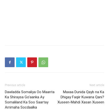
Previous article
Next article
Dawladda Somaliya Oo Maanta
Maxaa Dunida Qayb na Ka
Ka Shiraysa Go’aanka Ay
Dhigay Faqiir Kuwana Qani?
Somaliland Ka Soo Saartay
Xuseen-Mahdi Xasan Xuseen
Arrimaha Socdaalka