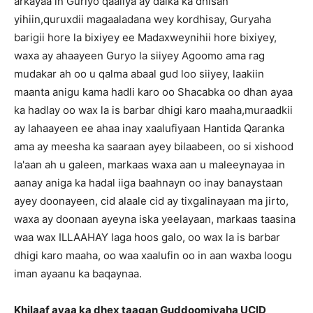
arkayaa in Guriyo qaaliya ay dalka ka dhisan
yihiin,quruxdii magaaladana wey kordhisay, Guryaha
barigii hore la bixiyey ee Madaxweynihii hore bixiyey,
waxa ay ahaayeen Guryo la siiyey Agoomo ama rag
mudakar ah oo u qalma abaal gud loo siiyey, laakiin
maanta anigu kama hadli karo oo Shacabka oo dhan ayaa
ka hadlay oo wax la is barbar dhigi karo maaha,muraadkii
ay lahaayeen ee ahaa inay xaalufiyaan Hantida Qaranka
ama ay meesha ka saaraan ayey bilaabeen, oo si xishood
la'aan ah u galeen, markaas waxa aan u maleeynayaa in
aanay aniga ka hadal iiga baahnayn oo inay banaystaan
ayey doonayeen, cid alaale cid ay tixgalinayaan ma jirto,
waxa ay doonaan ayeyna iska yeelayaan, markaas taasina
waa wax ILLAAHAY laga hoos galo, oo wax la is barbar
dhigi karo maaha, oo waa xaalufin oo in aan waxba loogu
iman ayaanu ka baqaynaa.
Khilaaf ayaa ka dhex taagan Guddoomiyaha UCID