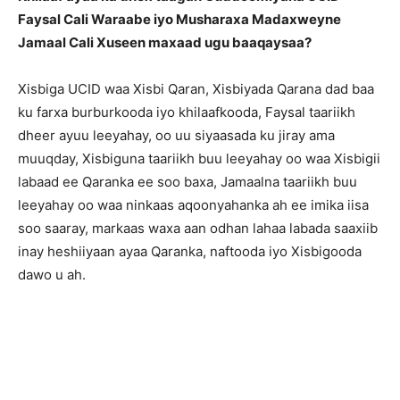
Faysal Cali Waraabe iyo Musharaxa Madaxweyne
Jamaal Cali Xuseen maxaad ugu baaqaysaa?
Xisbiga UCID waa Xisbi Qaran, Xisbiyada Qarana dad baa
ku farxa burburkooda iyo khilaafkooda, Faysal taariikh
dheer ayuu leeyahay, oo uu siyaasada ku jiray ama
muuqday, Xisbiguna taariikh buu leeyahay oo waa Xisbigii
labaad ee Qaranka ee soo baxa, Jamaalna taariikh buu
leeyahay oo waa ninkaas aqoonyahanka ah ee imika iisa
soo saaray, markaas waxa aan odhan lahaa labada saaxiib
inay heshiiyaan ayaa Qaranka, naftooda iyo Xisbigooda
dawo u ah.