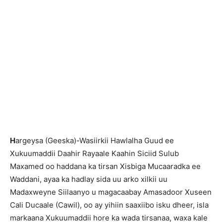
H
argeysa (Geeska)-Wasiirkii Hawlalha Guud ee
Xukuumaddii Daahir Rayaale Kaahin Siciid Sulub
Maxamed oo haddana ka tirsan Xisbiga Mucaaradka ee
Waddani, ayaa ka hadlay sida uu arko xilkii uu
Madaxweyne Siilaanyo u magacaabay Amasadoor Xuseen
Cali Ducaale (Cawil), oo ay yihiin saaxiibo isku dheer, isla
markaana Xukuumaddii hore ka wada tirsanaa, waxa kale