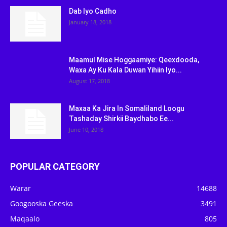
Dab Iyo Cadho
January 18, 2018
Maamul Mise Hoggaamiye: Qeexdooda,
Waxa Ay Ku Kala Duwan Yihiin Iyo...
August 17, 2018
Maxaa Ka Jira In Somaliland Loogu
Tashaday Shirkii Baydhabo Ee...
June 10, 2018
POPULAR CATEGORY
Warar
14688
Googooska Geeska
3491
Maqaalo
805