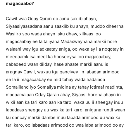
magacaabo?
Cawil waa Oday Qaran oo aanu saxiib ahayn,
Siyaasiyaasadana aanu saaxiib ku ahayn, muddo dheerna
Wasiiro soo wada ahayn isku dhaw, xilkaas loo
magacaabay ee la taliyaha Madaxweynaha markii hore
walaahi way igu adkaatay aniga, oo waxa ay ila noqotay in
meeqaamkiisa meel ka hooseeysa loo magacaabay,
dabadeed waan diiday, hase ahaate markii aanu is
aragnay Cawil, wuxuu igu qanciyey in labadan arimood
ee la ii magacaabay ee mid tahay wada hadalada
Somaliland iyo Somaliya midina ay tahay ictiraaf raadinta,
madaama aan Oday Qaran ahay, Siyaasi horena ahayn in
wixii aan ka tari karo aan ka taro, waxa uu ii sheegay inuu
labadaas sheegay uu wax ka tari karo, aniguna runtii waan
ku qancay markii dambe inuu labada arimood uu wax ka
tari karo, oo labadaas arimood oo waa laba arimood oo ay