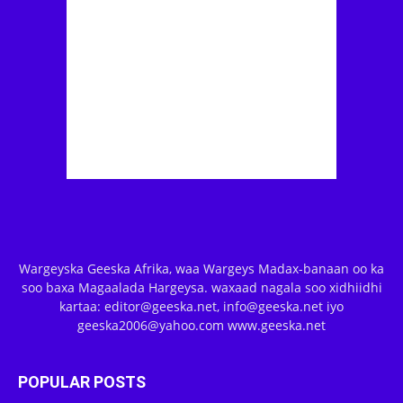
Wargeyska Geeska Afrika, waa Wargeys Madax-banaan oo ka
soo baxa Magaalada Hargeysa. waxaad nagala soo xidhiidhi
kartaa: editor@geeska.net, info@geeska.net iyo
geeska2006@yahoo.com www.geeska.net
POPULAR POSTS