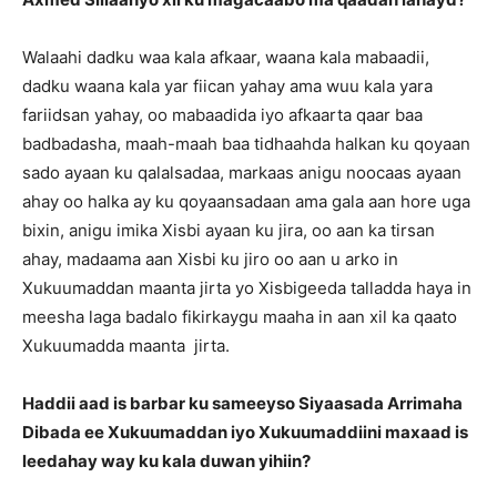
Walaahi dadku waa kala afkaar, waana kala mabaadii,
dadku waana kala yar fiican yahay ama wuu kala yara
fariidsan yahay, oo mabaadida iyo afkaarta qaar baa
badbadasha, maah-maah baa tidhaahda halkan ku qoyaan
sado ayaan ku qalalsadaa, markaas anigu noocaas ayaan
ahay oo halka ay ku qoyaansadaan ama gala aan hore uga
bixin, anigu imika Xisbi ayaan ku jira, oo aan ka tirsan
ahay, madaama aan Xisbi ku jiro oo aan u arko in
Xukuumaddan maanta jirta yo Xisbigeeda talladda haya in
meesha laga badalo fikirkaygu maaha in aan xil ka qaato
Xukuumadda maanta jirta.
Haddii aad is barbar ku sameeyso Siyaasada Arrimaha
Dibada ee Xukuumaddan iyo Xukuumaddiini maxaad is
leedahay way ku kala duwan yihiin?