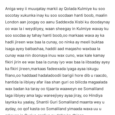
Aniga wey ii muuqatay markii ay Qolada Kulmiye ku soo
socotay xukunka inay ku soo socdaan hanti boob, maalin
London aan joogay oo aanu Saddexda Xisbi ku doodaynay
oo wax la i weydiiyey, waan sheegay in Kulmiye waxay ku
soo socdaa ay tahay hanti boob,oo markaas waxa ay ka
hadli jireen wax baa la cunay, oo ninka ay meeli buktaa
isaga ayey balbashaa, haddii aad maqasho waxbaa la
cunay waa nin doonaya inuu wax cuno, wax kale kamay
fikiri jirin ee wax baa la cunay iyo wax baa la iibsaday ayey
ka fikiri jireen,markaas fadeexada iyaga ayaa iskugu
filano,oo haddaad hadaladoodii barigii hore dib u raacdo,
hantida la iibiyey afar ilaa shan guri oo bilicda magaalada
wax badan ka taray oo tijaarta waaweyn ee Somaliland
laga iibiyey ama lagu wareejiyey ayaa jiray, oo Hindiya
laynka ku yaalay, Shantii Guri Somaliland maanta wey u
ayday, oo qof kasta oo Somaliland yimaada waxa uu u