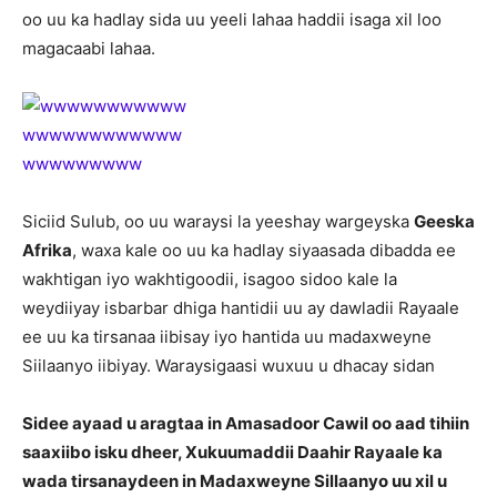
oo uu ka hadlay sida uu yeeli lahaa haddii isaga xil loo
magacaabi lahaa.
Siciid Sulub, oo uu waraysi la yeeshay wargeyska
Geeska
Afrika
, waxa kale oo uu ka hadlay siyaasada dibadda ee
wakhtigan iyo wakhtigoodii, isagoo sidoo kale la
weydiiyay isbarbar dhiga hantidii uu ay dawladii Rayaale
ee uu ka tirsanaa iibisay iyo hantida uu madaxweyne
Siilaanyo iibiyay. Waraysigaasi wuxuu u dhacay sidan
Sidee ayaad u aragtaa in Amasadoor Cawil oo aad tihiin
saaxiibo isku dheer, Xukuumaddii Daahir Rayaale ka
wada tirsanaydeen in Madaxweyne Sillaanyo uu xil u