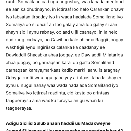
runtii Somaliland aad ugu nugushay, waa labada meelood
ee aan ka dhutinayno, in ictiraaf loo helo Qarankan dhawr
iyo labaatan jirsaday iyo in wada hadalada Somaliland iyo
Somaliya oo si daciif ah loo galaly ama loo galay si aan
ahayn sidii aynu rabnay, oo aad u jilicsanayd, in la helo
dad ruug cadaaya, oo Cawil oo kale ah ama Raggii joogay
wakhtigii aynu Ingiriiska calanka ka qaadanay ee
Dawladdii Shacabka ahaa joogay, ee Dawladdii Milatariga
ahaa joogay, oo garnaqsan kara, oo garta Somaliland
qarnaqsan karaya,markaas kadib markii aanu is aragnay
Odayga runtii wuu ugu qanciyey arintaas, labada shay ee
aynu u nugul nahay waa wada hadalada Somaliland iyo
Somaliya iyo Ictiraaf raadinta, cid kasta oo arintaas
taageeraysa ama wax ku taraysa anigu waan ku
taageerayaa.
Adigu Siciiid Sulub ahaan haddii uu Madaxweyne
Axmed Siilaanyo xil ku magacaabo ma qaadan lahayd?