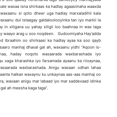
kale waxaa isna shirkaas ka hadlay agaasimaha waaxda
 waxaanu si qoto dheer uga hadlay marxaladihii kala
aanu dul istaagay galdaloolooyinka tan iyo markii la
in xiligana uu yahay xiligii loo baahnaa in wax laga
oo ay waayo arag u soo noqdeen. Gudoomiyaha Hay’adda
d Ibraahim oo shirkaasi ka hadlay ayaa ka soo qayb
 saaro manhaj dhaxal gal ah, waxaanu yidhi “Aqoon is-
naa, haday noqoto wasaarada waxbarashada iyo
u xaga kharashka iyo farsamada ayaanu ka riixaynaa,
 wasaarada waxbarashada. Anigu waxaan odhan lahaa
Maanta halkan waxaynu ku unkaynaa aas-aas manhaj oo
, waxaan anigu mar labaad iyo mar saddexaad idinka
gal ah meesha kaga taga”.