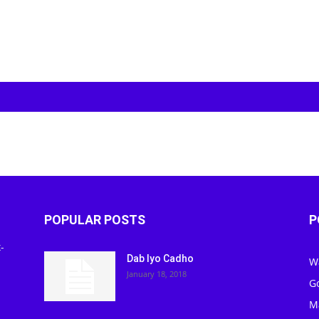
POPULAR POSTS
P
-
Dab Iyo Cadho
W
January 18, 2018
G
M