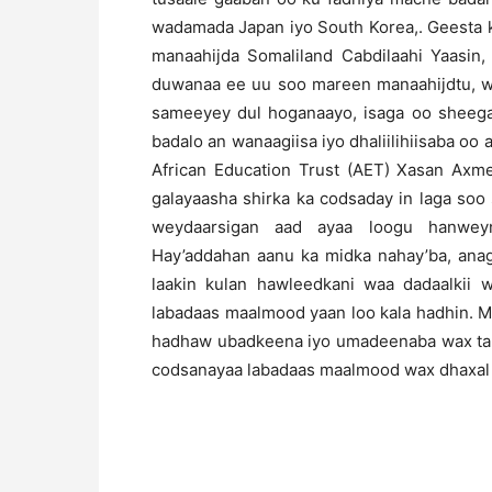
wadamada Japan iyo South Korea,. Geesta 
manaahijda Somaliland Cabdilaahi Yaasin,
duwanaa ee uu soo mareen manaahijdtu, wax
sameeyey dul hoganaayo, isaga oo sheegay 
badalo an wanaagiisa iyo dhaliilihiisaba 
African Education Trust (AET) Xasan Axme
galayaasha shirka ka codsaday in laga soo
weydaarsigan aad ayaa loogu hanwey
Hay’addahan aanu ka midka nahay’ba, anag
laakin kulan hawleedkani waa dadaalkii
labadaas maalmood yaan loo kala hadhin. 
hadhaw ubadkeena iyo umadeenaba wax tara
codsanayaa labadaas maalmood wax dhaxal 