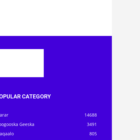
OPULAR CATEGORY
arar
14688
oogooska Geeska
3491
aqaalo
805