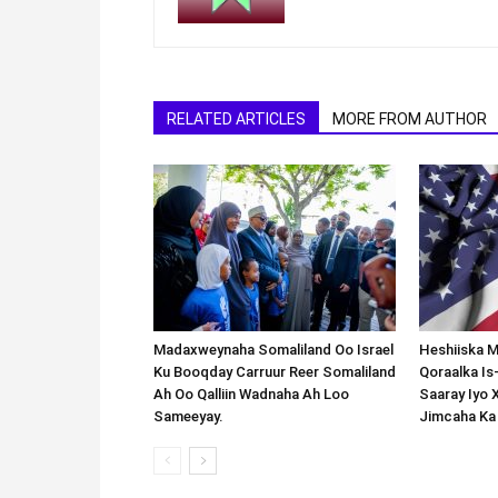
RELATED ARTICLES
MORE FROM AUTHOR
Madaxweynaha Somaliland Oo Israel
Heshiiska M
Ku Booqday Carruur Reer Somaliland
Qoraalka I
Ah Oo Qalliin Wadnaha Ah Loo
Saaray Iyo 
Sameeyay.
Jimcaha Ka