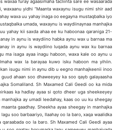
as waxaa furay agaasimaha tacliinta sare ee wasaarada
, waxaanu yidhi “Maanta waxaynu isugu nimi shir aad
yahay waxa uu yahay inaga oo eegayna mustaqbalka iyo
staqbalka umada, waxaynu is waydiinaynaa manhajka
uu yahay kii saxda ahaa ee ku haboonaa qaraniga 21-
hanay in aynu is waydiino habka aynu wax u barnaa ma
anay in aynu is waydiino luqada aynu wax ku barnaa
gu ma isaga ayaa inagu haboon, waxa kale oo aynu u
ilmaha wax la barayaa kuwo isku haboon ma yihiin.
kan isugu nimi in aynu dib u eegno manhajkeenii inoo
aa guud ahaan soo dhaweeyey ka soo qayb galayaasha
hajka Somaliland. Sh Maxamed Cali Geedi oo ka mida
irkaas ka hadlay ayaa si qoto dheer uga sheekeeyey
 manhajka ay umadi leedahay, kaas oo uu ku sheegay
 maanta gaadhay. Sheekha ayaa sheegay in manhajka
 lagu soo barbaariyo, Ilaahay oo la baro, xaqa waalidka
aqa qaraabada oo la baro. Sh Maxamed Cali Geedi ayaa
n u soo qaatay horumarka lagu sameeyey manhajyada