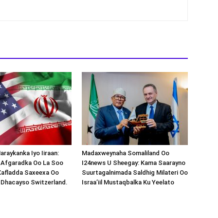
araykanka Iyo Iiraan:
Madaxweynaha Somaliland Oo
s-Afgaradka Oo La Soo
I24news U Sheegay: Kama Saarayno
Xafladda Saxeexa Oo
Suurtagalnimada Saldhig Milateri Oo
 Dhacayso Switzerland.
Israa’iil Mustaqbalka Ku Yeelato