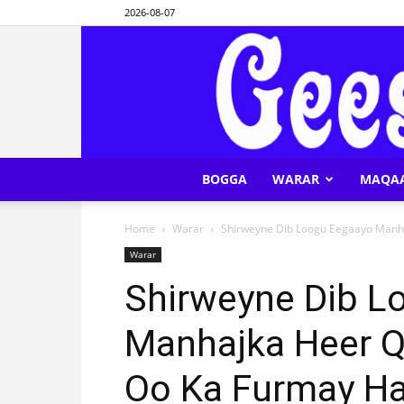
2026-08-07
BOGGA
WARAR
MAQA
Home
Warar
Shirweyne Dib Loogu Eegaayo Manha
Warar
Shirweyne Dib L
Manhajka Heer Q
Oo Ka Furmay H