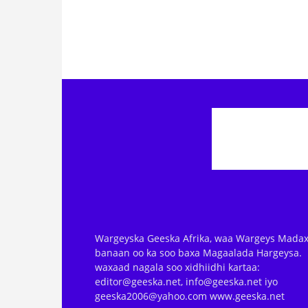
Wargeyska Geeska Afrika, waa Wargeys Madax
banaan oo ka soo baxa Magaalada Hargeysa.
waxaad nagala soo xidhiidhi kartaa:
editor@geeska.net, info@geeska.net iyo
geeska2006@yahoo.com www.geeska.net