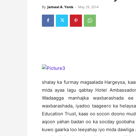
By
Jamaal A. Yonis
-
May 29, 2014
shalay ka furmay magaalada Hargeysa, kaa
mida ayaa lagu qabtay Hotel Ambassador
Wadaagga manhajka waxbarashada ee
waxbarashada, iyadoo taageero ka helaysa
Education Trust, kaas oo socon doono mud
aqoon yahan badan oo ka socday goobaha 
kuwo gaarka loo leeyahay iyo mida dawliga