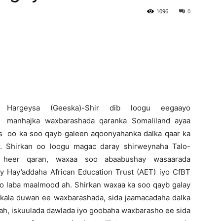
1096
0
Newspaper
H
argeysa (Geeska)-Shir dib loogu eegaayo
manhajka waxbarashada qaranka Somaliland ayaa
s oo ka soo qayb galeen aqoonyahanka dalka qaar ka
. Shirkan oo loogu magac daray shirweynaha Talo-
 heer qaran, waxaa soo abaabushay wasaarada
y Hay’addaha African Education Trust (AET) iyo CfBT
o laba maalmood ah. Shirkan waxaa ka soo qayb galay
kala duwan ee waxbarashada, sida jaamacadaha dalka
 ah, iskuulada dawlada iyo goobaha waxbarasho ee sida