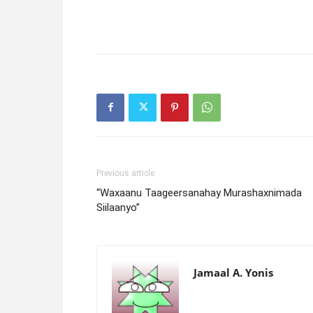
Previous article
“Waxaanu Taageersanahay Murashaxnimada
Siilaanyo”
Jamaal A. Yonis