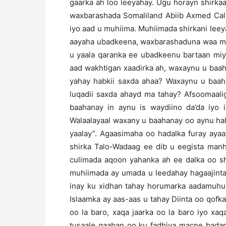
gaarka ah loo leeyahay. Ugu horayn shirka
waxbarashada Somaliland Abiib Axmed Cali
iyo aad u muhiima. Muhiimada shirkani lee
aayaha ubadkeena, waxbarashaduna waa mu
u yaala qaranka ee ubadkeenu bartaan miy
aad wakhtigan xaadirka ah, waxaynu u baa
yahay habkii saxda ahaa? Waxaynu u baah
luqadii saxda ahayd ma tahay? Afsoomaali
baahanay in aynu is waydiino da’da iyo 
Walaalayaal waxany u baahanay oo aynu hal
yaalay”. Agaasimaha oo hadalka furay ay
shirka Talo-Wadaag ee dib u eegista man
culimada aqoon yahanka ah ee dalka oo sh
muhiimada ay umada u leedahay hagaajinta
inay ku xidhan tahay horumarka aadamuhu
Islaamka ay aas-aas u tahay Diinta oo qofka
oo la baro, xaqa jaarka oo la baro iyo x
tusaale gaaban oo ku fadhiya macne bada