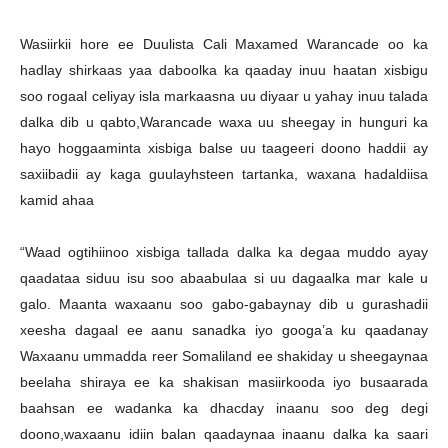
Wasiirkii hore ee Duulista Cali Maxamed Warancade oo ka
hadlay shirkaas yaa daboolka ka qaaday inuu haatan xisbigu
soo rogaal celiyay isla markaasna uu diyaar u yahay inuu talada
dalka dib u qabto,Warancade waxa uu sheegay in hunguri ka
hayo hoggaaminta xisbiga balse uu taageeri doono haddii ay
saxiibadii ay kaga guulayhsteen tartanka, waxana hadaldiisa
kamid ahaa
“Waad ogtihiinoo xisbiga tallada dalka ka degaa muddo ayay
qaadataa siduu isu soo abaabulaa si uu dagaalka mar kale u
galo. Maanta waxaanu soo gabo-gabaynay dib u gurashadii
xeesha dagaal ee aanu sanadka iyo googa’a ku qaadanay
Waxaanu ummadda reer Somaliland ee shakiday u sheegaynaa
beelaha shiraya ee ka shakisan masiirkooda iyo busaarada
baahsan ee wadanka ka dhacday inaanu soo deg degi
doono,waxaanu idiin balan qaadaynaa inaanu dalka ka saari