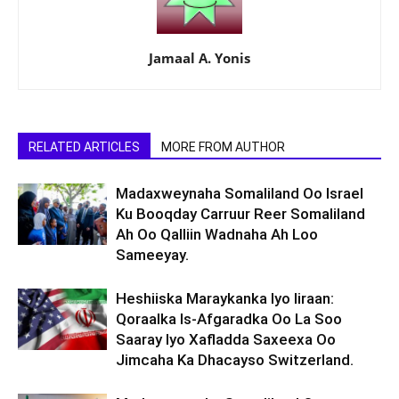
Jamaal A. Yonis
RELATED ARTICLES
MORE FROM AUTHOR
Madaxweynaha Somaliland Oo Israel
Ku Booqday Carruur Reer Somaliland
Ah Oo Qalliin Wadnaha Ah Loo
Sameeyay.
Heshiiska Maraykanka Iyo Iiraan:
Qoraalka Is-Afgaradka Oo La Soo
Saaray Iyo Xafladda Saxeexa Oo
Jimcaha Ka Dhacayso Switzerland.