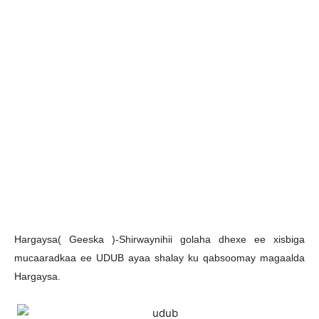
H
argaysa( Geeska )-Shirwaynihii golaha dhexe ee xisbiga
mucaaradkaa ee UDUB ayaa shalay ku qabsoomay magaalda
Hargaysa.