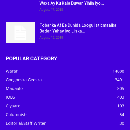
Waxa Ay Ku Kala Duwan Yihiin Iyo...
August 17, 2018
Tobanka Af Ee Dunida Loogu Isticmaalka
Badan Yahay Iyo Liiska...
August 15, 2018
POPULAR CATEGORY
Warar
14688
Googooska Geeska
3491
Maqaalo
805
JOBS
403
Ciyaaro
103
Columnists
54
Editorial/Staff Writer
30