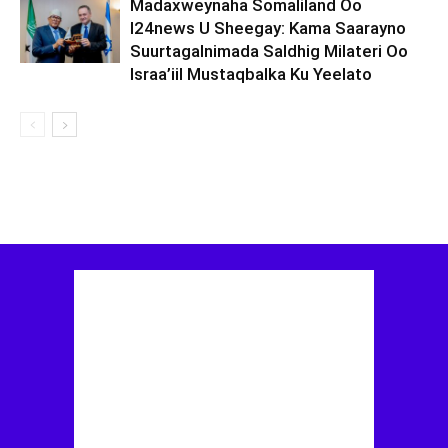
Madaxweynaha Somaliland Oo
I24news U Sheegay: Kama Saarayno
Suurtagalnimada Saldhig Milateri Oo
Israa’iil Mustaqbalka Ku Yeelato