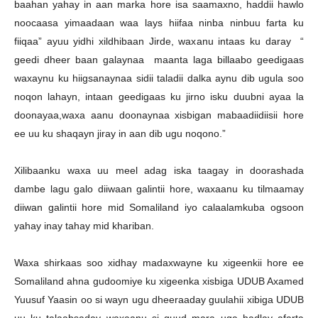
baahan yahay in aan marka hore isa saamaxno, haddii hawlo
noocaasa yimaadaan waa lays hiifaa ninba ninbuu farta ku
fiiqaa” ayuu yidhi xildhibaan Jirde, waxanu intaas ku daray “
geedi dheer baan galaynaa maanta laga billaabo geedigaas
waxaynu ku hiigsanaynaa sidii taladii dalka aynu dib ugula soo
noqon lahayn, intaan geedigaas ku jirno isku duubni ayaa la
doonayaa,waxa aanu doonaynaa xisbigan mabaadiidiisii hore
ee uu ku shaqayn jiray in aan dib ugu noqono.”
Xilibaanku waxa uu meel adag iska taagay in doorashada
dambe lagu galo diiwaan galintii hore, waxaanu ku tilmaamay
diiwan galintii hore mid Somaliland iyo calaalamkuba ogsoon
yahay inay tahay mid khariban.
Waxa shirkaas soo xidhay madaxwayne ku xigeenkii hore ee
Somaliland ahna gudoomiye ku xigeenka xisbiga UDUB Axamed
Yuusuf Yaasin oo si wayn ugu dheeraaday guulahii xibiga UDUB