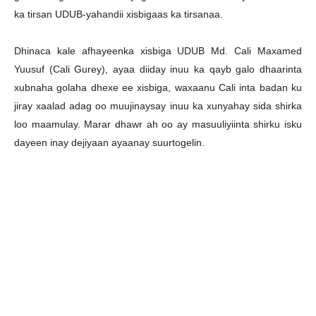
ka tirsan UDUB-yahandii xisbigaas ka tirsanaa.
Dhinaca kale afhayeenka xisbiga UDUB Md. Cali Maxamed
Yuusuf (Cali Gurey), ayaa diiday inuu ka qayb galo dhaarinta
xubnaha golaha dhexe ee xisbiga, waxaanu Cali inta badan ku
jiray xaalad adag oo muujinaysay inuu ka xunyahay sida shirka
loo maamulay. Marar dhawr ah oo ay masuuliyiinta shirku isku
dayeen inay dejiyaan ayaanay suurtogelin.