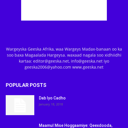
Wargeyska Geeska Afrika, waa Wargeys Madax-banaan oo ka
soo baxa Magaalada Hargeysa. waxaad nagala soo xidhiidhi
kartaa: editor@geeska.net, info@geeska.net iyo
geeska2006@yahoo.com www.geeska.net
POPULAR POSTS
Dab Iyo Cadho
January 18, 2018
Maamul Mise Hoggaamiye: Qeexdooda,