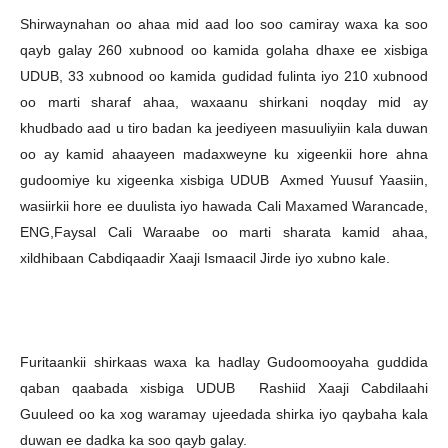
Shirwaynahan oo ahaa mid aad loo soo camiray waxa ka soo
qayb galay 260 xubnood oo kamida golaha dhaxe ee xisbiga
UDUB, 33 xubnood oo kamida gudidad fulinta iyo 210 xubnood
oo marti sharaf ahaa, waxaanu shirkani noqday mid ay
khudbado aad u tiro badan ka jeediyeen masuuliyiin kala duwan
oo ay kamid ahaayeen madaxweyne ku xigeenkii hore ahna
gudoomiye ku xigeenka xisbiga UDUB Axmed Yuusuf Yaasiin,
wasiirkii hore ee duulista iyo hawada Cali Maxamed Warancade,
ENG,Faysal Cali Waraabe oo marti sharata kamid ahaa,
xildhibaan Cabdiqaadir Xaaji Ismaacil Jirde iyo xubno kale.
Furitaankii shirkaas waxa ka hadlay Gudoomooyaha guddida
qaban qaabada xisbiga UDUB Rashiid Xaaji Cabdilaahi
Guuleed oo ka xog waramay ujeedada shirka iyo qaybaha kala
duwan ee dadka ka soo qayb galay.