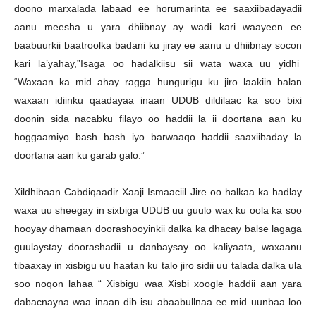
doono marxalada labaad ee horumarinta ee saaxiibadayadii
aanu meesha u yara dhiibnay ay wadi kari waayeen ee
baabuurkii baatroolka badani ku jiray ee aanu u dhiibnay socon
kari la’yahay,”Isaga oo hadalkiisu sii wata waxa uu yidhi
“Waxaan ka mid ahay ragga hungurigu ku jiro laakiin balan
waxaan idiinku qaadayaa inaan UDUB dildilaac ka soo bixi
doonin sida nacabku filayo oo haddii la ii doortana aan ku
hoggaamiyo bash bash iyo barwaaqo haddii saaxiibaday la
doortana aan ku garab galo.”
Xildhibaan Cabdiqaadir Xaaji Ismaaciil Jire oo halkaa ka hadlay
waxa uu sheegay in sixbiga UDUB uu guulo wax ku oola ka soo
hooyay dhamaan doorashooyinkii dalka ka dhacay balse lagaga
guulaystay doorashadii u danbaysay oo kaliyaata, waxaanu
tibaaxay in xisbigu uu haatan ku talo jiro sidii uu talada dalka ula
soo noqon lahaa “ Xisbigu waa Xisbi xoogle haddii aan yara
dabacnayna waa inaan dib isu abaabullnaa ee mid uunbaa loo