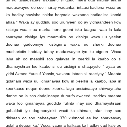
uu ku talaabsaday waxaanu si guud mara uga hadlay afarta
madaxwayne ee soo maray wadanka, intaasi kadibna waxa uu
ka hadlay hawlaha shirka horyaala waxaana hadladiisa kamid
ahaa “ Waxa ay guddidu soo ururiyeen oo ay yidhaahdeen kow
xisbigu waa inuu marka hore gooni isku taagaa, waa la kala
saarayaa xisbiga iyo maamulka oo xisbigu waxa uu yeelan
doonaa gudoomiye, xisbiguna waxa uu sharxi doonaa
musharixiin hadday tahay madaxwayne iyo ku xigeen. Waxa
laba ah oo meeshii soo galaysa in xeerkii la kaabo oo si
dhamaystiran loo kaabo si uu xisbigii u shaqaysto ” ayaa uu
yidhi Axmed Yuusuf Yaasin, waxanu intaas sii raaciyay “ Maanta
golahani waxa uu igmanayaa kow in xeerkii la kaabo, laba in
xeerkaasu noqon doono xeerka laga ansixinaayo shirwaynaha
danbe oo la soo dadajinaayo duruufo awgeed, saddex maanta
waxa loo igmanayaa guddida fulinta inay soo dhamaystiraan
gobaldaii iyo dagmooyinkii waxii ka dhiman, afar inay soo
dhisaan oo soo habeeyaan 370 xubnood ee loo sharxaayay
golaha degaanka.” Waxa iyaguna halkaas ka hadlay dad kale oo