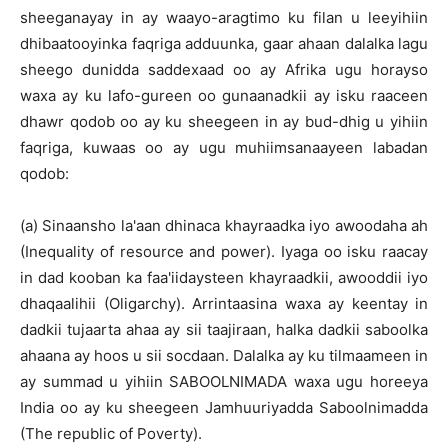
sheeganayay in ay waayo-aragtimo ku filan u leeyihiin
dhibaatooyinka faqriga adduunka, gaar ahaan dalalka lagu
sheego dunidda saddexaad oo ay Afrika ugu horayso
waxa ay ku lafo-gureen oo gunaanadkii ay isku raaceen
dhawr qodob oo ay ku sheegeen in ay bud-dhig u yihiin
faqriga, kuwaas oo ay ugu muhiimsanaayeen labadan
qodob:
(a) Sinaansho la'aan dhinaca khayraadka iyo awoodaha ah
(Inequality of resource and power). Iyaga oo isku raacay
in dad kooban ka faa'iidaysteen khayraadkii, awooddii iyo
dhaqaalihii (Oligarchy). Arrintaasina waxa ay keentay in
dadkii tujaarta ahaa ay sii taajiraan, halka dadkii saboolka
ahaana ay hoos u sii socdaan. Dalalka ay ku tilmaameen in
ay summad u yihiin SABOOLNIMADA waxa ugu horeeya
India oo ay ku sheegeen Jamhuuriyadda Saboolnimadda
(The republic of Poverty).