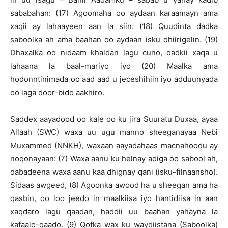
sababahan: (17) Agoomaha oo aydaan karaamayn ama
xaqii ay lahaayeen aan la siin. (18) Quudinta dadka
saboolka ah ama baahan oo aydaan isku dhiirigelin. (19)
Dhaxalka oo nidaam khaldan lagu cuno, dadkii xaqa u
lahaana la baal-mariyo iyo (20) Maalka ama
hodonntinimada oo aad aad u jeceshihiin iyo adduunyada
oo laga door-bido aakhiro.
Saddex aayadood oo kale oo ku jira Suuratu Duxaa, ayaa
Allaah (SWC) waxa uu ugu manno sheeganayaa Nebi
Muxammed (NNKH), waxaan aayadahaas macnahoodu ay
noqonayaan: (7) Waxa aanu ku helnay adiga oo sabool ah,
dabadeena waxa aanu kaa dhignay qani (isku-filnaansho).
Sidaas awgeed, (8) Agoonka awood ha u sheegan ama ha
qasbin, oo loo jeedo in maalkiisa iyo hantidiisa in aan
xaqdaro lagu qaadan, haddii uu baahan yahayna la
kafaalo-qaado. (9) Qofka wax ku waydiistana (Saboolka)