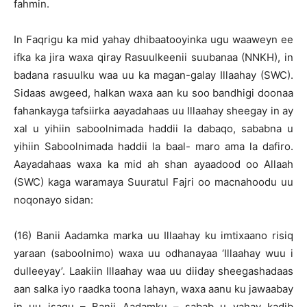
fahmin.
In Faqrigu ka mid yahay dhibaatooyinka ugu waaweyn ee
ifka ka jira waxa qiray Rasuulkeenii suubanaa (NNKH), in
badana rasuulku waa uu ka magan-galay Illaahay (SWC).
Sidaas awgeed, halkan waxa aan ku soo bandhigi doonaa
fahankayga tafsiirka aayadahaas uu Illaahay sheegay in ay
xal u yihiin saboolnimada haddii la dabaqo, sababna u
yihiin Saboolnimada haddii la baal- maro ama la dafiro.
Aayadahaas waxa ka mid ah shan ayaadood oo Allaah
(SWC) kaga waramaya Suuratul Fajri oo macnahoodu uu
noqonayo sidan:
(16) Banii Aadamka marka uu Illaahay ku imtixaano risiq
yaraan (saboolnimo) waxa uu odhanayaa ‘Illaahay wuu i
dulleeyay’. Laakiin Illaahay waa uu diiday sheegashadaas
aan salka iyo raadka toona lahayn, waxa aanu ku jawaabay
in uu isagu – Banii Aadamku – sabab u yahay kadib