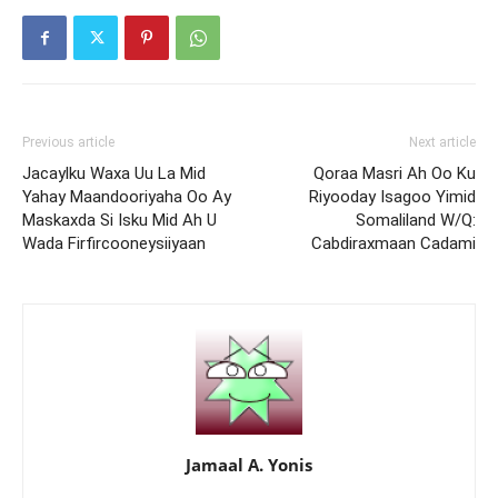
Previous article
Next article
Jacaylku Waxa Uu La Mid
Qoraa Masri Ah Oo Ku
Yahay Maandooriyaha Oo Ay
Riyooday Isagoo Yimid
Maskaxda Si Isku Mid Ah U
Somaliland W/Q:
Wada Firfircooneysiiyaan
Cabdiraxmaan Cadami
Jamaal A. Yonis