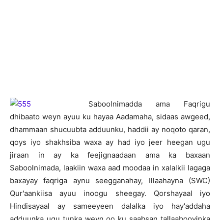
Saboolnimadda ama Faqrigu
dhibaato weyn ayuu ku hayaa Aadamaha, sidaas awgeed,
dhammaan shucuubta adduunku, haddii ay noqoto qaran,
qoys iyo shakhsiba waxa ay had iyo jeer heegan ugu
jiraan in ay ka feejignaadaan ama ka baxaan
Saboolnimada, laakiin waxa aad moodaa in xalalkii lagaga
baxayay faqriga aynu seegganahay, Illaahayna (SWC)
Qur'aankiisa ayuu inoogu sheegay. Qorshayaal iyo
Hindisayaal ay sameeyeen dalalka iyo hay'addaha
adduunka ugu tunka weyn oo ku saabsan tallaabooyinka