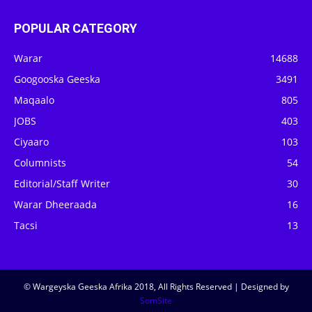
POPULAR CATEGORY
Warar
14688
Googooska Geeska
3491
Maqaalo
805
JOBS
403
Ciyaaro
103
Columnists
54
Editorial/Staff Writer
30
Warar Dheeraada
16
Tacsi
13
© Wargeyska Geeska Afrika 2018, All Rights Reserved | Designed by
SomSite