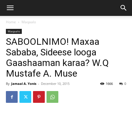
Home
Maqaalo
Maqaalo
SABOOLNIMO! Maxaa
Sababa, Sideese looga
Gaashaaman karaa? W.Q
Mustafe A. Muse
By
Jamaal A. Yonis
-
December 10, 2015
1666
0