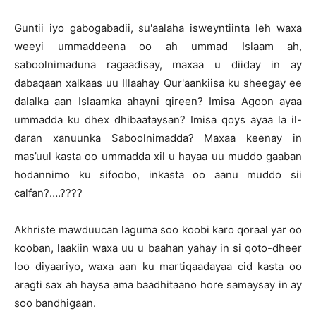
Guntii iyo gabogabadii, su'aalaha isweyntiinta leh waxa
weeyi ummaddeena oo ah ummad Islaam ah,
saboolnimaduna ragaadisay, maxaa u diiday in ay
dabaqaan xalkaas uu Illaahay Qur'aankiisa ku sheegay ee
dalalka aan Islaamka ahayni qireen? Imisa Agoon ayaa
ummadda ku dhex dhibaataysan? Imisa qoys ayaa la il-
daran xanuunka Saboolnimadda? Maxaa keenay in
mas’uul kasta oo ummadda xil u hayaa uu muddo gaaban
hodannimo ku sifoobo, inkasta oo aanu muddo sii
calfan?….????
Akhriste mawduucan laguma soo koobi karo qoraal yar oo
kooban, laakiin waxa uu u baahan yahay in si qoto-dheer
loo diyaariyo, waxa aan ku martiqaadayaa cid kasta oo
aragti sax ah haysa ama baadhitaano hore samaysay in ay
soo bandhigaan.