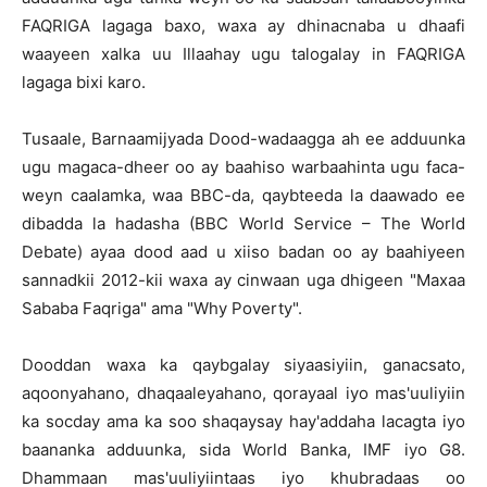
FAQRIGA lagaga baxo, waxa ay dhinacnaba u dhaafi
waayeen xalka uu Illaahay ugu talogalay in FAQRIGA
lagaga bixi karo.
Tusaale, Barnaamijyada Dood-wadaagga ah ee adduunka
ugu magaca-dheer oo ay baahiso warbaahinta ugu faca-
weyn caalamka, waa BBC-da, qaybteeda la daawado ee
dibadda la hadasha (BBC World Service – The World
Debate) ayaa dood aad u xiiso badan oo ay baahiyeen
sannadkii 2012-kii waxa ay cinwaan uga dhigeen "Maxaa
Sababa Faqriga" ama "Why Poverty".
Dooddan waxa ka qaybgalay siyaasiyiin, ganacsato,
aqoonyahano, dhaqaaleyahano, qorayaal iyo mas'uuliyiin
ka socday ama ka soo shaqaysay hay'addaha lacagta iyo
baananka adduunka, sida World Banka, IMF iyo G8.
Dhammaan mas'uuliyiintaas iyo khubradaas oo