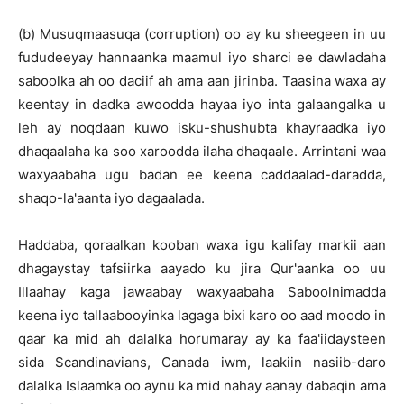
(b) Musuqmaasuqa (corruption) oo ay ku sheegeen in uu
fududeeyay hannaanka maamul iyo sharci ee dawladaha
saboolka ah oo daciif ah ama aan jirinba. Taasina waxa ay
keentay in dadka awoodda hayaa iyo inta galaangalka u
leh ay noqdaan kuwo isku-shushubta khayraadka iyo
dhaqaalaha ka soo xaroodda ilaha dhaqaale. Arrintani waa
waxyaabaha ugu badan ee keena caddaalad-daradda,
shaqo-la'aanta iyo dagaalada.
Haddaba, qoraalkan kooban waxa igu kalifay markii aan
dhagaystay tafsiirka aayado ku jira Qur'aanka oo uu
Illaahay kaga jawaabay waxyaabaha Saboolnimadda
keena iyo tallaabooyinka lagaga bixi karo oo aad moodo in
qaar ka mid ah dalalka horumaray ay ka faa'iidaysteen
sida Scandinavians, Canada iwm, laakiin nasiib-daro
dalalka Islaamka oo aynu ka mid nahay aanay dabaqin ama