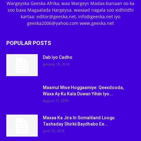
Wargeyska Geeska Afrika, waa Wargeys Madax-banaan oo ka
soo baxa Magaalada Hargeysa. waxaad nagala soo xidhiidhi
kartaa: editor@geeska.net, info@geeska.net iyo
geeska2006@yahoo.com www.geeska.net
POPULAR POSTS
Dab Iyo Cadho
January 18, 2018
Maamul Mise Hoggaamiye: Qeexdooda,
Waxa Ay Ku Kala Duwan Yihiin Iyo...
August 17, 2018
Maxaa Ka Jira In Somaliland Loogu
Tashaday Shirkii Baydhabo Ee...
June 10, 2018