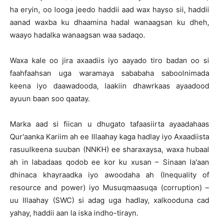
ha eryin, oo looga jeedo haddii aad wax hayso sii, haddii
aanad waxba ku dhaamina hadal wanaagsan ku dheh,
waayo hadalka wanaagsan waa sadaqo.
Waxa kale oo jira axaadiis iyo aayado tiro badan oo si
faahfaahsan uga waramaya sababaha saboolnimada
keena iyo daawadooda, laakiin dhawrkaas ayaadood
ayuun baan soo qaatay.
Marka aad si fiican u dhugato tafaasiirta ayaadahaas
Qur'aanka Kariim ah ee Illaahay kaga hadlay iyo Axaadiista
rasuulkeena suuban (NNKH) ee sharaxaysa, waxa hubaal
ah in labadaas qodob ee kor ku xusan – Sinaan la'aan
dhinaca khayraadka iyo awoodaha ah (Inequality of
resource and power) iyo Musuqmaasuqa (corruption) –
uu Illaahay (SWC) si adag uga hadlay, xalkooduna cad
yahay, haddii aan la iska indho-tirayn.