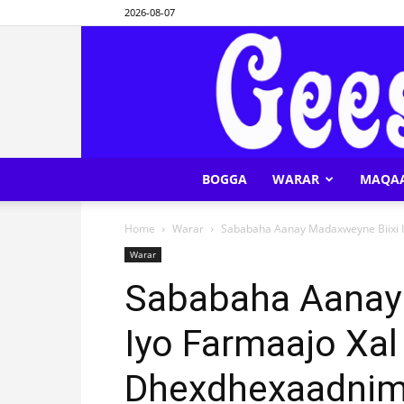
2026-08-07
BOGGA
WARAR
MAQA
Home
Warar
Sababaha Aanay Madaxweyne Biixi Iy
Warar
Sababaha Aanay
Iyo Farmaajo Xal
Dhexdhexaadnima