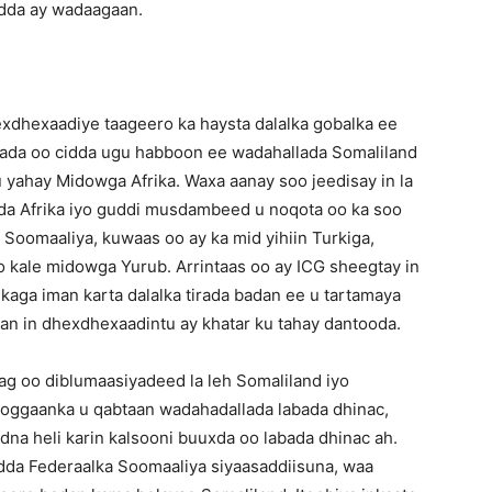
adda ay wadaagaan.
hexdhexaadiye taageero ka haysta dalalka gobalka ee
Iyada oo cidda ugu habboon ee wadahallada Somaliland
u yahay Midowga Afrika. Waxa aanay soo jeedisay in la
eda Afrika iyo guddi musdambeed u noqota oo ka soo
 Soomaaliya, kuwaas oo ay ka mid yihiin Turkiga,
o kale midowga Yurub. Arrintaas oo ay ICG sheegtay in
kaga iman karta dalalka tirada badan ee u tartamaya
aan in dhexdhexaadintu ay khatar ku tahay dantooda.
adag oo diblumaasiyadeed la leh Somaliland iyo
hoggaanka u qabtaan wadahadallada labada dhinac,
dna heli karin kalsooni buuxda oo labada dhinac ah.
dda Federaalka Soomaaliya siyaasaddiisuna, waa