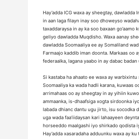
Hay’adda ICG waxa ay sheegtay, dawladda Ima
in aan laga filayn inay soo dhoweyso wadah
taxaddaraysa in ay ka soo baxaan go’aamo k
geliyo dawladda Muqdisho. Waxa aanay sheeg
dawladda Soomaaliya ee ay Somaliland wada
Farmaajo kaddib iman doonta. Markaas oo ay 
federaalka, lagana yaabo in ay dabac badan
Si kastaba ha ahaato ee waxa ay warbixintu s
Soomaaliya ka wada hadli karana, kuwaas oo
arrimahaas oo ay sheegtay in ay yihiin kuwo
ammaanka, is-dhaafsiga xogta sirdoonka iyo
labada dhianc dantu ugu jirto, isu socodka d
uga wada faa’iidaysan kari lahaayeen deynta 
horseeddo maalgashi iyo shirkado qodista i
Hay’adda xasaradaha adduunku waxa ay ku tal