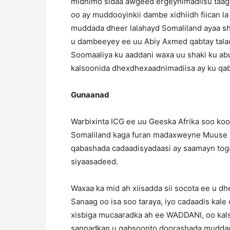
midnimo sidaa awgeed ergeynimadiisu taage
oo ay muddooyinkii dambe xidhiidh fiican l
muddada dheer lalahayd Somaliland ayaa sh
u dambeeyey ee uu Abiy Axmed qabtay talad
Soomaaliya ku aaddani waxa uu shaki ku ab
kalsoonida dhexdhexaadnimadiisa ay ku qab
Gunaanad
Warbixinta ICG ee uu Geeska Afrika soo ko
Somaliland kaga furan madaxweyne Muuse Bi
qabashada cadaadisyadaasi ay saamayn tog
siyaasadeed.
Waxaa ka mid ah xiisadda sii socota ee u d
Sanaag oo isa soo taraya, iyo cadaadis kale
xisbiga mucaaradka ah ee WADDANI, oo kals
sannadkan u qabsoonto doorashada muddad