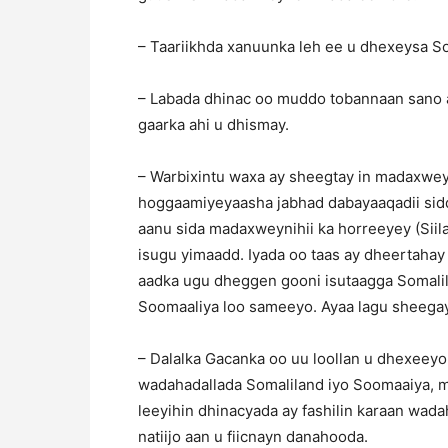
– Taariikhda xanuunka leh ee u dhexeysa So
– Labada dhinac oo muddo tobannaan sano 
gaarka ahi u dhismay.
– Warbixintu waxa ay sheegtay in madaxwey
hoggaamiyeyaasha jabhad dabayaaqadii sidd
aanu sida madaxweynihii ka horreeyey (Siila
isugu yimaadd. Iyada oo taas ay dheertahay
aadka ugu dheggen gooni isutaagga Somalil
Soomaaliya loo sameeyo. Ayaa lagu sheegay
– Dalalka Gacanka oo uu loollan u dhexeeyo
wadahadallada Somaliland iyo Soomaaiya, ma
leeyihin dhinacyada ay fashilin karaan wada
natiijo aan u fiicnayn danahooda.