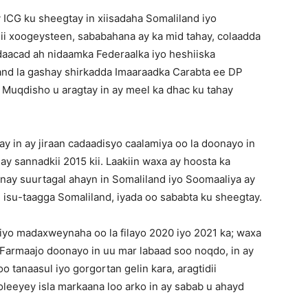
ICG ku sheegtay in xiisadaha Somaliland iyo
i xoogeysteen, sababahana ay ka mid tahay, colaadda
daacad ah nidaamka Federaalka iyo heshiiska
nd la gashay shirkadda Imaaraadka Carabta ee DP
y Muqdisho u aragtay in ay meel ka dhac ku tahay
y in ay jiraan cadaadisyo caalamiya oo la doonayo in
y sannadkii 2015 kii. Laakiin waxa ay hoosta ka
anay suurtagal ahayn in Somaliland iyo Soomaaliya ay
 isu-taagga Somaliland, iyada oo sababta ku sheegtay.
yo madaxweynaha oo la filayo 2020 iyo 2021 ka; waxa
rmaajo doonayo in uu mar labaad soo noqdo, in ay
o tanaasul iyo gorgortan gelin kara, aragtidii
oleeyey isla markaana loo arko in ay sabab u ahayd