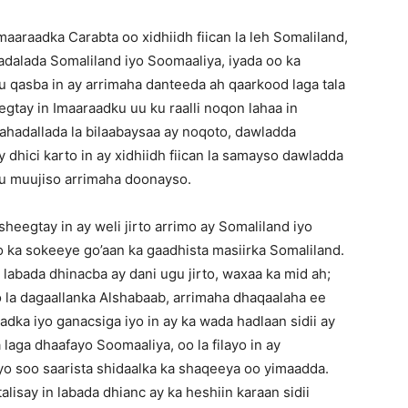
araadka Carabta oo xidhiidh fiican la leh Somaliland,
adalada Somaliland iyo Soomaaliya, iyada oo ka
u qasba in ay arrimaha danteeda ah qaarkood laga tala
tay in Imaaraadku uu ku raalli noqon lahaa in
hadallada la bilaabaysaa ay noqoto, dawladda
dhici karto in ay xidhiidh fiican la samayso dawladda
 u muujiso arrimaha doonayso.
heegtay in ay weli jirto arrimo ay Somaliland iyo
 ka sokeeye go’aan ka gaadhista masiirka Somaliland.
 labada dhinacba ay dani ugu jirto, waxaa ka mid ah;
 la dagaallanka Alshabaab, arrimaha dhaqaalaha ee
adka iyo ganacsiga iyo in ay ka wada hadlaan sidii ay
laga dhaafayo Soomaaliya, oo la filayo in ay
yo soo saarista shidaalka ka shaqeeya oo yimaadda.
isay in labada dhianc ay ka heshiin karaan sidii