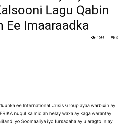
Kalsooni Lagu Qabin
Newspaper
n Ee Imaaraadka
1036
0
uunka ee International Crisis Group ayaa warbixin ay
AFRIKA nuqul ka mid ah helay waxa ay kaga warantay
and iyo Soomaaliya iyo fursadaha ay u aragto in ay