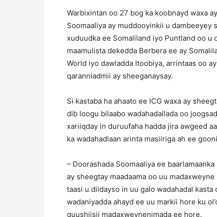
Warbixintan oo 27 bog ka koobnayd waxa ay 
Soomaaliya ay muddooyinkii u dambeeyey si
xuduudka ee Somaliland iyo Puntland oo u 
maamulista dekedda Berbera ee ay Somalila
World iyo dawladda Itoobiya, arrintaas oo a
qaranniadmii ay sheeganaysay.
Si kastaba ha ahaato ee ICG waxa ay sheegta
dib loogu bilaabo wadahadallada oo joogsada
xariiqday in duruufaha hadda jira awgeed a
ka wadahadlaan arinta masiiriga ah ee gooni
– Doorashada Soomaaliya ee baarlamaanka i
ay sheegtay maadaama oo uu madaxweyne Fa
taasi u diidayso in uu galo wadahadal kasta o
wadaniyadda ahayd ee uu markii hore ku ol’
guushiisii madaxweynenimada ee hore.