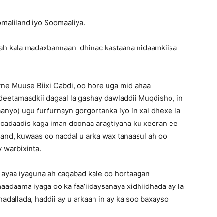
maliland iyo Soomaaliya.
ah kala madaxbannaan, dhinac kastaana nidaamkiisa
ne Muuse Biixi Cabdi, oo hore uga mid ahaa
eetamaadkii dagaal la gashay dawladdii Muqdisho, in
anyo) ugu furfurnayn gorgortanka iyo in xal dhexe la
 cadaadis kaga iman doonaa aragtiyaha ku xeeran ee
and, kuwaas oo nacdal u arka wax tanaasul ah oo
 warbixinta.
 ayaa iyaguna ah caqabad kale oo hortaagan
adaama iyaga oo ka faa’iidaysanaya xidhiidhada ay la
hadallada, haddii ay u arkaan in ay ka soo baxayso