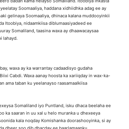
ero badan kama helayso Somaliland. Itoobiya inkasta
a yeelatay Soomaaliya, haddana xidhiidhka adag ee ay
aki gelinaya Soomaaliya, dhinaca kalana muddooyinkii
a Itoobiya, nidaamkiisa diblumaasiyadeed ee
uuray Somaliland, taasina waxa ay dhaawacaysaa
i lahayd.
obay, waxa ay ka warrantay cadaadisyo gudaha
ixi Cabdi. Waxa aanay hoosta ka xariiqday in wax-ka-
an ama taban ku yeelanayso raasamaalkiisa
hexeysa Somaliland iyo Puntland, isku dhaca beelaha ee
 oo ka saaran in uu xal u helo muranka u dhexeeya
oonida kala noqday Komishanka doorashooyinka, si ay
a dheer soo dib dhacday ee baarlamaanku.