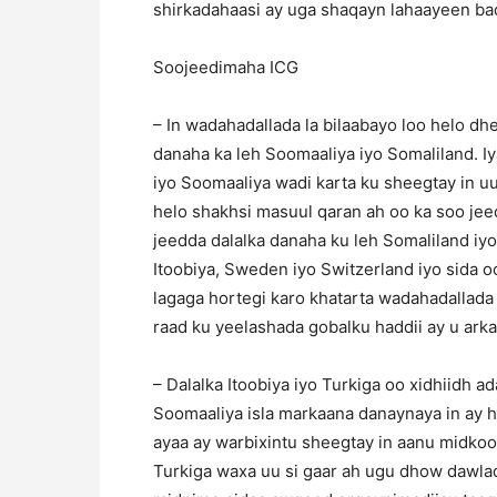
shirkadahaasi ay uga shaqayn lahaayeen b
Soojeedimaha ICG
– In wadahadallada la bilaabayo loo helo d
danaha ka leh Soomaaliya iyo Somaliland. 
iyo Soomaaliya wadi karta ku sheegtay in u
helo shakhsi masuul qaran ah oo ka soo je
jeedda dalalka danaha ku leh Somaliland iyo
Itoobiya, Sweden iyo Switzerland iyo sida o
lagaga hortegi karo khatarta wadahadallada 
raad ku yeelashada gobalku haddii ay u ark
– Dalalka Itoobiya iyo Turkiga oo xidhiidh 
Soomaaliya isla markaana danaynaya in ay 
ayaa ay warbixintu sheegtay in aanu midkoo
Turkiga waxa uu si gaar ah ugu dhow dawla