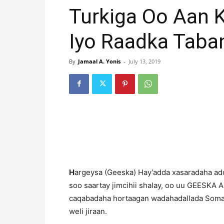
Turkiga Oo Aan 
Iyo Raadka Taba
By
Jamaal A. Yonis
-
July 13, 2019
H
argeysa (Geeska) Hay’adda xasaradaha add
soo saartay jimcihii shalay, oo uu GEESKA 
caqabadaha hortaagan wadahadallada Somalil
weli jiraan.