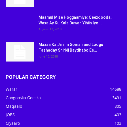
Maamul Mise Hoggaamiye: Qeexdooda,
Waxa Ay Ku Kala Duwan Yihiin Iyo...
August 17, 2018
Maxaa Ka Jira In Somaliland Loogu
Tashaday Shirkii Baydhabo Ee...
June 10, 2018
POPULAR CATEGORY
Warar
14688
Googooska Geeska
3491
Maqaalo
805
JOBS
403
Ciyaaro
103