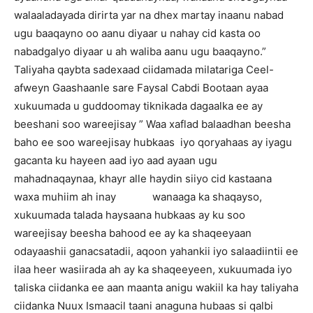
walaaladayada dirirta yar na dhex martay inaanu nabad
ugu baaqayno oo aanu diyaar u nahay cid kasta oo
nabadgalyo diyaar u ah waliba aanu ugu baaqayno.”
Taliyaha qaybta sadexaad ciidamada milatariga Ceel-
afweyn Gaashaanle sare Faysal Cabdi Bootaan ayaa
xukuumada u guddoomay tiknikada dagaalka ee ay
beeshani soo wareejisay ” Waa xaflad balaadhan beesha
baho ee soo wareejisay hubkaas iyo qoryahaas ay iyagu
gacanta ku hayeen aad iyo aad ayaan ugu
mahadnaqaynaa, khayr alle haydin siiyo cid kastaana
waxa muhiim ah inay wanaaga ka shaqayso,
xukuumada talada haysaana hubkaas ay ku soo
wareejisay beesha bahood ee ay ka shaqeeyaan
odayaashii ganacsatadii, aqoon yahankii iyo salaadiintii ee
ilaa heer wasiirada ah ay ka shaqeeyeen, xukuumada iyo
taliska ciidanka ee aan maanta anigu wakiil ka hay taliyaha
ciidanka Nuux Ismaacil taani anaguna hubaas si qalbi