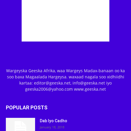
Wargeyska Geeska Afrika, waa Wargeys Madax-banaan oo ka
soo baxa Magaalada Hargeysa. waxaad nagala soo xidhiidhi
kartaa: editor@geeska.net, info@geeska.net iyo
geeska2006@yahoo.com www.geeska.net
POPULAR POSTS
Dab Iyo Cadho
January 18, 2018