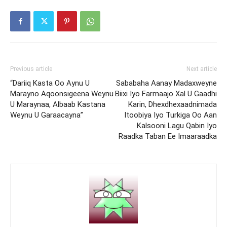
Previous article
Next article
“Dariiq Kasta Oo Aynu U
Sababaha Aanay Madaxweyne
Marayno Aqoonsigeena Weynu
Biixi Iyo Farmaajo Xal U Gaadhi
U Maraynaa, Albaab Kastana
Karin, Dhexdhexaadnimada
Weynu U Garaacayna”
Itoobiya Iyo Turkiga Oo Aan
Kalsooni Lagu Qabin Iyo
Raadka Taban Ee Imaaraadka