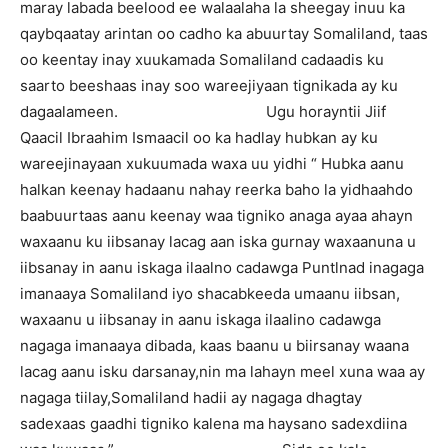
maray labada beelood ee walaalaha la sheegay inuu ka
qaybqaatay arintan oo cadho ka abuurtay Somaliland, taas
oo keentay inay xuukamada Somaliland cadaadis ku
saarto beeshaas inay soo wareejiyaan tignikada ay ku
dagaalameen. Ugu horayntii Jiif
Qaacil Ibraahim Ismaacil oo ka hadlay hubkan ay ku
wareejinayaan xukuumada waxa uu yidhi “ Hubka aanu
halkan keenay hadaanu nahay reerka baho la yidhaahdo
baabuurtaas aanu keenay waa tigniko anaga ayaa ahayn
waxaanu ku iibsanay lacag aan iska gurnay waxaanuna u
iibsanay in aanu iskaga ilaalno cadawga Puntlnad inagaga
imanaaya Somaliland iyo shacabkeeda umaanu iibsan,
waxaanu u iibsanay in aanu iskaga ilaalino cadawga
nagaga imanaaya dibada, kaas baanu u biirsanay waana
lacag aanu isku darsanay,nin ma lahayn meel xuna waa ay
nagaga tiilay,Somaliland hadii ay nagaga dhagtay
sadexaas gaadhi tigniko kalena ma haysano sadexdiina