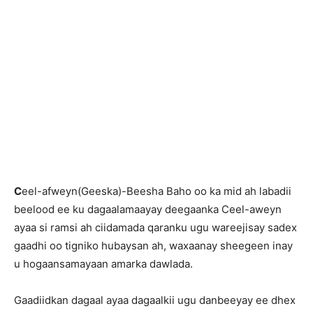
C
eel-afweyn(Geeska)-Beesha Baho oo ka mid ah labadii
beelood ee ku dagaalamaayay deegaanka Ceel-aweyn
ayaa si ramsi ah ciidamada qaranku ugu wareejisay sadex
gaadhi oo tigniko hubaysan ah, waxaanay sheegeen inay
u hogaansamayaan amarka dawlada.
Gaadiidkan dagaal ayaa dagaalkii ugu danbeeyay ee dhex