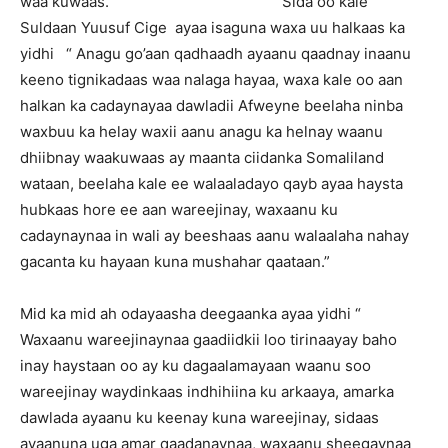
waa kuwaas.” Sida oo kale
Suldaan Yuusuf Cige ayaa isaguna waxa uu halkaas ka
yidhi “ Anagu go’aan qadhaadh ayaanu qaadnay inaanu
keeno tignikadaas waa nalaga hayaa, waxa kale oo aan
halkan ka cadaynayaa dawladii Afweyne beelaha ninba
waxbuu ka helay waxii aanu anagu ka helnay waanu
dhiibnay waakuwaas ay maanta ciidanka Somaliland
wataan, beelaha kale ee walaaladayo qayb ayaa haysta
hubkaas hore ee aan wareejinay, waxaanu ku
cadaynaynaa in wali ay beeshaas aanu walaalaha nahay
gacanta ku hayaan kuna mushahar qaataan.”
Mid ka mid ah odayaasha deegaanka ayaa yidhi “
Waxaanu wareejinaynaa gaadiidkii loo tirinaayay baho
inay haystaan oo ay ku dagaalamayaan waanu soo
wareejinay waydinkaas indhihiina ku arkaaya, amarka
dawlada ayaanu ku keenay kuna wareejinay, sidaas
ayaanuna uga amar qaadanaynaa, waxaanu sheegaynaa