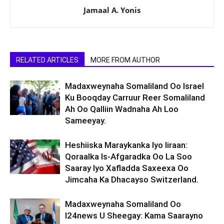
Jamaal A. Yonis
RELATED ARTICLES
MORE FROM AUTHOR
Madaxweynaha Somaliland Oo Israel
Ku Booqday Carruur Reer Somaliland
Ah Oo Qalliin Wadnaha Ah Loo
Sameeyay.
Heshiiska Maraykanka Iyo Iiraan:
Qoraalka Is-Afgaradka Oo La Soo
Saaray Iyo Xafladda Saxeexa Oo
Jimcaha Ka Dhacayso Switzerland.
Madaxweynaha Somaliland Oo
I24news U Sheegay: Kama Saarayno