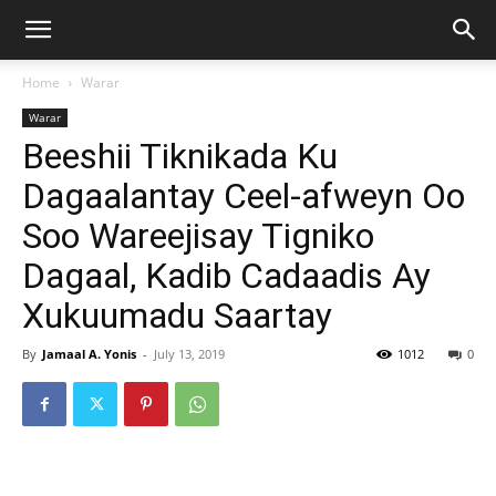
Home
Warar
Warar
Beeshii Tiknikada Ku
Dagaalantay Ceel-afweyn Oo
Soo Wareejisay Tigniko
Dagaal, Kadib Cadaadis Ay
Xukuumadu Saartay
By
Jamaal A. Yonis
-
July 13, 2019
1012
0