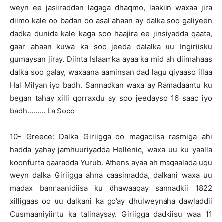
weyn ee jasiiraddan lagaga dhaqmo, laakiin waxaa jira
diimo kale oo badan oo asal ahaan ay dalka soo galiyeen
dadka dunida kale kaga soo haajira ee jinsiyadda qaata,
gaar ahaan kuwa ka soo jeeda dalalka uu Ingiriisku
gumaysan jiray. Diinta Islaamka ayaa ka mid ah diimahaas
dalka soo galay, waxaana aaminsan dad lagu qiyaaso illaa
Hal Milyan iyo badh. Sannadkan waxa ay Ramadaantu ku
began tahay xilli qorraxdu ay soo jeedayso 16 saac iyo
badh……… La Soco
1
0- Greece: Dalka Giriigga oo magaciisa rasmiga ahi
hadda yahay jamhuuriyadda Hellenic, waxa uu ku yaalla
koonfurta qaaradda Yurub. Athens ayaa ah magaalada ugu
weyn dalka Giriigga ahna caasimadda, dalkani waxa uu
madax bannaanidiisa ku dhawaaqay sannadkii 1822
xilligaas oo uu dalkani ka go’ay dhulweynaha dawladdii
Cusmaaniyiintu ka talinaysay. Giriigga dadkiisu waa 11