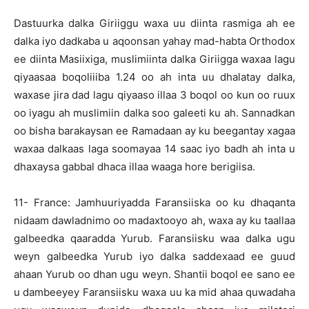
Dastuurka dalka Giriiggu waxa uu diinta rasmiga ah ee
dalka iyo dadkaba u aqoonsan yahay mad-habta Orthodox
ee diinta Masiixiga, muslimiinta dalka Giriigga waxaa lagu
qiyaasaa boqoliiiba 1.24 oo ah inta uu dhalatay dalka,
waxase jira dad lagu qiyaaso illaa 3 boqol oo kun oo ruux
oo iyagu ah muslimiin dalka soo galeeti ku ah. Sannadkan
oo bisha barakaysan ee Ramadaan ay ku beegantay xagaa
waxaa dalkaas laga soomayaa 14 saac iyo badh ah inta u
dhaxaysa gabbal dhaca illaa waaga hore berigiisa.
11- France: Jamhuuriyadda Faransiiska oo ku dhaqanta
nidaam dawladnimo oo madaxtooyo ah, waxa ay ku taallaa
galbeedka qaaradda Yurub. Faransiisku waa dalka ugu
weyn galbeedka Yurub iyo dalka saddexaad ee guud
ahaan Yurub oo dhan ugu weyn. Shantii boqol ee sano ee
u dambeeyey Faransiisku waxa uu ka mid ahaa quwadaha