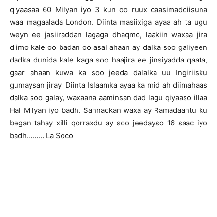
qiyaasaa 60 Milyan iyo 3 kun oo ruux caasimaddiisuna
waa magaalada London. Diinta masiixiga ayaa ah ta ugu
weyn ee jasiiraddan lagaga dhaqmo, laakiin waxaa jira
diimo kale oo badan oo asal ahaan ay dalka soo galiyeen
dadka dunida kale kaga soo haajira ee jinsiyadda qaata,
gaar ahaan kuwa ka soo jeeda dalalka uu Ingiriisku
gumaysan jiray. Diinta Islaamka ayaa ka mid ah diimahaas
dalka soo galay, waxaana aaminsan dad lagu qiyaaso illaa
Hal Milyan iyo badh. Sannadkan waxa ay Ramadaantu ku
began tahay xilli qorraxdu ay soo jeedayso 16 saac iyo
badh……… La Soco