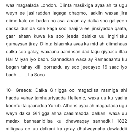
waa magaalada London. Diinta masiixiga ayaa ah ta ugu
weyn ee jasiiraddan lagaga dhaqmo, laakiin waxaa jira
diimo kale oo badan oo asal ahaan ay dalka soo galiyeen
dadka dunida kale kaga soo haajira ee jinsiyadda qaata,
gaar ahaan kuwa ka soo jeeda dalalka uu Ingiriisku
gumaysan jiray. Diinta Islaamka ayaa ka mid ah diimahaas
dalka soo galay, waxaana aaminsan dad lagu qiyaaso illaa
Hal Milyan iyo badh. Sannadkan waxa ay Ramadaantu ku
began tahay xilli qorraxdu ay soo jeedayso 16 saac iyo
badh……… La Soco
1
0- Greece: Dalka Giriigga oo magaciisa rasmiga ahi
hadda yahay jamhuuriyadda Hellenic, waxa uu ku yaalla
koonfurta qaaradda Yurub. Athens ayaa ah magaalada ugu
weyn dalka Giriigga ahna caasimadda, dalkani waxa uu
madax bannaanidiisa ku dhawaaqay sannadkii 1822
xilligaas oo uu dalkani ka go’ay dhulweynaha dawladdii