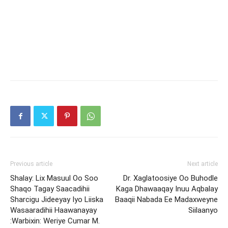
Previous article
Next article
Shalay: Lix Masuul Oo Soo
Dr. Xaglatoosiye Oo Buhodle
Shaqo Tagay Saacadihii
Kaga Dhawaaqay Inuu Aqbalay
Sharcigu Jideeyay Iyo Liiska
Baaqii Nabada Ee Madaxweyne
Wasaaradihii Haawanayay
Siilaanyo
:Warbixin: Weriye Cumar M.