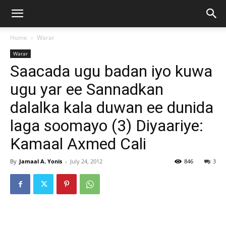
Home
Warar
Warar
Saacada ugu badan iyo kuwa
ugu yar ee Sannadkan
dalalka kala duwan ee dunida
laga soomayo (3) Diyaariye:
Kamaal Axmed Cali
By
Jamaal A. Yonis
-
July 24, 2012
846
3