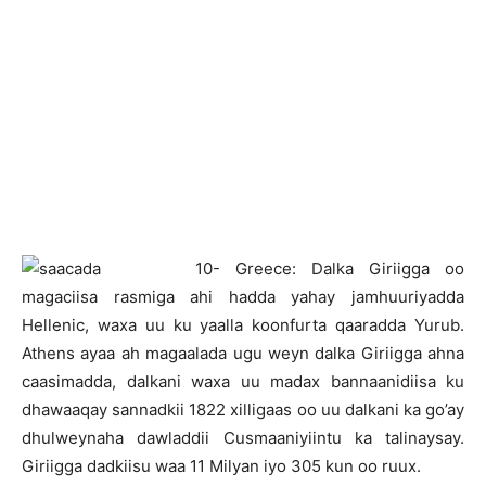
1
0- Greece: Dalka Giriigga oo
magaciisa rasmiga ahi hadda yahay jamhuuriyadda
Hellenic, waxa uu ku yaalla koonfurta qaaradda Yurub.
Athens ayaa ah magaalada ugu weyn dalka Giriigga ahna
caasimadda, dalkani waxa uu madax bannaanidiisa ku
dhawaaqay sannadkii 1822 xilligaas oo uu dalkani ka go’ay
dhulweynaha dawladdii Cusmaaniyiintu ka talinaysay.
Giriigga dadkiisu waa 11 Milyan iyo 305 kun oo ruux.