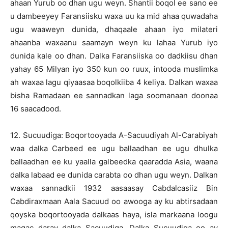
ahaan Yurub oo dhan ugu weyn. Shantii boqol ee sano ee
u dambeeyey Faransiisku waxa uu ka mid ahaa quwadaha
ugu waaweyn dunida, dhaqaale ahaan iyo milateri
ahaanba waxaanu saamayn weyn ku lahaa Yurub iyo
dunida kale oo dhan. Dalka Faransiiska oo dadkiisu dhan
yahay 65 Milyan iyo 350 kun oo ruux, intooda muslimka
ah waxaa lagu qiyaasaa boqolkiiba 4 keliya. Dalkan waxaa
bisha Ramadaan ee sannadkan laga soomanaan doonaa
16 saacadood.
12. Sucuudiga: Boqortooyada A-Sacuudiyah Al-Carabiyah
waa dalka Carbeed ee ugu ballaadhan ee ugu dhulka
ballaadhan ee ku yaalla galbeedka qaaradda Asia, waana
dalka labaad ee dunida carabta oo dhan ugu weyn. Dalkan
waxaa sannadkii 1932 aasaasay Cabdalcasiiz Bin
Cabdiraxmaan Aala Sacuud oo awooga ay ku abtirsadaan
qoyska boqortooyada dalkaas haya, isla markaana loogu
magac daray dalka Sacuudiga. Dalka Sucuudiga oo ay