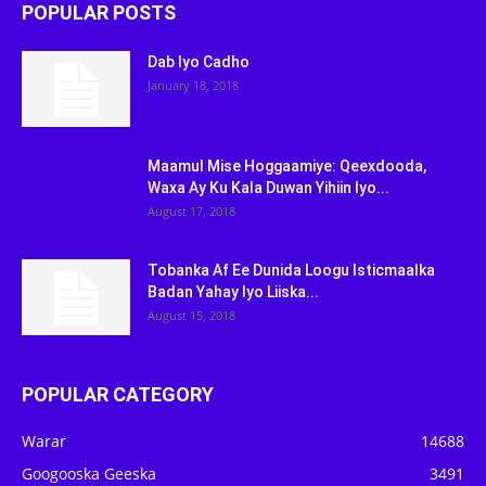
POPULAR POSTS
Dab Iyo Cadho
January 18, 2018
Maamul Mise Hoggaamiye: Qeexdooda,
Waxa Ay Ku Kala Duwan Yihiin Iyo...
August 17, 2018
Tobanka Af Ee Dunida Loogu Isticmaalka
Badan Yahay Iyo Liiska...
August 15, 2018
POPULAR CATEGORY
Warar
14688
Googooska Geeska
3491