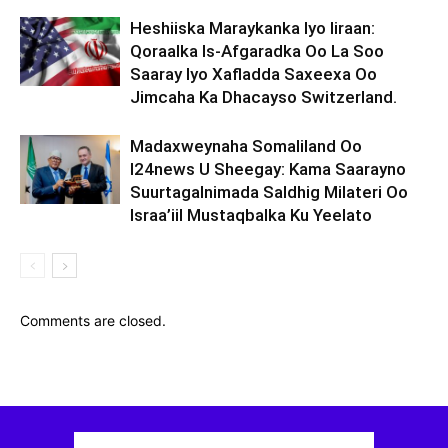
Heshiiska Maraykanka Iyo Iiraan:
Qoraalka Is-Afgaradka Oo La Soo
Saaray Iyo Xafladda Saxeexa Oo
Jimcaha Ka Dhacayso Switzerland.
Madaxweynaha Somaliland Oo
I24news U Sheegay: Kama Saarayno
Suurtagalnimada Saldhig Milateri Oo
Israa’iil Mustaqbalka Ku Yeelato
Comments are closed.