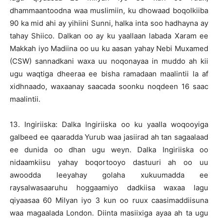
dhammaantoodna waa muslimiin, ku dhowaad boqolkiiba
90 ka mid ahi ay yihiini Sunni, halka inta soo hadhayna ay
tahay Shiico. Dalkan oo ay ku yaallaan labada Xaram ee
Makkah iyo Madiina oo uu ku aasan yahay Nebi Muxamed
(CSW) sannadkani waxa uu noqonayaa in muddo ah kii
ugu waqtiga dheeraa ee bisha ramadaan maalintii la af
xidhnaado, waxaanay saacada soonku noqdeen 16 saac
maalintii.
13. Ingiriiska: Dalka Ingiriiska oo ku yaalla woqooyiga
galbeed ee qaaradda Yurub waa jasiirad ah tan sagaalaad
ee dunida oo dhan ugu weyn. Dalka Ingiriiska oo
nidaamkiisu yahay boqortooyo dastuuri ah oo uu
awoodda leeyahay golaha xukuumadda ee
raysalwasaaruhu hoggaamiyo dadkiisa waxaa lagu
qiyaasaa 60 Milyan iyo 3 kun oo ruux caasimaddiisuna
waa magaalada London. Diinta masiixiga ayaa ah ta ugu