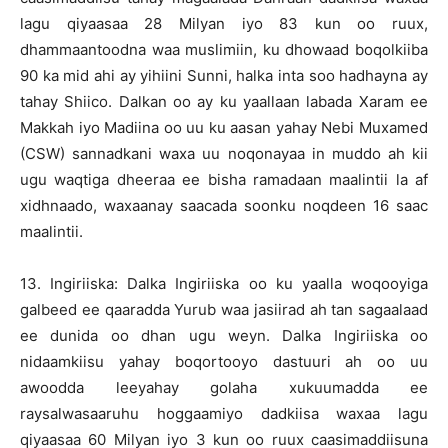
lagu qiyaasaa 28 Milyan iyo 83 kun oo ruux,
dhammaantoodna waa muslimiin, ku dhowaad boqolkiiba
90 ka mid ahi ay yihiini Sunni, halka inta soo hadhayna ay
tahay Shiico. Dalkan oo ay ku yaallaan labada Xaram ee
Makkah iyo Madiina oo uu ku aasan yahay Nebi Muxamed
(CSW) sannadkani waxa uu noqonayaa in muddo ah kii
ugu waqtiga dheeraa ee bisha ramadaan maalintii la af
xidhnaado, waxaanay saacada soonku noqdeen 16 saac
maalintii.
13. Ingiriiska: Dalka Ingiriiska oo ku yaalla woqooyiga
galbeed ee qaaradda Yurub waa jasiirad ah tan sagaalaad
ee dunida oo dhan ugu weyn. Dalka Ingiriiska oo
nidaamkiisu yahay boqortooyo dastuuri ah oo uu
awoodda leeyahay golaha xukuumadda ee
raysalwasaaruhu hoggaamiyo dadkiisa waxaa lagu
qiyaasaa 60 Milyan iyo 3 kun oo ruux caasimaddiisuna