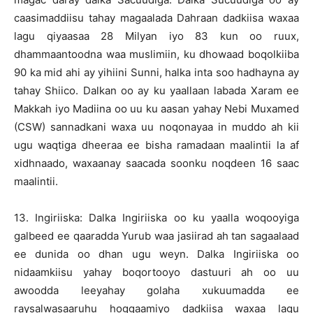
caasimaddiisu tahay magaalada Dahraan dadkiisa waxaa
lagu qiyaasaa 28 Milyan iyo 83 kun oo ruux,
dhammaantoodna waa muslimiin, ku dhowaad boqolkiiba
90 ka mid ahi ay yihiini Sunni, halka inta soo hadhayna ay
tahay Shiico. Dalkan oo ay ku yaallaan labada Xaram ee
Makkah iyo Madiina oo uu ku aasan yahay Nebi Muxamed
(CSW) sannadkani waxa uu noqonayaa in muddo ah kii
ugu waqtiga dheeraa ee bisha ramadaan maalintii la af
xidhnaado, waxaanay saacada soonku noqdeen 16 saac
maalintii.
13. Ingiriiska: Dalka Ingiriiska oo ku yaalla woqooyiga
galbeed ee qaaradda Yurub waa jasiirad ah tan sagaalaad
ee dunida oo dhan ugu weyn. Dalka Ingiriiska oo
nidaamkiisu yahay boqortooyo dastuuri ah oo uu
awoodda leeyahay golaha xukuumadda ee
raysalwasaaruhu hoggaamiyo dadkiisa waxaa lagu