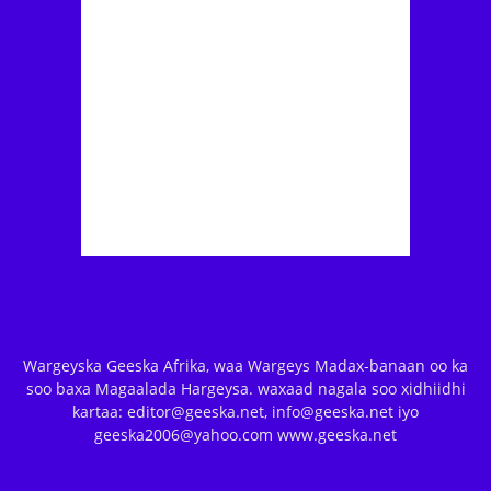
Wargeyska Geeska Afrika, waa Wargeys Madax-banaan oo ka
soo baxa Magaalada Hargeysa. waxaad nagala soo xidhiidhi
kartaa: editor@geeska.net, info@geeska.net iyo
geeska2006@yahoo.com www.geeska.net