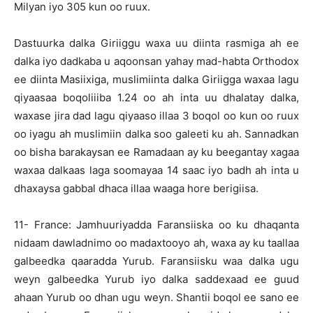
Milyan iyo 305 kun oo ruux.
Dastuurka dalka Giriiggu waxa uu diinta rasmiga ah ee
dalka iyo dadkaba u aqoonsan yahay mad-habta Orthodox
ee diinta Masiixiga, muslimiinta dalka Giriigga waxaa lagu
qiyaasaa boqoliiiba 1.24 oo ah inta uu dhalatay dalka,
waxase jira dad lagu qiyaaso illaa 3 boqol oo kun oo ruux
oo iyagu ah muslimiin dalka soo galeeti ku ah. Sannadkan
oo bisha barakaysan ee Ramadaan ay ku beegantay xagaa
waxaa dalkaas laga soomayaa 14 saac iyo badh ah inta u
dhaxaysa gabbal dhaca illaa waaga hore berigiisa.
11- France: Jamhuuriyadda Faransiiska oo ku dhaqanta
nidaam dawladnimo oo madaxtooyo ah, waxa ay ku taallaa
galbeedka qaaradda Yurub. Faransiisku waa dalka ugu
weyn galbeedka Yurub iyo dalka saddexaad ee guud
ahaan Yurub oo dhan ugu weyn. Shantii boqol ee sano ee