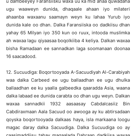
u dambeeyey Faransiisku waxa uu ka mid ahaa quwadaha
ugu waaweyn dunida, dhaqaale ahaan iyo milateri
ahaanba waxaanu saamayn weyn ku lahaa Yurub iyo
dunida kale oo dhan. Dalka Faransiiska oo dadkiisu dhan
yahay 65 Milyan iyo 350 kun oo ruux, intooda muslimka
ah waxaa lagu qiyaasaa boqolkiiba 4 keliya. Dalkan waxaa
bisha Ramadaan ee sannadkan laga soomanaan doonaa
16 saacadood.
12. Sucuudiga: Boqortooyada A-Sacuudiyah Al-Carabiyah
waa dalka Carbeed ee ugu ballaadhan ee ugu dhulka
ballaadhan ee ku yaalla galbeedka qaaradda Asia, waana
dalka labaad ee dunida carabta oo dhan ugu weyn. Dalkan
waxaa sannadkii 1932 aasaasay Cabdalcasiiz Bin
Cabdiraxmaan Aala Sacuud oo awooga ay ku abtirsadaan
qoyska boqortooyada dalkaas haya, isla markaana loogu
magac daray dalka Sacuudiga. Dalka Sucuudiga oo ay
caasimaddiisu tahay magaalada Dahraan dadkiisa waxaa