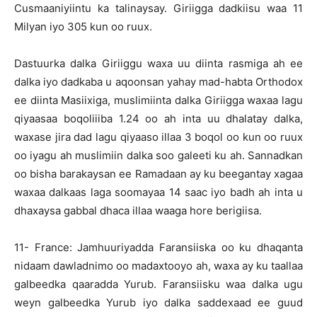
Cusmaaniyiintu ka talinaysay. Giriigga dadkiisu waa 11
Milyan iyo 305 kun oo ruux.
Dastuurka dalka Giriiggu waxa uu diinta rasmiga ah ee
dalka iyo dadkaba u aqoonsan yahay mad-habta Orthodox
ee diinta Masiixiga, muslimiinta dalka Giriigga waxaa lagu
qiyaasaa boqoliiiba 1.24 oo ah inta uu dhalatay dalka,
waxase jira dad lagu qiyaaso illaa 3 boqol oo kun oo ruux
oo iyagu ah muslimiin dalka soo galeeti ku ah. Sannadkan
oo bisha barakaysan ee Ramadaan ay ku beegantay xagaa
waxaa dalkaas laga soomayaa 14 saac iyo badh ah inta u
dhaxaysa gabbal dhaca illaa waaga hore berigiisa.
11- France: Jamhuuriyadda Faransiiska oo ku dhaqanta
nidaam dawladnimo oo madaxtooyo ah, waxa ay ku taallaa
galbeedka qaaradda Yurub. Faransiisku waa dalka ugu
weyn galbeedka Yurub iyo dalka saddexaad ee guud