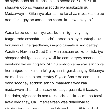
ah siyaasadda mustqabalka soo socda ee KULMIYE ku
shaqayn doono, waana aragtidii iyo maskaxdii uu
Madaxweyne Siilaanyo afar sanno ku ahaa madaxda ee uu
noo sii dhigay oo annaguna aannu ku hawlgalayno.”
Waxa kaloo uu dhallinyarada ku dhiirigeliyey inay
taageerada axsaabtu mabda’ u noqoto si ay mustaqbalka
horumarka uga gaadhaan, isagoo tusaale u soo qaatay
Wasiirka Hawlaha Guud Cali Marreexaan oo ku biirista iyo
shaqada xisbiga bilaabay wixii ka dambeeyey aasaaskiisii
iminkana wasiir noqday, “Anigu soddon ama afar sanno ka
hor anigoo idinka idin le’eg ayaan is garabtaagay Siilaanyo
oo markaa ka soo horjeestay Siyaad Barre oo aannu ku
daba soconay soddon sanno, maantana waa kaa
madaxweynaha ii sharraxay ee isagu gacanta ii taagay.
Haddaba, siyaasadda marka mabda’ la isku aaminno taasi
ayey leedahay, Cali-marreexaan waa dhallinyaradii
xisbiga joogtay berigii aannu lahayn ha tahriibin walaal