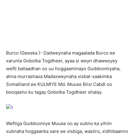
B
urco (Geeska )- Dadweynaha magaalada Burco ee
xarunta Gobolka Togdheer, ayaa si weyn dhaweeyey
wefti ballaadhan oo uu hoggaaminayo Guddoomiyaha,
ahna murrashaxa Madaxweynaha xisbal-xaakimka
Somaliland ee KULMIYE Md. Muuse Biixi Cabdi oo
booqasho ku tagay Gobolka Togdheer shalay.
Weftiga Guddoomiye Muuse oo ay xubno ka yihiin
xubnaha hoggaanka sare ee xisbiga, wasiiro, xidhibaanno