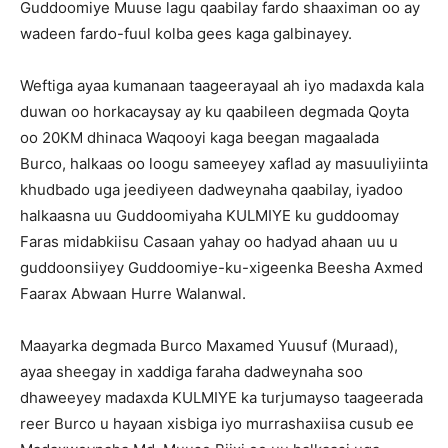
Guddoomiye Muuse lagu qaabilay fardo shaaximan oo ay
wadeen fardo-fuul kolba gees kaga galbinayey.
Weftiga ayaa kumanaan taageerayaal ah iyo madaxda kala
duwan oo horkacaysay ay ku qaabileen degmada Qoyta
oo 20KM dhinaca Waqooyi kaga beegan magaalada
Burco, halkaas oo loogu sameeyey xaflad ay masuuliyiinta
khudbado uga jeediyeen dadweynaha qaabilay, iyadoo
halkaasna uu Guddoomiyaha KULMIYE ku guddoomay
Faras midabkiisu Casaan yahay oo hadyad ahaan uu u
guddoonsiiyey Guddoomiye-ku-xigeenka Beesha Axmed
Faarax Abwaan Hurre Walanwal.
Maayarka degmada Burco Maxamed Yuusuf (Muraad),
ayaa sheegay in xaddiga faraha dadweynaha soo
dhaweeyey madaxda KULMIYE ka turjumayso taageerada
reer Burco u hayaan xisbiga iyo murrashaxiisa cusub ee