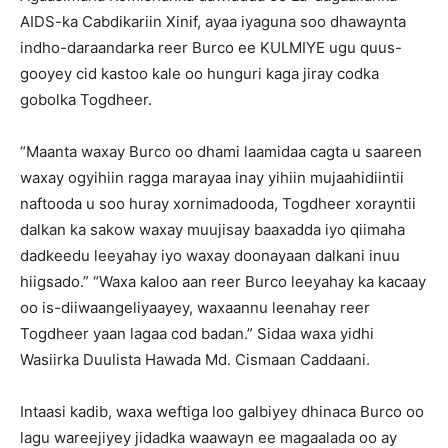
AIDS-ka Cabdikariin Xinif, ayaa iyaguna soo dhawaynta
indho-daraandarka reer Burco ee KULMIYE ugu quus-
gooyey cid kastoo kale oo hunguri kaga jiray codka
gobolka Togdheer.
“Maanta waxay Burco oo dhami laamidaa cagta u saareen
waxay ogyihiin ragga marayaa inay yihiin mujaahidiintii
naftooda u soo huray xornimadooda, Togdheer xorayntii
dalkan ka sakow waxay muujisay baaxadda iyo qiimaha
dadkeedu leeyahay iyo waxay doonayaan dalkani inuu
hiigsado.” “Waxa kaloo aan reer Burco leeyahay ka kacaay
oo is-diiwaangeliyaayey, waxaannu leenahay reer
Togdheer yaan lagaa cod badan.” Sidaa waxa yidhi
Wasiirka Duulista Hawada Md. Cismaan Caddaani.
Intaasi kadib, waxa weftiga loo galbiyey dhinaca Burco oo
lagu wareejiyey jidadka waawayn ee magaalada oo ay