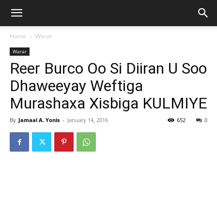
Home
Warar
Warar
Reer Burco Oo Si Diiran U Soo
Dhaweeyay Weftiga
Murashaxa Xisbiga KULMIYE
By
Jamaal A. Yonis
-
January 14, 2016
652
0