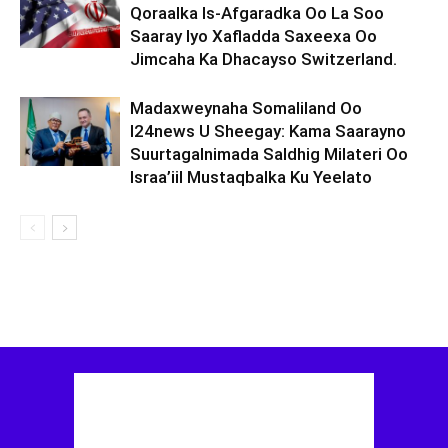
Qoraalka Is-Afgaradka Oo La Soo
Saaray Iyo Xafladda Saxeexa Oo
Jimcaha Ka Dhacayso Switzerland.
Madaxweynaha Somaliland Oo
I24news U Sheegay: Kama Saarayno
Suurtagalnimada Saldhig Milateri Oo
Israa’iil Mustaqbalka Ku Yeelato