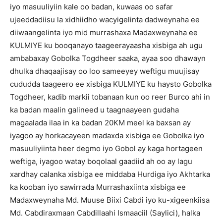
iyo masuuliyiin kale oo badan, kuwaas oo safar
ujeeddadiisu la xidhiidho wacyigelinta dadweynaha ee
diiwaangelinta iyo mid murrashaxa Madaxweynaha ee
KULMIYE ku booqanayo taageerayaasha xisbiga ah ugu
ambabaxay Gobolka Togdheer saaka, ayaa soo dhawayn
dhulka dhaqaajisay oo loo sameeyey weftigu muujisay
cududda taageero ee xisbiga KULMIYE ku haysto Gobolka
Togdheer, kadib markii tobanaan kun oo reer Burco ahi in
ka badan maalin galineed u taagnaayeen gudaha
magaalada ilaa in ka badan 20KM meel ka baxsan ay
iyagoo ay horkacayeen madaxda xisbiga ee Gobolka iyo
masuuliyiinta heer degmo iyo Gobol ay kaga hortageen
weftiga, iyagoo watay boqolaal gaadiid ah oo ay lagu
xardhay calanka xisbiga ee middaba Hurdiga iyo Akhtarka
ka kooban iyo sawirrada Murrashaxiinta xisbiga ee
Madaxweynaha Md. Muuse Biixi Cabdi iyo ku-xigeenkiisa
Md. Cabdiraxmaan Cabdillaahi Ismaaciil (Saylici), halka