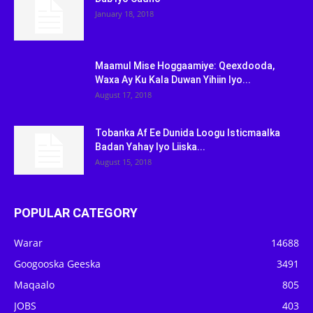
January 18, 2018
Maamul Mise Hoggaamiye: Qeexdooda,
Waxa Ay Ku Kala Duwan Yihiin Iyo...
August 17, 2018
Tobanka Af Ee Dunida Loogu Isticmaalka
Badan Yahay Iyo Liiska...
August 15, 2018
POPULAR CATEGORY
Warar
14688
Googooska Geeska
3491
Maqaalo
805
JOBS
403