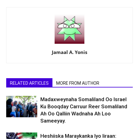
Jamaal A. Yonis
RELATED ARTICLES
MORE FROM AUTHOR
Madaxweynaha Somaliland Oo Israel
Ku Booqday Carruur Reer Somaliland
Ah Oo Qalliin Wadnaha Ah Loo
Sameeyay.
Heshiiska Maraykanka Iyo Iiraan: