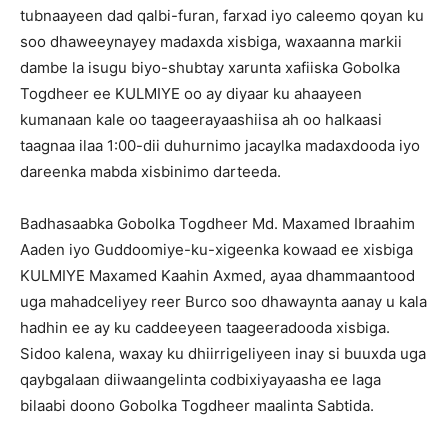
tubnaayeen dad qalbi-furan, farxad iyo caleemo qoyan ku
soo dhaweeynayey madaxda xisbiga, waxaanna markii
dambe la isugu biyo-shubtay xarunta xafiiska Gobolka
Togdheer ee KULMIYE oo ay diyaar ku ahaayeen
kumanaan kale oo taageerayaashiisa ah oo halkaasi
taagnaa ilaa 1:00-dii duhurnimo jacaylka madaxdooda iyo
dareenka mabda xisbinimo darteeda.
Badhasaabka Gobolka Togdheer Md. Maxamed Ibraahim
Aaden iyo Guddoomiye-ku-xigeenka kowaad ee xisbiga
KULMIYE Maxamed Kaahin Axmed, ayaa dhammaantood
uga mahadceliyey reer Burco soo dhawaynta aanay u kala
hadhin ee ay ku caddeeyeen taageeradooda xisbiga.
Sidoo kalena, waxay ku dhiirrigeliyeen inay si buuxda uga
qaybgalaan diiwaangelinta codbixiyayaasha ee laga
bilaabi doono Gobolka Togdheer maalinta Sabtida.