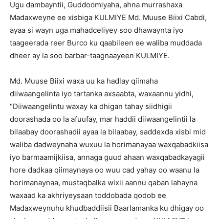
Ugu dambayntii, Guddoomiyaha, ahna murrashaxa
Madaxweyne ee xisbiga KULMIYE Md. Muuse Biixi Cabdi,
ayaa si wayn uga mahadceliyey soo dhawaynta iyo
taageerada reer Burco ku qaabileen ee waliba muddada
dheer ay la soo barbar-taagnaayeen KULMIYE.
Md. Muuse Biixi waxa uu ka hadlay qiimaha
diiwaangelinta iyo tartanka axsaabta, waxaannu yidhi,
“Diiwaangelintu waxay ka dhigan tahay siidhigii
doorashada oo la afuufay, mar haddii diiwaangelintii la
bilaabay doorashadii ayaa la bilaabay, saddexda xisbi mid
waliba dadweynaha wuxuu la horimanayaa waxqabadkiisa
iyo barmaamijkiisa, annaga guud ahaan waxqabadkayagii
hore dadkaa qiimaynaya oo wuu cad yahay oo waanu la
horimanaynaa, mustaqbalka wixii aannu qaban lahayna
waxaad ka akhriyeysaan toddobada qodob ee
Madaxweynuhu khudbaddiisii Baarlamanka ku dhigay oo