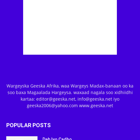
Wargeyska Geeska Afrika, waa Wargeys Madax-banaan oo ka
soo baxa Magaalada Hargeysa. waxaad nagala soo xidhiidhi
kartaa: editor@geeska.net, info@geeska.net iyo
geeska2006@yahoo.com www.geeska.net
POPULAR POSTS
Dab Iyo Cadho