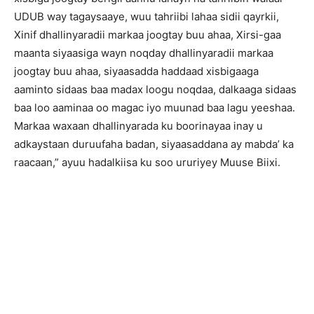
UDUB way tagaysaaye, wuu tahriibi lahaa sidii qayrkii,
Xinif dhallinyaradii markaa joogtay buu ahaa, Xirsi-gaa
maanta siyaasiga wayn noqday dhallinyaradii markaa
joogtay buu ahaa, siyaasadda haddaad xisbigaaga
aaminto sidaas baa madax loogu noqdaa, dalkaaga sidaas
baa loo aaminaa oo magac iyo muunad baa lagu yeeshaa.
Markaa waxaan dhallinyarada ku boorinayaa inay u
adkaystaan duruufaha badan, siyaasaddana ay mabda’ ka
raacaan,” ayuu hadalkiisa ku soo ururiyey Muuse Biixi.