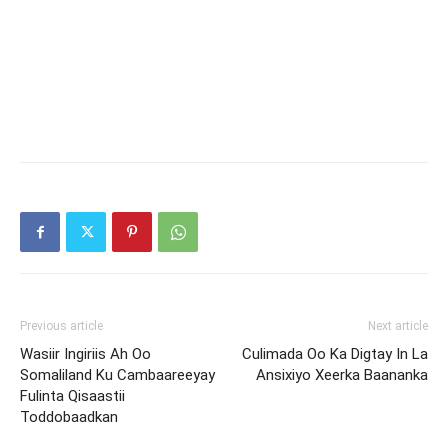
Previous article
Next article
Wasiir Ingiriis Ah Oo
Culimada Oo Ka Digtay In La
Somaliland Ku Cambaareeyay
Ansixiyo Xeerka Baananka
Fulinta Qisaastii
Toddobaadkan