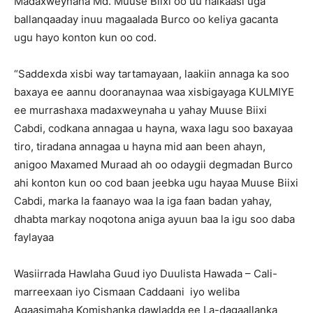
Madaxweynaha Md. Muuse Biixi oo uu halkaasi uga
ballanqaaday inuu magaalada Burco oo keliya gacanta
ugu hayo konton kun oo cod.
“Saddexda xisbi way tartamayaan, laakiin annaga ka soo
baxaya ee aannu dooranaynaa waa xisbigayaga KULMIYE
ee murrashaxa madaxweynaha u yahay Muuse Biixi
Cabdi, codkana annagaa u hayna, waxa lagu soo baxayaa
tiro, tiradana annagaa u hayna mid aan been ahayn,
anigoo Maxamed Muraad ah oo odaygii degmadan Burco
ahi konton kun oo cod baan jeebka ugu hayaa Muuse Biixi
Cabdi, marka la faanayo waa la iga faan badan yahay,
dhabta markay noqotona aniga ayuun baa la igu soo daba
faylayaa
Wasiirrada Hawlaha Guud iyo Duulista Hawada – Cali-
marreexaan iyo Cismaan Caddaani iyo weliba
Agaasimaha Komishanka dawladda ee La-dagaallanka