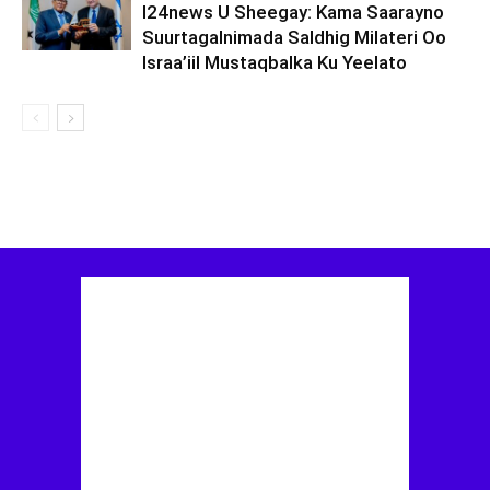
I24news U Sheegay: Kama Saarayno
Suurtagalnimada Saldhig Milateri Oo
Israa’iil Mustaqbalka Ku Yeelato