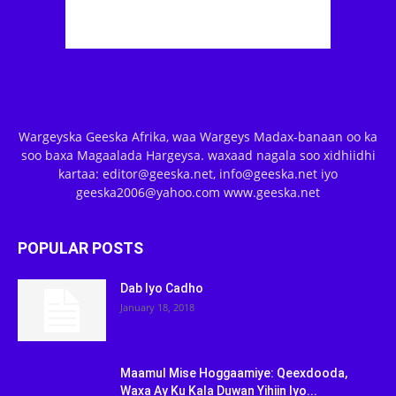
Wargeyska Geeska Afrika, waa Wargeys Madax-banaan oo ka
soo baxa Magaalada Hargeysa. waxaad nagala soo xidhiidhi
kartaa: editor@geeska.net, info@geeska.net iyo
geeska2006@yahoo.com www.geeska.net
POPULAR POSTS
Dab Iyo Cadho
January 18, 2018
Maamul Mise Hoggaamiye: Qeexdooda,
Waxa Ay Ku Kala Duwan Yihiin Iyo...