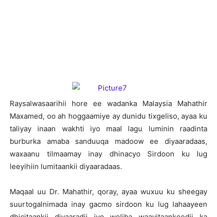
R
aysalwasaarihii hore ee wadanka Malaysia Mahathir
Maxamed, oo ah hoggaamiye ay dunidu tixgeliso, ayaa ku
taliyay inaan wakhti iyo maal lagu luminin raadinta
burburka amaba sanduuqa madoow ee diyaaradaas,
waxaanu tilmaamay inay dhinacyo Sirdoon ku lug
leeyihiin lumitaankii diyaaradaas.
Maqaal uu Dr. Mahathir, qoray, ayaa wuxuu ku sheegay
suurtogalnimada inay gacmo sirdoon ku lug lahaayeen
dhicitaankii diyaaradii iyo weliba waayitaankeedii ka