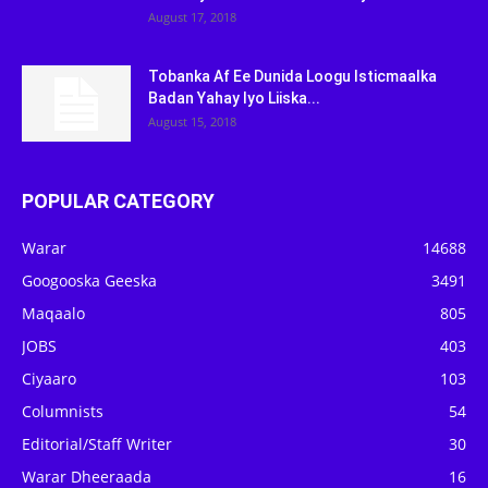
August 17, 2018
Tobanka Af Ee Dunida Loogu Isticmaalka
Badan Yahay Iyo Liiska...
August 15, 2018
POPULAR CATEGORY
Warar
14688
Googooska Geeska
3491
Maqaalo
805
JOBS
403
Ciyaaro
103
Columnists
54
Editorial/Staff Writer
30
Warar Dheeraada
16