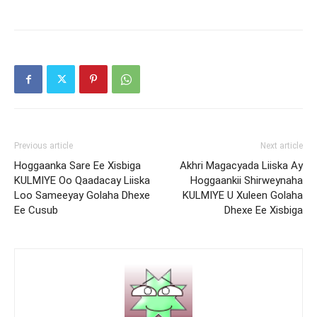
Previous article
Next article
Hoggaanka Sare Ee Xisbiga
Akhri Magacyada Liiska Ay
KULMIYE Oo Qaadacay Liiska
Hoggaankii Shirweynaha
Loo Sameeyay Golaha Dhexe
KULMIYE U Xuleen Golaha
Ee Cusub
Dhexe Ee Xisbiga