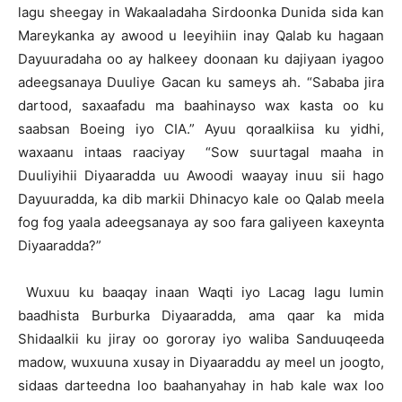
lagu sheegay in Wakaaladaha Sirdoonka Dunida sida kan
Mareykanka ay awood u leeyihiin inay Qalab ku hagaan
Dayuuradaha oo ay halkeey doonaan ku dajiyaan iyagoo
adeegsanaya Duuliye Gacan ku sameys ah. “Sababa jira
dartood, saxaafadu ma baahinayso wax kasta oo ku
saabsan Boeing iyo CIA.” Ayuu qoraalkiisa ku yidhi,
waxaanu intaas raaciyay “Sow suurtagal maaha in
Duuliyihii Diyaaradda uu Awoodi waayay inuu sii hago
Dayuuradda, ka dib markii Dhinacyo kale oo Qalab meela
fog fog yaala adeegsanaya ay soo fara galiyeen kaxeynta
Diyaaradda?”
Wuxuu ku baaqay inaan Waqti iyo Lacag lagu lumin
baadhista Burburka Diyaaradda, ama qaar ka mida
Shidaalkii ku jiray oo gororay iyo waliba Sanduuqeeda
madow, wuxuuna xusay in Diyaaraddu ay meel un joogto,
sidaas darteedna loo baahanyahay in hab kale wax loo