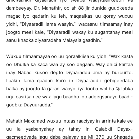
dambeeyay. Dr. Mahathir, oo ah 88 jir dunida guudkeeda
magac iyo qadarin ku leh, maqaalkas uu qoray wuxuu
yidhi, “Diyaaradii lama waayin.”, waxaanu tilmaamay inay
joogto meel kale, “Diyaaradii waxay ku sugantahay meel
aanu khadka diyaaradaha Malaysia gaadhin.”
Wuxuu tilmaamayaa oo uu qoraalkiisa ku yidhi “Wax kasta
oo Dhulka ka kaca waa ay soo degaan. Way dhici kartaa
inay Nabad kusoo degto Diyaaraddu ama ay burburto.
Laakin lama qaadan karo in Diyaaraddii gebigeedaba
halka ay joogto la garan waayo, iyadooba waliba Qalabka
ugu casrisan ee wax lagu baadho loo adeegsanayo baadi-
goobka Dayuuradda.”
Mahatir Maxamed wuxuu intaas raaciyay in arrinta kale ee
uu la yaabanyahay ay tahay in Qalabkii Dayax-
gacmeedyada lagu daba galayay ee MH370 uu Shaqada