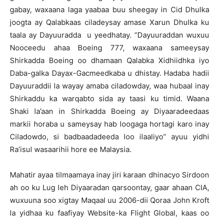
gabay, waxaana laga yaabaa buu sheegay in Cid Dhulka
joogta ay Qalabkaas ciladeysay amase Xarun Dhulka ku
taala ay Dayuuradda u yeedhatay. “Dayuuraddan wuxuu
Nooceedu ahaa Boeing 777, waxaana sameeysay
Shirkadda Boeing oo dhamaan Qalabka Xidhiidhka iyo
Daba-galka Dayax-Gacmeedkaba u dhistay. Hadaba hadii
Dayuuraddii la wayay amaba ciladowday, waa hubaal inay
Shirkaddu ka warqabto sida ay taasi ku timid. Waana
Shaki la’aan in Shirkadda Boeing ay Diyaaradeedaas
markii horaba u sameysay hab loogaga hortagi karo inay
Ciladowdo, si badbaadadeeda loo ilaaliyo” ayuu yidhi
Ra’isul wasaarihii hore ee Malaysia.
Mahatir ayaa tilmaamaya inay jiri karaan dhinacyo Sirdoon
ah oo ku Lug leh Diyaaradan qarsoontay, gaar ahaan CIA,
wuxuuna soo xigtay Maqaal uu 2006-dii Qoraa John Kroft
la yidhaa ku faafiyay Website-ka Flight Global, kaas oo