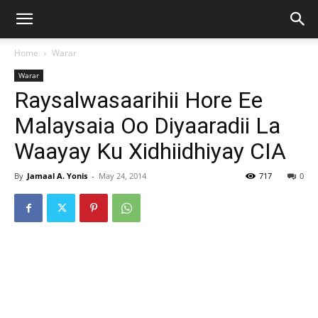
Home
Warar
Warar
Raysalwasaarihii Hore Ee
Malaysaia Oo Diyaaradii La
Waayay Ku Xidhiidhiyay CIA
By
Jamaal A. Yonis
-
May 24, 2014
717
0