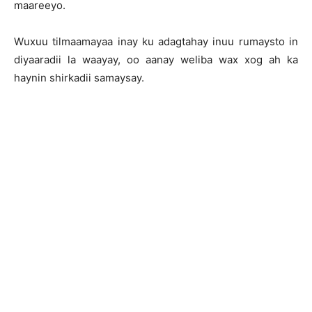
maareeyo.
Wuxuu tilmaamayaa inay ku adagtahay inuu rumaysto in
diyaaradii la waayay, oo aanay weliba wax xog ah ka
haynin shirkadii samaysay.