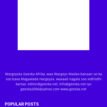
Wargeyska Geeska Afrika, waa Wargeys Madax-banaan oo ka
soo baxa Magaalada Hargeysa. waxaad nagala soo xidhiidhi
kartaa: editor@geeska.net, info@geeska.net iyo
geeska2006@yahoo.com www.geeska.net
POPULAR POSTS