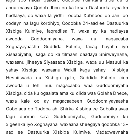
abuurmaayo Qodob dhan oo ka tirsan Dastuurka ayaa ka
hadlaaya, oo waxa la yidhi Todoba Xubnood oo aan loo
codeyn ha lagu kordhiyo, Qodobka 24-aad ee Dastuurka
Xisbiga Kulmiye, faqradiisa T, waxa ay ka hadlaysa
awooda Guddoomiyaha, waxa uu magaacaba
Xoghayayaasha Guddida Fulinta, lacag hayaha iyo
Xisaabiyaha, isaga oo ka tilmaan qaadaya Shirweynaha,
waxaanu jiheeya Siyaasada Xisbiga, waxa uu Masuul ka
yahay Xisbiga, waxaanu Wakiil kaga yahay Xisbiga
Heshiisyada uu Xisbigu galo, Guddida Fulinta cida
awooda u leh inuu magacaabo waa Guddoomiyaha
Xisbiga, cida ku ogaalata ama ku diida waa Golaha Dhexe,
waxa kale oo ay magacaabeen Guddoomiyayaasha
Gobolada oo Todoba ah, Shirka Xisbiga ee Gobolka ayaa
lagu dooran kara Guddoomiyaha, Guddoomiye ku
xigeenka iyo Xoghayaha, waxaana sheegaya qodobka 13-
aad ee Dastuurka Xisbiga Kulmiye, Madaxweynaha