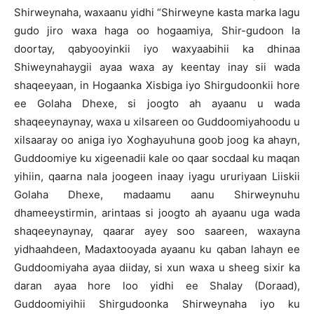
Shirweynaha, waxaanu yidhi “Shirweyne kasta marka lagu
gudo jiro waxa haga oo hogaamiya, Shir-gudoon la
doortay, qabyooyinkii iyo waxyaabihii ka dhinaa
Shiweynahaygii ayaa waxa ay keentay inay sii wada
shaqeeyaan, in Hogaanka Xisbiga iyo Shirgudoonkii hore
ee Golaha Dhexe, si joogto ah ayaanu u wada
shaqeeynaynay, waxa u xilsareen oo Guddoomiyahoodu u
xilsaaray oo aniga iyo Xoghayuhuna goob joog ka ahayn,
Guddoomiye ku xigeenadii kale oo qaar socdaal ku maqan
yihiin, qaarna nala joogeen inaay iyagu ururiyaan Liiskii
Golaha Dhexe, madaamu aanu Shirweynuhu
dhameeystirmin, arintaas si joogto ah ayaanu uga wada
shaqeeynaynay, qaarar ayey soo saareen, waxayna
yidhaahdeen, Madaxtooyada ayaanu ku qaban lahayn ee
Guddoomiyaha ayaa diiday, si xun waxa u sheeg sixir ka
daran ayaa hore loo yidhi ee Shalay (Doraad),
Guddoomiyihii Shirgudoonka Shirweynaha iyo ku