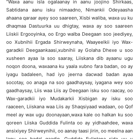
“Waxa aanu isla ogalaanay in aanu joojino Shirkaas,
Sabtidana aanu isku nimaadno, Nimankii Odeyaasha
ahaana qaraar ayey soo saareen, Xisbi waliba, waxa uu ku
dhaqmaa Dastuurka uu dhigtay, waxa ay soo saareen
Liiskii Ergooyinka, oo Ergo walba Deegaan soo jeediyey,
oo Xubnihii Ergada Shirweynaha, Waayeelkii iyo Wax-
garadkii Deegaankaasi,xubnihii ay Golaha Dhexe u soo
xusheen ayaa la soo saaray, Liiskana dib ayaanu ugu
noqon doona, waxaana ku yaala xubno fara badan, oo ay
iyagu badaleen, had iyo jeerna dacwad badan ayaa
socotay, oo anaga na soo gaadhaysay, iyagana wey soo
gaadhaysay, Liis waa Liis ay Deegaan isku soo raacay, oo
Wax-garadkii iyo Mudakarkii Xisbigan ay isku soo
raaceen, Liiskana waa Liis ay Shaqsiyaad wadaan, oo Qof
meel ay wax ugu doonayaan,waxa kale oo halkan ku soo
qoreen Liiska Guddida Fulinta oo ay yidhaahdee, waxa
ansixiyey Shirweynihii, oo aanay taasi jirin, oo meelna aan
lagu soo hadal qaadin, Guddida Fulintana sida uu u