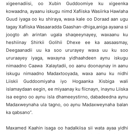
xigeenadiisi, oo Xubin Guddoomiye ku xigeenka
kowaadna, ayaanu iskugu nimd Xafiiska Wasiirka Hawlaha
Guud iyaga oo ku shiraya, waxa kale oo Doraad aan ugu
tagay Xafiiska Wasaaradda Gaashan-dhiga,aniga ayaana si
joogto ah arintan ugala shaqeeynayey, waxaanu ku
heshiinay Shirkii Golihii Dhexe ee ka aasaasmay,
Deegaanadii uu ka soo ururayey waxa uu ku soo
ururaayey iyaga, waxayna yidhaahdeen aynu iskugu
nimaadno Caawa Xalaytadii, oo aanu doonaynay in aanu
iskugu nimaadno Madaxtooyada, waxa aanu ku nidhi
Liiskii Guddoomiyaha iyo Hogaanka Xisbiga wali
islamaydaan eegin, ee miyaanay ku fiicnayn, inaynu Liiska
isa eegno oo aynu isla dhameeystirno, dabadeedna aynu
Madaxweynaha ula tagno, oo aynu Madaxweynaha balan
ka qabsano”.
Maxamed Kaahin isaga oo hadalkiisa sii wata ayaa yidhi