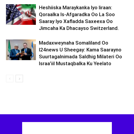
Heshiiska Maraykanka Iyo Iiraan:
Qoraalka Is-Afgaradka Oo La Soo
Saaray Iyo Xafladda Saxeexa Oo
Jimcaha Ka Dhacayso Switzerland.
Madaxweynaha Somaliland Oo
I24news U Sheegay: Kama Saarayno
Suurtagalnimada Saldhig Milateri Oo
Israa’iil Mustaqbalka Ku Yeelato