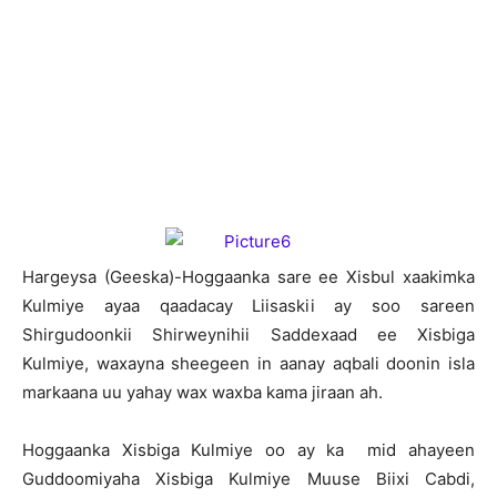
H
argeysa (Geeska)-Hoggaanka sare ee Xisbul xaakimka
Kulmiye ayaa qaadacay Liisaskii ay soo sareen
Shirgudoonkii Shirweynihii Saddexaad ee Xisbiga
Kulmiye, waxayna sheegeen in aanay aqbali doonin isla
markaana uu yahay wax waxba kama jiraan ah.
Hoggaanka Xisbiga Kulmiye oo ay ka mid ahayeen
Guddoomiyaha Xisbiga Kulmiye Muuse Biixi Cabdi,