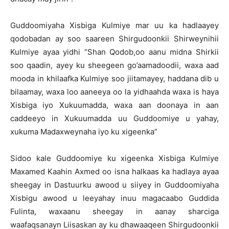
Guddoomiyaha Xisbiga Kulmiye mar uu ka hadlaayey
qodobadan ay soo saareen Shirgudoonkii Shirweynihii
Kulmiye ayaa yidhi “Shan Qodob,oo aanu midna Shirkii
soo qaadin, ayey ku sheegeen go’aamadoodii, waxa aad
mooda in khilaafka Kulmiye soo jiitamayey, haddana dib u
bilaamay, waxa loo aaneeya oo la yidhaahda waxa is haya
Xisbiga iyo Xukuumadda, waxa aan doonaya in aan
caddeeyo in Xukuumadda uu Guddoomiye u yahay,
xukuma Madaxweynaha iyo ku xigeenka”
Sidoo kale Guddoomiye ku xigeenka Xisbiga Kulmiye
Maxamed Kaahin Axmed oo isna halkaas ka hadlaya ayaa
sheegay in Dastuurku awood u siiyey in Guddoomiyaha
Xisbigu awood u leeyahay inuu magacaabo Guddida
Fulinta, waxaanu sheegay in aanay sharciga
waafaqsanayn Liisaskan ay ku dhawaaqeen Shirgudoonkii