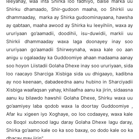
leeyahay, waa inta Shirka loo fadhiyo, balse marka uu
Shirku dhamaado, Shir-gudoon maaha, oo Shirkii uu
dhammaaday, marka ay Shirka gudoominayaana, hawsha
ay qabtaan, maaha awood ay Shirka ku leeyihiin, waxa ay
ururiyaan go’aamadii, doodihii, isu-duwidii, markii uu
Shirkii dhammaaday waxa laga doonayey inay soo
ururiyaan go’aamadii Shirweynaha, waxa kale oo aan
anigu u ogalaaday ka Guddoomiye ahaan madaama aanay
soo hoyon Liistadii Golaha Dhexe inay soo ururiyaan, sida
loo raacayo Sharciga Xisbiga sida uu dhigaayo, kadibna
ay noo keenaan, dabadeedna aanu hubino in Sharciyadii
Xisbiga waafaqsan yahay, khilaafna aanu ka jirin, sidaasna
aanu ku bilawdo hawshii Golaha Dhexe, Shirku waxa uu
go’aamiyey laba qodob waxa la doortay Guddoomiye ,
Afar ku xigeen iyo Xoghaye, oo loo codaayey, waxa kale
oo Boqol xubnood lagu daray Golaha Dhexe lagu daray,
Shirka go’aamo kale oo ka soo baxay, oo dodo kale oo ka
dhacay may jirin”.