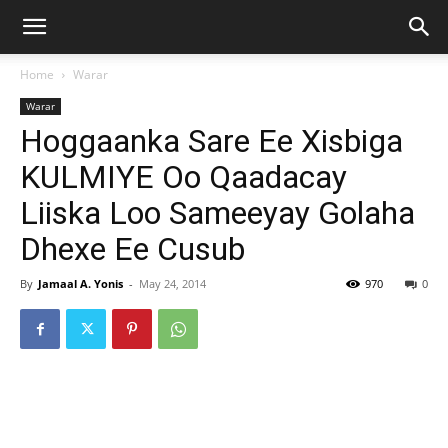
Home
Warar
Warar
Hoggaanka Sare Ee Xisbiga
KULMIYE Oo Qaadacay
Liiska Loo Sameeyay Golaha
Dhexe Ee Cusub
By
Jamaal A. Yonis
-
May 24, 2014
970
0