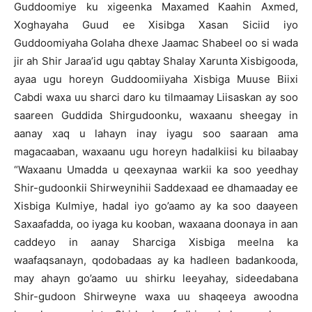
Guddoomiye ku xigeenka Maxamed Kaahin Axmed,
Xoghayaha Guud ee Xisibga Xasan Siciid iyo
Guddoomiyaha Golaha dhexe Jaamac Shabeel oo si wada
jir ah Shir Jaraa’id ugu qabtay Shalay Xarunta Xisbigooda,
ayaa ugu horeyn Guddoomiiyaha Xisbiga Muuse Biixi
Cabdi waxa uu sharci daro ku tilmaamay Liisaskan ay soo
saareen Guddida Shirgudoonku, waxaanu sheegay in
aanay xaq u lahayn inay iyagu soo saaraan ama
magacaaban, waxaanu ugu horeyn hadalkiisi ku bilaabay
“Waxaanu Umadda u qeexaynaa warkii ka soo yeedhay
Shir-gudoonkii Shirweynihii Saddexaad ee dhamaaday ee
Xisbiga Kulmiye, hadal iyo go’aamo ay ka soo daayeen
Saxaafadda, oo iyaga ku kooban, waxaana doonaya in aan
caddeyo in aanay Sharciga Xisbiga meelna ka
waafaqsanayn, qodobadaas ay ka hadleen badankooda,
may ahayn go’aamo uu shirku leeyahay, sideedabana
Shir-gudoon Shirweyne waxa uu shaqeeya awoodna