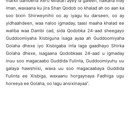
markii dambena Xero Milatari ayey la galeen, halkana may
iman, waxaana ku jira Shan Qodob oo khalad ah oo aan ka
soo bixin Shirweynihii oo ay iyagu ku darseen, oo ay
yidhaahdeen, waa naloo igmaday, taasi maaha khalad ee
waliba waa Dambi cad, sida Qodobka 24-aad sheegayo
Guddoomiyaha Xisbiguna isaga ayaa ah Guddoomiyaha
Golaha dhexe iyo Xisbigaba inta laga gaadhayo Shirka
Golaha dhexe, isagaana Qodobkaas 24-aad u igmaday
inuu soo magacaabo Guddida Fulinta, Guddoomiyuhu uu
galaya hawshiisi, waxa uu soo magacaabaya Guddida
Fulinta ee Xisbiga, waxaanu horgaynaya Fadhiga ugu
horeeya ee Golaha, oo lagu ansixinayaa”.