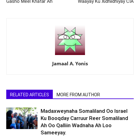
Gasho Meel Khatar Ah
Waayay Ku Xidhiidhiyay CIA
Jamaal A. Yonis
RELATED ARTICLES
MORE FROM AUTHOR
Madaxweynaha Somaliland Oo Israel
Ku Booqday Carruur Reer Somaliland
Ah Oo Qalliin Wadnaha Ah Loo
Sameeyay.