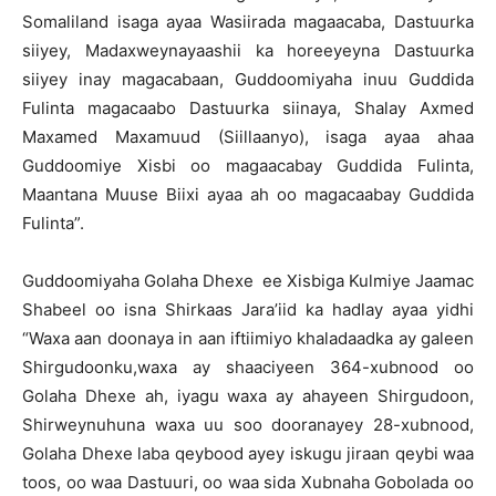
Somaliland isaga ayaa Wasiirada magaacaba, Dastuurka
siiyey, Madaxweynayaashii ka horeeyeyna Dastuurka
siiyey inay magacabaan, Guddoomiyaha inuu Guddida
Fulinta magacaabo Dastuurka siinaya, Shalay Axmed
Maxamed Maxamuud (Siillaanyo), isaga ayaa ahaa
Guddoomiye Xisbi oo magaacabay Guddida Fulinta,
Maantana Muuse Biixi ayaa ah oo magacaabay Guddida
Fulinta”.
Guddoomiyaha Golaha Dhexe ee Xisbiga Kulmiye Jaamac
Shabeel oo isna Shirkaas Jara’iid ka hadlay ayaa yidhi
“Waxa aan doonaya in aan iftiimiyo khaladaadka ay galeen
Shirgudoonku,waxa ay shaaciyeen 364-xubnood oo
Golaha Dhexe ah, iyagu waxa ay ahayeen Shirgudoon,
Shirweynuhuna waxa uu soo dooranayey 28-xubnood,
Golaha Dhexe laba qeybood ayey iskugu jiraan qeybi waa
toos, oo waa Dastuuri, oo waa sida Xubnaha Gobolada oo