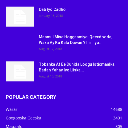
Dab Iyo Cadho
January 18, 2018
Maamul Mise Hoggaamiye: Qeexdooda,
Waxa Ay Ku Kala Duwan Yihiin Iyo...
August 17, 2018
Tobanka Af Ee Dunida Loogu Isticmaalka
Badan Yahay Iyo Liiska...
August 15, 2018
POPULAR CATEGORY
Warar
14688
Googooska Geeska
3491
Maqaalo
805