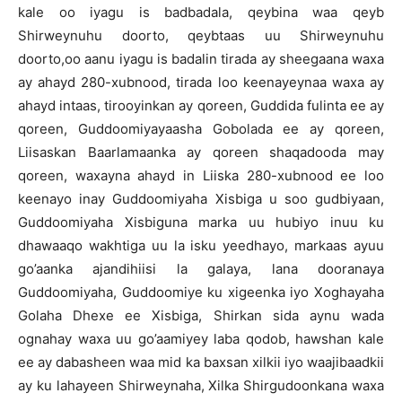
kale oo iyagu is badbadala, qeybina waa qeyb
Shirweynuhu doorto, qeybtaas uu Shirweynuhu
doorto,oo aanu iyagu is badalin tirada ay sheegaana waxa
ay ahayd 280-xubnood, tirada loo keenayeynaa waxa ay
ahayd intaas, tirooyinkan ay qoreen, Guddida fulinta ee ay
qoreen, Guddoomiyayaasha Gobolada ee ay qoreen,
Liisaskan Baarlamaanka ay qoreen shaqadooda may
qoreen, waxayna ahayd in Liiska 280-xubnood ee loo
keenayo inay Guddoomiyaha Xisbiga u soo gudbiyaan,
Guddoomiyaha Xisbiguna marka uu hubiyo inuu ku
dhawaaqo wakhtiga uu la isku yeedhayo, markaas ayuu
go’aanka ajandihiisi la galaya, lana dooranaya
Guddoomiyaha, Guddoomiye ku xigeenka iyo Xoghayaha
Golaha Dhexe ee Xisbiga, Shirkan sida aynu wada
ognahay waxa uu go’aamiyey laba qodob, hawshan kale
ee ay dabasheen waa mid ka baxsan xilkii iyo waajibaadkii
ay ku lahayeen Shirweynaha, Xilka Shirgudoonkana waxa