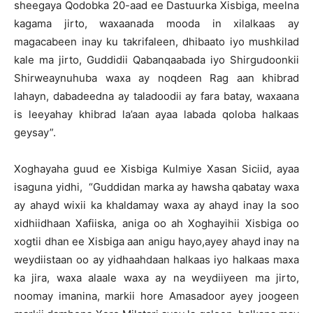
sheegaya Qodobka 20-aad ee Dastuurka Xisbiga, meelna
kagama jirto, waxaanada mooda in xilalkaas ay
magacabeen inay ku takrifaleen, dhibaato iyo mushkilad
kale ma jirto, Guddidii Qabanqaabada iyo Shirgudoonkii
Shirweaynuhuba waxa ay noqdeen Rag aan khibrad
lahayn, dabadeedna ay taladoodii ay fara batay, waxaana
is leeyahay khibrad la’aan ayaa labada qoloba halkaas
geysay”.
Xoghayaha guud ee Xisbiga Kulmiye Xasan Siciid, ayaa
isaguna yidhi, “Guddidan marka ay hawsha qabatay waxa
ay ahayd wixii ka khaldamay waxa ay ahayd inay la soo
xidhiidhaan Xafiiska, aniga oo ah Xoghayihii Xisbiga oo
xogtii dhan ee Xisbiga aan anigu hayo,ayey ahayd inay na
weydiistaan oo ay yidhaahdaan halkaas iyo halkaas maxa
ka jira, waxa alaale waxa ay na weydiiyeen ma jirto,
noomay imanina, markii hore Amasadoor ayey joogeen